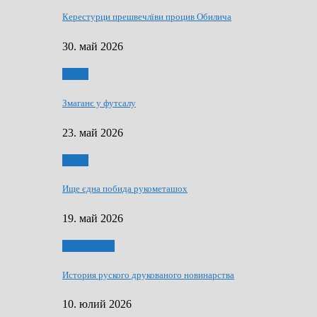
Керестурци прешвечлїви процив Обилича
30. май 2026
Спорт
Змаганє у футсалу
23. май 2026
Спорт
Ище єдна побида рукометашох
19. май 2026
Тижньовнїк
История руского друкованого новинарства
10. юлий 2026