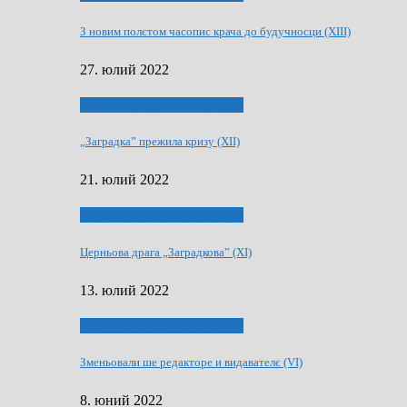
З новим полєтом часопис крача до будучносци (XIII)
27. юлий 2022
75-рочнїца часописа Заградка
„Заградка” прежила кризу (XII)
21. юлий 2022
75-рочнїца часописа Заградка
Церньова драга „Заградкова” (XI)
13. юлий 2022
75-рочнїца часописа Заградка
Зменьовали ше редакторе и видавателє (VI)
8. юний 2022