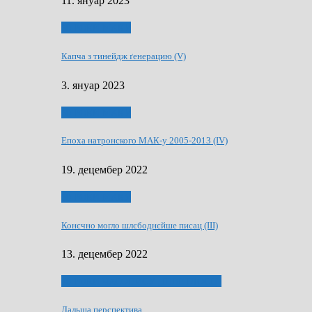
11. януар 2023
50 РОКИ МАКУ
Капча з тинейдж ґенерацию (V)
3. януар 2023
50 РОКИ МАКУ
Епоха натронского МАК-у 2005-2013 (IV)
19. децембер 2022
50 РОКИ МАКУ
Конєчно могло шлєбоднєйше писац (III)
13. децембер 2022
70 РОКИ ЧАСОПИСУ „ШВЕТЛОСЦ”
Дальша перспектива