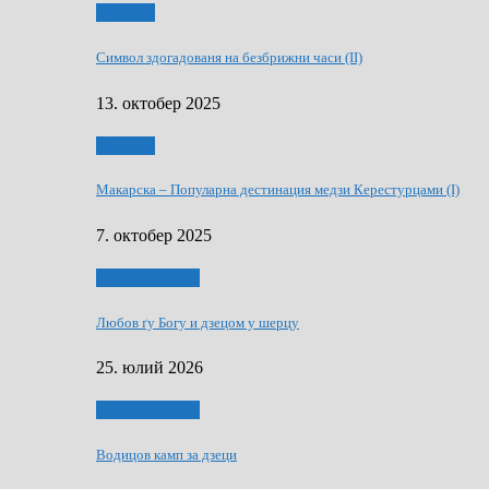
Дружтво
Символ здогадованя на безбрижни часи (II)
13. октобер 2025
Дружтво
Макарскa – Популарна дестинация медзи Керестурцами (I)
7. октобер 2025
Духовни живот
Любов ґу Богу и дзецом у шерцу
25. юлий 2026
Духовни живот
Водицов камп за дзеци