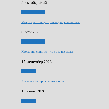
5. октобер 2025
Духовни живот
Моц и краса заєднїцтва медзи розличнима
6. май 2025
Духовни живот
Хто крашнє шпива – три раз ше модлї
17. децембер 2023
Економия
Квалитет ше препознава и ценї
11. юлий 2026
Економия