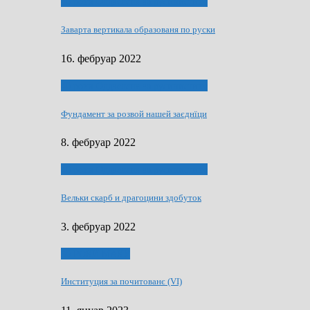
40 роки Оддзелєня за русинистику
Заварта вертикала образованя по руски
16. фебруар 2022
40 роки Оддзелєня за русинистику
Фундамент за розвой нашей заєднїци
8. фебруар 2022
40 роки Оддзелєня за русинистику
Вельки скарб и драгоцини здобуток
3. фебруар 2022
50 РОКИ МАКУ
Институция за почитованє (VI)