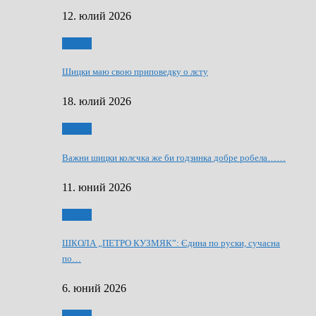
12. юлий 2026
Мозаїк
Шицки маю свою приповедку о лєту
18. юлий 2026
Мозаїк
Важни шицки колєчка же би годзинка добре робела……
11. юний 2026
Мозаїк
ШКОЛА „ПЕТРО КУЗМЯК”: Єдина по руски, сучасна
по…
6. юний 2026