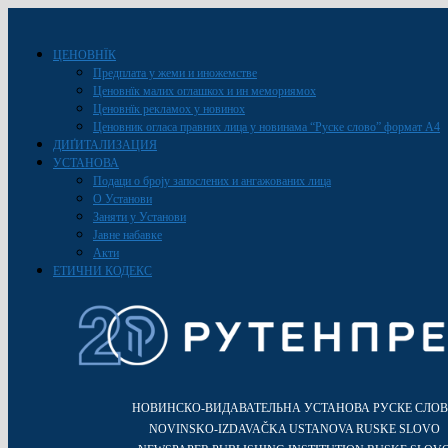
ЦЕНОВНЇК
Предплата у жеми и иножемстве
Ценовнїк малих оглашкох и ин мемориямох
Ценовнїк рекламох у новинох
Ценовник огласа правних лица у новинама “Руске слово” формат A4
ДИҐИТАЛИЗАЦИЯ
УСТАНОВА
Подаци о броју запослених и ангажованих лица
О Установи
Заняти у Установи
Јавне набавке
Акти
ЕТИЧНИ КОДЕКС
НОВИНСКО-ВИДАВАТЕЛЬНА УСТАНОВА РУСКЕ СЛО
NOVINSKO-IZDAVAČKA USTANOVA RUSKE SLOVO