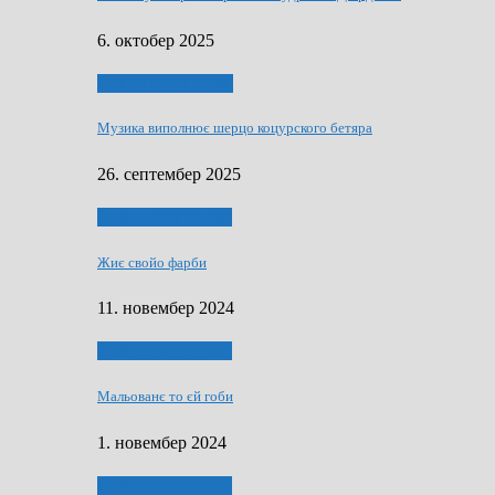
6. октобер 2025
НАШО МУЗИЧАРЕ
Музика виполнює шерцо коцурского бетяра
26. септембер 2025
НАШО УМЕТНЇКИ
Жиє свойо фарби
11. новембер 2024
НАШО УМЕТНЇКИ
Мальованє то єй гоби
1. новембер 2024
НАШО УМЕТНЇКИ