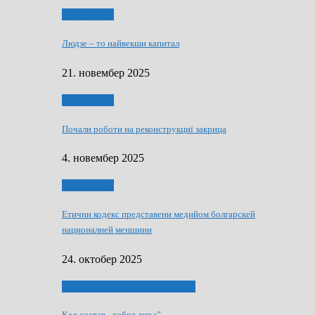
Тижньовнїк
Людзе – то найвекши капитал
21. новембер 2025
Тижньовнїк
Почали роботи на реконструкциї закрица
4. новембер 2025
Тижньовнїк
Етични кодекс представени медийом болгарскей
националней меншини
24. октобер 2025
ЯК (НЄ) СКАПАЛ РОКЕНРОЛ
Кед состав „добре диха”