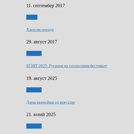
11. септембер 2017
Гумор
Хлопски поради
29. авґуст 2017
Додатки
ЕҐЗИТ 2025: Руснаци на тогорочним фестивалу
19. авґуст 2025
Додатки
Дзека важнєйша од искуства
21. юлий 2025
Додатки