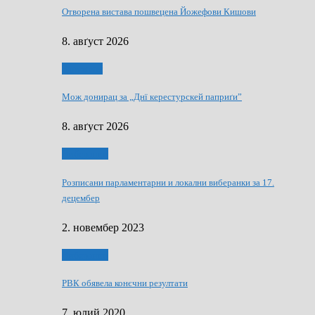
Отворена вистава пошвецена Йожефови Кишови
8. авґуст 2026
Здруженя
Мож донирац за „Днї керестурскей паприґи”
8. авґуст 2026
Виберанки
Розписани парламентарни и локални виберанки за 17.
децембер
2. новембер 2023
Виберанки
РВК обявела конєчни резултати
7. юлий 2020