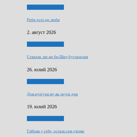
Людзе, роки, живот
Роби тото цо люби
2. авґуст 2026
Людзе, роки, живот
Старала ше же би Шид бул красши
26. юлий 2026
Людзе, роки, живот
Дом култури му як други дом
19. юлий 2026
Людзе, роки, живот
Глїбоко у себе, остала сом дзецко