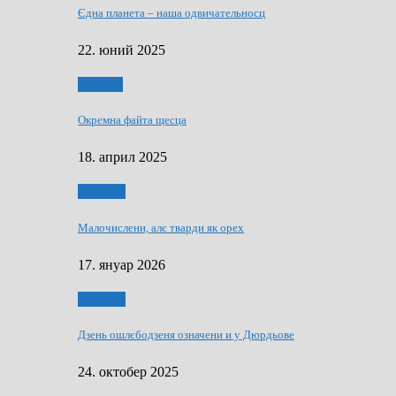
Єдна планета – наша одвичательносц
22. юний 2025
Додатки
Окремна файта щесца
18. април 2025
Дружтво
Малочислени, алє тварди як орех
17. януар 2026
Дружтво
Дзень ошлєбодзеня означени и у Дюрдьове
24. октобер 2025