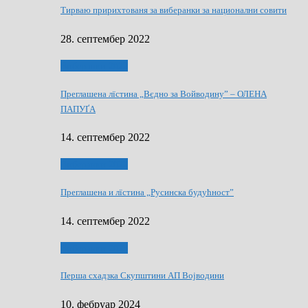
Тирваю пририхтованя за виберанки за национални совити
28. септембер 2022
Виберанки 2022
Преглашена лїстина „Вєдно за Войводину” – ОЛЕНА
ПАПУҐА
14. септембер 2022
Виберанки 2022
Преглашена и лїстина „Русинска будућност”
14. септембер 2022
Виберанки 2023
Перша схадзка Скупштини АП Војводини
10. фебруар 2024