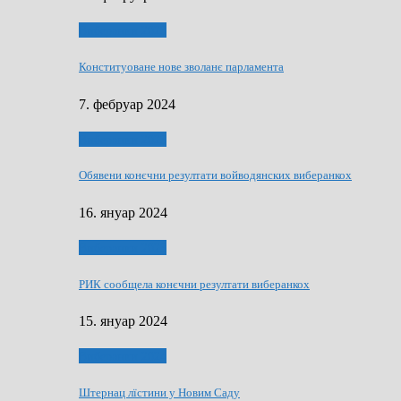
Виберанки 2023
Конституоване нове зволанє парламентa
7. фебруар 2024
Виберанки 2023
Обявени конєчни резултати войводянских виберанкох
16. януар 2024
Виберанки 2023
РИК сообщела конєчни резултати виберанкох
15. януар 2024
Виберанки 2024
Штернац лїстини у Новим Саду