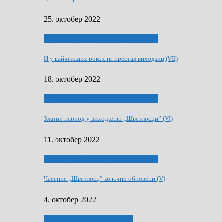
25. октобер 2022
70 РОКИ ЧАСОПИСУ „ШВЕТЛОСЦ”
И у найчежших рокох нє престал виходзиц (VII)
18. октобер 2022
70 РОКИ ЧАСОПИСУ „ШВЕТЛОСЦ”
Златни период у виходзеню „Шветлосци” (VI)
11. октобер 2022
70 РОКИ ЧАСОПИСУ „ШВЕТЛОСЦ”
Часопис „Шветлосц” конєчно обновени (V)
4. октобер 2022
75-рочнїца часописа Заградка