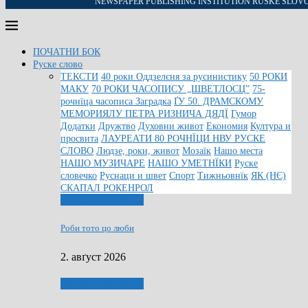
NEWSPAPER PUBLISHING INSTITUTION RUSKE SLOV
ПОЧАТНИ БОК
Руске слово
ТЕКСТИ
40 роки Оддзелєня за русинистику
50 РОКИ
МАКУ
70 РОКИ ЧАСОПИСУ „ШВЕТЛОСЦ”
75-
рочнїца часописа Заградка
ҐУ 50. ДРАМСКОМУ
МЕМОРИЯЛУ ПЕТРА РИЗНИЧА ДЯДЇ
Гумор
Додатки
Дружтво
Духовни живот
Економия
Култура и
просвита
ЛАУРЕАТИ 80 РОЧНЇЦИ НВУ РУСКЕ
СЛОВО
Людзе, роки, живот
Мозаїк
Нашо места
НАШО МУЗИЧАРЕ
НАШО УМЕТНЇКИ
Руске
словечко
Руснаци и швет
Спорт
Тижньовнїк
ЯК (НЄ)
СКАПАЛ РОКЕНРОЛ
Людзе, роки, живот
Роби тото цо люби
2. авґуст 2026
Людзе, роки, живот