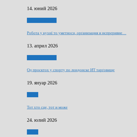
14. юний 2026
Руснаци и швет
Робота у кухнї то уметносц, орґанизация и нєпреривне…
13. април 2026
Руснаци и швет
Од проєктох у спорту по лондонске ИТ тарґовище
19. януар 2026
Спорт
Тот хто сце, тот и може
24. юлий 2026
Спорт