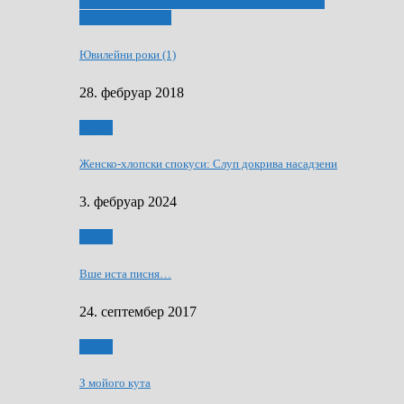
ҐУ 50. ДРАМСКОМУ МЕМОРИЯЛУ ПЕТРА
РИЗНИЧА ДЯДЇ
Ювилейни роки (1)
28. фебруар 2018
Гумор
Женско-хлопски спокуси: Слуп докрива насадзени
3. фебруар 2024
Гумор
Вше иста писня…
24. септембер 2017
Гумор
З мойого кута