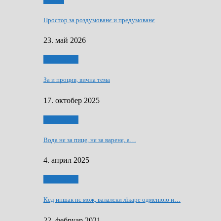
Мозаїк
Простор за роздумованє и предумованє
23. май 2026
Нашо места
За и процив, вична тема
17. октобер 2025
Нашо места
Вода нє за пице, нє за варeнє, a…
4. април 2025
Нашо места
Кед иншак нє мож, валалски лїкаре одменюю и…
22. фебруар 2021