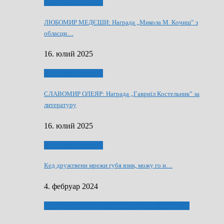
Култура и просвита
ЛЮБОМИР МЕДЄШИ: Награда „Микола М. Кочиш” з
обласци…
16. юлий 2025
Култура и просвита
СЛАВОМИР ОЛЕЯР: Награда „Гавриїл Костельник” за
литературу
16. юлий 2025
Култура и просвита
Кед дружтвени мрежи губя язик, можу го и…
4. фебруар 2024
ЛАУРЕАТИ 80 РОЧНЇЦИ НВУ РУСКЕ СЛОВО