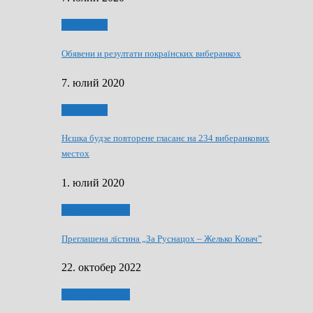
Виберанки
Обявени и резултати покраїнских виберанкох
7. юлий 2020
Виберанки
Нєшка будзе повторене гласанє на 234 виберанкових
местох
1. юлий 2020
Виберанки 2022
Преглашена лїстина „За Руснацох – Желько Ковач”
22. октобер 2022
Виберанки 2022