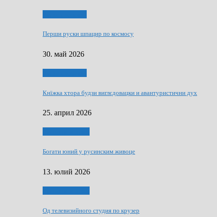
Руске словечко
Перши руски шпацир по космосу
30. май 2026
Руске словечко
Кнїжка хтора будзи виглєдовацки и авантуристични дух
25. април 2026
Руснаци и швет
Богати юний у русинским живоце
13. юлий 2026
Руснаци и швет
Од телевизийного студия по крузер