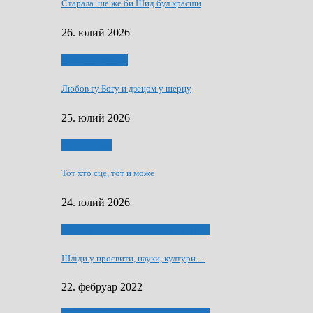
Старала ше же би Шид бул красши
26. юлий 2026
Духовни живот
Любов ґу Богу и дзецом у шерцу
25. юлий 2026
Руске слово
Тот хто сце, тот и може
24. юлий 2026
40 роки Оддзелєня за русинистику
Шлїди у просвити, науки, култури…
22. фебруар 2022