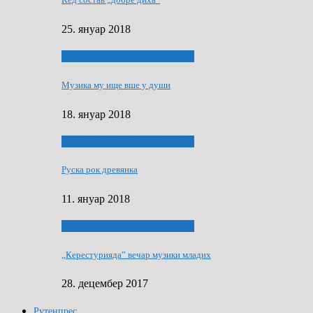
25. януар 2018
ЯК (НЄ) СКАПАЛ РОКЕНРОЛ
Музика му ище вше у души
18. януар 2018
ЯК (НЄ) СКАПАЛ РОКЕНРОЛ
Руска рок древянка
11. януар 2018
ЯК (НЄ) СКАПАЛ РОКЕНРОЛ
„Керестурияда” вечар музики младих
28. децембер 2017
Рутенпрес