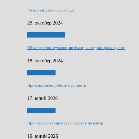
Чувар забутей прешлосци
25. октобер 2024
НАШО УМЕТНЇКИ
Єй малярство сучасне, интимне, виглєдовацки валушне
18. октобер 2024
Руске словечко
Приклад знаня, роботи и доброти
17. юлий 2026
Руске словечко
Приповедки хтори путую од етру по папер
19. юний 2026