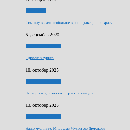
Нашо места
Символу валала нєобходне врациц дакедишню красу
5. децембер 2020
НАШО МУЗИЧАРЕ
Одросла з гушлю
18. октобер 2025
НАШО МУЗИЧАРЕ
Нєзмерлїве доприношенє рускей култури
13. октобер 2025
НАШО МУЗИЧАРЕ
Нашо музичаре: Мирослав Мудри зоз Дюрдьова