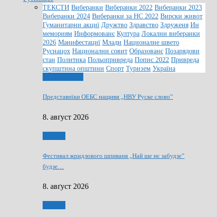
ТЕКСТИ
Виберанки
Виберанки 2022
Виберанки 2023
Виберанки 2024
Виберанки за НС 2022
Вирски живот
Гуманитарни акциї
Дружтво
Здравство
Здруженя
Ин
мемориям
Информованє
Култура
Локални виберанки
2026
Манифестациї
Млади
Националне швето
Руснацох
Национални совит
Образованє
Позарядови
стан
Политика
Польопривреда
Попис 2022
Привреда
скупштина општини
Спорт
Туризем
Україна
Информованє
Представнїки ОЕБС нащивя „НВУ Руске слово”
8. авґуст 2026
Култура
Фестивал жридлового шпиваня „Най ше нє забудзе”
будзе…
8. авґуст 2026
Култура