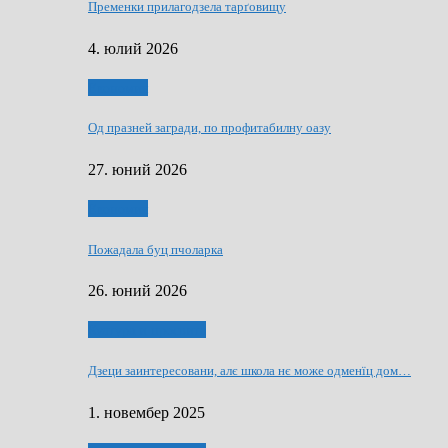
Пременки прилагодзела тарґовищу
4. юлий 2026
Економия
Од празней загради, по профитабилну оазу
27. юний 2026
Економия
Пожадала буц пчоларка
26. юний 2026
Култура и просвита
Дзеци заинтересовани, алє школа нє може одменїц дом…
1. новембер 2025