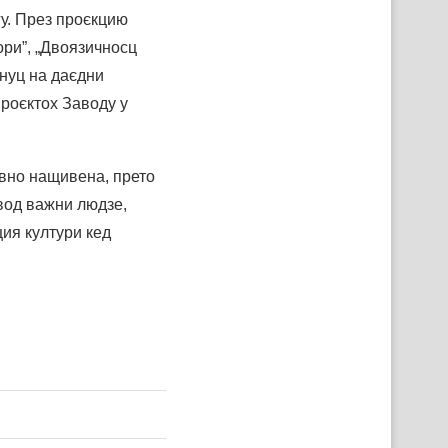
гу. През проєкцию
ори”, „Двоязичносц
днуц на даєдни
роєктох Заводу у
овно нащивена, прето
авод важни людзе,
уция култури кед