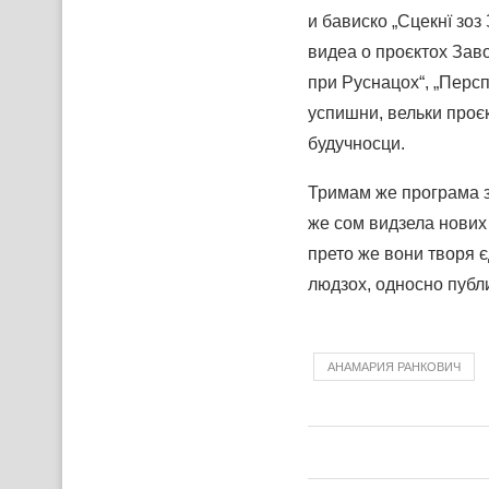
и бависко „Сцекнї зоз
видеа о проєктох Заво
при Руснацох“, „Перс
успишни, вельки проє
будучносци.
Тримам же програма з
же сом видзела нових 
прето же вони творя є
людзох, односно публи
АНАМАРИЯ РАНКОВИЧ