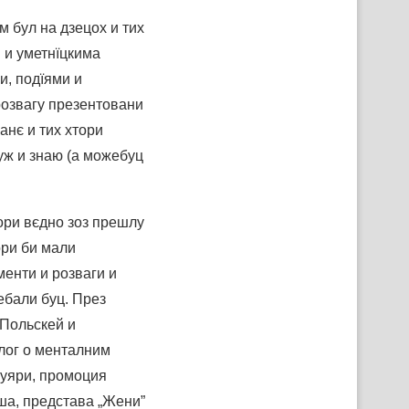
м бул на дзецох и тих
 и уметнїцкима
, подїями и
розвагу презентовани
нє и тих хтори
уж и знаю (а можебуц
ори вєдно зоз прешлу
ори би мали
менти и розваги и
ебали буц. През
 Польскей и
лог о менталним
фуяри, промоция
ша, представа „Жени”