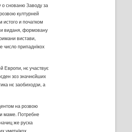
 о снованю Заводу за
 розвою културней
м истого и початком
лни виданя, формовану
тримани вистави,
е число припаднїкох
ей Европи, нє участвує
л єден зоз значнєйших
тика нє заобиходзи, а
кцентом на розвою
ри маме. Потребне
начиц же руска
х уметнїкох,