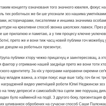
таким концепту означованя того значного ювилея, фокус на
иль тих роботньох же би ше упознали зоз нашима уметнїками
ми, историчарами, писателями и иншима значнима особами
ултури на креативни способ звонка школских лавкох. През 
е ше прилапюю и паметаю, а у тим процесу ключне уключова
отнї, прето же и вони тиж часц новей публики гоч можебуц 
 ше дзецом на роботньох презентує.
ґрупа публики хтору чежко прицагнуц и заинтересовац, а хт
ни фактор у отриманю нашей заєднїци прето же вони тоти хт
кого идентитету. За нїх у програми направени окремни сеґ
шу младеж важна, а хтори покус ище вше табу, гоч би нє тр
 наградзеней видео уметнїцкей роботи Юлиї Неджински зоз
 на тему депресиї и самозабойства сцели зме порушац дия
адих було найменєй на подїї. З другого боку, презентация 
них шпиванкох обробених на сучасни способ Саши Палєнка