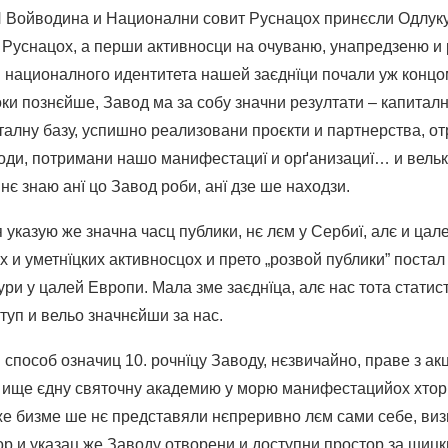
П Войводина и Национални совит Руснацох принєсли Одлуку
 Руснацох, а перши активносци на очуваню, унапредзеню и
 националного идентитета нашей заєднїци почали уж концо
оки познєйше, Завод ма за собу значни резултати – капита
талну базу, успишно реализовани проєкти и партнерства, о
оди, потримани нашо манифестациї и орґанизациї… и вельк
нє знаю анї цо Завод роби, анї дзе ше находзи.
указую же значна часц публики, нє лєм у Сербиї, алє и цал
х и уметнїцких активносцох и прето „розвой публики” поста
ури у цалей Европи. Мала зме заєднїца, алє нас тота статис
туп и вельо значнєйши за нас.
способ означиц 10. рочнїцу Заводу, нєзвичайно, праве з а
ц ище єдну святочну академию у морю манифестацийох хто
же бизме ше нє представяли нєпреривно лєм сами себе, виз
р и указац же Заводу отворени и доступни простор за шицки