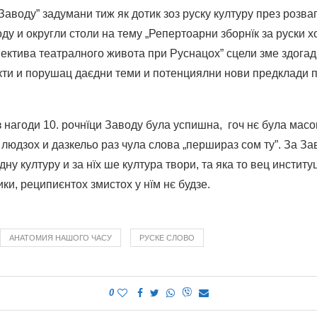
 Заводу” задумани тиж як дотик зоз руску културу през розва
ду и округли столи на тему „Репертоарни зборнїк за руски х
пектива театралного живота при Руснацох” сцели зме здога
кти и порушац даєдни теми и потенциялни нови предклади п
 нагоди 10. рочнїци Заводу була успишна, гоч нє була мас
людзох и дазкельо раз чула слова „першираз сом ту”. За З
дну културу и за нїх ше култура твори, та яка то вец инстит
ки, реципиєнтох змистох у нїм нє будзе.
АНАТОМИЯ НАШОГО ЧАСУ
РУСКЕ СЛОВО
0