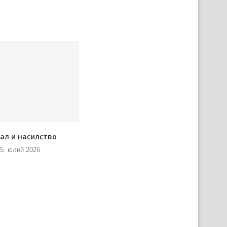
ал и насилство
Водова фест ше врацела на
место старей слави
5. юлий 2026
24. юлий 2026