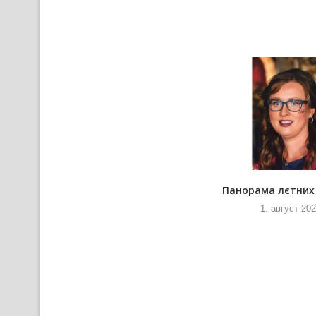
По списку
Панорама лєтних
18. юлий 2026
1. авґуст 20