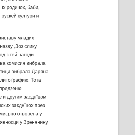
 їх родичох, баби,
 рускей култури и
 виставу младих
назву „Зоз слику
од з тей нагоди
ова комисия вибрала
ботици вибрала Даряна
є литоґрафию. Тота
апредзеню
е и другим заєднїцом
ских заєднїцох през
емиєрно отворена у
 явносци у Зренянину,