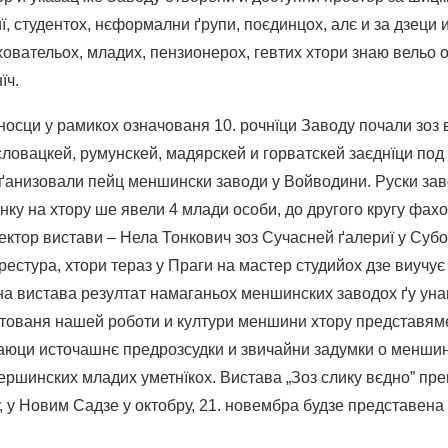
, студентох, нєформални ґрупи, поєдинцох, алє и за дзеци и
иховательох, младих, пензионерох, гевтих хтори знаю вельо о
їч.
вносци у рамикох означованя 10. рочнїци Заводу почали зоз
 словацкей, румунскей, мадярскей и горватскей заєднїци под 
рґанизовали пейц меншински заводи у Войводини. Руски зав
нку на хтору ше явели 4 млади особи, до другого кругу фах
лектор вистави – Нела Тонкович зоз Сучасней ґалериї у Су
рестура, хтори тераз у Праги на мастер студийох дзе виучу
а вистава резултат намаганьох меншинских заводох ґу ун
нтованя нашей роботи и култури меншини хтору представям
аюци источашнє предрозсудки и звичайни задумки о меншин
ршинских младих уметнїкох. Вистава „Зоз слику вєдно” пр
, у Новим Садзе у октобру, 21. новембра будзе представена