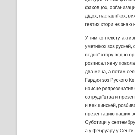
фаховцох, орґанизациї
дїдох, наставнїкох, в
гевтих хтори нє знаю н
У тим контексту, акти
уметнїкох зоз рускей,
вєдно” хтору вєдно о
розписал явну повола
два мена, а потим се
Гардия зоз Руского Ке
наисце репрезенативн
сотруднїцтва и презе
и векшинскей, розбив
презентацию наших ве
Суботици у септембру
а у фебруару у Сенти.