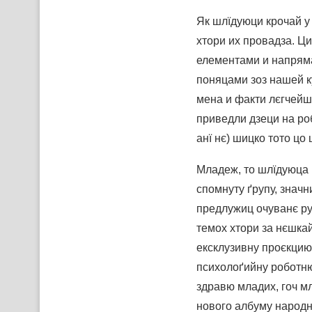
Як шлїдуюци крочай у 
хтори их провадза. Ц
елементами и напряма
поняцами зоз нашей к
мена и факти лєгчейш
приведли дзеци на роб
анї нє) шицко тото цо
Младеж, то шлїдуюца 
спомнуту ґрупу, знач
предлужиц очуванє рус
темох хтори за нєшкай
ексклузивну проєкцию
психолоґийну роботню
здравю младих, гоч мл
нового албуму народ