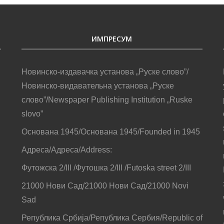
ИМПРЕСУМ
Новинско-издавачка установа „Руске слово”/
Новинско-видавательна установа „Руске
слово”/Newspaper Publishing Institution „Ruske
slovo”
Основана 1945/Основана 1945/Founded in 1945
Адреса/Адреса/Address:
Футожска 2/III /Футошка 2/III /Futoska street 2/III
21000 Нови Сад/21000 Нови Сад/21000 Novi
Sad
Република Србија/Република Сербия/Republic of