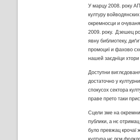
У марцу 2008. року А
културу войводянских
окремносци и очуваня
2009. року. Дзешец р
явну библиотеку, диґи
промоциї и фахово сх
нашей заєднїци хтори 
Доступни виглєдованя 
достаточно у културни
спокусох сектора култ
праве прето таки прис
Сцели зме на окремни 
публики, а нє отрима
було превжац крочаї 
култура нє лєм фолкло