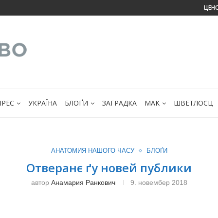
ЦЕН
ПРЕС
УКРАЇНА
БЛОҐИ
ЗАГРАДКА
МАK
ШВЕТЛОСЦ
АНАТОМИЯ НАШОГО ЧАСУ
БЛОҐИ
Отверанє ґу новей публики
автор
Анамария Ранкович
9. новембер 2018