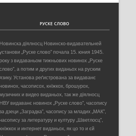
РУСКЕ СЛОВО
Новинска дїялносц Новинско-видавательней
установи „Руске слово” почала 15. юния 1945.
року з видаваньом тижньових новинох „Руске
слово”, а потим и других виданьох на руским
язику. Установа реґистрована за видаванє
новинох, часописох, кнїжкох, брошурох,
музичних и видео виданьох, так же дїялносц
НВУ видаванє новинох „Руске слово”, часопису
за дзеци „Заградка”, часопису за младих „МАК”,
часопису за литературу и културу „Шветлосц”,
кнїжкох и интернет виданьох, як цо то и єй