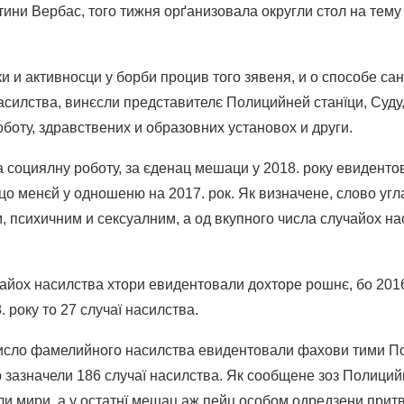
ни Вербас, того тижня орґанизовала округли стол на тему
и и активносци у борби процив того зявеня, и о способе с
асилства, винєсли представителє Полицийней станїци, Суду,
боту, здравствених и образовних установох и други.
 социялну роботу, за єденац мешаци у 2018. року евиденто
 цо менєй у одношеню на 2017. рок. Як визначене, слово уг
, психичним и сексуалним, а од вкупного числа случайох на
айох насилства хтори евидентовали дохторе рошнє, бо 2016.
8. року то 27 случаї насилства.
исло фамелийного насилства евидентовали фахови тими По
 зазначели 186 случаї насилства. Як сообщене зоз Полицийн
ли мири, а у остатнї мешац аж пейц особом одредзени прит