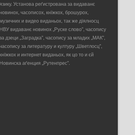
язику. Установа реґистрована за видаванє
новинох, часописох, кнїжкох, брошурох,
музичних и видео виданьох, так же дїялносц
НВУ видаванє новинох „Руске слово”, часопису
за дзеци „Заградка”, часопису за младих „МАК”,
часопису за литературу и културу „Шветлосц”,
кнїжкох и интернет виданьох, як цо то и єй
Новинска аґенция „Рутенпрес”.