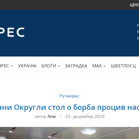
ЦЕН
ПРЕС
УКРАЇНА
БЛОҐИ
ЗАГРАДКА
МАK
ШВЕТЛОСЦ
Рутенпрес
ни Округли стол o борба процив на
автор
Апм
15. децембер 2018