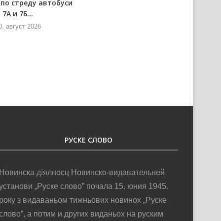
пo стреду автобуси
Застановена плївба на каналох
7А и 7Б...
у Бачки
0. авґуст 2026
10. авґуст 2026
РУСКЕ СЛОВО
Новинска дїялносц Новинско-видавательней
установи „Руске слово” почала 15. юния 1945.
року з видаваньом тижньових новинох „Руске
слово”, а потим и других виданьох на руским