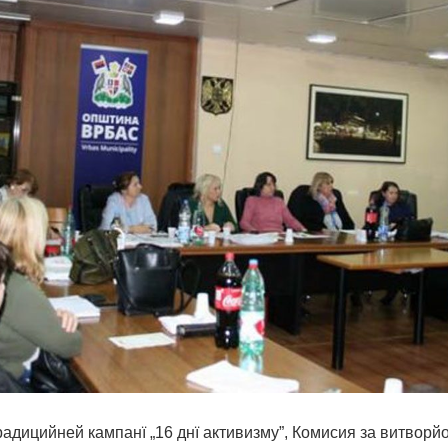
адицийней кампанї „16 днї активизму”, Комисия за витворй