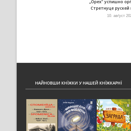
ох
Турнир почнє на пондзелок 17.
„Орех” успишно ор
авґуста
Стретнуце рускей
10. авґуст 2026
10. авґуст 20
НАЙНОВШИ КНЇЖКИ У НАШЕЙ КНЇЖКАРНЇ