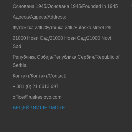
Основана 1945/Основана 1945/Founded in 1945
Адреса/Адреса/Address:
Футожска 2/III /Футошка 2/III /Futoska street 2/III
21000 Нови Сад/21000 Нови Сад/21000 Novi
Sad
Република Србија/Република Сербия/Republic of
Serbia
Контакт/Контакт/Contact:
+ 381 (0) 21 6613 697
office@ruskeslovo.com
ВЕЦЕЙ / ВИШЕ / MORE