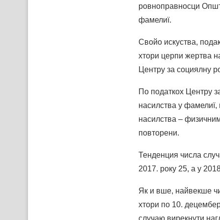
ровноправносци Oпшти
фамелиї.
Свойо искуства, подак
хтори церпи жертва н
Центру за социялну ро
По податкох Центру за
насилства у фамелиї,
насилства – физичним
повторени.
Тенденция числа случ
2017. року 25, а у 201
Як и вше, найвекше ч
хтори по 10. децембер
случаю вирекнути наг