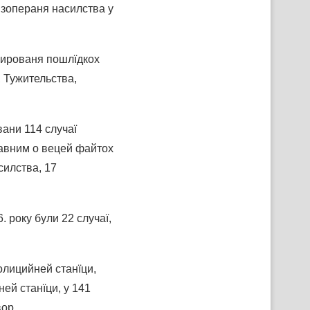
 зопераня насилства у
анированя пошлїдкох
 Тужительства,
вани 114 случаї
лавним о вецей файтох
силства, 17
 року були 22 случаї,
лицийней станїци,
ей станїци, у 141
вор.