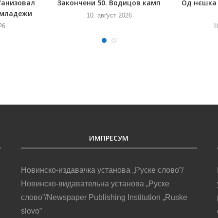
ґанизовал
Закончени 50. Водицов камп
Од нєшка 
 младежи
10. авґуст 2026
26
1
ИМПРЕСУМ
Новинско-издавачка установа „Руске слово”/
Новинско-видавательна установа „Руске
слово”/Newspaper Publishing Institution „Ruske
slovo”