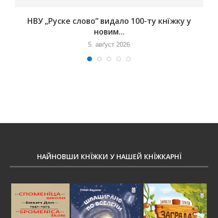
НВУ „Руске слово” видало 100-ту кнїжку у
новим...
5. авґуст 2026
НАЙНОВШИ КНЇЖКИ У НАШЕЙ КНЇЖКАРНЇ