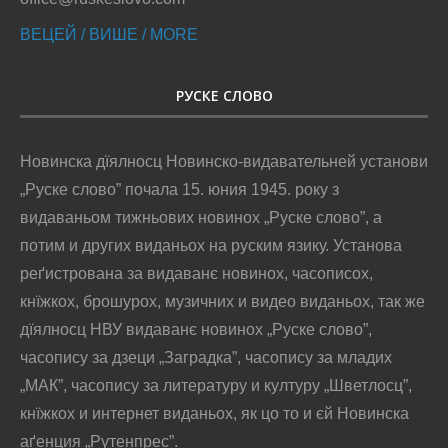
ВЕЦЕЙ / ВИШЕ / MORE
РУСКЕ СЛОВО
Новинска дїялносц Новинско-видавательней установи
„Руске слово” почала 15. юния 1945. року з
видаваньом тижньових новинох „Руске слово”, а
потим и других виданьох на руским язику. Установа
реґистрована за видаванє новинох, часописох,
кнїжкох, брошурох, музичних и видео виданьох, так же
дїялносц НВУ видаванє новинох „Руске слово”,
часопису за дзеци „Заградка”, часопису за младих
„МАК”, часопису за литературу и културу „Шветлосц”,
кнїжкох и интернет виданьох, як цо то и єй Новинска
аґенция „Рутенпрес”.