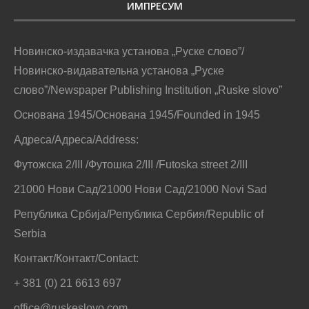
ИМПРЕСУМ
Новинско-издавачка установа „Руске слово”/
Новинско-видавательна установа „Руске
слово”/Newspaper Publishing Institution „Ruske slovo”
Основана 1945/Основана 1945/Founded in 1945
Адреса/Адреса/Address:
Футожска 2/III /Футошка 2/III /Futoska street 2/III
21000 Нови Сад/21000 Нови Сад/21000 Novi Sad
Република Србија/Република Сербия/Republic of
Serbia
Контакт/Контакт/Contact:
+ 381 (0) 21 6613 697
office@ruskeslovo.com