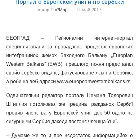
Портал о Европскей униї и по сербски
автор
Тнґ/мар
9. май 2017
БЕОҐРАД – Реґионални интернет-портал
специялизовани за провадзенє процесох европских
интеґрацийох жемох Заходного Балкану „Europian
Western Balkans” (
EWB
), прешлого тижня представел
свойо сербске виданє, фокусироване лєм на Сербию,
а роби на веб-адреси
www
.
europeanwesternbalkans
.
rs
.
Одвичательни редактор порталу Неманя Тодорович
Штиплия потолковал же трецина гражданох Сербиї
процив членства у Европскей униї, док 50 одсто нє
сиґурни чи Сербия дакеди постанє членїца Униї.
– Думаме же то и пре нєдостаток информацийох о