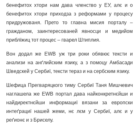
бенефитох хтори нам дава членство у ЕУ, алє и о
бенефитох хтори приходза з реформами у процесу
придружованя. Прето то главна мисия порталу –
гражданом, заинтересованей явносци и медийом
приблїжиц тот процес – гварел Штиплия.
Вон додал же EWB уж три роки обявює тексти и
анализи на анґлийским язику, а з помоцу Амбасади
Шведскей у Сербиї, тексти тераз и на сербским язику.
Шефица Прегваряцкого тиму Сербиї Таня Мишчевич
наглашела же EWB портал дава найконкретнєйши и
найдиректнєйши информациї вязани за европски
интеґрациї нашей жеми, нє лєм у Сербиї, алє и у
реґионє и з Бриселу.