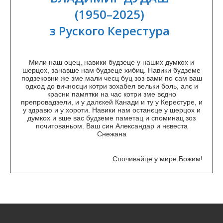
(1950–2025)
з Руского Керестура
Мили наш оцец, навики будзеце у наших думкох и
шерцох, занавше нам будзеце хибиц. Навики будземе
подзековни же зме мали чесц буц зоз вами по сам ваш
одход до вичносци котри зохабел вельки боль, алє и
красни памятки на час котри зме вєдно
препровадзели, и у далєкей Канади и ту у Керестуре, и
у здравю и у хороти. Навики нам останєцe у шерцох и
думкох и вше вас будземе паметац и споминац зоз
почитованьом. Ваш син Александар и нєвеста
Снежана
Спочивайце у мире Божим!