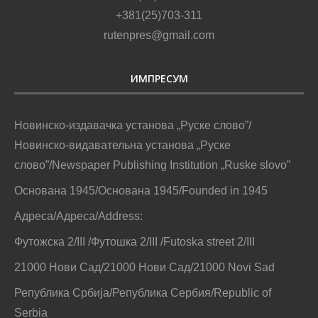
+381(25)703-311
rutenpres@gmail.com
ИМПРЕСУМ
Новинско-издавачка установа „Руске слово”/
Новинско-видавательна установа „Руске
слово”/Newspaper Publishing Institution „Ruske slovo”
Основана 1945/Основана 1945/Founded in 1945
Адреса/Адреса/Address:
Футожска 2/III /Футошка 2/III /Futoska street 2/III
21000 Нови Сад/21000 Нови Сад/21000 Novi Sad
Република Србија/Република Сербия/Republic of
Serbia