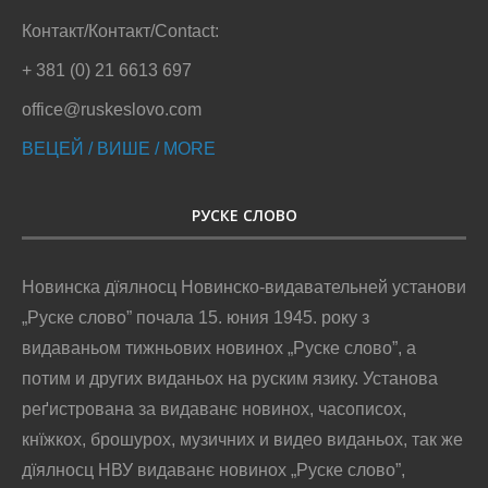
Контакт/Контакт/Contact:
+ 381 (0) 21 6613 697
office@ruskeslovo.com
ВЕЦЕЙ / ВИШЕ / MORE
РУСКЕ СЛОВО
Новинска дїялносц Новинско-видавательней установи
„Руске слово” почала 15. юния 1945. року з
видаваньом тижньових новинох „Руске слово”, а
потим и других виданьох на руским язику. Установа
реґистрована за видаванє новинох, часописох,
кнїжкох, брошурох, музичних и видео виданьох, так же
дїялносц НВУ видаванє новинох „Руске слово”,