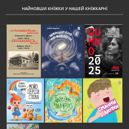
НАЙНОВШИ КНЇЖКИ У НАШЕЙ КНЇЖКАРНЇ