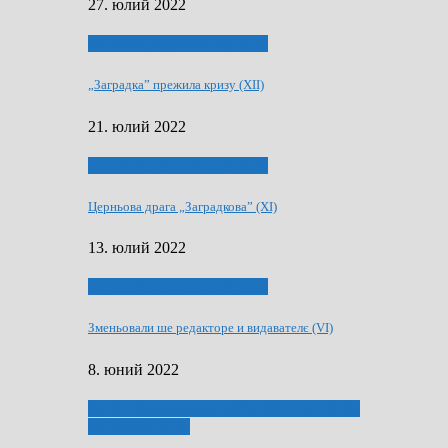
27. юлий 2022
75-рочнїца часописа Заградка
„Заградка” прежила кризу (XII)
21. юлий 2022
75-рочнїца часописа Заградка
Церньова драга „Заградкова” (XI)
13. юлий 2022
75-рочнїца часописа Заградка
Зменьовали ше редакторе и видавателє (VI)
8. юний 2022
ҐУ 50. ДРАМСКОМУ МЕМОРИЯЛУ ПЕТРА
РИЗНИЧА ДЯДЇ