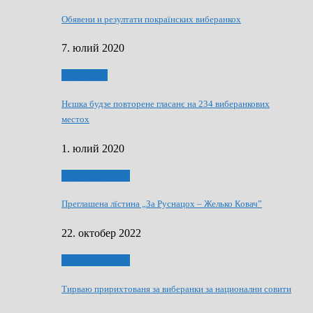
Обявени и резултати покраїнских виберанкох
7. юлий 2020
Виберанки
Нєшка будзе повторене гласанє на 234 виберанкових
местох
1. юлий 2020
Виберанки 2022
Преглашена лїстина „За Руснацох – Желько Ковач”
22. октобер 2022
Виберанки 2022
Тирваю пририхтованя за виберанки за национални совити