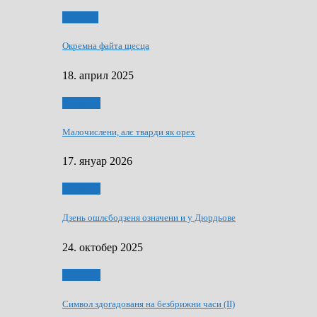
Додатки
Окремна файта щесца
18. април 2025
Дружтво
Малочислени, алє тварди як орех
17. януар 2026
Дружтво
Дзень ошлєбодзеня означени и у Дюрдьове
24. октобер 2025
Дружтво
Символ здогадованя на безбрижни часи (II)