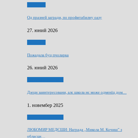
Економия
Од празней загради, по профитабилну оазу
27. юний 2026
Економия
Пожадала буц пчоларка
26. юний 2026
Култура и просвита
Дзеци заинтересовани, алє школа нє може одменїц дом…
1. новембер 2025
Култура и просвита
ЛЮБОМИР МЕДЄШИ: Награда „Микола М. Кочиш” з
обласци…