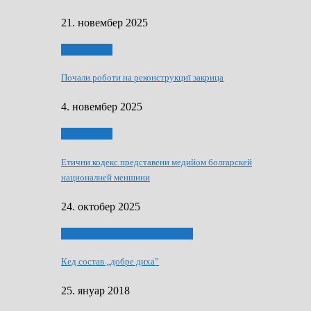
21. новембер 2025
Тижньовнїк
Почали роботи на реконструкциї закрица
4. новембер 2025
Тижньовнїк
Етични кодекс представени медийом болгарскей
националней меншини
24. октобер 2025
ЯК (НЄ) СКАПАЛ РОКЕНРОЛ
Кед состав „добре диха”
25. януар 2018