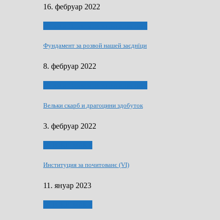
16. фебруар 2022
40 роки Оддзелєня за русинистику
Фундамент за розвой нашей заєднїци
8. фебруар 2022
40 роки Оддзелєня за русинистику
Вельки скарб и драгоцини здобуток
3. фебруар 2022
50 РОКИ МАКУ
Институция за почитованє (VI)
11. януар 2023
50 РОКИ МАКУ