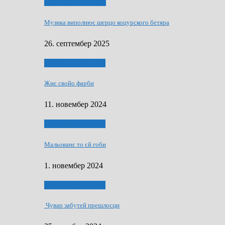
НАШО МУЗИЧАРЕ
Музика виполнює шерцо коцурского бетяра
26. септембер 2025
НАШО УМЕТНЇКИ
Жиє свойо фарби
11. новембер 2024
НАШО УМЕТНЇКИ
Мальованє то єй гоби
1. новембер 2024
НАШО УМЕТНЇКИ
Чувар забутей прешлосци