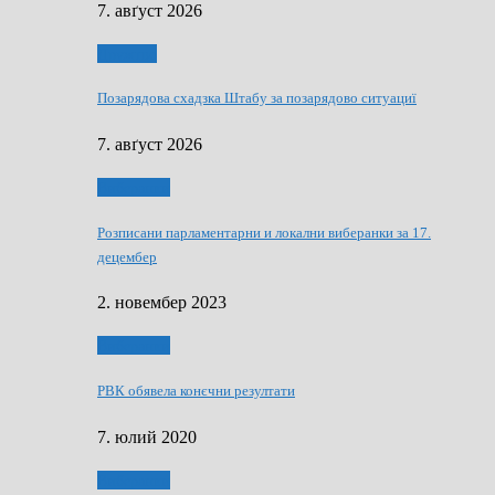
7. авґуст 2026
Дружтво
Позарядова схадзка Штабу за позарядово ситуациї
7. авґуст 2026
Виберанки
Розписани парламентарни и локални виберанки за 17.
децембер
2. новембер 2023
Виберанки
РВК обявела конєчни резултати
7. юлий 2020
Виберанки