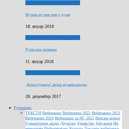
ЯК (НЄ) СКАПАЛ РОКЕНРОЛ
Музика му ище вше у души
18. януар 2018
ЯК (НЄ) СКАПАЛ РОКЕНРОЛ
Руска рок древянка
11. януар 2018
ЯК (НЄ) СКАПАЛ РОКЕНРОЛ
„Керестурияда” вечар музики младих
28. децембер 2017
Рутенпрес
ТЕКСТИ
Виберанки
Виберанки 2022
Виберанки 2023
Виберанки 2024
Виберанки за НС 2022
Вирски живот
Гуманитарни акциї
Дружтво
Здравство
Здруженя
Ин
мемориям
Информованє
Култура
Локални виберанки