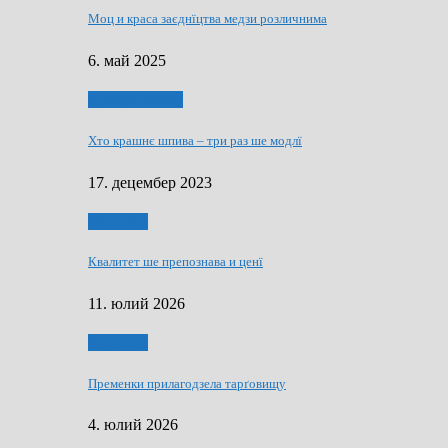
Моц и краса заєднїцтва медзи розличнима
6. май 2025
Духовни живот
Хто крашнє шпива – три раз ше модлї
17. децембер 2023
Економия
Квалитет ше препознава и ценї
11. юлий 2026
Економия
Пременки прилагодзела тарґовищу
4. юлий 2026