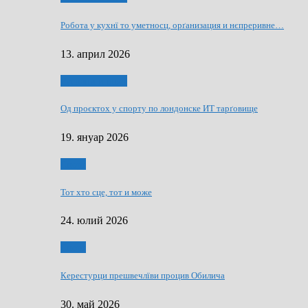
Робота у кухнї то уметносц, орґанизация и нєпреривне…
13. април 2026
Руснаци и швет
Од проєктох у спорту по лондонске ИТ тарґовище
19. януар 2026
Спорт
Тот хто сце, тот и може
24. юлий 2026
Спорт
Керестурци прешвечлїви процив Обилича
30. май 2026