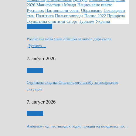
2026
Манифестациї
Млади
Националне швето
Руснацох
Национални совит
Образованє
Позарядови
стан
Политика
Польопривреда
Попис 2022
Привреда
скупштина општини
Спорт
Туризем
Україна
Информованє
Розписана нова Явна оглашка за вибор директора
„Руского…
7. авґуст 2026
Дружтво
Отримана схадзка Општинского штабу за позарядово
ситуациї
7. авґуст 2026
Дружтво
Амбалажу од пестицидох годно придац од пондзелку по…