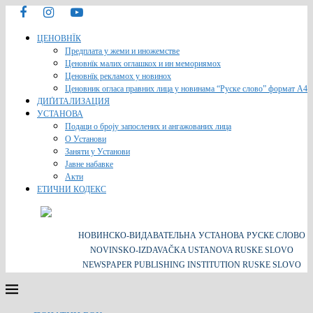
ЦЕНОВНЇК
Предплата у жеми и иножемстве
Ценовнїк малих оглашкох и ин мемориямох
Ценовнїк рекламох у новинох
Ценовник огласа правних лица у новинама “Руске слово” формат A4
ДИҐИТАЛИЗАЦИЯ
УСТАНОВА
Подаци о броју запослених и ангажованих лица
О Установи
Заняти у Установи
Јавне набавке
Акти
ЕТИЧНИ КОДЕКС
НОВИНСКО-ВИДАВАТЕЛЬНА УСТАНОВА РУСКЕ СЛОВО
NOVINSKO-IZDAVAČKA USTANOVA RUSKE SLOVO
NEWSPAPER PUBLISHING INSTITUTION RUSKE SLOVO