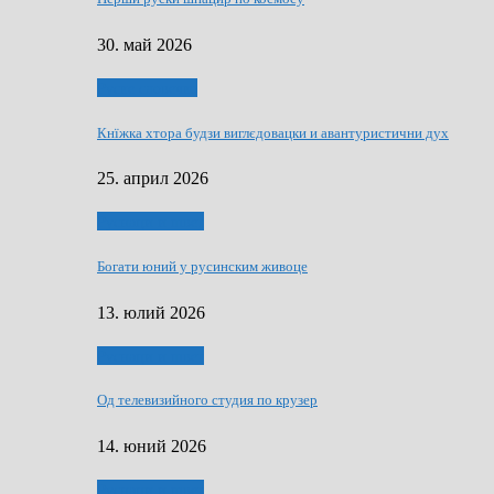
30. май 2026
Руске словечко
Кнїжка хтора будзи виглєдовацки и авантуристични дух
25. април 2026
Руснаци и швет
Богати юний у русинским живоце
13. юлий 2026
Руснаци и швет
Од телевизийного студия по крузер
14. юний 2026
Руснаци и швет