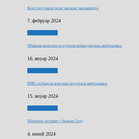
Конституоване нове зволанє парламентa
7. фебруар 2024
Виберанки 2023
Обявени конєчни резултати войводянских виберанкох
16. януар 2024
Виберанки 2023
РИК сообщела конєчни резултати виберанкох
15. януар 2024
Виберанки 2024
Штернац лїстини у Новим Саду
4. юний 2024