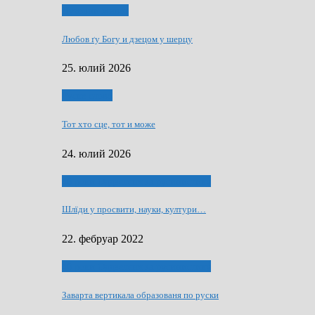
Духовни живот
Любов ґу Богу и дзецом у шерцу
25. юлий 2026
Руске слово
Тот хто сце, тот и може
24. юлий 2026
40 роки Оддзелєня за русинистику
Шлїди у просвити, науки, култури…
22. фебруар 2022
40 роки Оддзелєня за русинистику
Заварта вертикала образованя по руски