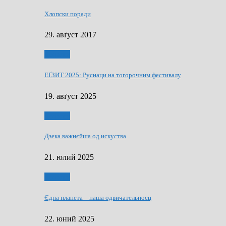
Хлопски поради
29. авґуст 2017
Додатки
ЕҐЗИТ 2025: Руснаци на тогорочним фестивалу
19. авґуст 2025
Додатки
Дзека важнєйша од искуства
21. юлий 2025
Додатки
Єдна планета – наша одвичательносц
22. юний 2025