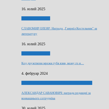
16. юлий 2025
Култура и просвита
СЛАВОМИР ОЛЕЯР: Награда „Гавриїл Костельник” за
литературу
16. юлий 2025
Култура и просвита
Кед дружтвени мрежи губя язик, можу го и…
4. фебруар 2024
ЛАУРЕАТИ 80 РОЧНЇЦИ НВУ РУСКЕ СЛОВО
АЛЕКСАНДАР САВАНОВИЧ: награда редакциї за
вонкашнього сотруднїка
30. юлий 2025