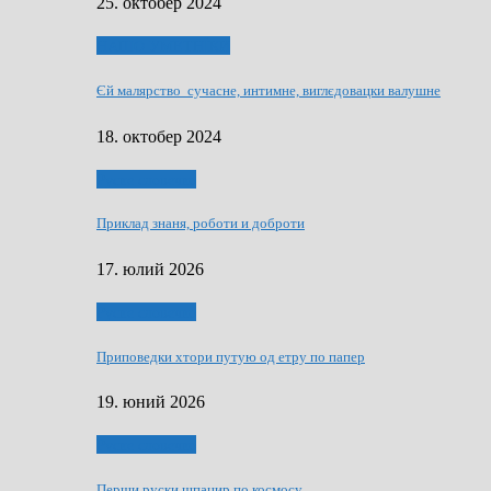
25. октобер 2024
НАШО УМЕТНЇКИ
Єй малярство сучасне, интимне, виглєдовацки валушне
18. октобер 2024
Руске словечко
Приклад знаня, роботи и доброти
17. юлий 2026
Руске словечко
Приповедки хтори путую од етру по папер
19. юний 2026
Руске словечко
Перши руски шпацир по космосу