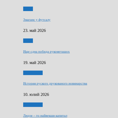
Спорт
Змаганє у футсалу
23. май 2026
Спорт
Ище єдна побида рукометашох
19. май 2026
Тижньовнїк
История руского друкованого новинарства
10. юлий 2026
Тижньовнїк
Людзе – то найвекши капитал