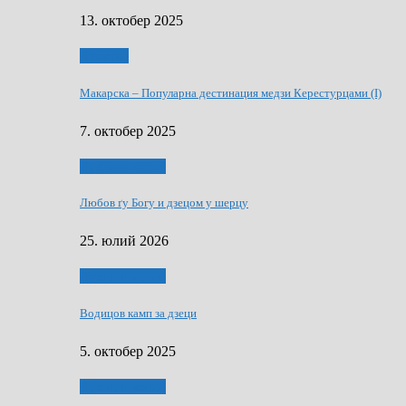
13. октобер 2025
Дружтво
Макарскa – Популарна дестинация медзи Керестурцами (I)
7. октобер 2025
Духовни живот
Любов ґу Богу и дзецом у шерцу
25. юлий 2026
Духовни живот
Водицов камп за дзеци
5. октобер 2025
Духовни живот