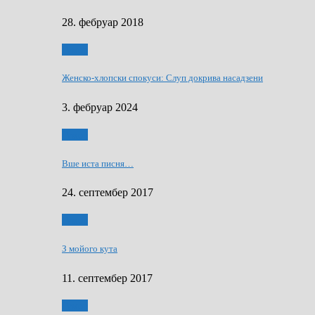
28. фебруар 2018
Гумор
Женско-хлопски спокуси: Слуп докрива насадзени
3. фебруар 2024
Гумор
Вше иста писня…
24. септембер 2017
Гумор
З мойого кута
11. септембер 2017
Гумор