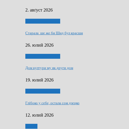
2. авґуст 2026
Людзе, роки, живот
Старала ше же би Шид бул красши
26. юлий 2026
Людзе, роки, живот
Дом култури му як други дом
19. юлий 2026
Людзе, роки, живот
Глїбоко у себе, остала сом дзецко
12. юлий 2026
Мозаїк