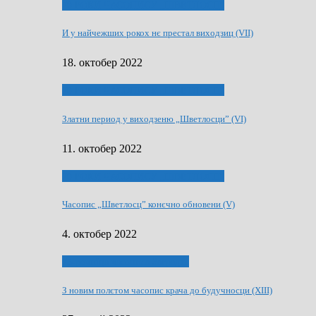
70 РОКИ ЧАСОПИСУ „ШВЕТЛОСЦ”
И у найчежших рокох нє престал виходзиц (VII)
18. октобер 2022
70 РОКИ ЧАСОПИСУ „ШВЕТЛОСЦ”
Златни период у виходзеню „Шветлосци” (VI)
11. октобер 2022
70 РОКИ ЧАСОПИСУ „ШВЕТЛОСЦ”
Часопис „Шветлосц” конєчно обновени (V)
4. октобер 2022
75-рочнїца часописа Заградка
З новим полєтом часопис крача до будучносци (XIII)