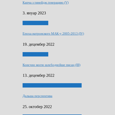
Капча з тинейдж ґенерацию (V)
3. януар 2023
50 РОКИ МАКУ
Епоха натронского МАК-у 2005-2013 (IV)
19. децембер 2022
50 РОКИ МАКУ
Конєчно могло шлєбоднєйше писац (III)
13. децембер 2022
70 РОКИ ЧАСОПИСУ „ШВЕТЛОСЦ”
Дальша перспектива
25. октобер 2022