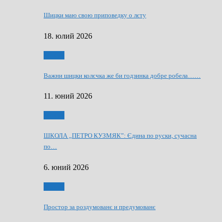
Шицки маю свою приповедку о лєту
18. юлий 2026
Мозаїк
Важни шицки колєчка же би годзинка добре робела……
11. юний 2026
Мозаїк
ШКОЛА „ПЕТРО КУЗМЯК”: Єдина по руски, сучасна
по…
6. юний 2026
Мозаїк
Простор за роздумованє и предумованє