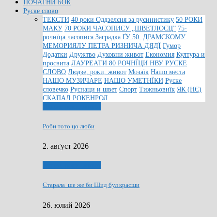
ПОЧАТНИ БОК
Руске слово
ТЕКСТИ
40 роки Оддзелєня за русинистику
50 РОКИ
МАКУ
70 РОКИ ЧАСОПИСУ „ШВЕТЛОСЦ”
75-
рочнїца часописа Заградка
ҐУ 50. ДРАМСКОМУ
МЕМОРИЯЛУ ПЕТРА РИЗНИЧА ДЯДЇ
Гумор
Додатки
Дружтво
Духовни живот
Економия
Култура и
просвита
ЛАУРЕАТИ 80 РОЧНЇЦИ НВУ РУСКЕ
СЛОВО
Людзе, роки, живот
Мозаїк
Нашо места
НАШО МУЗИЧАРЕ
НАШО УМЕТНЇКИ
Руске
словечко
Руснаци и швет
Спорт
Тижньовнїк
ЯК (НЄ)
СКАПАЛ РОКЕНРОЛ
Людзе, роки, живот
Роби тото цо люби
2. авґуст 2026
Людзе, роки, живот
Старала ше же би Шид бул красши
26. юлий 2026