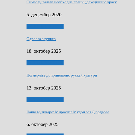
Символу валала нєобходне врациц дакедишню красу
5. децембер 2020
НАШО МУЗИЧАРЕ
Одросла з гушлю
18. октобер 2025
НАШО МУЗИЧАРЕ
Нєзмерлїве доприношенє рускей култури
13. октобер 2025
НАШО МУЗИЧАРЕ
Нашо музичаре: Мирослав Мудри зоз Дюрдьова
6. октобер 2025