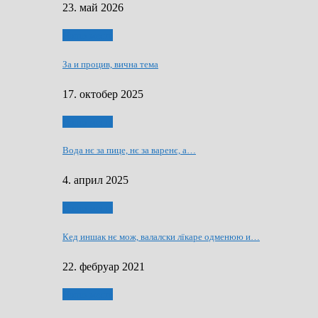
23. май 2026
Нашо места
За и процив, вична тема
17. октобер 2025
Нашо места
Вода нє за пице, нє за варeнє, a…
4. април 2025
Нашо места
Кед иншак нє мож, валалски лїкаре одменюю и…
22. фебруар 2021
Нашо места