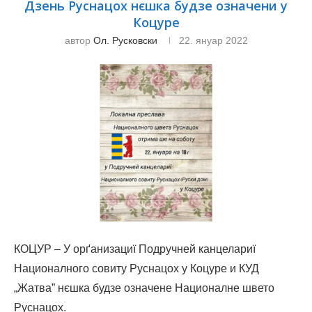
Дзень Руснацох нєшка будзе означени у
Коцуре
автор
Ол. Русковски
22. януар 2022
КОЦУР – У орґанизациї Подручней канцелариї
Националного совиту Руснацох у Коцуре и КУД
„Жатва” нєшка будзе означене Националне швето
Руснацох.