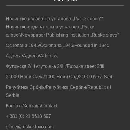
Новинско-издавачка установа „Руске слово”/
Новинско-видавательна установа „Руске
слово”/Newspaper Publishing Institution „Ruske slovo”
Основана 1945/Основана 1945/Founded in 1945
Адреса/Адреса/Address:
Футожска 2/III /Футошка 2/III /Futoska street 2/III
21000 Нови Сад/21000 Нови Сад/21000 Novi Sad
Република Србија/Република Сербия/Republic of
Serbia
Контакт/Контакт/Contact:
+ 381 (0) 21 6613 697
office@ruskeslovo.com