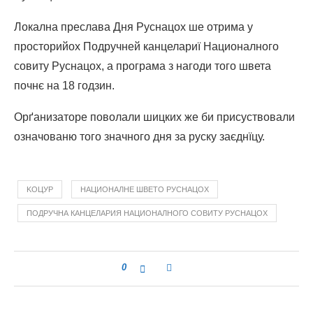
Локална преслава Дня Руснацох ше отрима у
просторийох Подручней канцелариї Националного
совиту Руснацох, а програма з нагоди того швета
почнє на 18 годзин.
Орґанизаторе поволали шицких же би присуствовали
означованю того значного дня за руску заєднїцу.
KОЦУР
НАЦИОНАЛНЕ ШВЕТО РУСНАЦОХ
ПОДРУЧНА КАНЦЕЛАРИЯ НАЦИОНАЛНОГО СОВИТУ РУСНАЦОХ
0