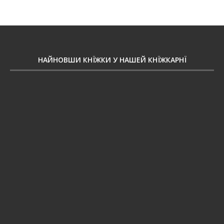
НАЙНОВШИ КНЇЖКИ У НАШЕЙ КНЇЖКАРНЇ