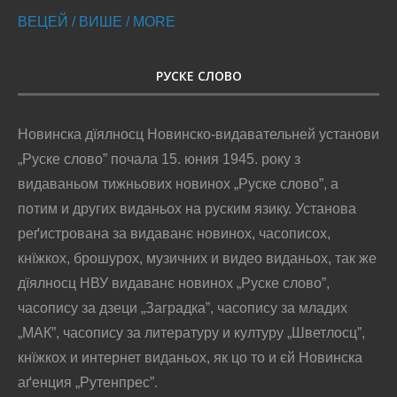
ВЕЦЕЙ / ВИШЕ / MORE
РУСКЕ СЛОВО
Новинска дїялносц Новинско-видавательней установи
„Руске слово” почала 15. юния 1945. року з
видаваньом тижньових новинох „Руске слово”, а
потим и других виданьох на руским язику. Установа
реґистрована за видаванє новинох, часописох,
кнїжкох, брошурох, музичних и видео виданьох, так же
дїялносц НВУ видаванє новинох „Руске слово”,
часопису за дзеци „Заградка”, часопису за младих
„МАК”, часопису за литературу и културу „Шветлосц”,
кнїжкох и интернет виданьох, як цо то и єй Новинска
аґенция „Рутенпрес”.