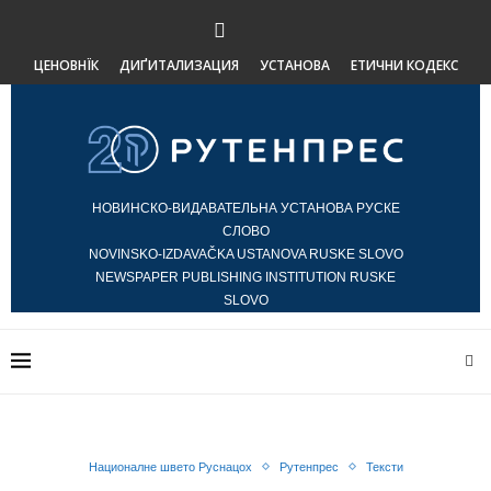
ЦЕНОВНЇК
ДИҐИТАЛИЗАЦИЯ
УСТАНОВА
ЕТИЧНИ КОДЕКС
НОВИНСКО-ВИДАВАТЕЛЬНА УСТАНОВА РУСКЕ
СЛОВО
NOVINSKO-IZDAVAČKA USTANOVA RUSKE SLOVO
NEWSPAPER PUBLISHING INSTITUTION RUSKE
SLOVO
Националне швето Руснацох
Рутенпрес
Тексти