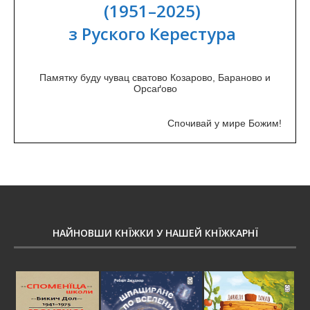
(1951–2025)
з Руского Керестура
Памятку буду чувац сватово Козарово, Бараново и
Орсаґово
Спочивай у мире Божим!
НАЙНОВШИ КНЇЖКИ У НАШЕЙ КНЇЖКАРНЇ