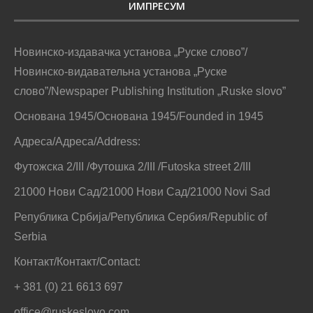
ИМПРЕСУМ
Новинско-издавачка установа „Руске слово”/
Новинско-видавательна установа „Руске
слово”/Newspaper Publishing Institution „Ruske slovo”
Основана 1945/Основана 1945/Founded in 1945
Адреса/Адреса/Address:
Футожска 2/III /Футошка 2/III /Futoska street 2/III
21000 Нови Сад/21000 Нови Сад/21000 Novi Sad
Република Србија/Република Сербия/Republic of
Serbia
Контакт/Контакт/Contact:
+ 381 (0) 21 6613 697
office@ruskeslovo.com