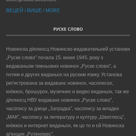
ВЕЦЕЙ / ВИШЕ / MORE
РУСКЕ СЛОВО
Новинска дїялносц Новинско-видавательней установи
„Руске слово” почала 15. юния 1945. року з
видаваньом тижньових новинох „Руске слово”, а
потим и других виданьох на руским язику. Установа
реґистрована за видаванє новинох, часописох,
кнїжкох, брошурох, музичних и видео виданьох, так же
дїялносц НВУ видаванє новинох „Руске слово”,
часопису за дзеци „Заградка”, часопису за младих
„МАК”, часопису за литературу и културу „Шветлосц”,
кнїжкох и интернет виданьох, як цо то и єй Новинска
аґенция „Рутенпрес”.