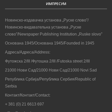
ИМПРЕСУМ
Новинско-издавачка установа „Руске слово”/
Новинско-видавательна установа „Руске
слово”/Newspaper Publishing Institution „Ruske slovo”
Основана 1945/Основана 1945/Founded in 1945
Адреса/Адреса/Address:
Футожска 2/III /Футошка 2/III /Futoska street 2/III
21000 Нови Сад/21000 Нови Сад/21000 Novi Sad
Република Србија/Република Сербия/Republic of
Serbia
Контакт/Контакт/Contact:
+ 381 (0) 21 6613 697