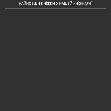
НАЙНОВШИ КНЇЖКИ У НАШЕЙ КНЇЖКАРНЇ