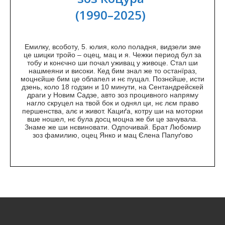
(1990–2025)
Емилку, всоботу, 5. юлия, коло поладня, видзели зме
це шицки тройо – оцец, мац и я. Чежки период бул за
тобу и конєчно ши почал уживац у живоце. Стал ши
нашмеяни и високи. Кед бим знал же то останїраз,
моцнєйше бим це облапел и нє пущал. Познєйше, исти
дзень, коло 18 годзин и 10 минути, на Сентандрейскей
драги у Новим Садзе, авто зоз процивного напряму
нагло скруцел на твой бок и однял ци, нє лєм право
першенства, алє и живот. Кациґа, котру ши на моторки
вше ношел, нє була досц моцна же би це зачувала.
Знаме же ши нєвиновати. Одпочивай. Брат Любомир
зоз фамилию, оцец Янко и мац Єлена Папуґово