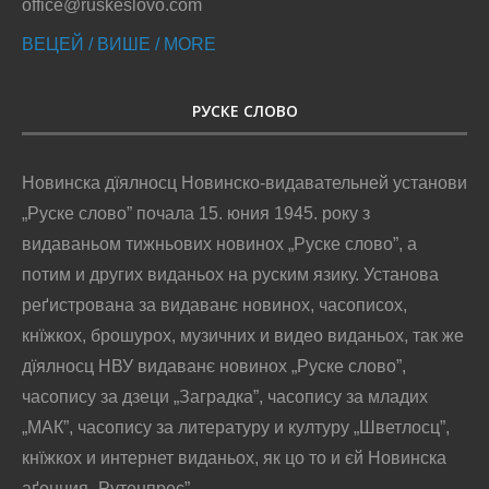
office@ruskeslovo.com
ВЕЦЕЙ / ВИШЕ / MORE
РУСКЕ СЛОВО
Новинска дїялносц Новинско-видавательней установи
„Руске слово” почала 15. юния 1945. року з
видаваньом тижньових новинох „Руске слово”, а
потим и других виданьох на руским язику. Установа
реґистрована за видаванє новинох, часописох,
кнїжкох, брошурох, музичних и видео виданьох, так же
дїялносц НВУ видаванє новинох „Руске слово”,
часопису за дзеци „Заградка”, часопису за младих
„МАК”, часопису за литературу и културу „Шветлосц”,
кнїжкох и интернет виданьох, як цо то и єй Новинска
аґенция „Рутенпрес”.