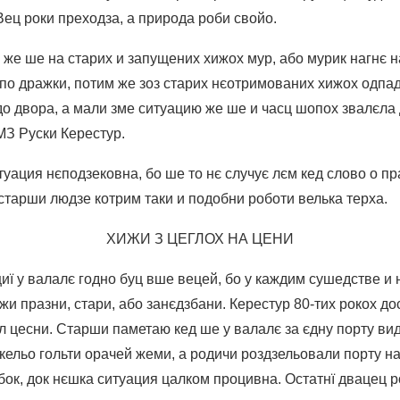
ец роки преходза, а природа роби свойо.
 же ше на старих и запущених хижох мур, або мурик нагнє н
 по дражки, потим же зоз старих нєотримованих хижох одпад
 до двора, а мали зме ситуацию же ше и часц шопох звалєла
МЗ Руски Керестур.
уация нєподзековна, бо ше то нє случує лєм кед слово о пр
старши людзе котрим таки и подобни роботи велька терха.
ХИЖИ З ЦЕГЛОХ НА ЦЕНИ
иї у валалє годно буц вше вецей, бо у каждим сушедстве и
жи празни, стари, або занє­дзбани. Керестур 80-тих рокох д
ул цесни. Старши паметаю кед ше у валалє за єдну порту в
скельо гольти орачей жеми, а родичи роздзельовали порту н
бок, док нєшка ситуация цалком процивна. Остатнї двацец р