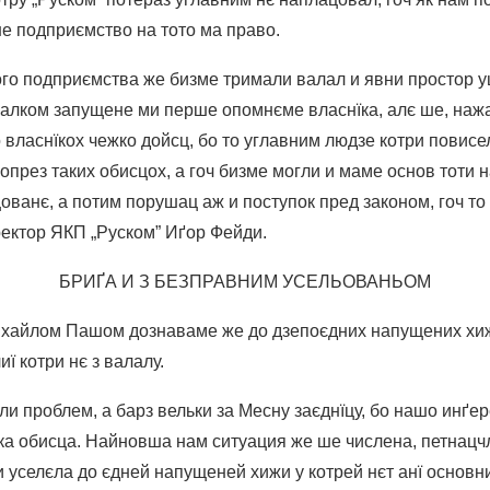
е подприємство на тото ма право.
го подприємства же бизме тримали валал и явни простор у
цалком запущене ми перше опомнєме власнїка, алє ше, наж
 власнїкох чежко дойсц, бо то углавним людзе котри повис
през таких обисцох, а гоч бизме могли и маме основ тоти 
ванє, а потим порушац аж и поступок пред законом, гоч то
ректор ЯКП „Руском” Иґор Фейди.
БРИҐА И З БЕЗПРАВНИМ УСЕЛЬОВАНЬОМ
Михайлом Пашом дознаваме же до дзепоєдних напущених хи
ї котри нє з валалу.
ли проблем, а барз вельки за Месну заєднїцу, бо нашо инґер
їка обисца. Найновша нам ситуация же ше числена, петнац
 уселєла до єдней напущеней хижи у котрей нєт анї основни