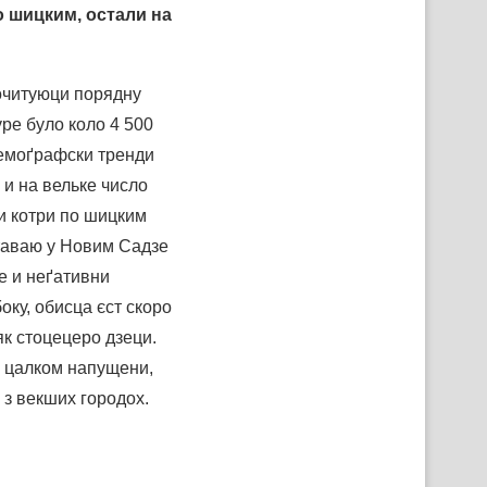
о шицким, остали на
почитуюци порядну
уре було коло 4 500
 демоґрафски тренди
и на вельке число
 и котри по шицким
ставаю у Новим Садзе
е и неґативни
оку, обисца єст скоро
як стоцецеро дзеци.
50 цалком напущени,
 з векших городох.