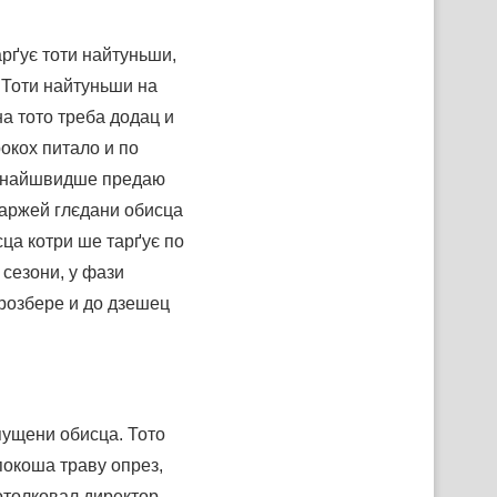
рґує тоти найтуньши,
 Тоти найтуньши на
на тото треба додац и
окох питало и по
ше найшвидше предаю
баржей глєдани обисца
сца котри ше тарґує по
 сезони, у фази
 розбере и до дзешец
пущени обисца. Тото
покоша траву опрез,
потолковал директор