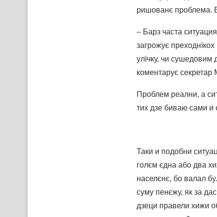
ришованє проблема. В
– Барз часта ситуация
загрожує преходнїкох
улїчку, чи сушедовим
коментарує секретар 
Проблем реални, а сит
тих дзе биваю сами и 
Таки и подобни ситуац
голєм єдна або два хи
населєнє, бо валал б
суму пенєжу, як за да
дзеци правели хижи о