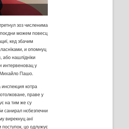
стретнул зоз численима
зепоєдни можем повесц
циї, кед збачим
власнїками, и опомнуц
и, або нашлїднїки
и интервеновац у
є Михайло Пашо.
 инспекция котра
потолковане, праве у
ує на тим же су
би санирал нєбезпечни
му вирекнуц анї
и поступок, цо одлужує