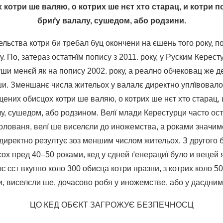
котри ше валяю, о котрих ше нєт хто старац, и котри п
бриґу валалу, сушедом, або родзини.
льства котри би требал буц окончени на єшень того року, 
 По, затераз остатнїм попису з 2011. року, у Руским Керест
уши менєй як на попису 2002. року, а реално обчековац же
и. Зменшанє числа жительох у валалє директно уплївовало 
щених обисцох котри ше валяю, о котрих ше нєт хто старац,
лу, сушедом, або родзином. Велї млади Керестурци часто о
олованя, велї ше виселєли до иножемства, а роками значим
директно резултує зоз меншим числом жительох. З другого б
асох пред 40–50 роками, кед у єдней ґенерациї було и вецей 
є єст вкупно коло 300 обисца котри празни, з котрих коло 
и, виселєли ше, дочасово робя у иножемстве, або у даєдним
ЦО КЕД ОБЄКТ ЗАГРОЖУЄ БЕЗПЕЧНОСЦ