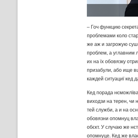
– Гоч функцию секрета
проблемами коло стар
же аж и загрожую суше
проблем, а углавним 
их на їх обовязку отр
призабули, або ище в
каждей ситуациї кед д
Кед порада нєможлїва
виходзи на терен, чи 
тей служби, а и на ос
обовязни опомнуц вла
обєкт. У случаю же нє
опомнуце. Кед же влас