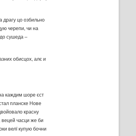
а драгу цо озбильно
ую черепи, чи на
 до сушеда –
азних обисцох, алє и
 на каждим шоре єст
остал планске Нове
идвойовало красну
а вецей часци же би
оки велї купую бочни