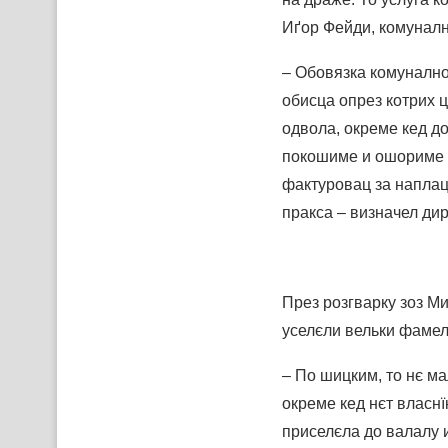
Иґор Фейди, комуналн
– Обовязка комунално
обисца опрез котрих 
одвола, окреме кед до
покошиме и ошориме о
фактуровац за наплацо
пракса – визначел ди
През розгварку зоз 
уселєли вельки фамели
– По шицким, то нє ма
окреме кед нєт власн
приселєла до валалу и