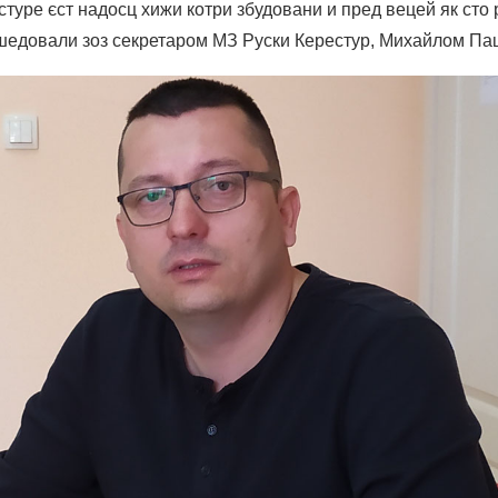
туре єст надосц хижи котри збудовани и пред вецей як сто 
ешедовали зоз секретаром МЗ Руски Керестур, Михайлом Па