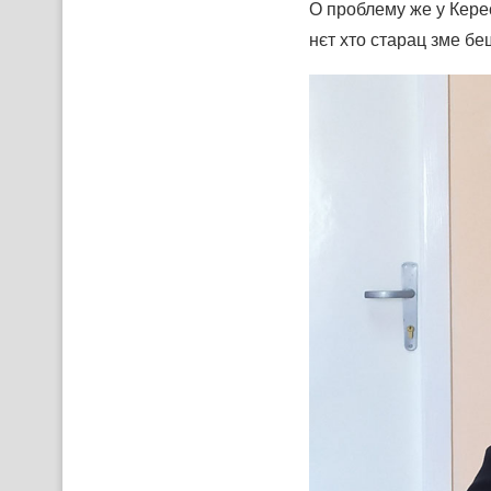
О проблему же у Керес
нєт хто старац зме б