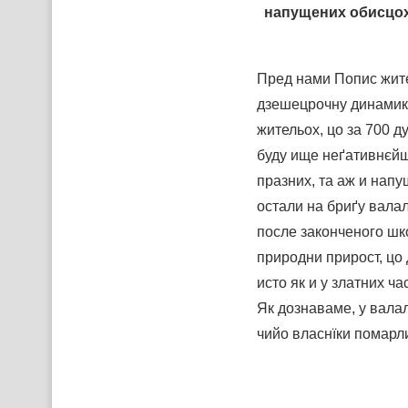
напущених обисцох 
Пред нами Попис жите
дзешецрочну динамику.
жительох, цо за 700 д
буду ище неґативнєйш
празних, та аж и напу
остали на бриґу вала
после законченого шк
природни прирост, цо 
исто як и у златних ч
Як дознаваме, у валал
чийо власнїки помарл