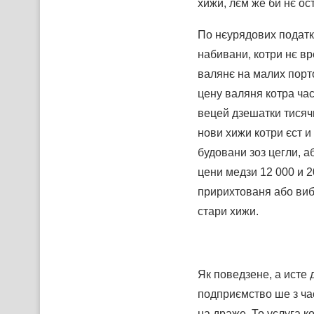
хижи, лєм же би нє ос
По нєурядових податк
набивани, котри нє в
валянє на малих порто
цену валяня котра час
вецей дзешатки тисяч
нови хижи котри єст 
будовани зоз цегли, а
цени медзи 12 000 и 2
пририхтованя або виб
стари хижи.
Як поведзене, а исте 
подприємство ше з час
на драже. То услуга к