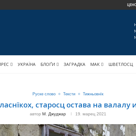
ЦЕН
ПРЕС
УКРАЇНА
БЛОҐИ
ЗАГРАДКА
МАK
ШВЕТЛОСЦ
Руске слово
Тексти
Тижньовнїк
власнїкох, старосц остава на валалу 
автор
М. Джуджар
19. марец 2021