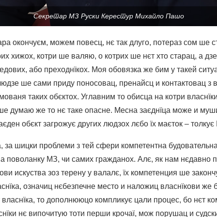
Секретар МЗ Руски Керестур Михайло Пашо
ра окончуєм, можем повесц, нє так длуго, потераз сом ше 
их хижох, котри ше валяю, о котрих ше нєт хто старац, а д
дових, або преходнїкох. Моя обовязка же бим у такей ситуа
людзе ше сами приду поносовац, пренайсц и контактовац з 
имованя таких обєктох. Углавним то обисца на котри власнїк
ше думаю же то нє таке опасне. Месна заєднїца може и муш
аєден обєкт загрожує других людзох лєбо їх маєток – толку
, за шицки проблеми з тей сфери компетентна будовательна
на поволанку МЗ, чи самих гражданох. Алє, як нам нєдавно 
нови искуства зоз терену у валалє, їх компетенция ше законч
снїка, означиц нєбезпечне место и наложиц власнїкови же 
т власнїка, то дополнююцо компликує цали процес, бо нєт ко
нїки нє випочитую тоти перши крочаї, мож порушац и судск