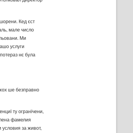
шорени. Кед єст
аль, мале число
ельовани. Ми
нашо услуги
 потераз нє була
жох ше безправно
енциї ту огранїчени,
члена фамелия
 условия за живот,