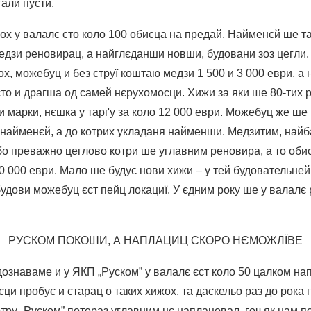
тали пусти.
ох у валалє сто коло 100 обисца на предай. Найменєй ше та
редзи реновирац, а найглєданши новши, будовани зоз цегли.
х, можебуц и без струї коштаю медзи 1 500 и 3 000 еври, а 
то и драгша од самей нєрухомосци. Хижи за яки ше 80-тих р
и марки, нєшка у тарґу за коло 12 000 еври. Можебуц же 
и найменєй, а до котрих укладаня найменши. Медзитим, най
бо преважно цеглово котри ше углавним реновира, а то оби
0 000 еври. Мало ше будує нови хижи – у тей будовательней
удови можебуц єст пейц локациї. У єдним року ше у валалє
РУСКОМ ПОКОШИ, А НАПЛАЦИЦ СКОРО НЄМОЖЛЇВЕ
дознаваме и у ЯКП „Руском” у валалє єст коло 50 цалком на
ци пробує и старац о таких хижох, та даскельо раз до рока 
отру „Руском” потераз углавним нє наплацовал, гоч як нам 