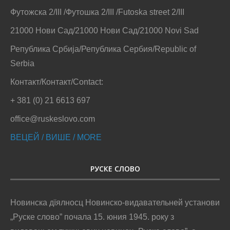
Футожска 2/III /Футошка 2/III /Futoska street 2/III
21000 Нови Сад/21000 Нови Сад/21000 Novi Sad
Република Србија/Република Сербия/Republic of
Serbia
Контакт/Контакт/Contact:
+ 381 (0) 21 6613 697
office@ruskeslovo.com
ВЕЦЕЙ / ВИШЕ / MORE
РУСКЕ СЛОВО
Новинска дїялносц Новинско-видавательней установи
„Руске слово” почала 15. юния 1945. року з