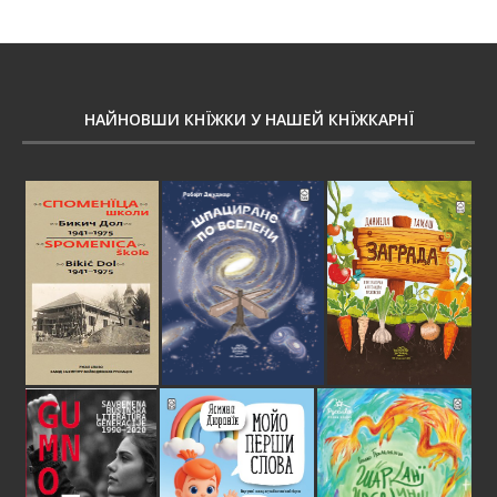
НАЙНОВШИ КНЇЖКИ У НАШЕЙ КНЇЖКАРНЇ