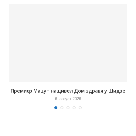
Премиєр Мацут нащивел Дом здравя у Шидзе
6. авґуст 2026