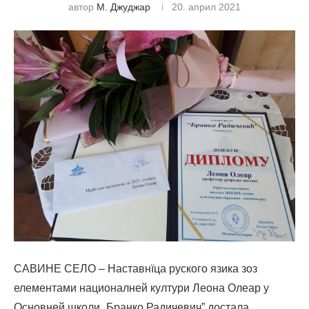
автор
М. Джуджар
20. април 2021
САВИНЕ СЕЛО – Наставнїца руского язика зоз
елементами националней култури Леона Олеар у
Основней школи „Бранко Радичевич” достала