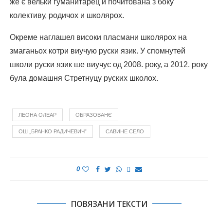
же є вельки гуманитарец и почитована з боку
колективу, родичох и школярох.
Окреме наглашел високи пласмани школярох на
змаганьох котри виучую руски язик. У спомнутей
школи руски язик ше виучує од 2008. року, а 2012. року
була домашня Стретнуцу руских школох.
ЛЕОНА ОЛЕАР
ОБРАЗОВАНЄ
ОШ „БРАНКО РАДИЧЕВИЧ”
САВИНЕ СЕЛО
0
ПОВЯЗАНИ ТЕКСТИ