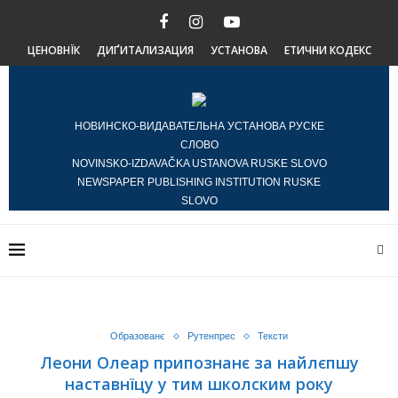
ЦЕНОВНЇК
ДИҐИТАЛИЗАЦИЯ
УСТАНОВА
ЕТИЧНИ КОДЕКС
НОВИНСКО-ВИДАВАТЕЛЬНА УСТАНОВА РУСКЕ
СЛОВО
NOVINSKO-IZDAVAČKA USTANOVA RUSKE SLOVO
NEWSPAPER PUBLISHING INSTITUTION RUSKE
SLOVO
Образованє
Рутенпрес
Тексти
Леони Олеар припознанє за найлєпшу
наставнїцу у тим школским року