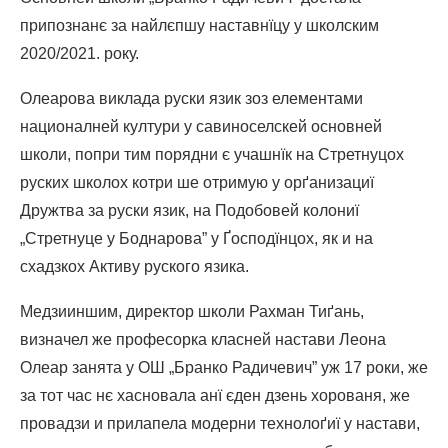
припознанє за найлєпшу наставнїцу у школским
2020/2021. року.
Олеарова виклада руски язик зоз елементами
националней култури у савиноселскей основней
школи, попри тим порядни є учашнїк на Стретнуцох
руских школох котри ше отримую у орґанизациї
Дружтва за руски язик, на Подобовей колониї
„Стретнуце у Боднарова” у Ґосподїнцох, як и на
схадзкох Активу руского язика.
Медзииншим, директор школи Рахман Тиґань,
визначел же професорка класней настави Леона
Олеар занята у ОШ „Бранко Радичевич” уж 17 роки, же
за тот час нє хасновала анї єден дзень хорованя, же
провадзи и прилапела модерни технолоґиї у настави,