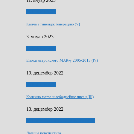
11. януар 2023
50 РОКИ МАКУ
Капча з тинейдж ґенерацию (V)
3. януар 2023
50 РОКИ МАКУ
Епоха натронского МАК-у 2005-2013 (IV)
19. децембер 2022
50 РОКИ МАКУ
Конєчно могло шлєбоднєйше писац (III)
13. децембер 2022
70 РОКИ ЧАСОПИСУ „ШВЕТЛОСЦ”
Дальша перспектива