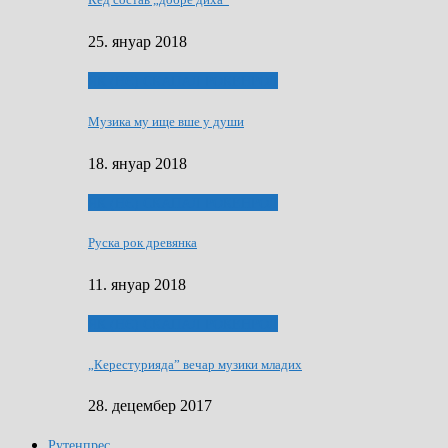
25. януар 2018
ЯК (НЄ) СКАПАЛ РОКЕНРОЛ
Музика му ище вше у души
18. януар 2018
ЯК (НЄ) СКАПАЛ РОКЕНРОЛ
Руска рок древянка
11. януар 2018
ЯК (НЄ) СКАПАЛ РОКЕНРОЛ
„Керестурияда” вечар музики младих
28. децембер 2017
Рутенпрес