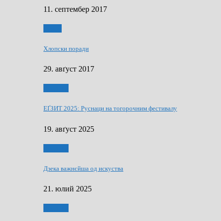
11. септембер 2017
Гумор
Хлопски поради
29. авґуст 2017
Додатки
ЕҐЗИТ 2025: Руснаци на тогорочним фестивалу
19. авґуст 2025
Додатки
Дзека важнєйша од искуства
21. юлий 2025
Додатки