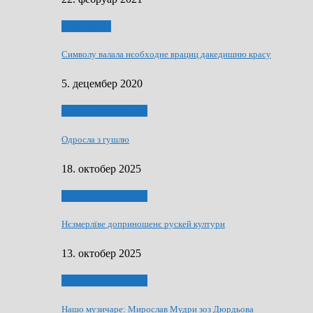
Нашо места
Символу валала нєобходне врациц дакедишню красу
5. децембер 2020
НАШО МУЗИЧАРЕ
Одросла з гушлю
18. октобер 2025
НАШО МУЗИЧАРЕ
Нєзмерлїве доприношенє рускей култури
13. октобер 2025
НАШО МУЗИЧАРЕ
Нашо музичаре: Мирослав Мудри зоз Дюрдьова