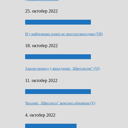
25. октобер 2022
70 РОКИ ЧАСОПИСУ „ШВЕТЛОСЦ”
И у найчежших рокох нє престал виходзиц (VII)
18. октобер 2022
70 РОКИ ЧАСОПИСУ „ШВЕТЛОСЦ”
Златни период у виходзеню „Шветлосци” (VI)
11. октобер 2022
70 РОКИ ЧАСОПИСУ „ШВЕТЛОСЦ”
Часопис „Шветлосц” конєчно обновени (V)
4. октобер 2022
75-рочнїца часописа Заградка