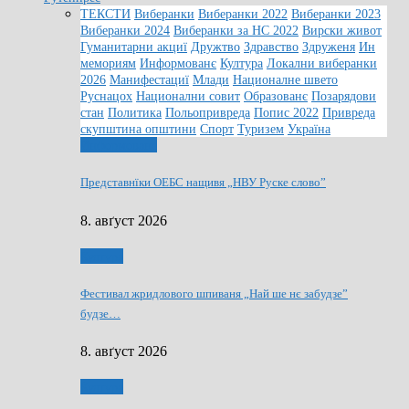
ТЕКСТИ
Виберанки
Виберанки 2022
Виберанки 2023
Виберанки 2024
Виберанки за НС 2022
Вирски живот
Гуманитарни акциї
Дружтво
Здравство
Здруженя
Ин
мемориям
Информованє
Култура
Локални виберанки
2026
Манифестациї
Млади
Националне швето
Руснацох
Национални совит
Образованє
Позарядови
стан
Политика
Польопривреда
Попис 2022
Привреда
скупштина општини
Спорт
Туризем
Україна
Информованє
Представнїки ОЕБС нащивя „НВУ Руске слово”
8. авґуст 2026
Култура
Фестивал жридлового шпиваня „Най ше нє забудзе”
будзе…
8. авґуст 2026
Култура