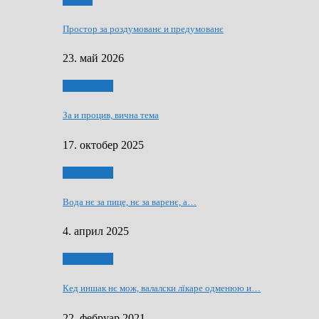
Мозаїк
Простор за роздумованє и предумованє
23. май 2026
Нашо места
За и процив, вична тема
17. октобер 2025
Нашо места
Вода нє за пице, нє за варeнє, a…
4. април 2025
Нашо места
Кед иншак нє мож, валалски лїкаре одменюю и…
22. фебруар 2021