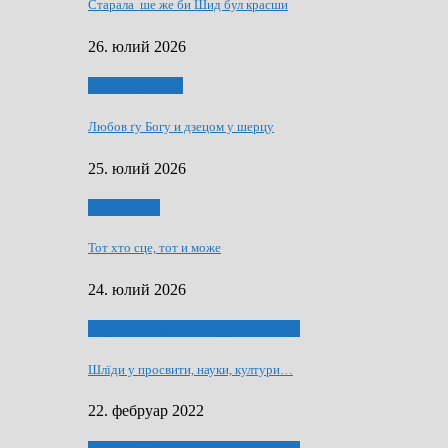
Старала ше же би Шид бул красши
26. юлий 2026
Духовни живот
Любов ґу Богу и дзецом у шерцу
25. юлий 2026
Руске слово
Тот хто сце, тот и може
24. юлий 2026
40 роки Оддзелєня за русинистику
Шлїди у просвити, науки, култури…
22. фебруар 2022