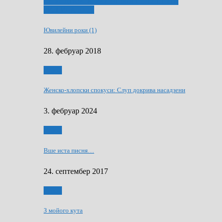
ҐУ 50. ДРАМСКОМУ МЕМОРИЯЛУ ПЕТРА
РИЗНИЧА ДЯДЇ
Ювилейни роки (1)
28. фебруар 2018
Гумор
Женско-хлопски спокуси: Слуп докрива насадзени
3. фебруар 2024
Гумор
Вше иста писня…
24. септембер 2017
Гумор
З мойого кута