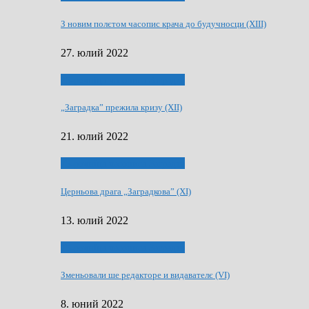
З новим полєтом часопис крача до будучносци (XIII)
27. юлий 2022
75-рочнїца часописа Заградка
„Заградка” прежила кризу (XII)
21. юлий 2022
75-рочнїца часописа Заградка
Церньова драга „Заградкова” (XI)
13. юлий 2022
75-рочнїца часописа Заградка
Зменьовали ше редакторе и видавателє (VI)
8. юний 2022