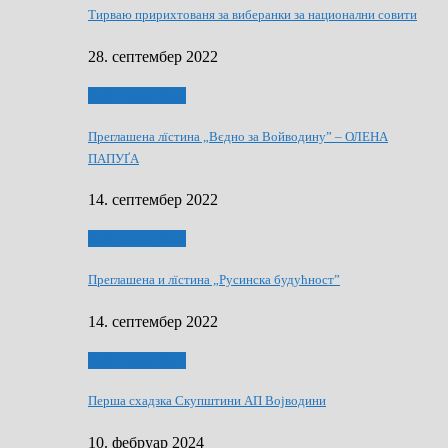
Тирваю пририхтованя за виберанки за национални совити
28. септембер 2022
Виберанки 2022
Преглашена лїстина „Вєдно за Войводину” – ОЛЕНА
ПАПУҐА
14. септембер 2022
Виберанки 2022
Преглашена и лїстина „Русинска будућност”
14. септембер 2022
Виберанки 2023
Перша схадзка Скупштини АП Војводини
10. фебруар 2024