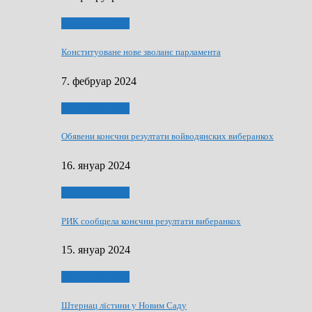
Виберанки 2023
Конституоване нове зволанє парламентa
7. фебруар 2024
Виберанки 2023
Обявени конєчни резултати войводянских виберанкох
16. януар 2024
Виберанки 2023
РИК сообщела конєчни резултати виберанкох
15. януар 2024
Виберанки 2024
Штернац лїстини у Новим Саду