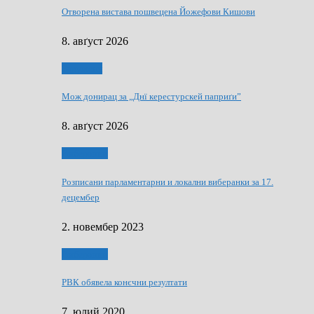
Отворена вистава пошвецена Йожефови Кишови
8. авґуст 2026
Здруженя
Мож донирац за „Днї керестурскей паприґи”
8. авґуст 2026
Виберанки
Розписани парламентарни и локални виберанки за 17.
децембер
2. новембер 2023
Виберанки
РВК обявела конєчни резултати
7. юлий 2020