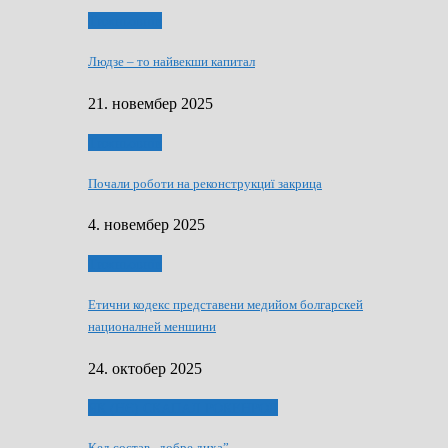
Тижньовнїк
Людзе – то найвекши капитал
21. новембер 2025
Тижньовнїк
Почали роботи на реконструкциї закрица
4. новембер 2025
Тижньовнїк
Етични кодекс представени медийом болгарскей
националней меншини
24. октобер 2025
ЯК (НЄ) СКАПАЛ РОКЕНРОЛ
Кед состав „добре диха”