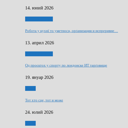
14. юний 2026
Руснаци и швет
Робота у кухнї то уметносц, орґанизация и нєпреривне…
13. април 2026
Руснаци и швет
Од проєктох у спорту по лондонске ИТ тарґовище
19. януар 2026
Спорт
Тот хто сце, тот и може
24. юлий 2026
Спорт