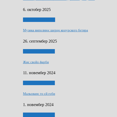
6. октобер 2025
НАШО МУЗИЧАРЕ
Музика виполнює шерцо коцурского бетяра
26. септембер 2025
НАШО УМЕТНЇКИ
Жиє свойо фарби
11. новембер 2024
НАШО УМЕТНЇКИ
Мальованє то єй гоби
1. новембер 2024
НАШО УМЕТНЇКИ