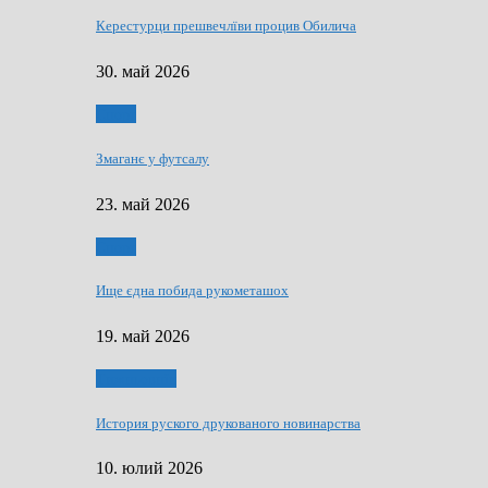
Керестурци прешвечлїви процив Обилича
30. май 2026
Спорт
Змаганє у футсалу
23. май 2026
Спорт
Ище єдна побида рукометашох
19. май 2026
Тижньовнїк
История руского друкованого новинарства
10. юлий 2026