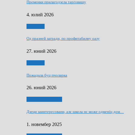
Пременки прилагодзела тарґовищу
4. юлий 2026
Економия
Од празней загради, по профитабилну оазу
27. юний 2026
Економия
Пожадала буц пчоларка
26. юний 2026
Култура и просвита
Дзеци заинтересовани, алє школа нє може одменїц дом…
1. новембер 2025