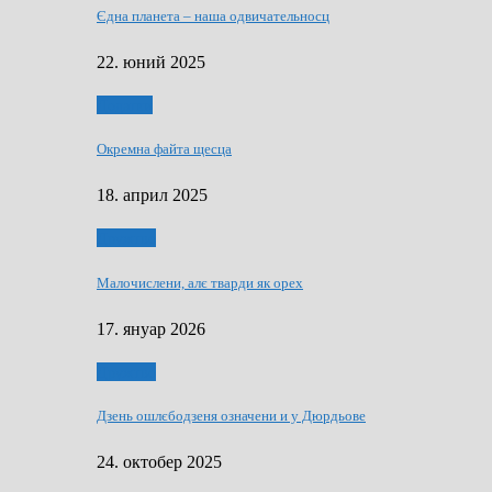
Єдна планета – наша одвичательносц
22. юний 2025
Додатки
Окремна файта щесца
18. април 2025
Дружтво
Малочислени, алє тварди як орех
17. януар 2026
Дружтво
Дзень ошлєбодзеня означени и у Дюрдьове
24. октобер 2025