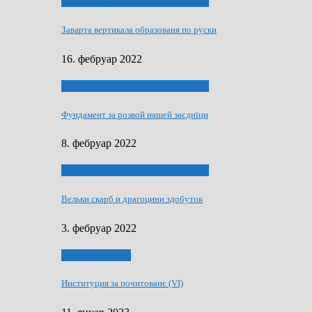
40 роки Оддзелєня за русинистику
Заварта вертикала образованя по руски
16. фебруар 2022
40 роки Оддзелєня за русинистику
Фундамент за розвой нашей заєднїци
8. фебруар 2022
40 роки Оддзелєня за русинистику
Вельки скарб и драгоцини здобуток
3. фебруар 2022
50 РОКИ МАКУ
Институция за почитованє (VI)