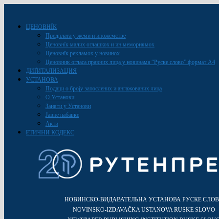
ЦЕНОВНЇК
Предплата у жеми и иножемстве
Ценовнїк малих оглашкох и ин мемориямох
Ценовнїк рекламох у новинох
Ценовник огласа правних лица у новинама “Руске слово” формат A4
ДИҐИТАЛИЗАЦИЯ
УСТАНОВА
Подаци о броју запослених и ангажованих лица
О Установи
Заняти у Установи
Јавне набавке
Акти
ЕТИЧНИ КОДЕКС
НОВИНСКО-ВИДАВАТЕЛЬНА УСТАНОВА РУСКЕ СЛО
NOVINSKO-IZDAVAČKA USTANOVA RUSKE SLOVO