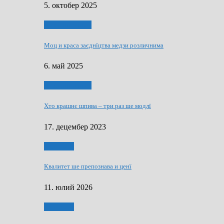
5. октобер 2025
Духовни живот
Моц и краса заєднїцтва медзи розличнима
6. май 2025
Духовни живот
Хто крашнє шпива – три раз ше модлї
17. децембер 2023
Економия
Квалитет ше препознава и ценї
11. юлий 2026
Економия