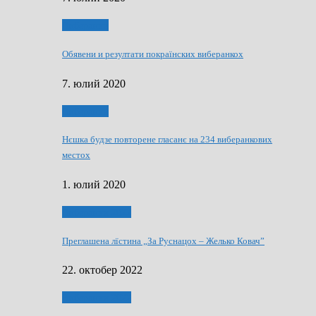
Виберанки
Обявени и резултати покраїнских виберанкох
7. юлий 2020
Виберанки
Нєшка будзе повторене гласанє на 234 виберанкових
местох
1. юлий 2020
Виберанки 2022
Преглашена лїстина „За Руснацох – Желько Ковач”
22. октобер 2022
Виберанки 2022