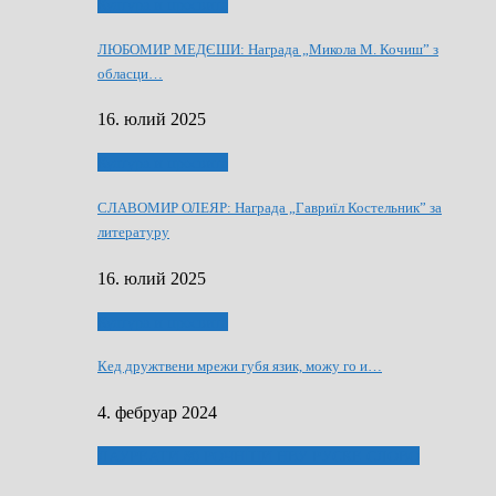
Култура и просвита
ЛЮБОМИР МЕДЄШИ: Награда „Микола М. Кочиш” з
обласци…
16. юлий 2025
Култура и просвита
СЛАВОМИР ОЛЕЯР: Награда „Гавриїл Костельник” за
литературу
16. юлий 2025
Култура и просвита
Кед дружтвени мрежи губя язик, можу го и…
4. фебруар 2024
ЛАУРЕАТИ 80 РОЧНЇЦИ НВУ РУСКЕ СЛОВО