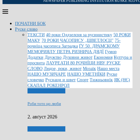
NEWSPAPER PUBLISHING INSTITUTION RUSKE SLOV
ПОЧАТНИ БОК
Руске слово
ТЕКСТИ
40 роки Оддзелєня за русинистику
50 РОКИ
МАКУ
70 РОКИ ЧАСОПИСУ „ШВЕТЛОСЦ”
75-
рочнїца часописа Заградка
ҐУ 50. ДРАМСКОМУ
МЕМОРИЯЛУ ПЕТРА РИЗНИЧА ДЯДЇ
Гумор
Додатки
Дружтво
Духовни живот
Економия
Култура и
просвита
ЛАУРЕАТИ 80 РОЧНЇЦИ НВУ РУСКЕ
СЛОВО
Людзе, роки, живот
Мозаїк
Нашо места
НАШО МУЗИЧАРЕ
НАШО УМЕТНЇКИ
Руске
словечко
Руснаци и швет
Спорт
Тижньовнїк
ЯК (НЄ)
СКАПАЛ РОКЕНРОЛ
Людзе, роки, живот
Роби тото цо люби
2. авґуст 2026
Людзе, роки, живот