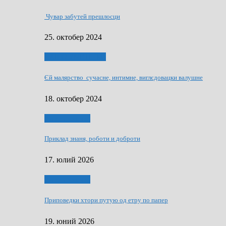
Чувар забутей прешлосци
25. октобер 2024
НАШО УМЕТНЇКИ
Єй малярство сучасне, интимне, виглєдовацки валушне
18. октобер 2024
Руске словечко
Приклад знаня, роботи и доброти
17. юлий 2026
Руске словечко
Приповедки хтори путую од етру по папер
19. юний 2026