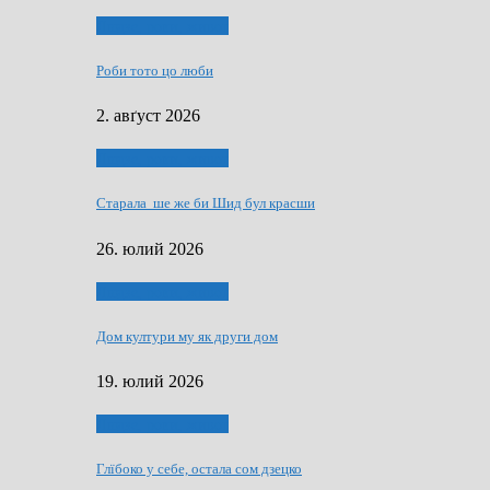
Людзе, роки, живот
Роби тото цо люби
2. авґуст 2026
Людзе, роки, живот
Старала ше же би Шид бул красши
26. юлий 2026
Людзе, роки, живот
Дом култури му як други дом
19. юлий 2026
Людзе, роки, живот
Глїбоко у себе, остала сом дзецко