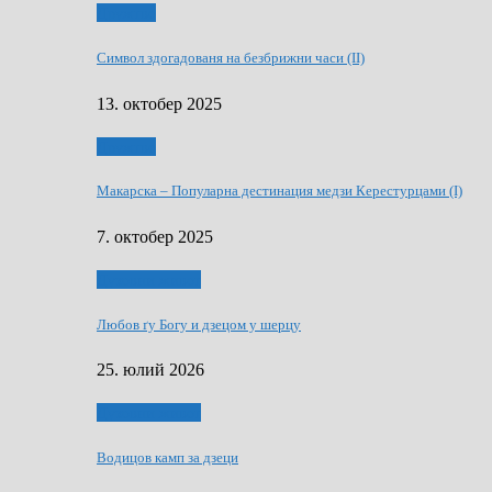
Дружтво
Символ здогадованя на безбрижни часи (II)
13. октобер 2025
Дружтво
Макарскa – Популарна дестинация медзи Керестурцами (I)
7. октобер 2025
Духовни живот
Любов ґу Богу и дзецом у шерцу
25. юлий 2026
Духовни живот
Водицов камп за дзеци