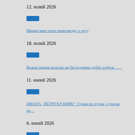
12. юлий 2026
Мозаїк
Шицки маю свою приповедку о лєту
18. юлий 2026
Мозаїк
Важни шицки колєчка же би годзинка добре робела……
11. юний 2026
Мозаїк
ШКОЛА „ПЕТРО КУЗМЯК”: Єдина по руски, сучасна
по…
6. юний 2026