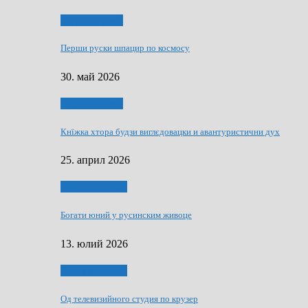
Руске словечко
Перши руски шпацир по космосу
30. май 2026
Руске словечко
Кнїжка хтора будзи виглєдовацки и авантуристични дух
25. април 2026
Руснаци и швет
Богати юний у русинским живоце
13. юлий 2026
Руснаци и швет
Од телевизийного студия по крузер