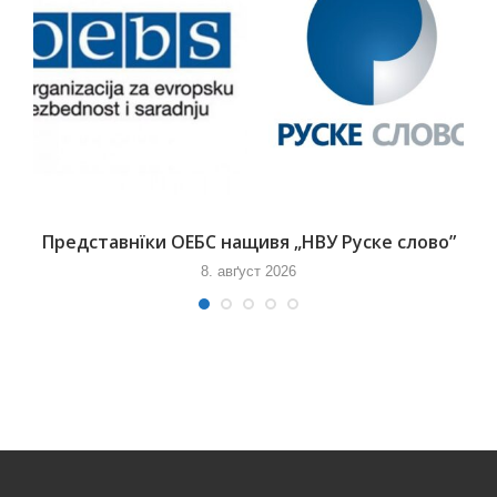
Представнїки ОЕБС нащивя „НВУ Руске слово”
8. авґуст 2026