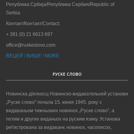
Република Србија/Република Сербия/Republic of
Serbia
Контакт/Контакт/Contact:
+ 381 (0) 21 6613 697
office@ruskeslovo.com
ВЕЦЕЙ / ВИШЕ / MORE
РУСКЕ СЛОВО
Новинска дїялносц Новинско-видавательней установи
„Руске слово” почала 15. юния 1945. року з
видаваньом тижньових новинох „Руске слово”, а
потим и других виданьох на руским язику. Установа
реґистрована за видаванє новинох, часописох,