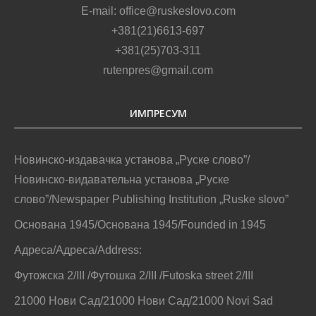
E-mail: office@ruskeslovo.com
+381(21)6613-697
+381(25)703-311
rutenpres@gmail.com
ИМПРЕСУМ
Новинско-издавачка установа „Руске слово”/
Новинско-видавательна установа „Руске
слово”/Newspaper Publishing Institution „Ruske slovo”
Основана 1945/Основана 1945/Founded in 1945
Адреса/Адреса/Address:
Футожска 2/III /Футошка 2/III /Futoska street 2/III
21000 Нови Сад/21000 Нови Сад/21000 Novi Sad