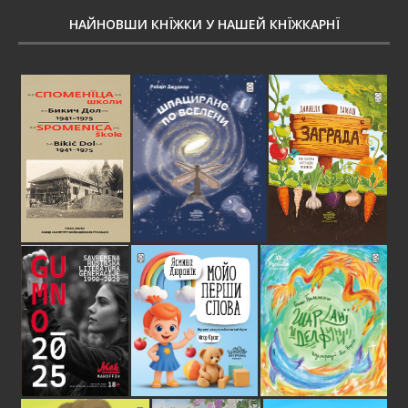
НАЙНОВШИ КНЇЖКИ У НАШЕЙ КНЇЖКАРНЇ