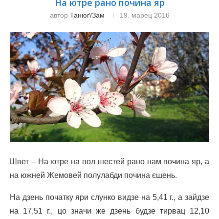
На ютре рано почина яр
автор
Танюґ/зам
19. марец 2016
Швет – На ютре на пол шестей рано нам почина яр, а
на южней Жемовей полулабди почина єшень.
На дзень початку яри слунко видзе на 5,41 г., а зайдзе
на 17,51 г., цо значи же дзень будзе тирвац 12,10