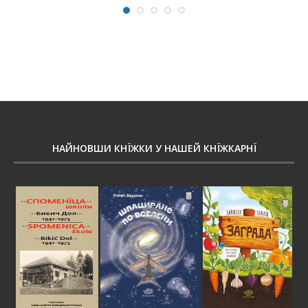
НАЙНОВШИ КНЇЖКИ У НАШЕЙ КНЇЖКАРНЇ