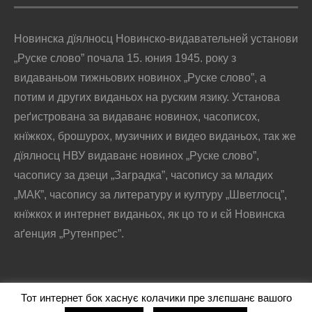
Новинска дїялносц Новинско-видавательней установи
„Руске слово” почала 15. юния 1945. року з
видаваньом тижньових новинох „Руске слово”, а
потим и других виданьох на руским язику. Установа
реґистрована за видаванє новинох, часописох,
кнїжкох, брошурох, музичних и видео виданьох, так же
дїялносц НВУ видаванє новинох „Руске слово”,
часопису за дзеци „Заградка”, часопису за младих
„МАК”, часопису за литературу и културу „Шветлосц”,
кнїжкох и интернет виданьох, як цо то и єй Новинска
аґенция „Рутенпрес”.
Тот интернет бок хаснує колачики пре злєпшанє вашого
@2016 - РУСКЕ СЛОВО