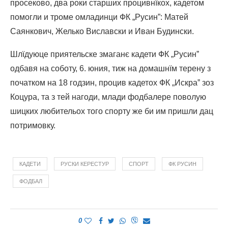
просеково, два роки старших процивнїкох, кадетом
помогли и троме омладинци ФК „Русин”: Матей
Саянкович, Желько Виславски и Иван Будински.
Шлїдуюце приятельске змаганє кадети ФК „Русинˮ
одбавя на соботу, 6. юния, тиж на домашнїм терену з
початком на 18 годзин, процив кадетох ФК „Искраˮ зоз
Коцура, та з тей нагоди, млади фодбалере поволую
шицких любительох того спорту же би им пришли дац
потримовку.
КАДЕТИ
РУСКИ КЕРЕСТУР
СПОРТ
ФК РУСИН
ФОДБАЛ
0