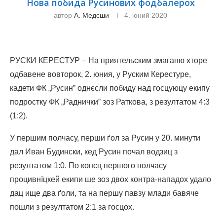
Нова побида Русинових фодбалерох
автор
А. Медєши
4. юний 2020
РУСКИ КЕРЕСТУР – На приятельским змаганю хторе
одбавене вовторок, 2. юния, у Руским Керестуре,
кадети ФК „Русинˮ однєсли побиду над госцуюцу екипу
подростку ФК „Радничкиˮ зоз Раткова, з резултатом 4:3
(1:2).
У першим полчасу, перши ґол за Русин у 20. минути
дал Иван Будински, кед Русин почал водзиц з
резултатом 1:0. По конєц першого полчасу
процивнїцкей екипи ше зоз двох контра-нападох удало
дац ище два ґоли, та на першу павзу млади бавяче
пошли з резултатом 2:1 за госцох.