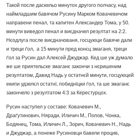
Такой после даскельо минутох другого полчасу, над
наймладшим бавячом Русину Марком Ковачевичом
направени пенал, та капитен Александер Тома, у 50.
минути виведол пенал и виєдначел резултат на 2:2.
Нєодлуга после виєдначованя, госцуюци бавяче дали
и треци ґол, а 15 минути пред конєц змаганя, треци
ґол за Русин дал Алексей Джуджар. Кед ше уж думало
же ше приятельске змаганє закончи з нєришеним
резултатом, Давид Надь у остатнєй минути, госцуюцей
екипи удзелєл остатнї, побиднїцки ґол, та ше змаганє
закончело з резултатом 4:3 за Керестурцох.
Русин наступел у составе: Ковачевич М.,
Драґутинович, Няради, Иличич М., Попов, Чонка,
Бодянец, Тома, Иличич Л., Зорич, Ковачевич Н., Надь
и Джуджар, а понеже Русиновци бавели процив,