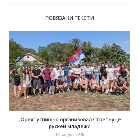
ПОВЯЗАНИ ТЕКСТИ
„Орех” успишно орґанизовал Стретнуце
рускей младежи
10. авґуст 2026