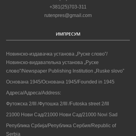
+381(25)703-311
rutenpres@gmail.com
ИМПРЕСУМ
Новинско-издавачка установа „Руске слово”/
Новинско-видавательна установа „Руске
слово”/Newspaper Publishing Institution „Ruske slovo”
Основана 1945/Основана 1945/Founded in 1945
Адреса/Адреса/Address:
Футожска 2/III /Футошка 2/III /Futoska street 2/III
21000 Нови Сад/21000 Нови Сад/21000 Novi Sad
Република Србија/Република Сербия/Republic of
Serbia