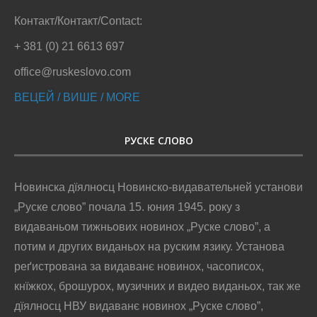
Контакт/Контакт/Contact:
+ 381 (0) 21 6613 697
office@ruskeslovo.com
ВЕЦЕЙ / ВИШЕ / MORE
РУСКЕ СЛОВО
Новинска дїялносц Новинско-видавательней установи
„Руске слово” почала 15. юния 1945. року з
видаваньом тижньових новинох „Руске слово”, а
потим и других виданьох на руским язику. Установа
реґистрована за видаванє новинох, часописох,
кнїжкох, брошурох, музичних и видео виданьох, так же
дїялносц НВУ видаванє новинох „Руске слово”,