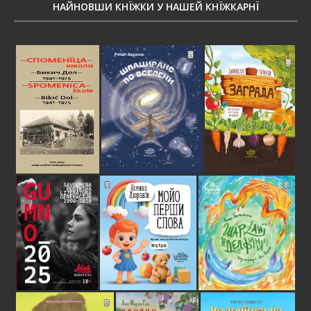
НАЙНОВШИ КНЇЖКИ У НАШЕЙ КНЇЖКАРНЇ