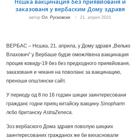
Нєшка вакцинация без приявйованя и
заказованя у вербаским Дому здравя
автор
Ол. Русковски
21. април 2021
ВЕРБАС – Нєшка, 21. априла, у Дому здравя „Велько
Влахович” у Вербаше будзе оможлївена вакцинация
процив ковиду-19 без без предходного приявйованя,
заказованя и чеканя на поволанє за вакцинацию,
преноши општински сайт.
У периоду од 8 по 16 годзин шицки заинтересовани
гражданє годни прияц китайску вакцину
Sinopharm
лєбо британску
AstraZeneca.
Зоз вербаского Дома здравя поволую шицких
заинтересованих гражданох же би вихасновали