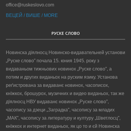
office@ruskeslovo.com
ВЕЦЕЙ / ВИШЕ / MORE
РУСКЕ СЛОВО
Новинска дїялносц Новинско-видавательней установи
„Руске слово” почала 15. юния 1945. року з
видаваньом тижньових новинох „Руске слово”, а
потим и других виданьох на руским язику. Установа
реґистрована за видаванє новинох, часописох,
кнїжкох, брошурох, музичних и видео виданьох, так же
дїялносц НВУ видаванє новинох „Руске слово”,
часопису за дзеци „Заградка”, часопису за младих
„МАК”, часопису за литературу и културу „Шветлосц”,
кнїжкох и интернет виданьох, як цо то и єй Новинска