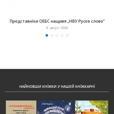
Представнїки ОЕБС нащивя „НВУ Руске слово”
8. авґуст 2026
НАЙНОВШИ КНЇЖКИ У НАШЕЙ КНЇЖКАРНЇ