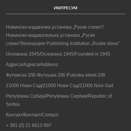
ИМПРЕСУМ
Новинско-издавачка установа „Руске слово”/
Новинско-видавательна установа „Руске
слово”/Newspaper Publishing Institution „Ruske slovo”
Основана 1945/Основана 1945/Founded in 1945
Адреса/Адреса/Address:
Футожска 2/III /Футошка 2/III /Futoska street 2/III
21000 Нови Сад/21000 Нови Сад/21000 Novi Sad
Република Србија/Република Сербия/Republic of
Serbia
Контакт/Контакт/Contact:
+ 381 (0) 21 6613 697