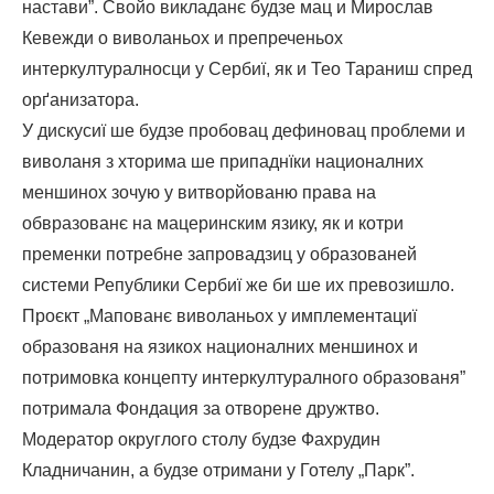
настави”. Свойо викладанє будзе мац и Мирослав
Кевежди о виволаньох и препреченьох
интеркултуралносци у Сербиї, як и Тео Тараниш спред
орґанизатора.
У дискусиї ше будзе пробовац дефиновац проблеми и
виволаня з хторима ше припаднїки националних
меншинох зочую у витворйованю права на
обвразованє на мацеринским язику, як и котри
пременки потребне запровадзиц у образованей
системи Републики Сербиї же би ше их превозишло.
Проєкт „Мапованє виволаньох у имплементациї
образованя на язикох националних меншинох и
потримовка концепту интеркултуралного образованя”
потримала Фондация за отворене дружтво.
Модератор округлого столу будзе Фахрудин
Кладничанин, а будзе отримани у Готелу „Парк”.