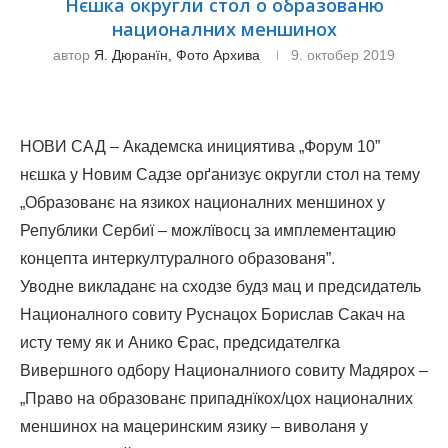
Нєшка округли стол о образованю
националних меншинох
автор
Я. Дюранїн, Фото Архива
9. октобер 2019
НОВИ САД – Академска инициятива „Форум 10”
нєшка у Новим Садзе орґанизує округли стол на тему
„Образованє на язикох националних меншинох у
Републики Сербиї – можлївосц за имплементацию
концепта интеркултуралного образованя”.
Уводне викладанє на сходзе будз мац и предсидатель
Националного совиту Руснацох Борислав Сакач на
исту тему як и Анико Єрас, предсидателгка
Вивершного одбору Националниого совиту Мадярох –
„Право на образованє припаднїкох/цох националних
меншинох на мацеринским язику – виволаня у