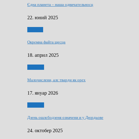
Єдна планета – наша одвичательносц
22. юний 2025
Додатки
Окремна файта щесца
18. април 2025
Дружтво
Малочислени, алє тварди як орех
17. януар 2026
Дружтво
Дзень ошлєбодзеня означени и у Дюрдьове
24. октобер 2025