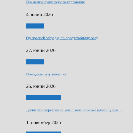
Пременки прилагодзела тарґовищу
4. юлий 2026
Економия
Од празней загради, по профитабилну оазу
27. юний 2026
Економия
Пожадала буц пчоларка
26. юний 2026
Култура и просвита
Дзеци заинтересовани, алє школа нє може одменїц дом…
1. новембер 2025