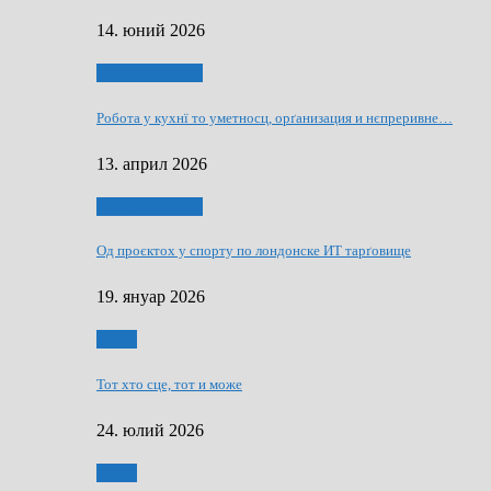
14. юний 2026
Руснаци и швет
Робота у кухнї то уметносц, орґанизация и нєпреривне…
13. април 2026
Руснаци и швет
Од проєктох у спорту по лондонске ИТ тарґовище
19. януар 2026
Спорт
Тот хто сце, тот и може
24. юлий 2026
Спорт