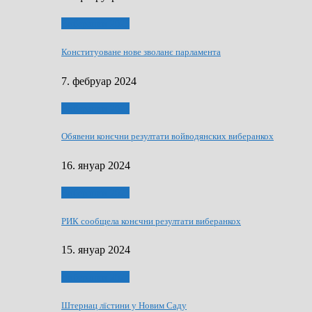
Виберанки 2023
Конституоване нове зволанє парламентa
7. фебруар 2024
Виберанки 2023
Обявени конєчни резултати войводянских виберанкох
16. януар 2024
Виберанки 2023
РИК сообщела конєчни резултати виберанкох
15. януар 2024
Виберанки 2024
Штернац лїстини у Новим Саду