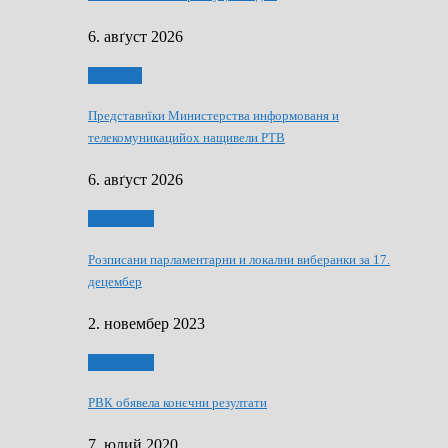
6. авґуст 2026
Дружтво
Представнїки Министерства информованя и
телекомуникацийох нащивели РТВ
6. авґуст 2026
Виберанки
Розписани парламентарни и локални виберанки за 17.
децембер
2. новембер 2023
Виберанки
РВК обявела конєчни резултати
7. юлий 2020