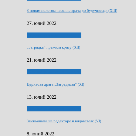
З новим полєтом часопис крача до будучносци (XIII)
27. юлий 2022
75-рочнїца часописа Заградка
„Заградка” прежила кризу (XII)
21. юлий 2022
75-рочнїца часописа Заградка
Церньова драга „Заградкова” (XI)
13. юлий 2022
75-рочнїца часописа Заградка
Зменьовали ше редакторе и видавателє (VI)
8. юний 2022