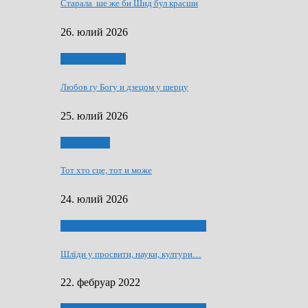
Старала ше же би Шид бул красши
26. юлий 2026
Духовни живот
Любов ґу Богу и дзецом у шерцу
25. юлий 2026
Руске слово
Тот хто сце, тот и може
24. юлий 2026
40 роки Оддзелєня за русинистику
Шлїди у просвити, науки, култури…
22. фебруар 2022