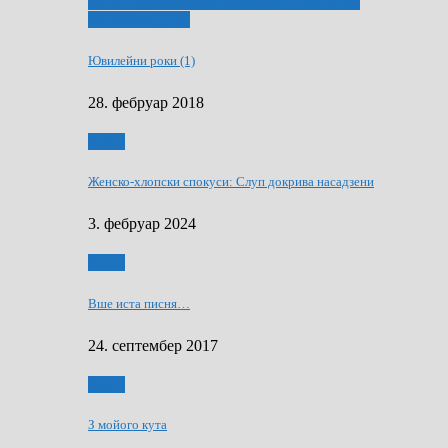
ҐУ 50. ДРАМСКОМУ МЕМОРИЯЛУ ПЕТРА
РИЗНИЧА ДЯДЇ
Ювилейни роки (1)
28. фебруар 2018
Гумор
Женско-хлопски спокуси: Слуп докрива насадзени
3. фебруар 2024
Гумор
Вше иста писня…
24. септембер 2017
Гумор
З мойого кута