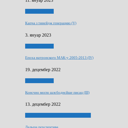
11. януар 2023
50 РОКИ МАКУ
Капча з тинейдж ґенерацию (V)
3. януар 2023
50 РОКИ МАКУ
Епоха натронского МАК-у 2005-2013 (IV)
19. децембер 2022
50 РОКИ МАКУ
Конєчно могло шлєбоднєйше писац (III)
13. децембер 2022
70 РОКИ ЧАСОПИСУ „ШВЕТЛОСЦ”
Дальша перспектива