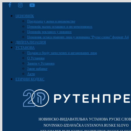
ЦЕНОВНЇК
Предплата у жеми и иножемстве
Ценовнїк малих оглашкох и ин мемориямох
Ценовнїк рекламох у новинох
Ценовник огласа правних лица у новинама “Руске слово” формат A4
ДИҐИТАЛИЗАЦИЯ
УСТАНОВА
Подаци о броју запослених и ангажованих лица
О Установи
Заняти у Установи
Јавне набавке
Акти
ЕТИЧНИ КОДЕКС
НОВИНСКО-ВИДАВАТЕЛЬНА УСТАНОВА РУСКЕ СЛО
NOVINSKO-IZDAVAČKA USTANOVA RUSKE SLOVO