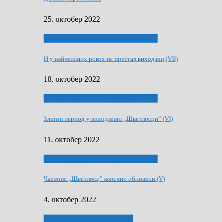
25. октобер 2022
70 РОКИ ЧАСОПИСУ „ШВЕТЛОСЦ”
И у найчежших рокох нє престал виходзиц (VII)
18. октобер 2022
70 РОКИ ЧАСОПИСУ „ШВЕТЛОСЦ”
Златни период у виходзеню „Шветлосци” (VI)
11. октобер 2022
70 РОКИ ЧАСОПИСУ „ШВЕТЛОСЦ”
Часопис „Шветлосц” конєчно обновени (V)
4. октобер 2022
75-рочнїца часописа Заградка