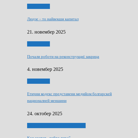
Тижньовнїк
Людзе – то найвекши капитал
21. новембер 2025
Тижньовнїк
Почали роботи на реконструкциї закрица
4. новембер 2025
Тижньовнїк
Етични кодекс представени медийом болгарскей
националней меншини
24. октобер 2025
ЯК (НЄ) СКАПАЛ РОКЕНРОЛ
Кед состав „добре диха”