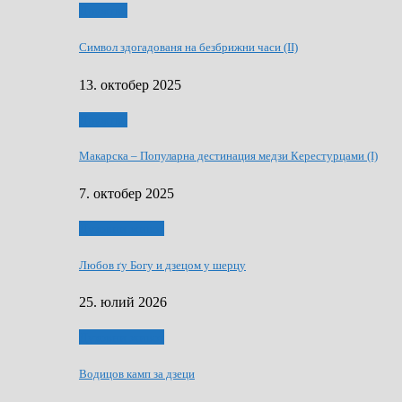
Дружтво
Символ здогадованя на безбрижни часи (II)
13. октобер 2025
Дружтво
Макарскa – Популарна дестинация медзи Керестурцами (I)
7. октобер 2025
Духовни живот
Любов ґу Богу и дзецом у шерцу
25. юлий 2026
Духовни живот
Водицов камп за дзеци