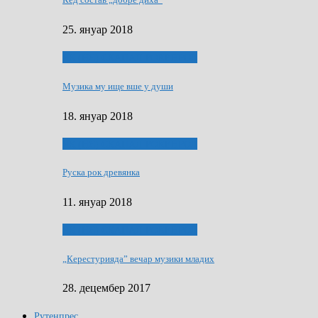
25. януар 2018
ЯК (НЄ) СКАПАЛ РОКЕНРОЛ
Музика му ище вше у души
18. януар 2018
ЯК (НЄ) СКАПАЛ РОКЕНРОЛ
Руска рок древянка
11. януар 2018
ЯК (НЄ) СКАПАЛ РОКЕНРОЛ
„Керестурияда” вечар музики младих
28. децембер 2017
Рутенпрес