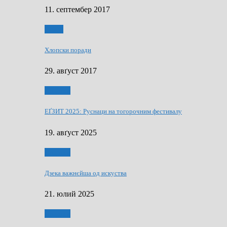
11. септембер 2017
Гумор
Хлопски поради
29. авґуст 2017
Додатки
ЕҐЗИТ 2025: Руснаци на тогорочним фестивалу
19. авґуст 2025
Додатки
Дзека важнєйша од искуства
21. юлий 2025
Додатки