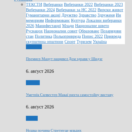
ТЕКСТИ
Виберанки
Виберанки 2022
Виберанки 2023
Виберанки 2024
Виберанки за НС 2022
Вирски живот
Гуманитарни акциї
Дружтво
Здравство
Здруженя
Ин
мемориям
Информованє
Култура
Локални виберанки
2026
Манифестациї
Млади
Националне швето
Руснацох
Национални совит
Образованє
Позарядови
стан
Политика
Польопривреда
Попис 2022
Привреда
скупштина општини
Спорт
Туризем
Україна
Дружтво
Премиєр Мацут нащивел Дом здравя у Шидзе
6. авґуст 2026
Култура
Уметнїк Силвестер Макаї рихта самостойну виставу
6. авґуст 2026
Млади
Нєшка почина Стретнуце младих