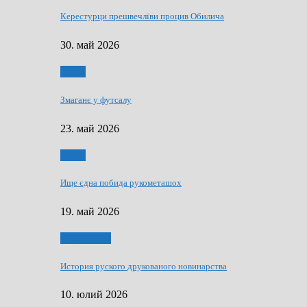
Керестурци прешвечлїви процив Обилича
30. май 2026
Спорт
Змаганє у футсалу
23. май 2026
Спорт
Ище єдна побида рукометашох
19. май 2026
Тижньовнїк
История руского друкованого новинарства
10. юлий 2026