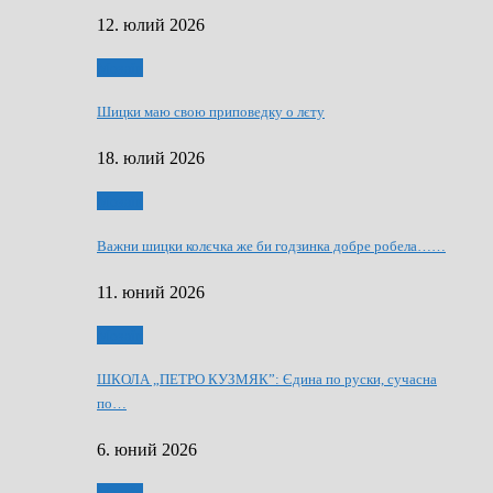
12. юлий 2026
Мозаїк
Шицки маю свою приповедку о лєту
18. юлий 2026
Мозаїк
Важни шицки колєчка же би годзинка добре робела……
11. юний 2026
Мозаїк
ШКОЛА „ПЕТРО КУЗМЯК”: Єдина по руски, сучасна
по…
6. юний 2026