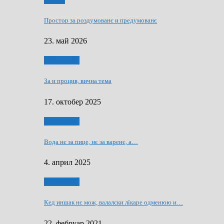
Мозаїк
Простор за роздумованє и предумованє
23. май 2026
Нашо места
За и процив, вична тема
17. октобер 2025
Нашо места
Вода нє за пице, нє за варeнє, a…
4. април 2025
Нашо места
Кед иншак нє мож, валалски лїкаре одменюю и…
22. фебруар 2021