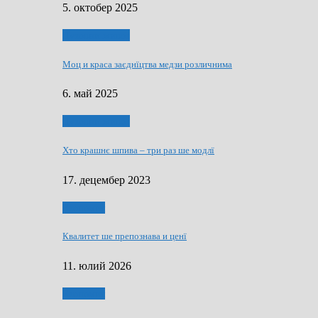
5. октобер 2025
Духовни живот
Моц и краса заєднїцтва медзи розличнима
6. май 2025
Духовни живот
Хто крашнє шпива – три раз ше модлї
17. децембер 2023
Економия
Квалитет ше препознава и ценї
11. юлий 2026
Економия