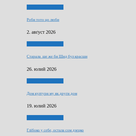
Людзе, роки, живот
Роби тото цо люби
2. авґуст 2026
Людзе, роки, живот
Старала ше же би Шид бул красши
26. юлий 2026
Людзе, роки, живот
Дом култури му як други дом
19. юлий 2026
Людзе, роки, живот
Глїбоко у себе, остала сом дзецко