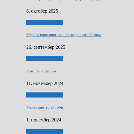
6. октобер 2025
НАШО МУЗИЧАРЕ
Музика виполнює шерцо коцурского бетяра
26. септембер 2025
НАШО УМЕТНЇКИ
Жиє свойо фарби
11. новембер 2024
НАШО УМЕТНЇКИ
Мальованє то єй гоби
1. новембер 2024
НАШО УМЕТНЇКИ