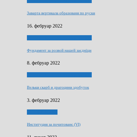
40 роки Оддзелєня за русинистику
Заварта вертикала образованя по руски
16. фебруар 2022
40 роки Оддзелєня за русинистику
Фундамент за розвой нашей заєднїци
8. фебруар 2022
40 роки Оддзелєня за русинистику
Вельки скарб и драгоцини здобуток
3. фебруар 2022
50 РОКИ МАКУ
Институция за почитованє (VI)