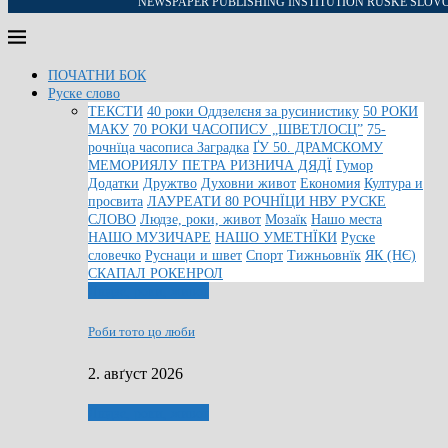
NEWSPAPER PUBLISHING INSTITUTION RUSKE SLOV
ПОЧАТНИ БОК
Руске слово
ТЕКСТИ
40 роки Оддзелєня за русинистику
50 РОКИ
МАКУ
70 РОКИ ЧАСОПИСУ „ШВЕТЛОСЦ”
75-
рочнїца часописа Заградка
ҐУ 50. ДРАМСКОМУ
МЕМОРИЯЛУ ПЕТРА РИЗНИЧА ДЯДЇ
Гумор
Додатки
Дружтво
Духовни живот
Економия
Култура и
просвита
ЛАУРЕАТИ 80 РОЧНЇЦИ НВУ РУСКЕ
СЛОВО
Людзе, роки, живот
Мозаїк
Нашо места
НАШО МУЗИЧАРЕ
НАШО УМЕТНЇКИ
Руске
словечко
Руснаци и швет
Спорт
Тижньовнїк
ЯК (НЄ)
СКАПАЛ РОКЕНРОЛ
Людзе, роки, живот
Роби тото цо люби
2. авґуст 2026
Людзе, роки, живот