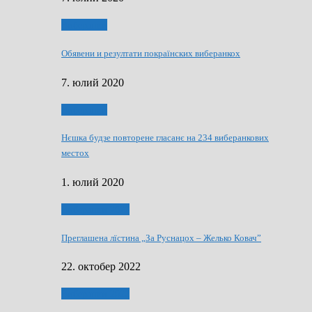
Виберанки
Обявени и резултати покраїнских виберанкох
7. юлий 2020
Виберанки
Нєшка будзе повторене гласанє на 234 виберанкових
местох
1. юлий 2020
Виберанки 2022
Преглашена лїстина „За Руснацох – Желько Ковач”
22. октобер 2022
Виберанки 2022