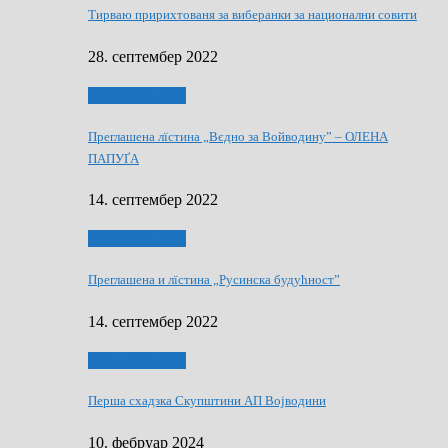
Тирваю пририхтованя за виберанки за национални совити
28. септембер 2022
Виберанки 2022
Преглашена лїстина „Вєдно за Войводину” – ОЛЕНА
ПАПУҐА
14. септембер 2022
Виберанки 2022
Преглашена и лїстина „Русинска будућност”
14. септембер 2022
Виберанки 2023
Перша схадзка Скупштини АП Војводини
10. фебруар 2024