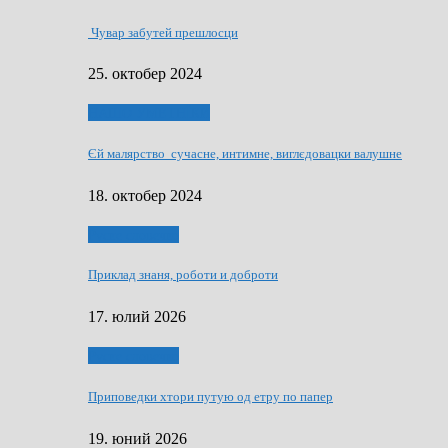
Чувар забутей прешлосци
25. октобер 2024
НАШО УМЕТНЇКИ
Єй малярство сучасне, интимне, виглєдовацки валушне
18. октобер 2024
Руске словечко
Приклад знаня, роботи и доброти
17. юлий 2026
Руске словечко
Приповедки хтори путую од етру по папер
19. юний 2026