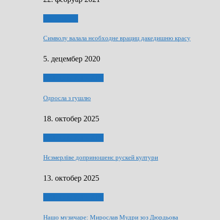
Нашо места
Символу валала нєобходне врациц дакедишню красу
5. децембер 2020
НАШО МУЗИЧАРЕ
Одросла з гушлю
18. октобер 2025
НАШО МУЗИЧАРЕ
Нєзмерлїве доприношенє рускей култури
13. октобер 2025
НАШО МУЗИЧАРЕ
Нашо музичаре: Мирослав Мудри зоз Дюрдьова