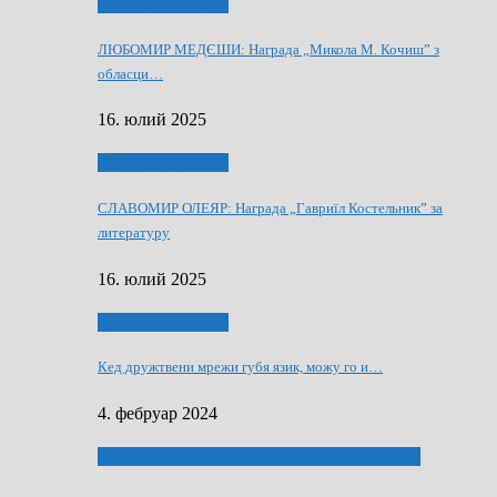
Култура и просвита
ЛЮБОМИР МЕДЄШИ: Награда „Микола М. Кочиш” з
обласци…
16. юлий 2025
Култура и просвита
СЛАВОМИР ОЛЕЯР: Награда „Гавриїл Костельник” за
литературу
16. юлий 2025
Култура и просвита
Кед дружтвени мрежи губя язик, можу го и…
4. фебруар 2024
ЛАУРЕАТИ 80 РОЧНЇЦИ НВУ РУСКЕ СЛОВО