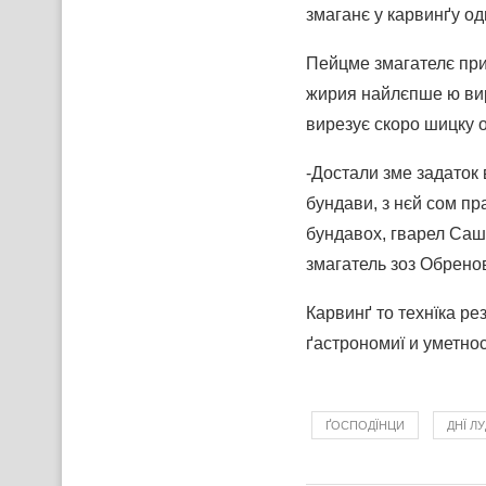
змаганє у карвинґу од
Пейцме змагателє при
жирия найлєпше ю вир
вирезує скоро шицку 
-Достали зме задаток 
бундави, з нєй сом пр
бундавох, гварел Саш
змагатель зоз Обрено
Карвинґ то технїка ре
ґастрономиї и уметнос
ҐОСПОДЇНЦИ
ДНЇ ЛУ