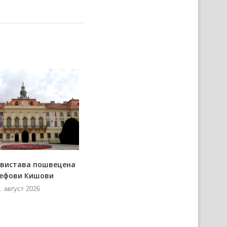
 вистава пошвецена
Мож донирац за „Днї
ефови Кишови
керестурскей паприґи”
. авґуст 2026
8. авґуст 2026