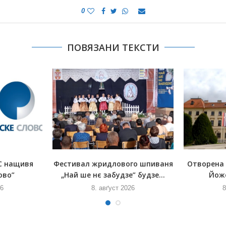
0
ПОВЯЗАНИ ТЕКСТИ
С нащивя
Фестивал жридлового шпиваня
Отворена
ово”
„Най ше нє забудзе” будзе...
Йож
26
8. авґуст 2026
8