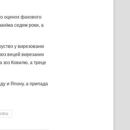
По оценох фахового
анїма седем роки, а
скуство у вирезованю
 зоз вецей вирезаних
 зоз Ковилю, а треце
ду и Япону, а припада
АЛЕШ