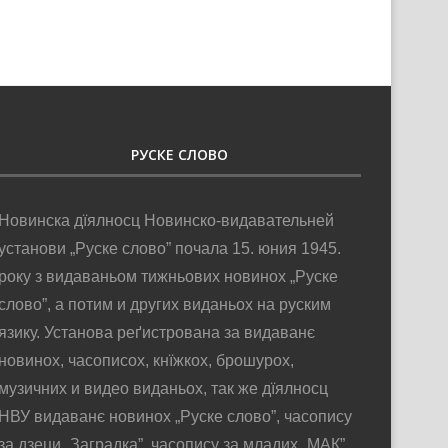
РУСКЕ СЛОВО
Новинска дїялносц Новинско-видавательней
установи „Руске слово” почала 15. юния 1945.
року з видаваньом тижньових новинох „Руске
слово”, а потим и других виданьох на руским
язику. Установа реґистрована за видаванє
новинох, часописох, кнїжкох, брошурох,
музичних и видео виданьох, так же дїялносц
НВУ видаванє новинох „Руске слово”, часопису
за дзеци „Заградка”, часопису за младих „МАК”,