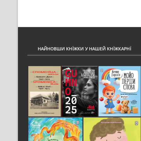
НАЙНОВШИ КНЇЖКИ У НАШЕЙ КНЇЖКАРНЇ