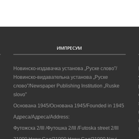
ИМПРЕСУМ
Новинско-издавачка установа „Руске слово”/
Новинско-видавательна установа „Руске
слово”/Newspaper Publishing Institution „Ruske
slovo”
Основана 1945/Основана 1945/Founded in 1945
Адреса/Адреса/Address:
Футожска 2/III /Футошка 2/III /Futoska street 2/III