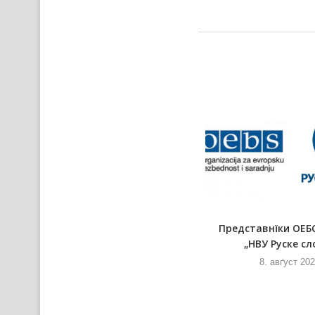
Збор гражданох Шиду придал
Представнїки ОЕБ
петицию процив вибудови
„НВУ Руске сл
явней...
8. авґуст 20
8. авґуст 2026