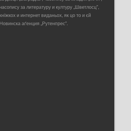
часопису за литературу и културу „Шветлосц”,
кнїжкох и интернет виданьох, як цо то и єй
Новинска аґенция „Рутенпрес”.