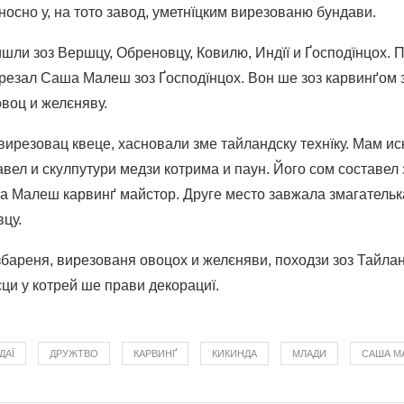
носно у, на тото завод, уметнїцким вирезованю бундави.
шли зоз Вершцу, Обреновцу, Ковилю, Индїї и Ґосподїнцох. 
езал Саша Малеш зоз Ґосподїнцох. Вон ше зоз карвинґом з
овоц и желєняву.
вирезовац квеце, хасновали зме тайландску технїку. Мам и
авел и скулпутури медзи котрима и паун. Його сом составел
а Малеш карвинґ майстор. Друге место завжала змагателька
вцу.
збареня, вирезованя овоцох и желєняви, походзи зоз Тайлан
ци у котрей ше прави декорациї.
ДАЇ
ДРУЖТВО
КАРВИНҐ
КИКИНДА
МЛАДИ
САША М