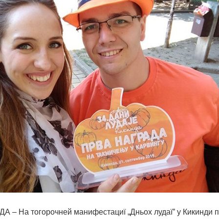
– На тогорочней манифестациї „Дньох лудаї” у Кикинди 