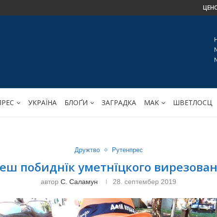
ЦЕН
ПРЕС
УКРАЇНА
БЛОҐИ
ЗАГРАДКА
МАK
ШВЕТЛОСЦ
Дружтво
Рутенпрес
еш побиднїк уметнїцкого вирезован
автор
С. Саламун
28. септембер 2019