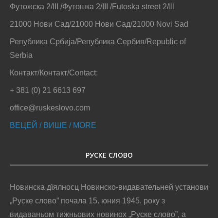
Футожска 2/III /Футошка 2/III /Futoska street 2/III
21000 Нови Сад/21000 Нови Сад/21000 Novi Sad
Република Србија/Република Сербия/Republic of
Serbia
Контакт/Контакт/Contact:
+ 381 (0) 21 6613 697
office@ruskeslovo.com
ВЕЦЕЙ / ВИШЕ / MORE
РУСКЕ СЛОВО
Новинска дїялносц Новинско-видавательней установи
„Руске слово” почала 15. юния 1945. року з
видаваньом тижньових новинох „Руске слово”, а