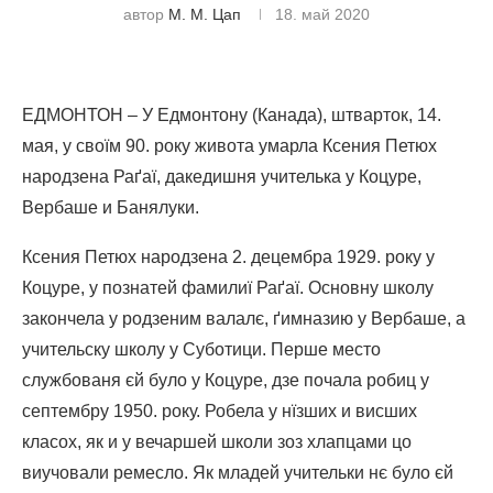
автор
М. М. Цап
18. май 2020
ЕДМОНТОН – У Едмонтону (Канада), штварток, 14.
мая, у своїм 90. року живота умарла Ксения Петюх
народзена Раґаї, дакедишня учителька у Коцуре,
Вербаше и Банялуки.
Ксения Петюх народзена 2. децембра 1929. року у
Коцуре, у познатей фамилиї Раґаї. Основну школу
закончела у родзеним валалє, ґимназию у Вербаше, а
учительску школу у Суботици. Перше место
службованя єй було у Коцуре, дзе почала робиц у
септембру 1950. року. Робела у нїзших и висших
класох, як и у вечаршей школи зоз хлапцами цо
виучовали ремесло. Як младей учительки нє було єй