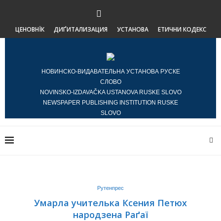
ЦЕНОВНЇК
ДИҐИТАЛИЗАЦИЯ
УСТАНОВА
ЕТИЧНИ КОДЕКС
НОВИНСКО-ВИДАВАТЕЛЬНА УСТАНОВА РУСКЕ
СЛОВО
NOVINSKO-IZDAVAČKA USTANOVA RUSKE SLOVO
NEWSPAPER PUBLISHING INSTITUTION RUSKE
SLOVO
Рутенпрес
Умарла учителька Ксения Петюх
народзена Раґаї