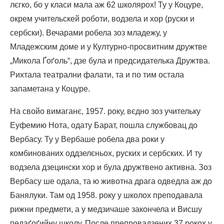
лєгко, бо у класи мала аж 62 школярох! Ту у Коцуре,
окрем учительскей роботи, водзела и хор (руски и
сербски). Вечарами робела зоз младежу, у
Младежским доме и у Културно-просвитним дружтве
„Микола Ґоґоль“, дзе була и предсидателька Дружтва.
Рихтала театрални фалати, та и по тим остала
запаметана у Коцуре.
На свойо вимаганє, 1957. року, вєдно зоз учительку
Еуфемию Нота, одату Барат, пошла службовац до
Вербасу. Ту у Вербаше робела два роки у
комбинованих оддзелєньох, руских и сербских. И ту
водзела дзецински хор и була дружтвено активна. Зоз
Вербасу ше одала, та ю животна драга одведла аж до
Банялуки. Там од 1958. року у школох преподавала
рижни предмети, а у медзичаше закончела и Висшу
педаґоґийну школу. После препровадзених 37 рокох у