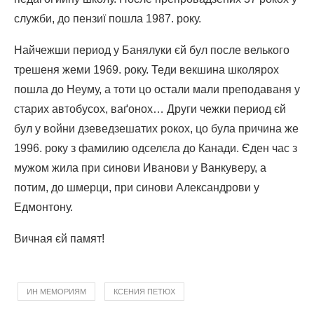
служби, до пензиї пошла 1987. року.
Найчежши период у Банялуки єй бул после велького
трешеня жеми 1969. року. Теди векшина школярох
пошла до Неуму, а тоти цо остали мали преподаваня у
старих автобусох, ваґонох… Други чежки период єй
бул у войни дзеведзешатих рокох, цо була причина же
1996. року з фамилию одселєла до Канади. Єден час з
мужом жила при синови Иванови у Ванкуверу, а
потим, до шмерци, при синови Александрови у
Едмонтону.
Вичная єй памят!
ИН МЕМОРИЯМ
КСЕНИЯ ПЕТЮХ