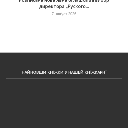
директора „Руского...
7. авґуст 2026
НАЙНОВШИ КНЇЖКИ У НАШЕЙ КНЇЖКАРНЇ