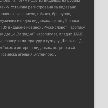
слово”, а потим и других виданьох на руским
язику. Установа реґистрована за видаванє
новинох, часописох, кнїжкох, брошурох,
музичних и видео виданьох, так же дїялносц
НВУ видаванє новинох „Руске слово”, часопису
за дзеци „Заградка”, часопису за младих „МАК”,
часопису за литературу и културу „Шветлосц”,
кнїжкох и интернет виданьох, як цо то и єй
Новинска аґенция „Рутенпрес”.