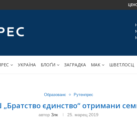
ЦЕН
ПРЕС
УКРАЇНА
БЛОҐИ
ЗАГРАДКА
МАK
ШВЕТЛОСЦ
Образованє
Рутенпрес
 „Братство єдинство“ отримани се
автор
Злк
25. марец 2019