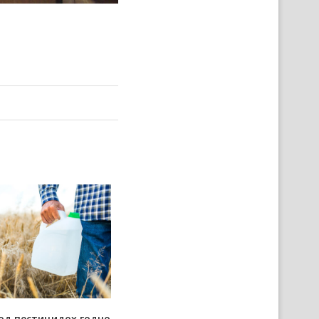
од пестицидох годно
Позарядова схадзка Штабу за