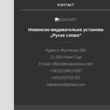
КОНТАКТ
Новинско-видавательна установа
„Руске слово”
Адреса: Футожска 2/III,
21 000 Нови Сад
E-mail: office@ruskeslovo.com
+381(21)6613-697
+381(25)703-311
rutenpres@gmail.com