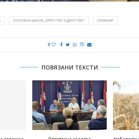
Є
ОСНОВНА ШКОЛА „БРАТСТВО ЄДИНСТВО“
СЕМИНАР
0
ПОВЯЗАНИ ТЕКСТИ
на оглашка
Отримана схадзка
Амбалажу 