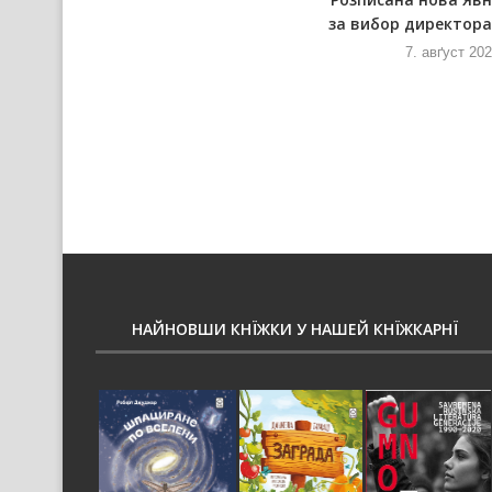
Ловарска ґулашияда
за вибор директора 
7. авґуст 2026
7. авґуст 20
НАЙНОВШИ КНЇЖКИ У НАШЕЙ КНЇЖКАРНЇ