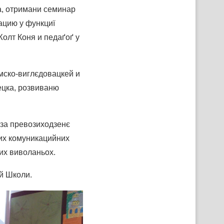
а, отримани семинар
ацию у функциї
олт Коня и педаґоґ у
мско-виглєдовацкей и
ецка, розвиваню
 за превозиходзенє
них комуникацийних
их виволаньох.
ей Школи.