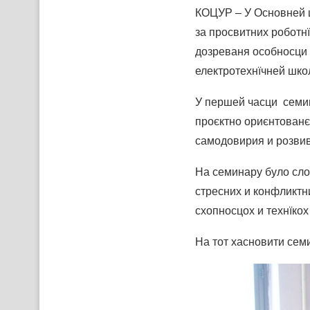
КОЦУР – У Основней ш
за просвитних роботн
дозреваня особносци 
електротехнїчней шко
У першей часци семи
проєктно ориєнтованє
самодовирия и розви
На семинару було сло
стресних и конфликтн
схопносцох и технїко
На тот хасновити семи