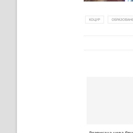
КОЦУР
ОБРАЗОВАН
а
Пре африцку чуму одказана и
Розписана нова Яв