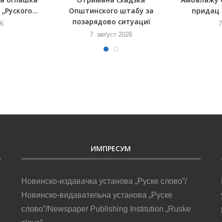
„Руского...
Општинского штабу за
придац 
позарядово ситуациї
26
7
7. авґуст 2026
ИМПРЕСУМ
Новинско-издавачка установа „Руске слово”/
Новинско-видавательна установа „Руске
слово”/Newspaper Publishing Institution „Ruske