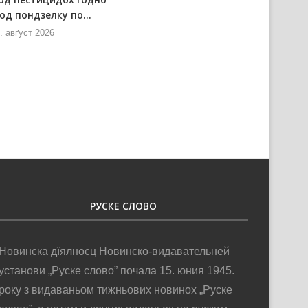
од пондзелку по...
позарядово ситуациї
. авґуст 2026
7. авґуст 2026
РУСКЕ СЛОВО
Новинска дїялносц Новинско-видавательней
установи „Руске слово” почала 15. юния 1945.
року з видаваньом тижньових новинох „Руске