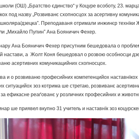
коли (ОШ) „Братство єдинство“ у Коцуре всоботу, 23. марц
їкох под назву „Розвиванє схопносцох за асертивну комуник
школяра/дзецка”. Преподаваня отримали инжинєр технїки Ж
ли „Михайло Пупин” Ана Бояничич Фехер.
нару Ана Бояничич Фехер присутним бешедовала о пробле
й настави, а Жолт Коня бешедовал о розвою особносци дз
ваню асертивних комуникацийних схопносцох.
ва и о розвиваню професийних компетенцийох наставнїкох
их ситуацийох зоз котрима ше стретаю, розвиванє асертив
х за ефикасне реаґованє у розличних професийних и животн
нар ше приявел вкупно 31 учитель и наставнїк зоз коцурск