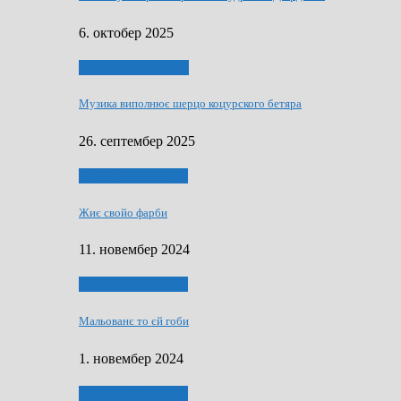
6. октобер 2025
НАШО МУЗИЧАРЕ
Музика виполнює шерцо коцурского бетяра
26. септембер 2025
НАШО УМЕТНЇКИ
Жиє свойо фарби
11. новембер 2024
НАШО УМЕТНЇКИ
Мальованє то єй гоби
1. новембер 2024
НАШО УМЕТНЇКИ