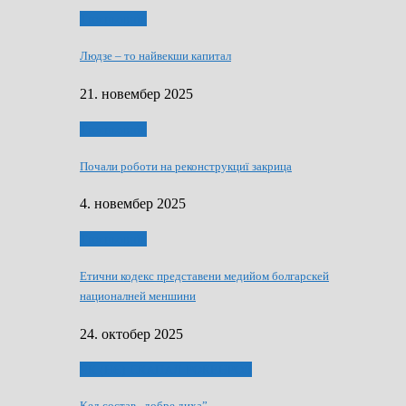
Тижньовнїк
Людзе – то найвекши капитал
21. новембер 2025
Тижньовнїк
Почали роботи на реконструкциї закрица
4. новембер 2025
Тижньовнїк
Етични кодекс представени медийом болгарскей
националней меншини
24. октобер 2025
ЯК (НЄ) СКАПАЛ РОКЕНРОЛ
Кед состав „добре диха”