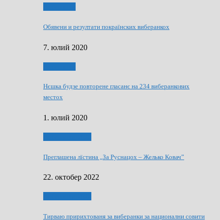
Виберанки
Обявени и резултати покраїнских виберанкох
7. юлий 2020
Виберанки
Нєшка будзе повторене гласанє на 234 виберанкових
местох
1. юлий 2020
Виберанки 2022
Преглашена лїстина „За Руснацох – Желько Ковач”
22. октобер 2022
Виберанки 2022
Тирваю пририхтованя за виберанки за национални совити