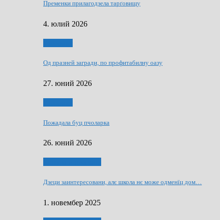
Пременки прилагодзела тарґовищу
4. юлий 2026
Економия
Од празней загради, по профитабилну оазу
27. юний 2026
Економия
Пожадала буц пчоларка
26. юний 2026
Култура и просвита
Дзеци заинтересовани, алє школа нє може одменїц дом…
1. новембер 2025