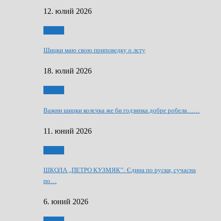
12. юлий 2026
Мозаїк
Шицки маю свою приповедку о лєту
18. юлий 2026
Мозаїк
Важни шицки колєчка же би годзинка добре робела……
11. юний 2026
Мозаїк
ШКОЛА „ПЕТРО КУЗМЯК”: Єдина по руски, сучасна
по…
6. юний 2026