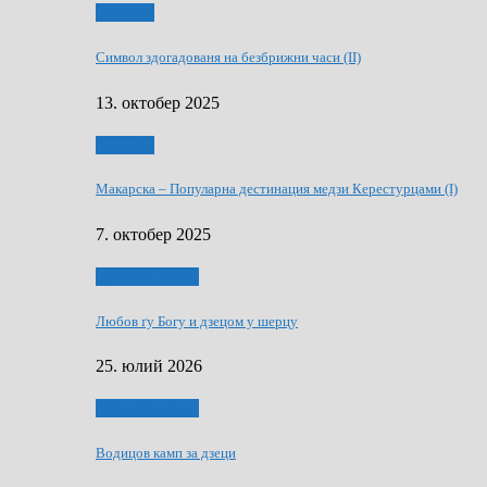
Дружтво
Символ здогадованя на безбрижни часи (II)
13. октобер 2025
Дружтво
Макарскa – Популарна дестинация медзи Керестурцами (I)
7. октобер 2025
Духовни живот
Любов ґу Богу и дзецом у шерцу
25. юлий 2026
Духовни живот
Водицов камп за дзеци