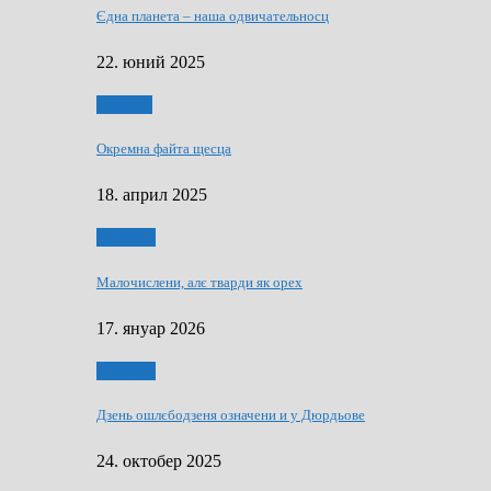
Єдна планета – наша одвичательносц
22. юний 2025
Додатки
Окремна файта щесца
18. април 2025
Дружтво
Малочислени, алє тварди як орех
17. януар 2026
Дружтво
Дзень ошлєбодзеня означени и у Дюрдьове
24. октобер 2025