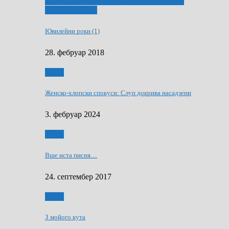
ҐУ 50. ДРАМСКОМУ МЕМОРИЯЛУ ПЕТРА
РИЗНИЧА ДЯДЇ
Ювилейни роки (1)
28. фебруар 2018
Гумор
Женско-хлопски спокуси: Слуп докрива насадзени
3. фебруар 2024
Гумор
Вше иста писня…
24. септембер 2017
Гумор
З мойого кута