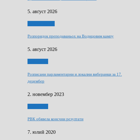
5. авґуст 2026
Вирски живот
Розпорядок преподаваньох на Водицовим кампу
5. авґуст 2026
Виберанки
Розписани парламентарни и локални виберанки за 17.
децембер
2. новембер 2023
Виберанки
РВК обявела конєчни резултати
7. юлий 2020