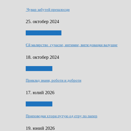
Чувар забутей прешлосци
25. октобер 2024
НАШО УМЕТНЇКИ
Єй малярство сучасне, интимне, виглєдовацки валушне
18. октобер 2024
Руске словечко
Приклад знаня, роботи и доброти
17. юлий 2026
Руске словечко
Приповедки хтори путую од етру по папер
19. юний 2026