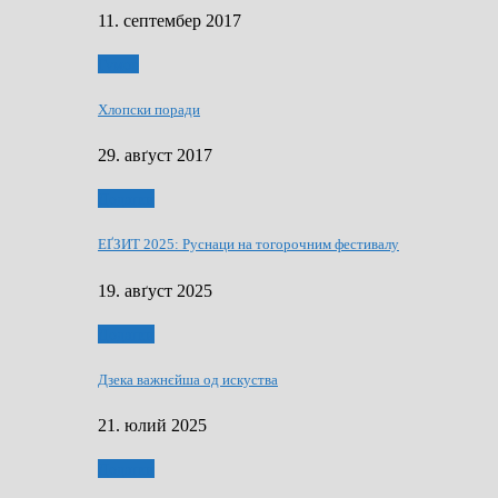
11. септембер 2017
Гумор
Хлопски поради
29. авґуст 2017
Додатки
ЕҐЗИТ 2025: Руснаци на тогорочним фестивалу
19. авґуст 2025
Додатки
Дзека важнєйша од искуства
21. юлий 2025
Додатки