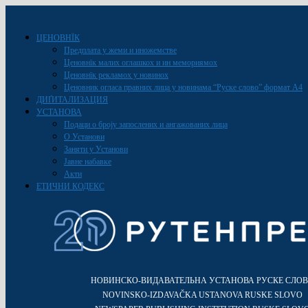
ЦЕНОВНЇК
Предплата у жеми и иножемстве
Ценовнїк малих оглашкох и ин мемориямох
Ценовнїк рекламох у новинох
Ценовник огласа правних лица у новинама “Руске слово” формат A4
ДИҐИТАЛИЗАЦИЯ
УСТАНОВА
Подаци о броју запослених и ангажованих лица
О Установи
Заняти у Установи
Јавне набавке
Акти
ЕТИЧНИ КОДЕКС
НОВИНСКО-ВИДАВАТЕЛЬНА УСТАНОВА РУСКЕ СЛО
NOVINSKO-IZDAVAČKA USTANOVA RUSKE SLOVO