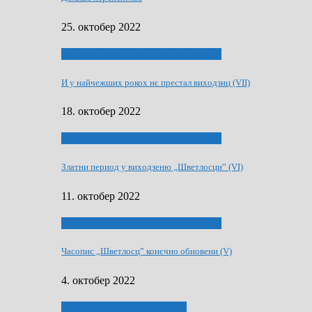
25. октобер 2022
70 РОКИ ЧАСОПИСУ „ШВЕТЛОСЦ”
И у найчежших рокох нє престал виходзиц (VII)
18. октобер 2022
70 РОКИ ЧАСОПИСУ „ШВЕТЛОСЦ”
Златни период у виходзеню „Шветлосци” (VI)
11. октобер 2022
70 РОКИ ЧАСОПИСУ „ШВЕТЛОСЦ”
Часопис „Шветлосц” конєчно обновени (V)
4. октобер 2022
75-рочнїца часописа Заградка