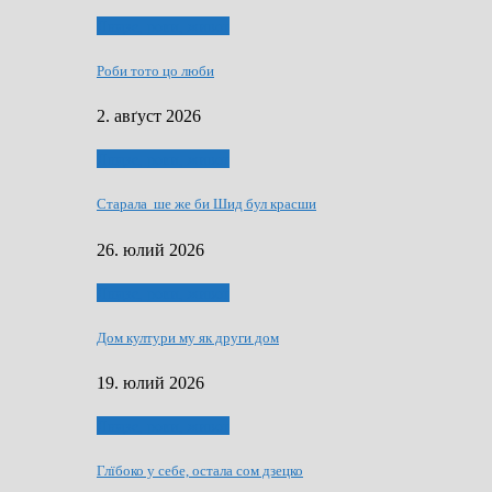
Людзе, роки, живот
Роби тото цо люби
2. авґуст 2026
Людзе, роки, живот
Старала ше же би Шид бул красши
26. юлий 2026
Людзе, роки, живот
Дом култури му як други дом
19. юлий 2026
Людзе, роки, живот
Глїбоко у себе, остала сом дзецко