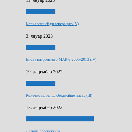
11. януар 2023
50 РОКИ МАКУ
Капча з тинейдж ґенерацию (V)
3. януар 2023
50 РОКИ МАКУ
Епоха натронского МАК-у 2005-2013 (IV)
19. децембер 2022
50 РОКИ МАКУ
Конєчно могло шлєбоднєйше писац (III)
13. децембер 2022
70 РОКИ ЧАСОПИСУ „ШВЕТЛОСЦ”
Дальша перспектива