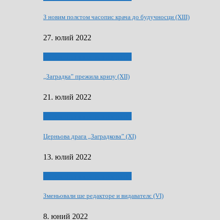
З новим полєтом часопис крача до будучносци (XIII)
27. юлий 2022
75-рочнїца часописа Заградка
„Заградка” прежила кризу (XII)
21. юлий 2022
75-рочнїца часописа Заградка
Церньова драга „Заградкова” (XI)
13. юлий 2022
75-рочнїца часописа Заградка
Зменьовали ше редакторе и видавателє (VI)
8. юний 2022