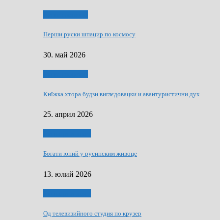
Руске словечко
Перши руски шпацир по космосу
30. май 2026
Руске словечко
Кнїжка хтора будзи виглєдовацки и авантуристични дух
25. април 2026
Руснаци и швет
Богати юний у русинским живоце
13. юлий 2026
Руснаци и швет
Од телевизийного студия по крузер