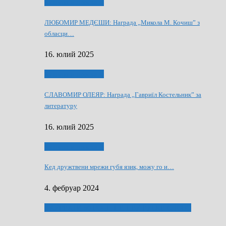
Култура и просвита
ЛЮБОМИР МЕДЄШИ: Награда „Микола М. Кочиш” з
обласци…
16. юлий 2025
Култура и просвита
СЛАВОМИР ОЛЕЯР: Награда „Гавриїл Костельник” за
литературу
16. юлий 2025
Култура и просвита
Кед дружтвени мрежи губя язик, можу го и…
4. фебруар 2024
ЛАУРЕАТИ 80 РОЧНЇЦИ НВУ РУСКЕ СЛОВО