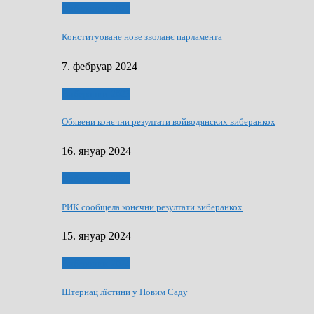
Виберанки 2023
Конституоване нове зволанє парламентa
7. фебруар 2024
Виберанки 2023
Обявени конєчни резултати войводянских виберанкох
16. януар 2024
Виберанки 2023
РИК сообщела конєчни резултати виберанкох
15. януар 2024
Виберанки 2024
Штернац лїстини у Новим Саду