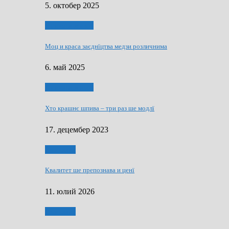
5. октобер 2025
Духовни живот
Моц и краса заєднїцтва медзи розличнима
6. май 2025
Духовни живот
Хто крашнє шпива – три раз ше модлї
17. децембер 2023
Економия
Квалитет ше препознава и ценї
11. юлий 2026
Економия