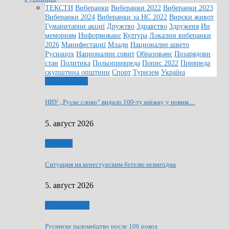
ТЕКСТИ
Виберанки
Виберанки 2022
Виберанки 2023
Виберанки 2024
Виберанки за НС 2022
Вирски живот
Гуманитарни акциї
Дружтво
Здравство
Здруженя
Ин
мемориям
Информованє
Култура
Локални виберанки
2026
Манифестациї
Млади
Националне швето
Руснацох
Национални совит
Образованє
Позарядови
стан
Политика
Польопривреда
Попис 2022
Привреда
скупштина општини
Спорт
Туризем
Україна
Информованє
НВУ „Руске слово” видало 100-ту кнїжку у новим…
5. авґуст 2026
Дружтво
Ситуация на керестурским беґелю нєвигодна
5. авґуст 2026
Вирски живот
Русинске паломнїцтво после 106 рокох