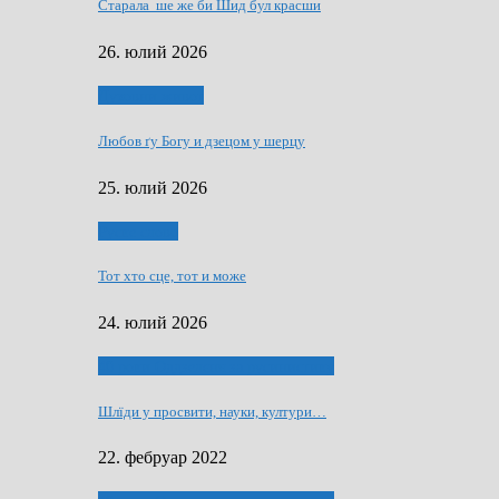
Старала ше же би Шид бул красши
26. юлий 2026
Духовни живот
Любов ґу Богу и дзецом у шерцу
25. юлий 2026
Руске слово
Тот хто сце, тот и може
24. юлий 2026
40 роки Оддзелєня за русинистику
Шлїди у просвити, науки, култури…
22. фебруар 2022