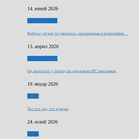
14. юний 2026
Руснаци и швет
Робота у кухнї то уметносц, орґанизация и нєпреривне…
13. април 2026
Руснаци и швет
Од проєктох у спорту по лондонске ИТ тарґовище
19. януар 2026
Спорт
Тот хто сце, тот и може
24. юлий 2026
Спорт