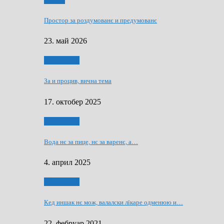
Мозаїк
Простор за роздумованє и предумованє
23. май 2026
Нашо места
За и процив, вична тема
17. октобер 2025
Нашо места
Вода нє за пице, нє за варeнє, a…
4. април 2025
Нашо места
Кед иншак нє мож, валалски лїкаре одменюю и…
22. фебруар 2021