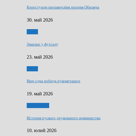
Керестурци прешвечлїви процив Обилича
30. май 2026
Спорт
Змаганє у футсалу
23. май 2026
Спорт
Ище єдна побида рукометашох
19. май 2026
Тижньовнїк
История руского друкованого новинарства
10. юлий 2026