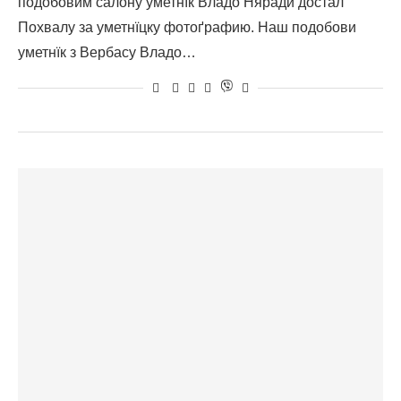
подобовим салону уметнїк Владо Няради достал
Похвалу за уметнїцку фотоґрафию. Наш подобови
уметнїк з Вербасу Владо…