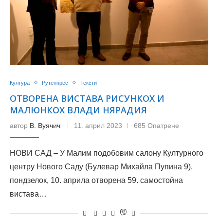
Култура
Рутенпрес
Тексти
ОТВОРЕНА ВИСТАВА РИСУНКОХ И
МАЛЮНКОХ ВЛАДИ НЯРАДИЯ
автор
В. Вуячич
11. април 2023
685 Опатрене
НОВИ САД – У Малим подобовим салону Културного
центру Нового Саду (Булевар Михайла Пупина 9),
пондзелок, 10. априла отворена 59. самостойна
вистава…