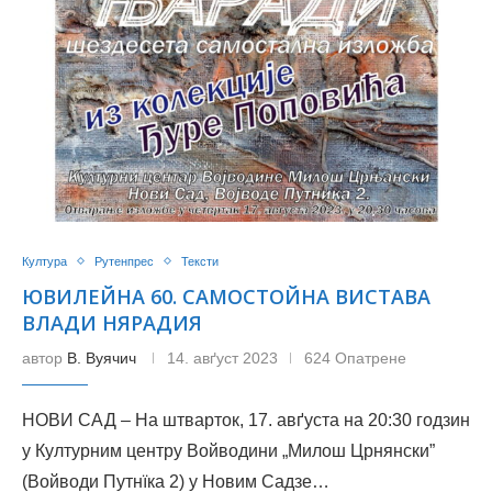
Култура
Рутенпрес
Тексти
ЮВИЛЕЙНА 60. САМОСТОЙНА ВИСТАВА
ВЛАДИ НЯРАДИЯ
автор
В. Вуячич
14. авґуст 2023
624 Опатрене
НОВИ САД – На штварток, 17. авґуста на 20:30 годзин
у Културним центру Войводини „Милош Црнянски”
(Войводи Путнїка 2) у Новим Садзе…