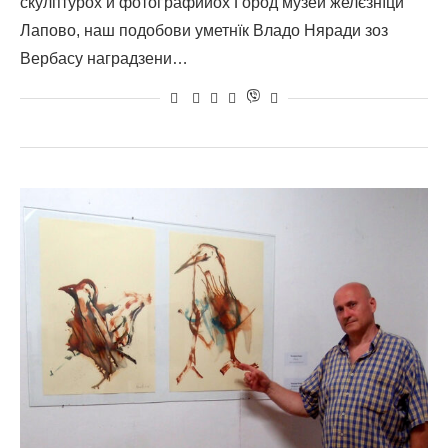
скулптурох и фотоґрафийох Город музей желєзнїци
Лапово, наш подобови уметнїк Владо Няради зоз
Вербасу наградзени…