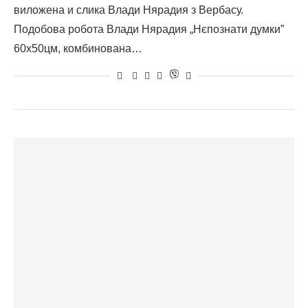
виложена и слика Влади Нярадия з Вербасу.
Подобова робота Влади Нярадия „Нєпознати думки”
60х50цм, комбинована…