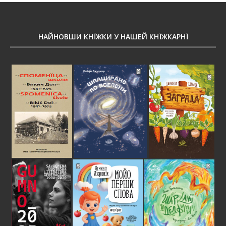
НАЙНОВШИ КНЇЖКИ У НАШЕЙ КНЇЖКАРНЇ