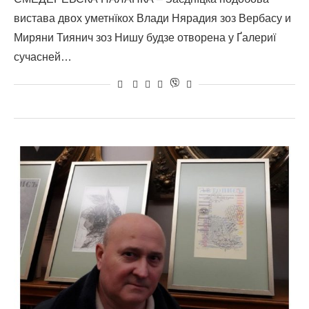
вистава двох уметнїкох Влади Нярадия зоз Вербасу и
Миряни Тиянич зоз Нишу будзе отворена у Ґалериї
сучасней…