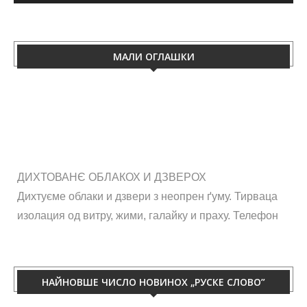
МАЛИ ОГЛАШКИ
ДИХТОВАНЄ ОБЛАКОХ И ДЗВЕРОХ
Дихтуєме облаки и дзвери з неопрен ґуму. Тирваца
изолация од витру, жими, галайку и праху. Телефон
060/50-88-433.
НАЙНОВШЕ ЧИСЛО НОВИНОХ „РУСКЕ СЛОВО”