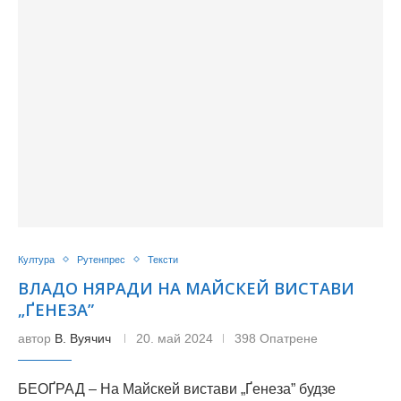
Култура
Рутенпрес
Тексти
ВЛАДО НЯРАДИ НА МАЙСКЕЙ ВИСТАВИ
„ҐЕНЕЗА”
автор
В. Вуячич
20. май 2024
398 Опатрене
БЕОҐРАД – На Майскей вистави „Ґенеза” будзе