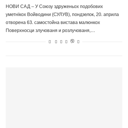
НОВИ САД – У Союзу здруженьох подобових
уметнїкох Войводини (СУЛУВ), пондзелок, 20. априла
отворена 63. самостойна вистава малюнкох
Поверхносци злучованя и розлучованя,…