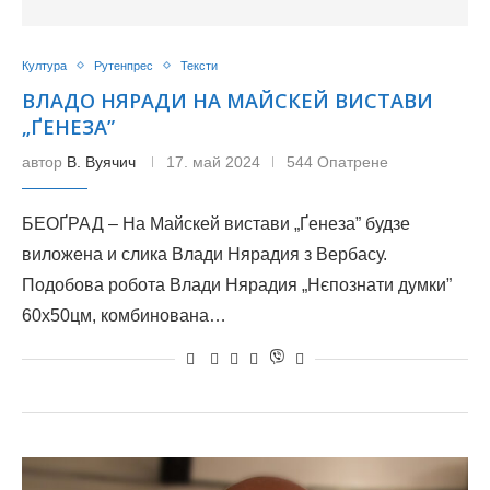
Култура
Рутенпрес
Тексти
ВЛАДО НЯРАДИ НА МАЙСКЕЙ ВИСТАВИ
„ҐЕНЕЗА”
автор
В. Вуячич
17. май 2024
544 Опатрене
БЕОҐРАД – На Майскей вистави „Ґенеза” будзе
виложена и слика Влади Нярадия з Вербасу.
Подобова робота Влади Нярадия „Нєпознати думки”
60х50цм, комбинована…