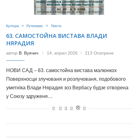
Култура
Рутенпрес
Тексти
63. САМОСТОЙНА ВИСТАВА ВЛАДИ
НЯРАДИЯ
автор
В. Вуячич
14. април 2026
213 Опатрене
НОВИ САД – 63. самостойна вистава малюнкох
Поверхносци злучованя и розлучованя, подобового
уметнїка Влади Нярадия зоз Вербасу будзе отворена
у Союзу здруженя…