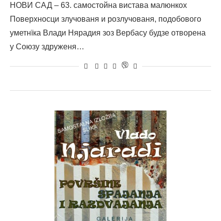
НОВИ САД – 63. самостойна вистава малюнкох
Поверхносци злучованя и розлучованя, подобового
уметнїка Влади Нярадия зоз Вербасу будзе отворена
у Союзу здруженя…