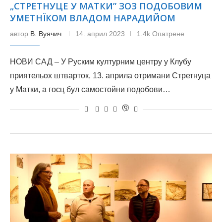
„СТРЕТНУЦЕ У МАТКИ” ЗОЗ ПОДОБОВИМ
УМЕТНЇКОМ ВЛАДОМ НАРАДИЙОМ
автор
В. Вуячич
14. април 2023
1.4k Опатрене
НОВИ САД – У Руским културним центру у Клубу
приятельох штварток, 13. априла отримани Стретнуца
у Матки, а госц бул самостойни подобови…