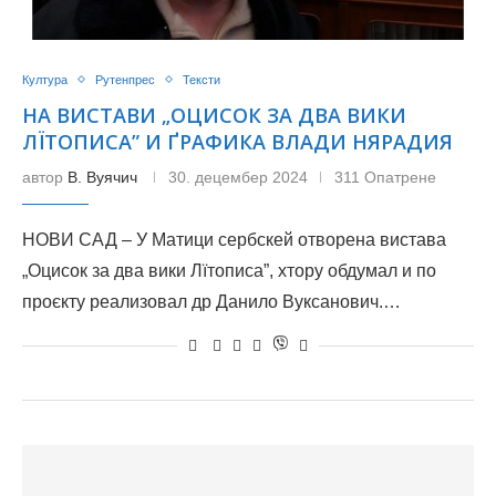
Култура
Рутенпрес
Тексти
НА ВИСТАВИ „ОЦИСОК ЗА ДВА ВИКИ
ЛЇТОПИСА” И ҐРАФИКА ВЛАДИ НЯРАДИЯ
автор
В. Вуячич
30. децембер 2024
311 Опатрене
НОВИ САД – У Матици сербскей отворена вистава
„Оцисок за два вики Лїтописа”, хтору обдумал и по
проєкту реализовал др Данило Вуксанович.…