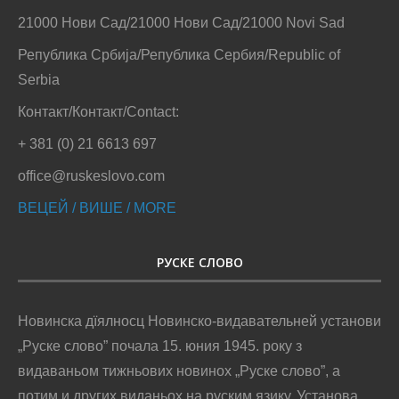
21000 Нови Сад/21000 Нови Сад/21000 Novi Sad
Република Србија/Република Сербия/Republic of
Serbia
Контакт/Контакт/Contact:
+ 381 (0) 21 6613 697
office@ruskeslovo.com
ВЕЦЕЙ / ВИШЕ / MORE
РУСКЕ СЛОВО
Новинска дїялносц Новинско-видавательней установи
„Руске слово” почала 15. юния 1945. року з
видаваньом тижньових новинох „Руске слово”, а
потим и других виданьох на руским язику. Установа