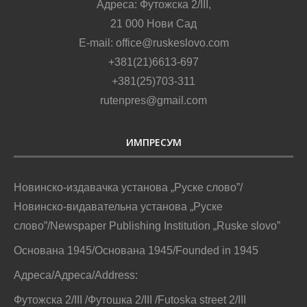
Адреса: Футожска 2/III,
21 000 Нови Сад
E-mail: office@ruskeslovo.com
+381(21)6613-697
+381(25)703-311
rutenpres@gmail.com
ИМПРЕСУМ
Новинско-издавачка установа „Руске слово”/
Новинско-видавательна установа „Руске
слово”/Newspaper Publishing Institution „Ruske slovo”
Основана 1945/Основана 1945/Founded in 1945
Адреса/Адреса/Address:
Футожска 2/III /Футошка 2/III /Futoska street 2/III