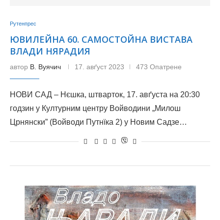
Рутенпрес
ЮВИЛЕЙНА 60. САМОСТОЙНА ВИСТАВА
ВЛАДИ НЯРАДИЯ
автор
В. Вуячич
17. авґуст 2023
473 Опатрене
НОВИ САД – Нєшка, штварток, 17. авґуста на 20:30
годзин у Културним центру Войводини „Милош
Црнянски” (Войводи Путнїка 2) у Новим Садзе…