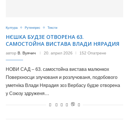
Култура
Рутенпрес
Тексти
НЄШКА БУДЗЕ ОТВОРЕНА 63.
САМОСТОЙНА ВИСТАВА ВЛАДИ НЯРАДИЯ
автор
В. Вуячич
20. април 2026
152 Опатрене
НОВИ САД – 63. самостойна вистава малюнкох
Поверхносци злучованя и розлучованя, подобового
уметнїка Влади Нярадия зоз Вербасу будзе отворена
у Союзу здруженя…