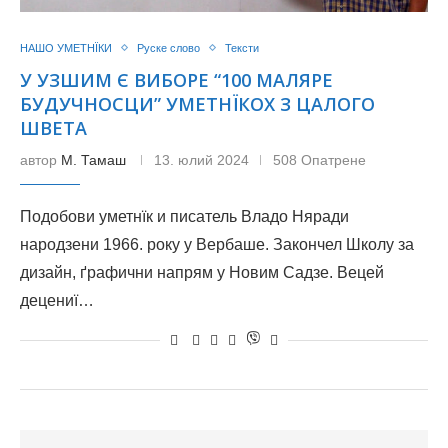
НАШО УМЕТНЇКИ
Руске слово
Тексти
У УЗШИМ Є ВИБОРЕ “100 МАЛЯРЕ
БУДУЧНОСЦИ” УМЕТНЇКОХ З ЦАЛОГО
ШВЕТА
автор
М. Тамаш
13. юлий 2024
508 Опатрене
Подобови уметнїк и писатель Владо Няради
народзени 1966. року у Вербаше. Закончел Школу за
дизайн, ґрафични напрям у Новим Садзе. Вецей
децениї…