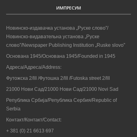
ИМПРЕСУМ
Новинско-издавачка установа „Руске слово”/
Новинско-видавательна установа „Руске
слово”/Newspaper Publishing Institution „Ruske slovo”
Основана 1945/Основана 1945/Founded in 1945
Адреса/Адреса/Address:
Футожска 2/III /Футошка 2/III /Futoska street 2/III
21000 Нови Сад/21000 Нови Сад/21000 Novi Sad
Република Србија/Република Сербия/Republic of
Serbia
Контакт/Контакт/Contact:
+ 381 (0) 21 6613 697