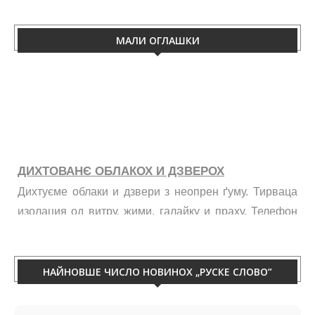
МАЛИ ОГЛАШКИ
ДИХТОВАНЄ ОБЛАКОХ И ДЗВЕРОХ
Дихтуєме облаки и дзвери з неопрен ґуму. Тирваца
изолация од витру, жими, галайку и праху. Телефон
060/50-88-433.
НАЙНОВШЕ ЧИСЛО НОВИНОХ „РУСКЕ СЛОВО”