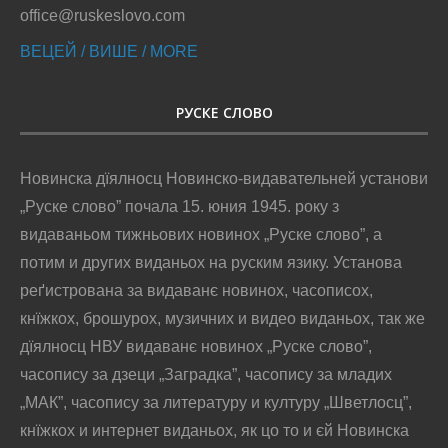
office@ruskeslovo.com
ВЕЦЕЙ / ВИШЕ / MORE
РУСКЕ СЛОВО
Новинска дїялносц Новинско-видавательней установи
„Руске слово” почала 15. юния 1945. року з
видаваньом тижньових новинох „Руске слово”, а
потим и других виданьох на руским язику. Установа
реґистрована за видаванє новинох, часописох,
кнїжкох, брошурох, музичних и видео виданьох, так же
дїялносц НВУ видаванє новинох „Руске слово”,
часопису за дзеци „Заградка”, часопису за младих
„МАК”, часопису за литературу и културу „Шветлосц”,
кнїжкох и интернет виданьох, як цо то и єй Новинска