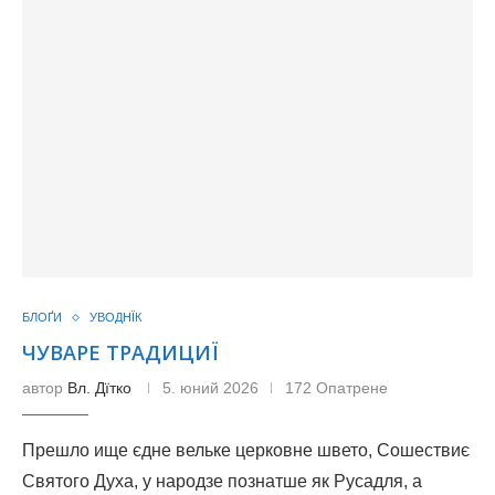
БЛОҐИ
УВОДНЇК
ЧУВАРЕ ТРАДИЦИЇ
автор
Вл. Дїтко
5. юний 2026
172 Опатрене
Прешло ище єдне вельке церковне швето, Сошествиє
Святого Духа, у народзе познатше як Русадля, а