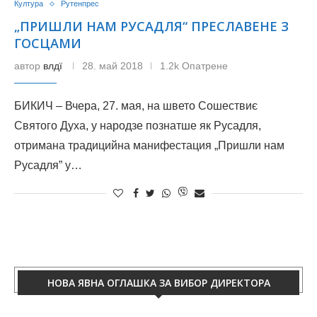
Култура
Рутенпрес
„ПРИШЛИ НАМ РУСАДЛЯ“ ПРЕСЛАВЕНЕ З
ГОСЦАМИ
автор
влдї
28. май 2018
1.2k Опатрене
БИКИЧ – Вчера, 27. мая, на швето Сошествиє
Святого Духа, у народзе познатше як Русадля,
отримана традицийна манифестация „Пришли нам
Русадля” у…
НОВА ЯВНА ОГЛАШКА ЗА ВИБОР ДИРЕКТОРА