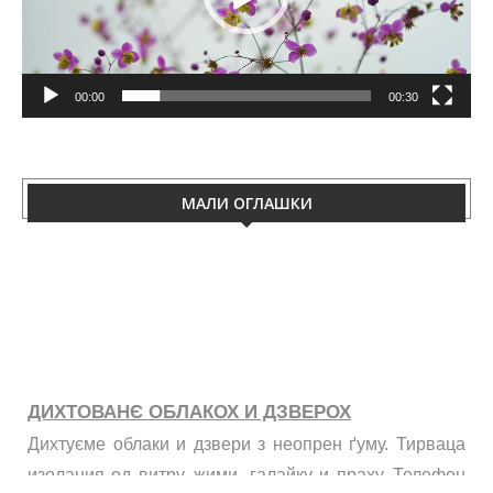
00:00
00:30
МАЛИ ОГЛАШКИ
ДИХТОВАНЄ ОБЛАКОХ И ДЗВЕРОХ
Дихтуєме облаки и дзвери з неопрен ґуму. Тирваца
изолация од витру, жими, галайку и праху. Телефон
060/50-88-433.