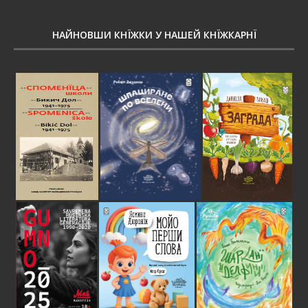
НАЙНОВШИ КНЇЖКИ У НАШЕЙ КНЇЖКАРНЇ