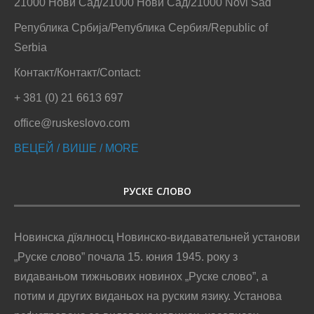
21000 Нови Сад/21000 Нови Сад/21000 Novi Sad
Република Србија/Република Сербия/Republic of
Serbia
Контакт/Контакт/Contact:
+ 381 (0) 21 6613 697
office@ruskeslovo.com
ВЕЦЕЙ / ВИШЕ / MORE
РУСКЕ СЛОВО
Новинска дїялносц Новинско-видавательней установи
„Руске слово” почала 15. юния 1945. року з
видаваньом тижньових новинох „Руске слово”, а
потим и других виданьох на руским язику. Установа