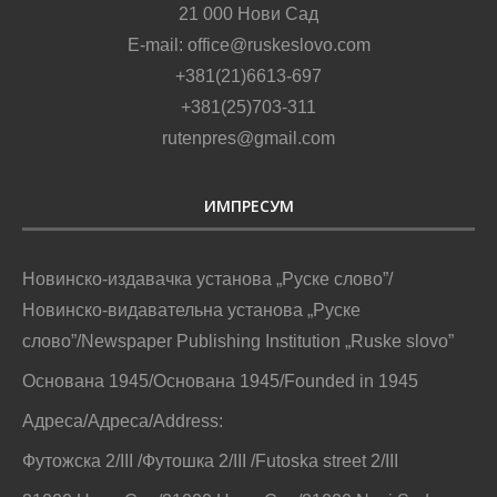
21 000 Нови Сад
E-mail: office@ruskeslovo.com
+381(21)6613-697
+381(25)703-311
rutenpres@gmail.com
ИМПРЕСУМ
Новинско-издавачка установа „Руске слово”/
Новинско-видавательна установа „Руске
слово”/Newspaper Publishing Institution „Ruske slovo”
Основана 1945/Основана 1945/Founded in 1945
Адреса/Адреса/Address:
Футожска 2/III /Футошка 2/III /Futoska street 2/III