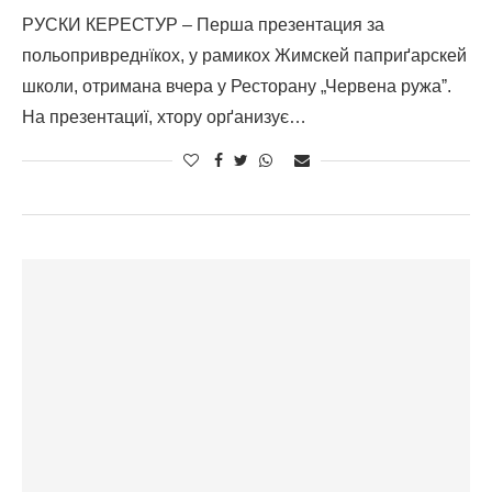
РУСКИ КЕРЕСТУР – Перша презентация за
польопривреднїкох, у рамикох Жимскей паприґарскей
школи, отримана вчера у Ресторану „Червена ружаˮ.
На презентациї, хтору орґанизує…