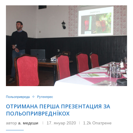
Польопривреда
Рутенпрес
ОТРИМАНА ПЕРША ПРЕЗЕНТАЦИЯ ЗА
ПОЛЬОПРИВРЕДНЇКОХ
автор
а. медєши
17. януар 2020
1.2k Опатрене