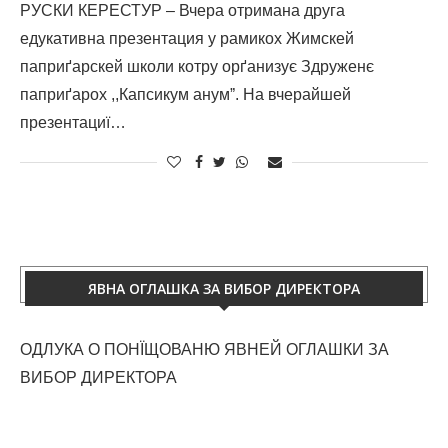
РУСКИ КЕРЕСТУР – Вчера отримана друга
едукативна презентация у рамикох Жимскей
паприґарскей школи котру орґанизує Здруженє
паприґарох ,,Капсикум анумˮ. На вчерайшей
презентациї…
ЯВНА ОГЛАШКА ЗА ВИБОР ДИРЕКТОРА
ОДЛУКА О ПОНЇЩОВАНЮ ЯВНЕЙ ОГЛАШКИ ЗА
ВИБОР ДИРЕКТОРА