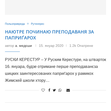
Польопривреда
Рутенпрес
НАЮТРЕ ПОЧИНАЮ ПРЕПОДАВАНЯ ЗА
ПАПРИҐАРОХ
автор
а. медєши
15. януар 2020
1.2k Опатрене
РУСКИ КЕРЕСТУР – У Руским Керестуре, на штварток
16. януара, будзе отримане перше преподаванєза
шицких заинтересованих паприґарох у рамикох
Жимскей школи хтору…