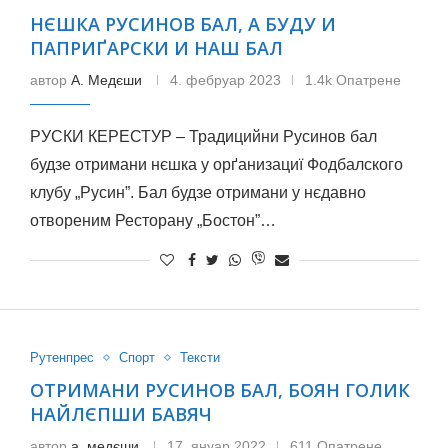
НЄШКА РУСИНОВ БАЛ, А БУДУ И
ПАПРИҐАРСКИ И НАШ БАЛ
автор
А. Медєши
4. фебруар 2023
1.4k Опатрене
РУСКИ КЕРЕСТУР – Традицийни Русинов бал
будзе отримани нєшка у орґанизациї Фодбалского
клубу „Русин”. Бал будзе отримани у нєдавно
отвореним Ресторану „Бостон”…
Рутенпрес
Спорт
Тексти
ОТРИМАНИ РУСИНОВ БАЛ, БОЯН ГОЛИК
НАЙЛЄПШИ БАВЯЧ
автор
а. медєши
17. януар 2022
611 Опатрене