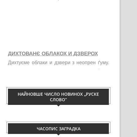
ДИХТОВАНЄ ОБЛАКОХ И ДЗВЕРОХ
Дихтуєме облаки и дзвери з неопрен ґуму.
Тирваца изолация од витру, жими, галайку и
праху. Телефон 060/50-88-433.
НАЙНОВШЕ ЧИСЛО НОВИНОХ „РУСКЕ
СЛОВО”
ЧАСОПИС ЗАГРАДКА