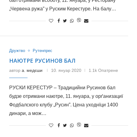
бал отримани всоботу, 11. януара, у Ресторану
„Червена ружа” у Руским Керестуре. На балу…
Дружтво
Рутенпрес
НАЮТРЕ РУСИНОВ БАЛ
автор
а. медєши
10. януар 2020
1.1k Опатрене
РУСКИ КЕРЕСТУР – Традицийни Русинов бал
будзе отримани наютре, 11. януара, у орґанизациї
Фодбалского клубу „Русин”. Цена уходнїци 1400
динари, а мож…