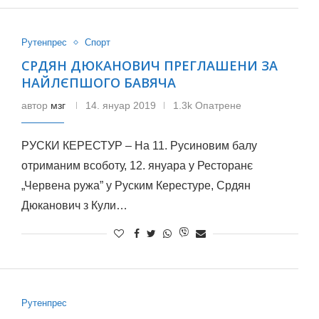
Рутенпрес
Спорт
СРДЯН ДЮКАНОВИЧ ПРЕГЛАШЕНИ ЗА
НАЙЛЄПШОГО БАВЯЧА
автор
мзг
14. януар 2019
1.3k Опатрене
РУСКИ КЕРЕСТУР – На 11. Русиновим балу
отриманим всоботу, 12. януара у Ресторанє
„Червена ружа” у Руским Керестуре, Срдян
Дюканович з Кули…
Рутенпрес