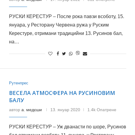
РУСКИ КЕРЕСТУР – После рока павзи всоботу, 15.
януара, у Ресторану Червена ружа у Руским
Керестуре, отримани традицийни 13. Русинов бал,
на…
Рутенпрес
ВЕСЕЛА АТМОСФЕРА НА РУСИНОВИМ
БАЛУ
автор
а. медєши
13. януар 2020
1.4k Опатрене
РУСКИ КЕРЕСТУР – Уж дванасти по шоре, Русинов