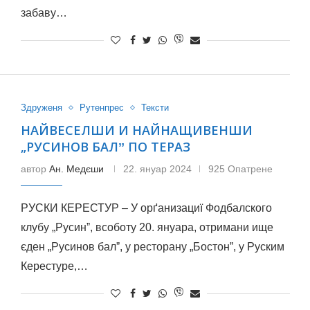
забаву…
Здруженя
Рутенпрес
Тексти
НАЙВЕСЕЛШИ И НАЙНАЩИВЕНШИ
„РУСИНОВ БАЛˮ ПО ТЕРАЗ
автор
Ан. Медєши
22. януар 2024
925 Опатрене
РУСКИ КЕРЕСТУР – У орґанизациї Фодбалского
клубу „Русинˮ, всоботу 20. януара, отримани ище
єден „Русинов балˮ, у ресторану „Бостонˮ, у Руским
Керестуре,…