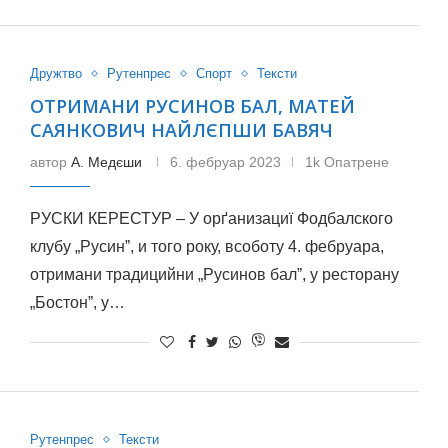
Дружтво
Рутенпрес
Спорт
Тексти
ОТРИМАНИ РУСИНОВ БАЛ, МАТЕЙ
САЯНКОВИЧ НАЙЛЄПШИ БАВЯЧ
автор
A. Mедєши
6. фебруар 2023
1k Опатрене
РУСКИ КЕРЕСТУР – У орґанизациї Фодбалского
клубу „Русинˮ, и того року, всоботу 4. фебруара,
отримани традицийни „Русинов балˮ, у ресторану
„Бостонˮ, у…
Рутенпрес
Тексти