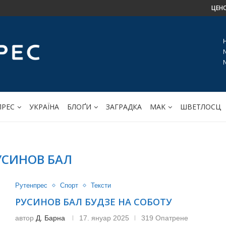
ЦЕН
ПРЕС
УКРАЇНА
БЛОҐИ
ЗАГРАДКА
МАK
ШВЕТЛОСЦ
УСИНОВ БАЛ
Рутенпрес
Спорт
Тексти
РУСИНОВ БАЛ БУДЗЕ НА СОБОТУ
автор
Д. Барна
17. януар 2025
319 Опатрене