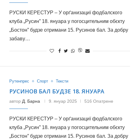
РУСКИ КЕРЕСТУР – У орґанизациї фодбалского
клуба „Русин” 18. януара у погосцительним обєкту
„Бостон” будзе отримани 15. Русинов бал. За добру
забаву…
Рутенпрес
Спорт
Тексти
РУСИНОВ БАЛ БУДЗЕ 18. ЯНУАРА
автор
Д. Барна
9. януар 2025
516 Опатрене
РУСКИ КЕРЕСТУР – У орґанизациї фодбалского
клуба „Русин” 18. януара у погосцительним обєкту
„Бостон” будзе отримани 15. Русинов бал. За добру