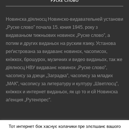
РУСКЕ СЛОВО
Новинска дїялносц Новинско-видавательней установи
„Руске слово” почала 15. юния 1945. року з
видаваньом тижньових новинох „Руске слово”, а
потим и других виданьох на руским язику. Установа
реґистрована за видаванє новинох, часописох,
кнїжкох, брошурох, музичних и видео виданьох, так же
дїялносц НВУ видаванє новинох „Руске слово”,
часопису за дзеци „Заградка”, часопису за младих
„МАК”, часопису за литературу и културу „Шветлосц”,
кнїжкох и интернет виданьох, як цо то и єй Новинска
аґенция „Рутенпрес”.
Тот интернет бок хаснує колачики пре злєпшанє вашого