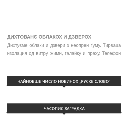
ДИХТОВАНЄ ОБЛАКОХ И ДЗВЕРОХ
Дихтуєме облаки и дзвери з неопрен ґуму. Тирваца
изолация од витру, жими, галайку и праху. Телефон
060/50-88-433.
НАЙНОВШЕ ЧИСЛО НОВИНОХ „РУСКЕ СЛОВО”
ЧАСОПИС ЗАГРАДКА