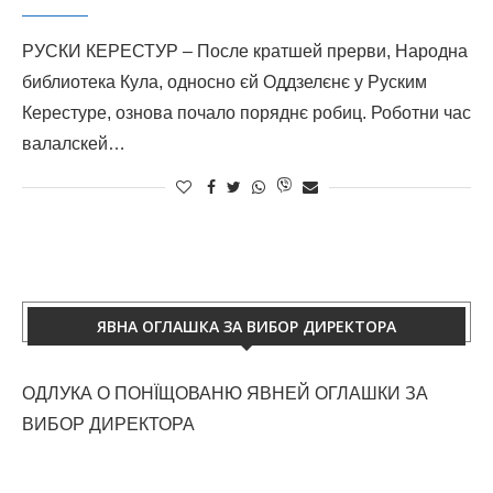
РУСКИ КЕРЕСТУР – После кратшей прерви, Народна
библиотека Кула, односно єй Оддзелєнє у Руским
Керестуре, ознова почало поряднє робиц. Роботни час
валалскей…
ЯВНА ОГЛАШКА ЗА ВИБОР ДИРЕКТОРА
ОДЛУКА О ПОНЇЩОВАНЮ ЯВНЕЙ ОГЛАШКИ ЗА
ВИБОР ДИРЕКТОРА