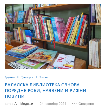
Дружтво
Рутенпрес
Тексти
ВАЛАЛСКА БИБЛИОТЕКА ОЗНОВА
ПОРЯДНЄ РОБИ, НАЯВЕНИ И РИЖНИ
НОВИНИ
автор
Ан. Медєши
24. октобер 2024
444 Опатрене