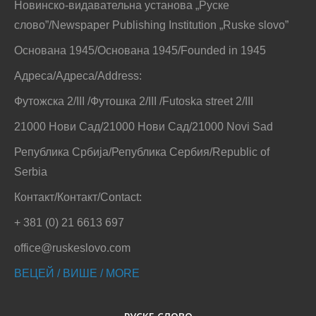
Новинско-видавательна установа „Руске
слово”/Newspaper Publishing Institution „Ruske slovo”
Основана 1945/Основана 1945/Founded in 1945
Адреса/Адреса/Address:
Футожска 2/III /Футошка 2/III /Futoska street 2/III
21000 Нови Сад/21000 Нови Сад/21000 Novi Sad
Република Србија/Република Сербия/Republic of
Serbia
Контакт/Контакт/Contact:
+ 381 (0) 21 6613 697
office@ruskeslovo.com
ВЕЦЕЙ / ВИШЕ / MORE