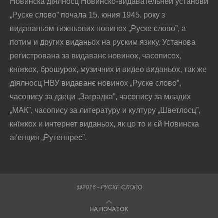
Новинска дїялносц Новинско-видавательней установи
„Руске слово” почала 15. юния 1945. року з
видаваньом тижньових новинох „Руске слово”, а
потим и других виданьох на руским язику. Установа
реґистрована за видаванє новинох, часописох,
кнїжкох, брошурох, музичних и видео виданьох, так же
дїялносц НВУ видаванє новинох „Руске слово”,
часопису за дзеци „Заградка”, часопису за младих
„МАК”, часопису за литературу и културу „Шветлосц”,
кнїжкох и интернет виданьох, як цо то и єй Новинска
аґенция „Рутенпрес”.
@2016 - РУСКЕ СЛОВО
НА ПОЧАТОК