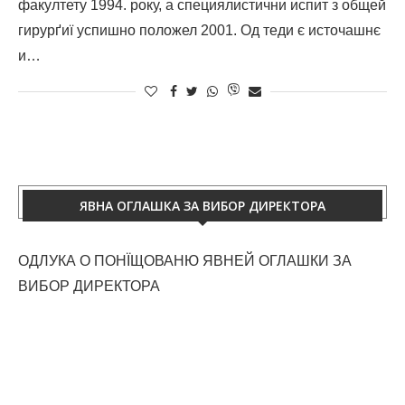
факултету 1994. року, а специялистични испит з общей
гирурґиї успишно положел 2001. Од теди є источашнє
и…
ЯВНА ОГЛАШКА ЗА ВИБОР ДИРЕКТОРА
ОДЛУКА О ПОНЇЩОВАНЮ ЯВНЕЙ ОГЛАШКИ ЗА
ВИБОР ДИРЕКТОРА