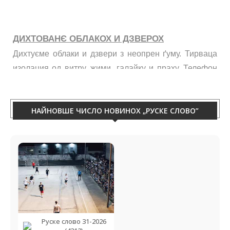
ДИХТОВАНЄ ОБЛАКОХ И ДЗВЕРОХ
Дихтуєме облаки и дзвери з неопрен ґуму. Тирваца
изолация од витру, жими, галайку и праху. Телефон
060/50-88-433.
НАЙНОВШЕ ЧИСЛО НОВИНОХ „РУСКЕ СЛОВО”
Руске слово 31-2026