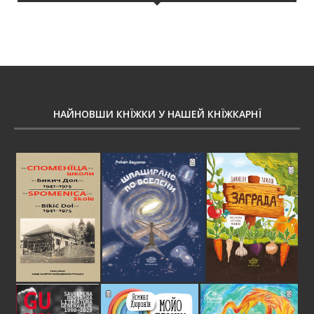
НАЙНОВШИ КНЇЖКИ У НАШЕЙ КНЇЖКАРНЇ