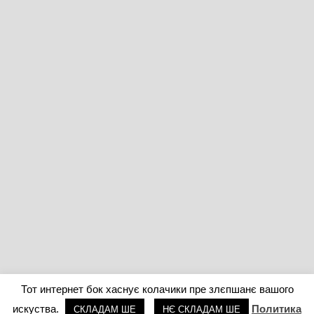
Тот интернет бок хаснує колачики пре злєпшанє вашого
искуства.
Политика
СКЛАДАМ ШЕ
НЄ СКЛАДАМ ШЕ