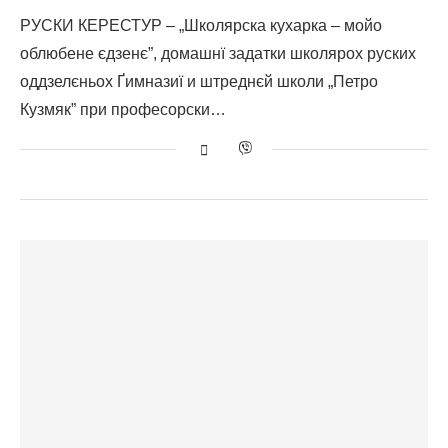
РУСКИ КЕРЕСТУР – „Школярска кухарка – мойо
облюбене єдзенє”, домашнї задатки школярох руских
оддзелєньох Ґимназиї и штреднєй школи „Петро
Кузмяк” при професорски…