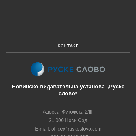
Контакт/Контакт/Contact:
+ 381 (0) 21 6613 697
office@ruskeslovo.com
ВЕЦЕЙ / ВИШЕ / MORE
РУСКЕ СЛОВО
Новинска дїялносц Новинско-видавательней установи
„Руске слово” почала 15. юния 1945. року з
видаваньом тижньових новинох „Руске слово”, а
потим и других виданьох на руским язику. Установа
реґистрована за видаванє новинох, часописох,
кнїжкох, брошурох, музичних и видео виданьох, так же
дїялносц НВУ видаванє новинох „Руске слово”,
часопису за дзеци „Заградка”, часопису за младих