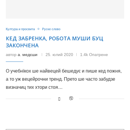
Култура и просвита
Руске слово
КЕД ЗАБРЕНКА, РОБОТА МУШИ БУЦ
ЗАКОНЧЕНА
автор
а. медєши
25. юлий 2020
1.4k Опатрене
О учебнїкох ше найвецей бешедує и пише кед пожня,
а то уж вецейрочни тренд. Прето ше часто забудзе
визначиц тих хтори стоя…