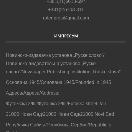
„МАК”, часопису за литературу и културу „Шветлосц”,
кнїжкох и интернет виданьох, як цо то и єй Новинска
аґенция „Рутенпрес”.
@2016 - РУСКЕ СЛОВО
НА ПОЧАТОК
Тот интернет бок хаснує колачики пре злєпшанє вашого
искуства.
СКЛАДАМ ШЕ
НЄ СКЛАДАМ ШЕ
Политика
приватносци
Политика колачикох
Close
Privacy Overview
This website uses cookies to improve your experience while
you navigate through the website. Out of these cookies, the
cookies that are categorized as necessary are stored on your