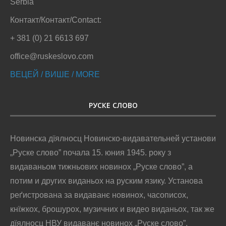
browser as they are essential for the working of basic
functionalities of the website. We also use third-party cookies
that help us analyze and understand how you use this website.
These cookies will be stored in your browser only with your
consent. You also have the option to opt-out of these cookies.
But opting out of some of these cookies may have an effect on
your browsing experience.
Necessary
Necessary
Always Enabled
Necessary cookies are absolutely essential for the website to
function properly. This category only includes cookies that
ensures basic functionalities and security features of the
website. These cookies do not store any personal information.
Non-necessary
Non-necessary
Any cookies that may not be particularly necessary for the
website to function and is used specifically to collect user
personal data via analytics, ads, other embedded contents are
termed as non-necessary cookies. It is mandatory to procure
user consent prior to running these cookies on your website.
SAVE & ACCEPT