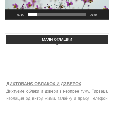
00:00
00:30
МАЛИ ОГЛАШКИ
ДИХТОВАНЄ ОБЛАКОХ И ДЗВЕРОХ
Дихтуєме облаки и дзвери з неопрен ґуму. Тирваца
изолация од витру, жими, галайку и праху. Телефон
060/50-88-433.