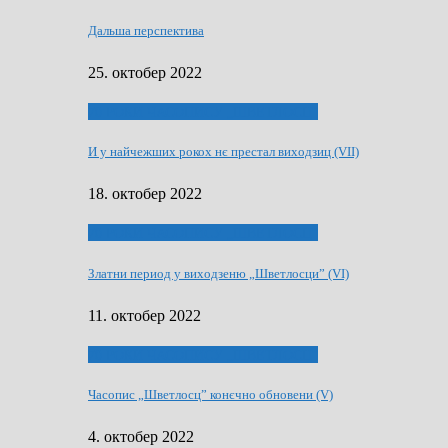
Дальша перспектива
25. октобер 2022
70 РОКИ ЧАСОПИСУ „ШВЕТЛОСЦ”
И у найчежших рокох нє престал виходзиц (VII)
18. октобер 2022
70 РОКИ ЧАСОПИСУ „ШВЕТЛОСЦ”
Златни период у виходзеню „Шветлосци” (VI)
11. октобер 2022
70 РОКИ ЧАСОПИСУ „ШВЕТЛОСЦ”
Часопис „Шветлосц” конєчно обновени (V)
4. октобер 2022