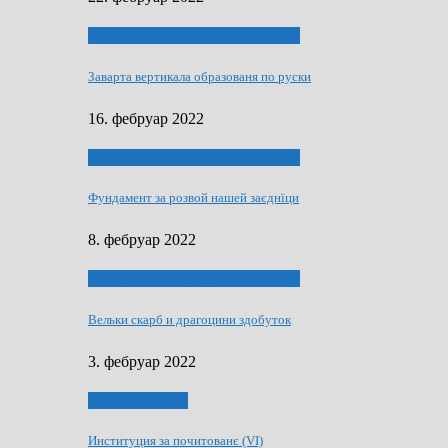
40 роки Оддзелєня за русинистику
Заварта вертикала образованя по руски
16. фебруар 2022
40 роки Оддзелєня за русинистику
Фундамент за розвой нашей заєднїци
8. фебруар 2022
40 роки Оддзелєня за русинистику
Вельки скарб и драгоцини здобуток
3. фебруар 2022
50 РОКИ МАКУ
Институция за почитованє (VI)