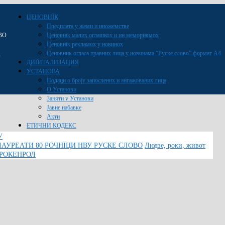
ЦЕНОВНЇК
Предплата у жеми и иножемстве
ВО
Ценовнїк малих оглашкох и ин мемориямох
Ценовнїк рекламох у новинох
Ценовник огласа правних лица у новинама “Руске слово” формат A4
O
ДИҐИТАЛИЗАЦИЯ
УСТАНОВА
Подаци о броју запослених и ангажованих лица
О Установи
Заняти у Установи
Јавне набавке
Акти
ЕТИЧНИ КОДЕКС
У
ЛАУРЕАТИ 80 РОЧНЇЦИ НВУ РУСКЕ СЛОВО
Людзе, роки, живот
 РОКЕНРОЛ