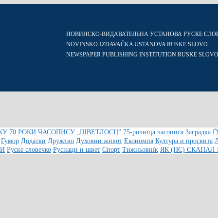
НОВИНСКО-ВИДАВАТЕЛЬНА УСТАНОВА РУСКЕ СЛО
NOVINSKO-IZDAVAČKA USTANOVA RUSKE SLOVO
NEWSPAPER PUBLISHING INSTITUTION RUSKE SLOV
КУ
70 РОКИ ЧАСОПИСУ „ШВЕТЛОСЦ”
75-рочнїца часописа Заградка
Ґ
Гумор
Додатки
Дружтво
Духовни живот
Економия
Култура и просвита
КИ
Руске словечко
Руснаци и швет
Спорт
Тижньовнїк
ЯК (НЄ) СКАПАЛ