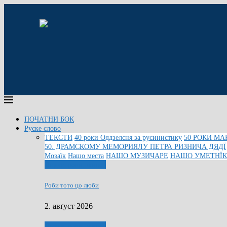
ПОЧАТНИ БОК
Руске слово
ТЕКСТИ
40 роки Оддзелєня за русинистику
50 РОКИ МА
50. ДРАМСКОМУ МЕМОРИЯЛУ ПЕТРА РИЗНИЧА ДЯДЇ
Мозаїк
Нашо места
НАШО МУЗИЧАРЕ
НАШО УМЕТНЇ
Людзе, роки, живот
Роби тото цо люби
2. авґуст 2026
Людзе, роки, живот