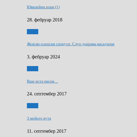
Ювилейни роки (1)
28. фебруар 2018
Гумор
Женско-хлопски спокуси: Слуп докрива насадзени
3. фебруар 2024
Гумор
Вше иста писня…
24. септембер 2017
Гумор
З мойого кута
11. септембер 2017