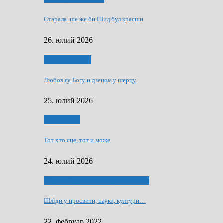
Старала ше же би Шид бул красши
26. юлий 2026
Духовни живот
Любов ґу Богу и дзецом у шерцу
25. юлий 2026
Руске слово
Тот хто сце, тот и може
24. юлий 2026
40 роки Оддзелєня за русинистику
Шлїди у просвити, науки, култури…
22. фебруар 2022