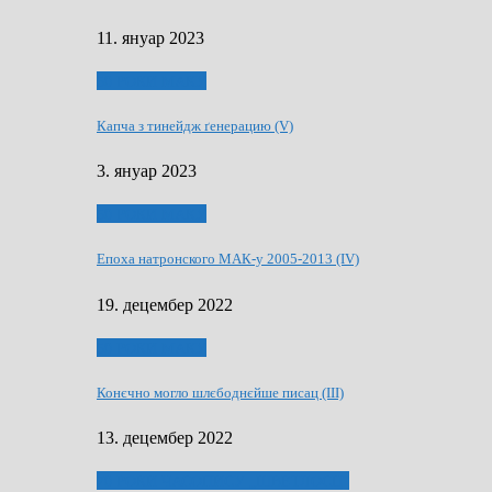
11. януар 2023
50 РОКИ МАКУ
Капча з тинейдж ґенерацию (V)
3. януар 2023
50 РОКИ МАКУ
Епоха натронского МАК-у 2005-2013 (IV)
19. децембер 2022
50 РОКИ МАКУ
Конєчно могло шлєбоднєйше писац (III)
13. децембер 2022
70 РОКИ ЧАСОПИСУ „ШВЕТЛОСЦ”