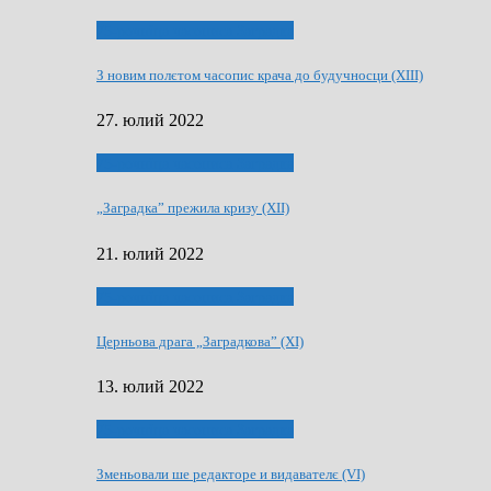
75-рочнїца часописа Заградка
З новим полєтом часопис крача до будучносци (XIII)
27. юлий 2022
75-рочнїца часописа Заградка
„Заградка” прежила кризу (XII)
21. юлий 2022
75-рочнїца часописа Заградка
Церньова драга „Заградкова” (XI)
13. юлий 2022
75-рочнїца часописа Заградка
Зменьовали ше редакторе и видавателє (VI)