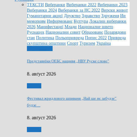
ТЕКСТИ
Виберанки
Виберанки 2022
Виберанки 2023
Виберанки 2024
Виберанки за НС 2022
Вирски живот
Гуманитарни акциї
Дружтво
Здравство
Здруженя
Ин
мемориям
Информованє
Култура
Локални виберанки
2026
Манифестациї
Млади
Националне швето
Руснацох
Национални совит
Образованє
Позарядови
стан
Политика
Польопривреда
Попис 2022
Привреда
скупштина општини
Спорт
Туризем
Україна
Информованє
Представнїки ОЕБС нащивя „НВУ Руске слово”
8. авґуст 2026
Култура
Фестивал жридлового шпиваня „Най ше нє забудзе”
будзе…
8. авґуст 2026
Култура