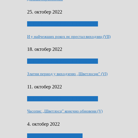
25. октобер 2022
70 РОКИ ЧАСОПИСУ „ШВЕТЛОСЦ”
И у найчежших рокох нє престал виходзиц (VII)
18. октобер 2022
70 РОКИ ЧАСОПИСУ „ШВЕТЛОСЦ”
Златни период у виходзеню „Шветлосци” (VI)
11. октобер 2022
70 РОКИ ЧАСОПИСУ „ШВЕТЛОСЦ”
Часопис „Шветлосц” конєчно обновени (V)
4. октобер 2022
75-рочнїца часописа Заградка