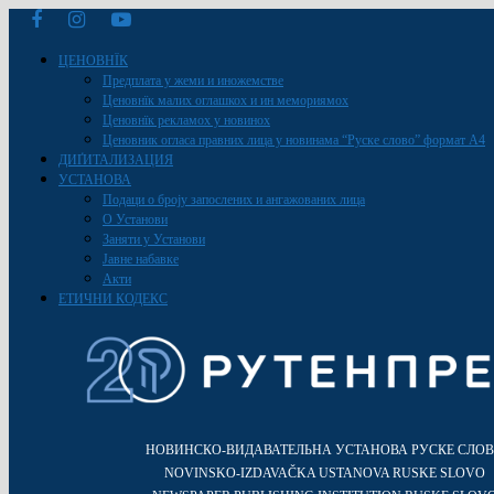
ЦЕНОВНЇК
Предплата у жеми и иножемстве
Ценовнїк малих оглашкох и ин мемориямох
Ценовнїк рекламох у новинох
Ценовник огласа правних лица у новинама “Руске слово” формат A4
ДИҐИТАЛИЗАЦИЯ
УСТАНОВА
Подаци о броју запослених и ангажованих лица
О Установи
Заняти у Установи
Јавне набавке
Акти
ЕТИЧНИ КОДЕКС
НОВИНСКО-ВИДАВАТЕЛЬНА УСТАНОВА РУСКЕ СЛО
NOVINSKO-IZDAVAČKA USTANOVA RUSKE SLOVO