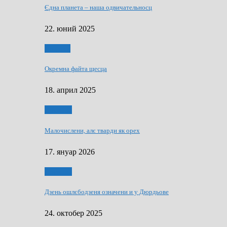
Єдна планета – наша одвичательносц
22. юний 2025
Додатки
Окремна файта щесца
18. април 2025
Дружтво
Малочислени, алє тварди як орех
17. януар 2026
Дружтво
Дзень ошлєбодзеня означени и у Дюрдьове
24. октобер 2025