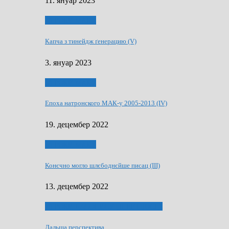
11. януар 2023
50 РОКИ МАКУ
Капча з тинейдж ґенерацию (V)
3. януар 2023
50 РОКИ МАКУ
Епоха натронского МАК-у 2005-2013 (IV)
19. децембер 2022
50 РОКИ МАКУ
Конєчно могло шлєбоднєйше писац (III)
13. децембер 2022
70 РОКИ ЧАСОПИСУ „ШВЕТЛОСЦ”
Дальша перспектива