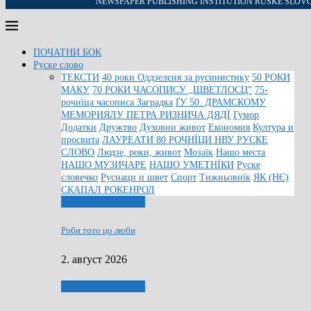
NEWSPAPER PUBLISHING INSTITUTION RUSKE SLOV
ПОЧАТНИ БОК
Руске слово
ТЕКСТИ
40 роки Оддзелєня за русинистику
50 РОКИ
МАКУ
70 РОКИ ЧАСОПИСУ „ШВЕТЛОСЦ”
75-
рочнїца часописа Заградка
ҐУ 50. ДРАМСКОМУ
МЕМОРИЯЛУ ПЕТРА РИЗНИЧА ДЯДЇ
Гумор
Додатки
Дружтво
Духовни живот
Економия
Култура и
просвита
ЛАУРЕАТИ 80 РОЧНЇЦИ НВУ РУСКЕ
СЛОВО
Людзе, роки, живот
Мозаїк
Нашо места
НАШО МУЗИЧАРЕ
НАШО УМЕТНЇКИ
Руске
словечко
Руснаци и швет
Спорт
Тижньовнїк
ЯК (НЄ)
СКАПАЛ РОКЕНРОЛ
Людзе, роки, живот
Роби тото цо люби
2. авґуст 2026
Людзе, роки, живот