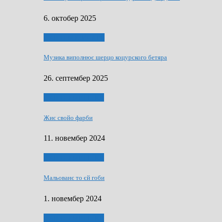
6. октобер 2025
НАШО МУЗИЧАРЕ
Музика виполнює шерцо коцурского бетяра
26. септембер 2025
НАШО УМЕТНЇКИ
Жиє свойо фарби
11. новембер 2024
НАШО УМЕТНЇКИ
Мальованє то єй гоби
1. новембер 2024
НАШО УМЕТНЇКИ