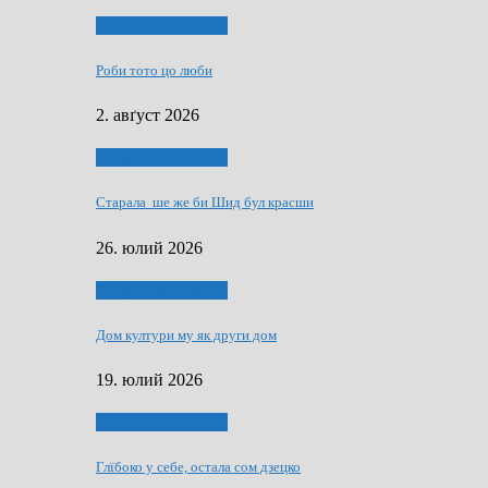
Людзе, роки, живот
Роби тото цо люби
2. авґуст 2026
Людзе, роки, живот
Старала ше же би Шид бул красши
26. юлий 2026
Людзе, роки, живот
Дом култури му як други дом
19. юлий 2026
Людзе, роки, живот
Глїбоко у себе, остала сом дзецко