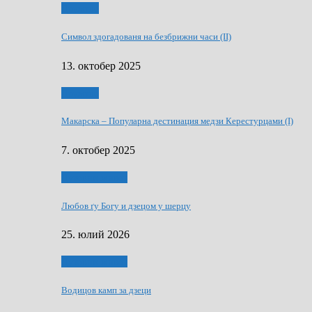
Дружтво
Символ здогадованя на безбрижни часи (II)
13. октобер 2025
Дружтво
Макарскa – Популарна дестинация медзи Керестурцами (I)
7. октобер 2025
Духовни живот
Любов ґу Богу и дзецом у шерцу
25. юлий 2026
Духовни живот
Водицов камп за дзеци