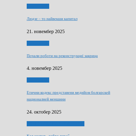
Тижньовнїк
Людзе – то найвекши капитал
21. новембер 2025
Тижньовнїк
Почали роботи на реконструкциї закрица
4. новембер 2025
Тижньовнїк
Етични кодекс представени медийом болгарскей
националней меншини
24. октобер 2025
ЯК (НЄ) СКАПАЛ РОКЕНРОЛ
Кед состав „добре диха”