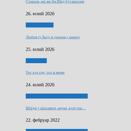
Старала ше же би Шид бул красши
26. юлий 2026
Духовни живот
Любов ґу Богу и дзецом у шерцу
25. юлий 2026
Руске слово
Тот хто сце, тот и може
24. юлий 2026
40 роки Оддзелєня за русинистику
Шлїди у просвити, науки, култури…
22. фебруар 2022