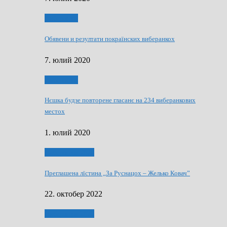
Виберанки
Обявени и резултати покраїнских виберанкох
7. юлий 2020
Виберанки
Нєшка будзе повторене гласанє на 234 виберанкових
местох
1. юлий 2020
Виберанки 2022
Преглашена лїстина „За Руснацох – Желько Ковач”
22. октобер 2022
Виберанки 2022