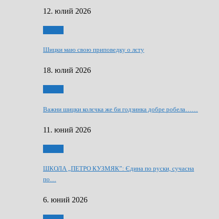
12. юлий 2026
Мозаїк
Шицки маю свою приповедку о лєту
18. юлий 2026
Мозаїк
Важни шицки колєчка же би годзинка добре робела……
11. юний 2026
Мозаїк
ШКОЛА „ПЕТРО КУЗМЯК”: Єдина по руски, сучасна
по…
6. юний 2026