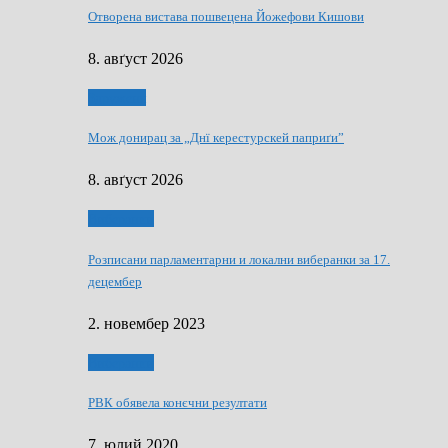
Отворена вистава пошвецена Йожефови Кишови
8. авґуст 2026
Здруженя
Мож донирац за „Днї керестурскей паприґи”
8. авґуст 2026
Виберанки
Розписани парламентарни и локални виберанки за 17.
децембер
2. новембер 2023
Виберанки
РВК обявела конєчни резултати
7. юлий 2020