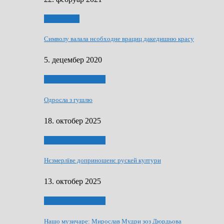
Нашо места
Символу валала нєобходне врациц дакедишню красу
5. децембер 2020
НАШО МУЗИЧАРЕ
Одросла з гушлю
18. октобер 2025
НАШО МУЗИЧАРЕ
Нєзмерлїве доприношенє рускей култури
13. октобер 2025
НАШО МУЗИЧАРЕ
Нашо музичаре: Мирослав Мудри зоз Дюрдьова