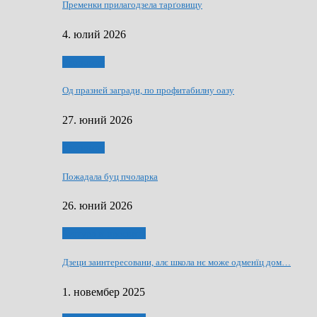
Пременки прилагодзела тарґовищу
4. юлий 2026
Економия
Од празней загради, по профитабилну оазу
27. юний 2026
Економия
Пожадала буц пчоларка
26. юний 2026
Култура и просвита
Дзеци заинтересовани, алє школа нє може одменїц дом…
1. новембер 2025