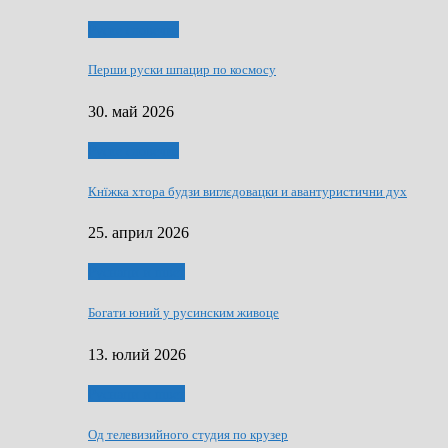
Руске словечко
Перши руски шпацир по космосу
30. май 2026
Руске словечко
Кнїжка хтора будзи виглєдовацки и авантуристични дух
25. април 2026
Руснаци и швет
Богати юний у русинским живоце
13. юлий 2026
Руснаци и швет
Од телевизийного студия по крузер