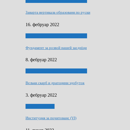
40 роки Оддзелєня за русинистику
Заварта вертикала образованя по руски
16. фебруар 2022
40 роки Оддзелєня за русинистику
Фундамент за розвой нашей заєднїци
8. фебруар 2022
40 роки Оддзелєня за русинистику
Вельки скарб и драгоцини здобуток
3. фебруар 2022
50 РОКИ МАКУ
Институция за почитованє (VI)