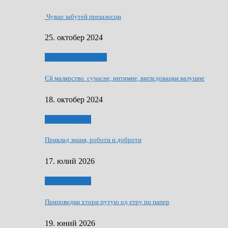
Чувар забутей прешлосци
25. октобер 2024
НАШО УМЕТНЇКИ
Єй малярство сучасне, интимне, виглєдовацки валушне
18. октобер 2024
Руске словечко
Приклад знаня, роботи и доброти
17. юлий 2026
Руске словечко
Приповедки хтори путую од етру по папер
19. юний 2026