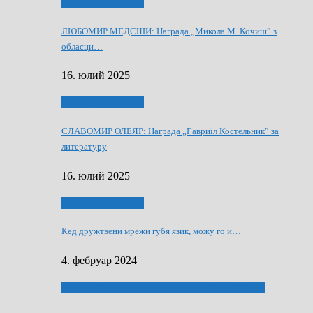
Култура и просвита
ЛЮБОМИР МЕДЄШИ: Награда „Микола М. Кочиш” з
обласци…
16. юлий 2025
Култура и просвита
СЛАВОМИР ОЛЕЯР: Награда „Гавриїл Костельник” за
литературу
16. юлий 2025
Култура и просвита
Кед дружтвени мрежи губя язик, можу го и…
4. фебруар 2024
ЛАУРЕАТИ 80 РОЧНЇЦИ НВУ РУСКЕ СЛОВО