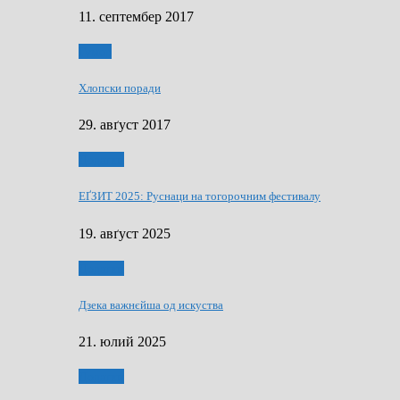
11. септембер 2017
Гумор
Хлопски поради
29. авґуст 2017
Додатки
ЕҐЗИТ 2025: Руснаци на тогорочним фестивалу
19. авґуст 2025
Додатки
Дзека важнєйша од искуства
21. юлий 2025
Додатки