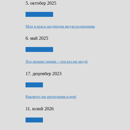
5. октобер 2025
Духовни живот
Моц и краса заєднїцтва медзи розличнима
6. май 2025
Духовни живот
Хто крашнє шпива – три раз ше модлї
17. децембер 2023
Економия
Квалитет ше препознава и ценї
11. юлий 2026
Економия