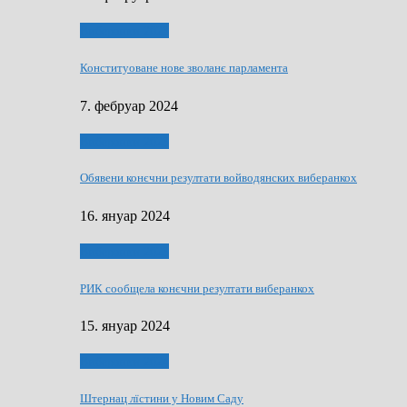
Виберанки 2023
Конституоване нове зволанє парламентa
7. фебруар 2024
Виберанки 2023
Обявени конєчни резултати войводянских виберанкох
16. януар 2024
Виберанки 2023
РИК сообщела конєчни резултати виберанкох
15. януар 2024
Виберанки 2024
Штернац лїстини у Новим Саду