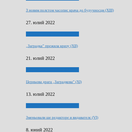
З новим полєтом часопис крача до будучносци (XIII)
27. юлий 2022
75-рочнїца часописа Заградка
„Заградка” прежила кризу (XII)
21. юлий 2022
75-рочнїца часописа Заградка
Церньова драга „Заградкова” (XI)
13. юлий 2022
75-рочнїца часописа Заградка
Зменьовали ше редакторе и видавателє (VI)
8. юний 2022