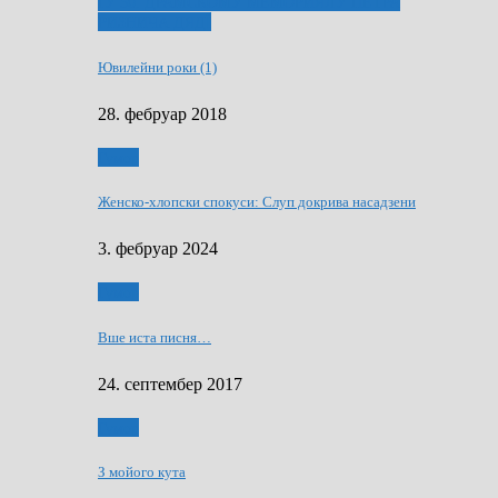
ҐУ 50. ДРАМСКОМУ МЕМОРИЯЛУ ПЕТРА
РИЗНИЧА ДЯДЇ
Ювилейни роки (1)
28. фебруар 2018
Гумор
Женско-хлопски спокуси: Слуп докрива насадзени
3. фебруар 2024
Гумор
Вше иста писня…
24. септембер 2017
Гумор
З мойого кута