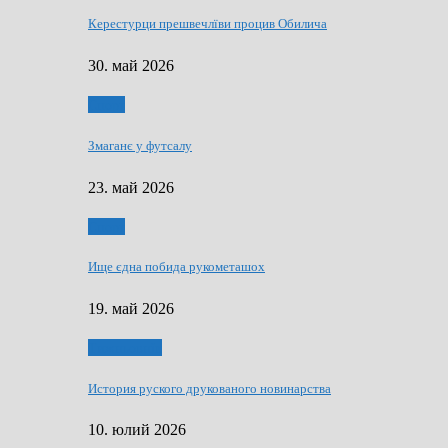
Керестурци прешвечлїви процив Обилича
30. май 2026
Спорт
Змаганє у футсалу
23. май 2026
Спорт
Ище єдна побида рукометашох
19. май 2026
Тижньовнїк
История руского друкованого новинарства
10. юлий 2026