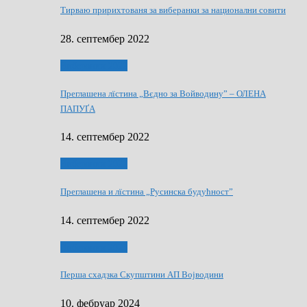
Тирваю пририхтованя за виберанки за национални совити
28. септембер 2022
Виберанки 2022
Преглашена лїстина „Вєдно за Войводину” – ОЛЕНА
ПАПУҐА
14. септембер 2022
Виберанки 2022
Преглашена и лїстина „Русинска будућност”
14. септембер 2022
Виберанки 2023
Перша схадзка Скупштини АП Војводини
10. фебруар 2024