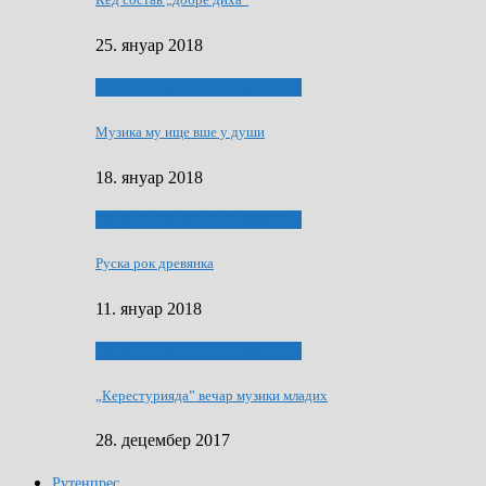
25. януар 2018
ЯК (НЄ) СКАПАЛ РОКЕНРОЛ
Музика му ище вше у души
18. януар 2018
ЯК (НЄ) СКАПАЛ РОКЕНРОЛ
Руска рок древянка
11. януар 2018
ЯК (НЄ) СКАПАЛ РОКЕНРОЛ
„Керестурияда” вечар музики младих
28. децембер 2017
Рутенпрес