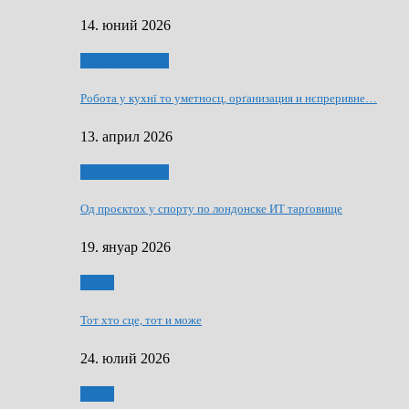
14. юний 2026
Руснаци и швет
Робота у кухнї то уметносц, орґанизация и нєпреривне…
13. април 2026
Руснаци и швет
Од проєктох у спорту по лондонске ИТ тарґовище
19. януар 2026
Спорт
Тот хто сце, тот и може
24. юлий 2026
Спорт