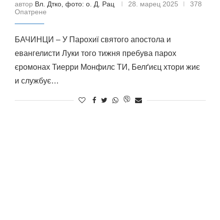
автор
Вл. Дтко, фото: о. Д. Рац
28. марец 2025
378
Опатрене
БАЧИНЦИ – У Парохиї святого апостола и
eвангелисти Луки того тижня пребува парох
єромонах Тиерри Монфилс ТИ, Белґиєц хтори жиє
и службує…