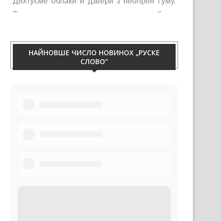
Тирваца изолация од витру, жими, галайку и
праху. Телефон 060/50-88-433.
НАЙНОВШЕ ЧИСЛО НОВИНОХ „РУСКЕ
СЛОВО”