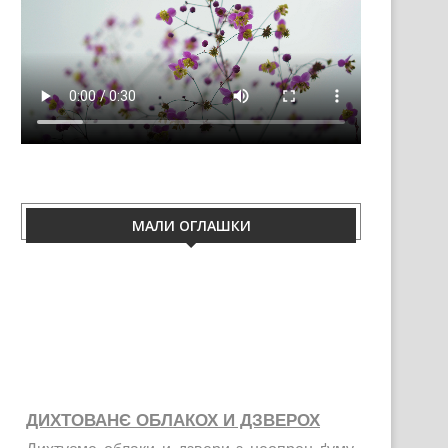
МАЛИ ОГЛАШКИ
ДИХТОВАНЄ ОБЛАКОХ И ДЗВЕРОХ
Дихтуєме облаки и дзвери з неопрен ґуму.