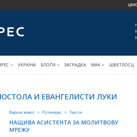
ЦЕН
ПРЕС
УКРАЇНА
БЛОҐИ
ЗАГРАДКА
МАK
ШВЕТЛОСЦ
ПОСТОЛА И EВАНГЕЛИСТИ ЛУКИ
Вирски живот
Рутенпрес
Тексти
НАЩИВА АСИСТЕНТА ЗА МОЛИТВОВУ
МРЕЖУ