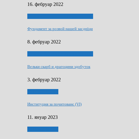
16. фебруар 2022
40 роки Оддзелєня за русинистику
Фундамент за розвой нашей заєднїци
8. фебруар 2022
40 роки Оддзелєня за русинистику
Вельки скарб и драгоцини здобуток
3. фебруар 2022
50 РОКИ МАКУ
Институция за почитованє (VI)
11. януар 2023
50 РОКИ МАКУ