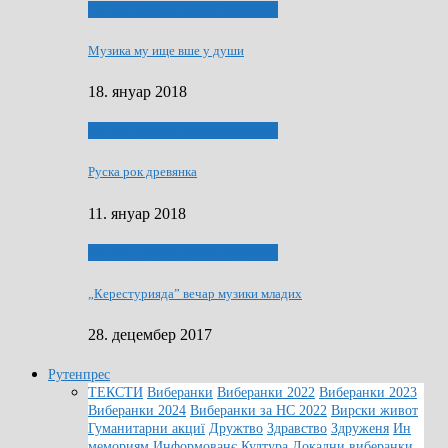
ЯК (НЄ) СКАПАЛ РОКЕНРОЛ
Музика му ище вше у души
18. януар 2018
ЯК (НЄ) СКАПАЛ РОКЕНРОЛ
Руска рок древянка
11. януар 2018
ЯК (НЄ) СКАПАЛ РОКЕНРОЛ
„Керестурияда” вечар музики младих
28. децембер 2017
Рутенпрес
ТЕКСТИ
Виберанки
Виберанки 2022
Виберанки 2023
Виберанки 2024
Виберанки за НС 2022
Вирски живот
Гуманитарни акциї
Дружтво
Здравство
Здруженя
Ин
мемориям
Информованє
Култура
Локални виберанки