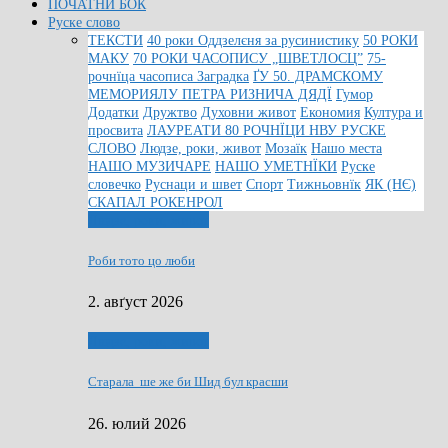
ПОЧАТНИ БОК
Руске слово
ТЕКСТИ
40 роки Оддзелєня за русинистику
50 РОКИ
МАКУ
70 РОКИ ЧАСОПИСУ „ШВЕТЛОСЦ”
75-
рочнїца часописа Заградка
ҐУ 50. ДРАМСКОМУ
МЕМОРИЯЛУ ПЕТРА РИЗНИЧА ДЯДЇ
Гумор
Додатки
Дружтво
Духовни живот
Економия
Култура и
просвита
ЛАУРЕАТИ 80 РОЧНЇЦИ НВУ РУСКЕ
СЛОВО
Людзе, роки, живот
Мозаїк
Нашо места
НАШО МУЗИЧАРЕ
НАШО УМЕТНЇКИ
Руске
словечко
Руснаци и швет
Спорт
Тижньовнїк
ЯК (НЄ)
СКАПАЛ РОКЕНРОЛ
Людзе, роки, живот
Роби тото цо люби
2. авґуст 2026
Людзе, роки, живот
Старала ше же би Шид бул красши
26. юлий 2026