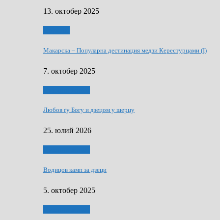
13. октобер 2025
Дружтво
Макарскa – Популарна дестинация медзи Керестурцами (I)
7. октобер 2025
Духовни живот
Любов ґу Богу и дзецом у шерцу
25. юлий 2026
Духовни живот
Водицов камп за дзеци
5. октобер 2025
Духовни живот