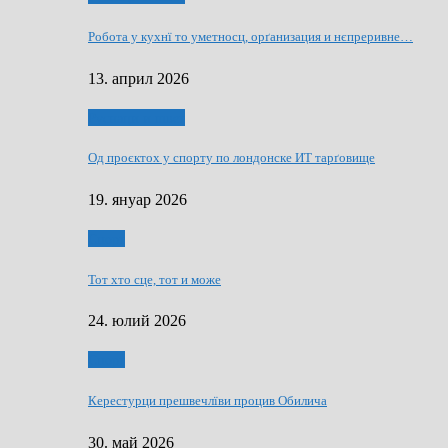
Робота у кухнї то уметносц, орґанизация и нєпреривне…
13. април 2026
Руснаци и швет
Од проєктох у спорту по лондонске ИТ тарґовище
19. януар 2026
Спорт
Тот хто сце, тот и може
24. юлий 2026
Спорт
Керестурци прешвечлїви процив Обилича
30. май 2026