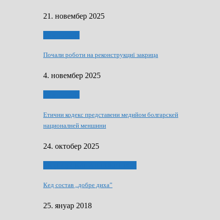
21. новембер 2025
Тижньовнїк
Почали роботи на реконструкциї закрица
4. новембер 2025
Тижньовнїк
Етични кодекс представени медийом болгарскей
националней меншини
24. октобер 2025
ЯК (НЄ) СКАПАЛ РОКЕНРОЛ
Кед состав „добре диха”
25. януар 2018