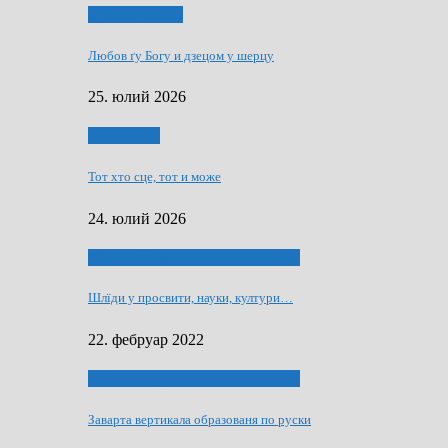
Духовни живот
Любов ґу Богу и дзецом у шерцу
25. юлий 2026
Руске слово
Тот хто сце, тот и може
24. юлий 2026
40 роки Оддзелєня за русинистику
Шлїди у просвити, науки, култури…
22. фебруар 2022
40 роки Оддзелєня за русинистику
Заварта вертикала образованя по руски