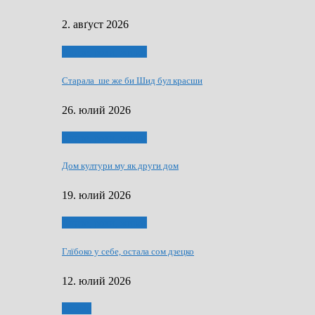
2. авґуст 2026
Людзе, роки, живот
Старала ше же би Шид бул красши
26. юлий 2026
Людзе, роки, живот
Дом култури му як други дом
19. юлий 2026
Людзе, роки, живот
Глїбоко у себе, остала сом дзецко
12. юлий 2026
Мозаїк