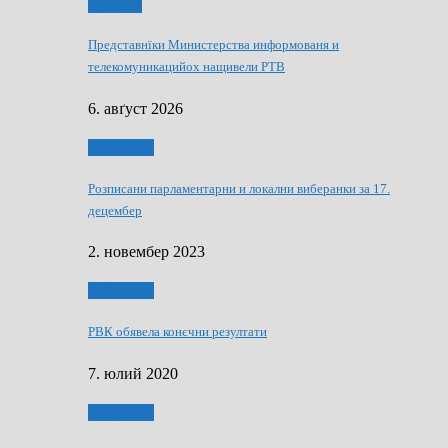
Дружтво
Представнїки Министерства информованя и
телекомуникацийох нащивели РТВ
6. авґуст 2026
Виберанки
Розписани парламентарни и локални виберанки за 17.
децембер
2. новембер 2023
Виберанки
РВК обявела конєчни резултати
7. юлий 2020
Виберанки