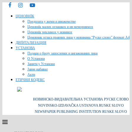
ЦЕНОВНЇК
Предплата у жеми и иножемстве
Ценовнїк малих оглашкох и ин мемориямох
Ценовнїк рекламох у новинох
Ценовник огласа правних лица у новинама “Руске слово” формат A4
ДИҐИТАЛИЗАЦИЯ
УСТАНОВА
Подаци о броју запослених и ангажованих лица
О Установи
Заняти у Установи
Јавне набавке
Акти
ЕТИЧНИ КОДЕКС
НОВИНСКО-ВИДАВАТЕЛЬНА УСТАНОВА РУСКЕ СЛОВО
NOVINSKO-IZDAVAČKA USTANOVA RUSKE SLOVO
NEWSPAPER PUBLISHING INSTITUTION RUSKE SLOVO