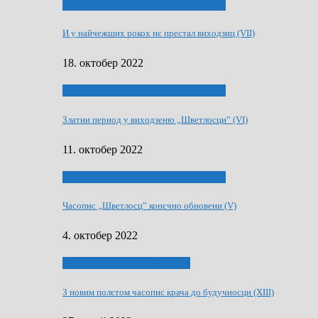
70 РОКИ ЧАСОПИСУ „ШВЕТЛОСЦ”
И у найчежших рокох нє престал виходзиц (VII)
18. октобер 2022
70 РОКИ ЧАСОПИСУ „ШВЕТЛОСЦ”
Златни период у виходзеню „Шветлосци” (VI)
11. октобер 2022
70 РОКИ ЧАСОПИСУ „ШВЕТЛОСЦ”
Часопис „Шветлосц” конєчно обновени (V)
4. октобер 2022
75-рочнїца часописа Заградка
З новим полєтом часопис крача до будучносци (XIII)