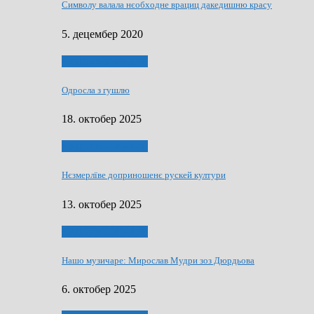
Символу валала нєобходне врациц дакедишню красу
5. децембер 2020
НАШО МУЗИЧАРЕ
Одросла з гушлю
18. октобер 2025
НАШО МУЗИЧАРЕ
Нєзмерлїве доприношенє рускей култури
13. октобер 2025
НАШО МУЗИЧАРЕ
Нашо музичаре: Мирослав Мудри зоз Дюрдьова
6. октобер 2025