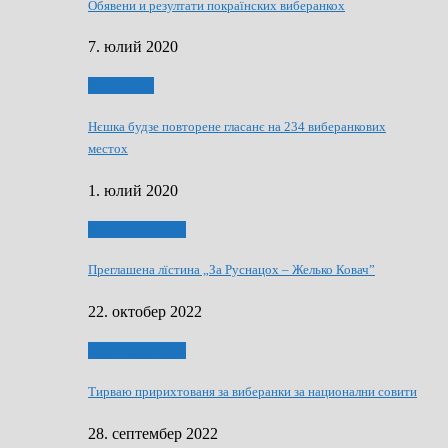
Обявени и резултати покраїнских виберанкох
7. юлий 2020
Виберанки
Нєшка будзе повторене гласанє на 234 виберанкових
местох
1. юлий 2020
Виберанки 2022
Преглашена лїстина „За Руснацох – Желько Ковач”
22. октобер 2022
Виберанки 2022
Тирваю пририхтованя за виберанки за национални совити
28. септембер 2022