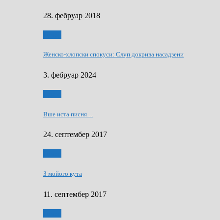
28. фебруар 2018
Гумор
Женско-хлопски спокуси: Слуп докрива насадзени
3. фебруар 2024
Гумор
Вше иста писня…
24. септембер 2017
Гумор
З мойого кута
11. септембер 2017
Гумор