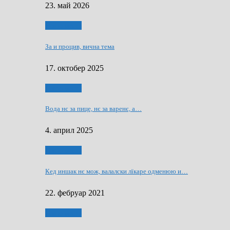
23. май 2026
Нашо места
За и процив, вична тема
17. октобер 2025
Нашо места
Вода нє за пице, нє за варeнє, a…
4. април 2025
Нашо места
Кед иншак нє мож, валалски лїкаре одменюю и…
22. фебруар 2021
Нашо места