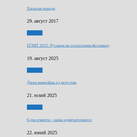
Хлопски поради
29. авґуст 2017
Додатки
ЕҐЗИТ 2025: Руснаци на тогорочним фестивалу
19. авґуст 2025
Додатки
Дзека важнєйша од искуства
21. юлий 2025
Додатки
Єдна планета – наша одвичательносц
22. юний 2025