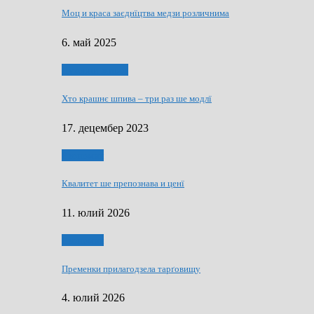
Моц и краса заєднїцтва медзи розличнима
6. май 2025
Духовни живот
Хто крашнє шпива – три раз ше модлї
17. децембер 2023
Економия
Квалитет ше препознава и ценї
11. юлий 2026
Економия
Пременки прилагодзела тарґовищу
4. юлий 2026