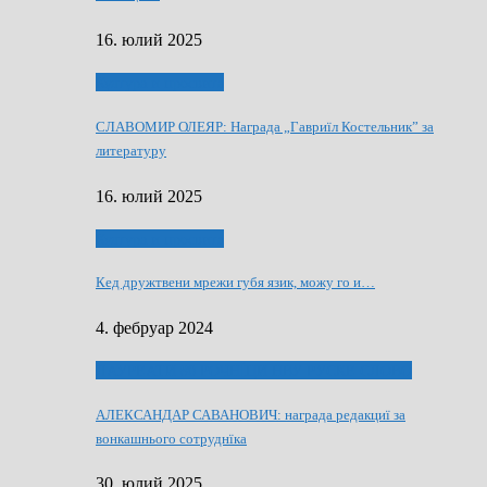
16. юлий 2025
Култура и просвита
СЛАВОМИР ОЛЕЯР: Награда „Гавриїл Костельник” за
литературу
16. юлий 2025
Култура и просвита
Кед дружтвени мрежи губя язик, можу го и…
4. фебруар 2024
ЛАУРЕАТИ 80 РОЧНЇЦИ НВУ РУСКЕ СЛОВО
АЛЕКСАНДАР САВАНОВИЧ: награда редакциї за
вонкашнього сотруднїка
30. юлий 2025