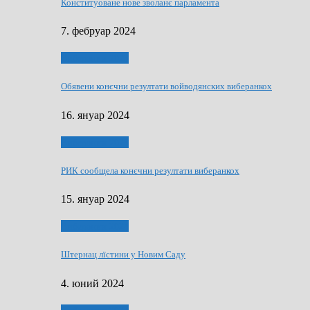
Конституоване нове зволанє парламентa
7. фебруар 2024
Виберанки 2023
Обявени конєчни резултати войводянских виберанкох
16. януар 2024
Виберанки 2023
РИК сообщела конєчни резултати виберанкох
15. януар 2024
Виберанки 2024
Штернац лїстини у Новим Саду
4. юний 2024