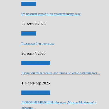
Економия
Од празней загради, по профитабилну оазу
27. юний 2026
Економия
Пожадала буц пчоларка
26. юний 2026
Култура и просвита
Дзеци заинтересовани, алє школа нє може одменїц дом…
1. новембер 2025
Култура и просвита
ЛЮБОМИР МЕДЄШИ: Награда „Микола М. Кочиш” з
обласци…