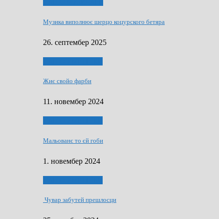
НАШО МУЗИЧАРЕ
Музика виполнює шерцо коцурского бетяра
26. септембер 2025
НАШО УМЕТНЇКИ
Жиє свойо фарби
11. новембер 2024
НАШО УМЕТНЇКИ
Мальованє то єй гоби
1. новембер 2024
НАШО УМЕТНЇКИ
Чувар забутей прешлосци