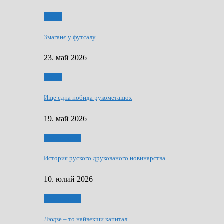
Спорт
Змаганє у футсалу
23. май 2026
Спорт
Ище єдна побида рукометашох
19. май 2026
Тижньовнїк
История руского друкованого новинарства
10. юлий 2026
Тижньовнїк
Людзе – то найвекши капитал