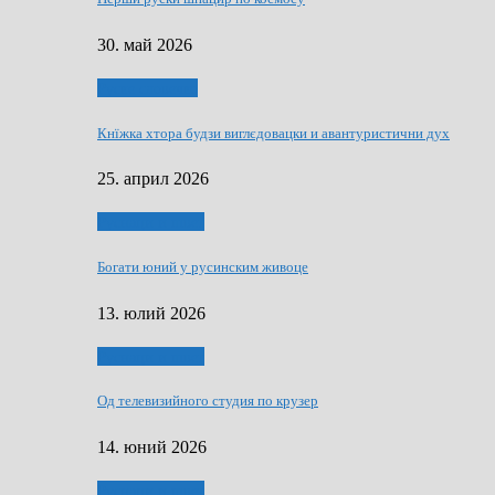
30. май 2026
Руске словечко
Кнїжка хтора будзи виглєдовацки и авантуристични дух
25. април 2026
Руснаци и швет
Богати юний у русинским живоце
13. юлий 2026
Руснаци и швет
Од телевизийного студия по крузер
14. юний 2026
Руснаци и швет