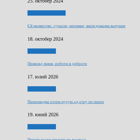
25. октобер 2024
НАШО УМЕТНЇКИ
Єй малярство сучасне, интимне, виглєдовацки валушне
18. октобер 2024
Руске словечко
Приклад знаня, роботи и доброти
17. юлий 2026
Руске словечко
Приповедки хтори путую од етру по папер
19. юний 2026
Руске словечко
Перши руски шпацир по космосу