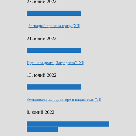
27. юлий 2022
75-рочнїца часописа Заградка
„Заградка” прежила кризу (XII)
21. юлий 2022
75-рочнїца часописа Заградка
Церньова драга „Заградкова” (XI)
13. юлий 2022
75-рочнїца часописа Заградка
Зменьовали ше редакторе и видавателє (VI)
8. юний 2022
ҐУ 50. ДРАМСКОМУ МЕМОРИЯЛУ ПЕТРА
РИЗНИЧА ДЯДЇ