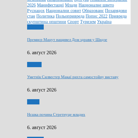
2026
Манифестациї
Млади
Националне швето
Руснацох
Национални совит
Образованє
Позарядови
стан
Политика
Польопривреда
Попис 2022
Привреда
скупштина општини
Спорт
Туризем
Україна
Дружтво
Премиєр Мацут нащивел Дом здравя у Шидзе
6. авґуст 2026
Култура
Уметнїк Силвестер Макаї рихта самостойну виставу
6. авґуст 2026
Млади
Нєшка почина Стретнуце младих
6. авґуст 2026