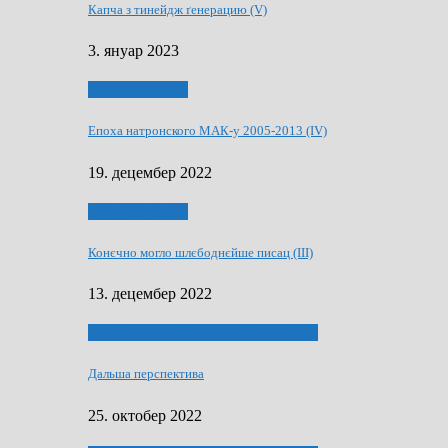
Капча з тинейдж ґенерацию (V)
3. януар 2023
50 РОКИ МАКУ
Епоха натронского МАК-у 2005-2013 (IV)
19. децембер 2022
50 РОКИ МАКУ
Конєчно могло шлєбоднєйше писац (III)
13. децембер 2022
70 РОКИ ЧАСОПИСУ „ШВЕТЛОСЦ”
Дальша перспектива
25. октобер 2022