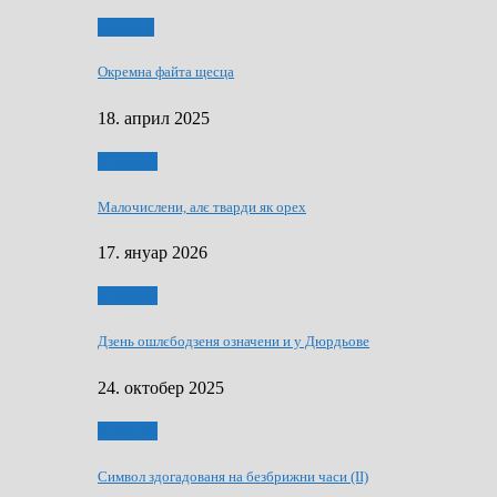
Додатки
Окремна файта щесца
18. април 2025
Дружтво
Малочислени, алє тварди як орех
17. януар 2026
Дружтво
Дзень ошлєбодзеня означени и у Дюрдьове
24. октобер 2025
Дружтво
Символ здогадованя на безбрижни часи (II)