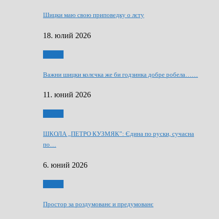
Шицки маю свою приповедку о лєту
18. юлий 2026
Мозаїк
Важни шицки колєчка же би годзинка добре робела……
11. юний 2026
Мозаїк
ШКОЛА „ПЕТРО КУЗМЯК”: Єдина по руски, сучасна
по…
6. юний 2026
Мозаїк
Простор за роздумованє и предумованє