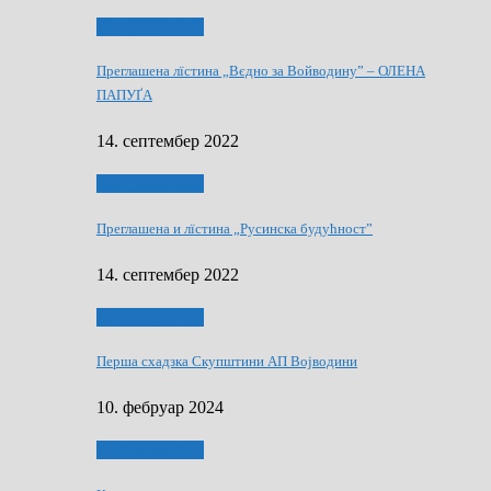
Виберанки 2022
Преглашена лїстина „Вєдно за Войводину” – ОЛЕНА
ПАПУҐА
14. септембер 2022
Виберанки 2022
Преглашена и лїстина „Русинска будућност”
14. септембер 2022
Виберанки 2023
Перша схадзка Скупштини АП Војводини
10. фебруар 2024
Виберанки 2023