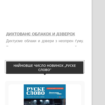
ДИХТОВАНЄ ОБЛАКОХ И ДЗВЕРОХ
Дихтуєме облаки и дзвери з неопрен ґуму.
Тирваца изолация од витру, жими, галайку и
праху. Телефон 060/50-88-433.
НАЙНОВШЕ ЧИСЛО НОВИНОХ „РУСКЕ
СЛОВО”