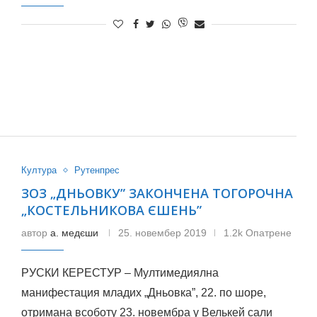
Култура
Рутенпрес
ЗОЗ „ДНЬОВКУ” ЗАКОНЧЕНА ТОГОРОЧНА
„КОСТЕЛЬНИКОВА ЄШЕНЬ”
автор
а. медєши
25. новембер 2019
1.2k Опатрене
РУСКИ КЕРЕСТУР – Мултимедиялна
манифестация младих „Дньовка”, 22. по шоре,
отримана всоботу 23. новембра у Велькей сали