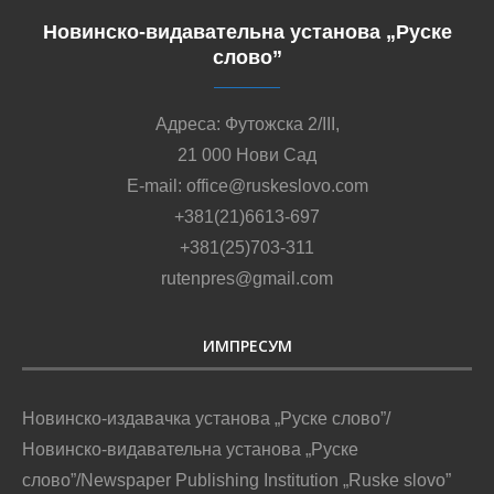
Новинско-видавательна установа „Руске
слово”
Адреса: Футожска 2/III,
21 000 Нови Сад
E-mail: office@ruskeslovo.com
+381(21)6613-697
+381(25)703-311
rutenpres@gmail.com
ИМПРЕСУМ
Новинско-издавачка установа „Руске слово”/
Новинско-видавательна установа „Руске
слово”/Newspaper Publishing Institution „Ruske slovo”