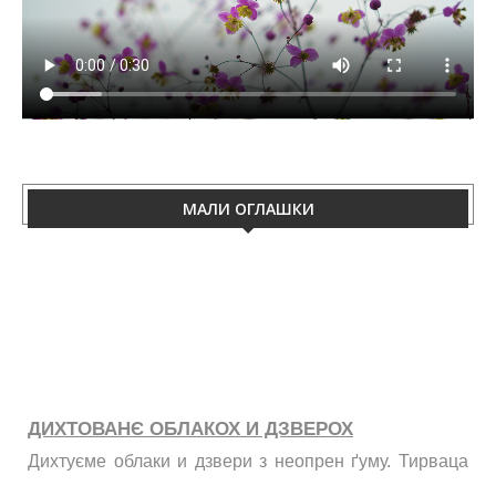
МАЛИ ОГЛАШКИ
ДИХТОВАНЄ ОБЛАКОХ И ДЗВЕРОХ
Дихтуєме облаки и дзвери з неопрен ґуму. Тирваца
изолация од витру, жими, галайку и праху. Телефон