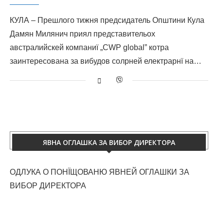
КУЛА – Прешлого тижня предсидатель Општини Кула
Дамян Милянич приял представительох
австралийскей компаниї „CWP global” котра
заинтересована за вибудов солрней електрарнї на…
ЯВНА ОГЛАШКА ЗА ВИБОР ДИРЕКТОРА
ОДЛУКА О ПОНЇЩОВАНЮ ЯВНЕЙ ОГЛАШКИ ЗА
ВИБОР ДИРЕКТОРА