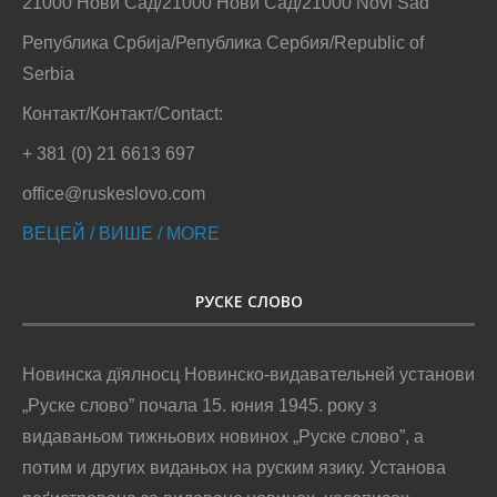
21000 Нови Сад/21000 Нови Сад/21000 Novi Sad
Република Србија/Република Сербия/Republic of
Serbia
Контакт/Контакт/Contact:
+ 381 (0) 21 6613 697
office@ruskeslovo.com
ВЕЦЕЙ / ВИШЕ / MORE
РУСКЕ СЛОВО
Новинска дїялносц Новинско-видавательней установи
„Руске слово” почала 15. юния 1945. року з
видаваньом тижньових новинох „Руске слово”, а
потим и других виданьох на руским язику. Установа