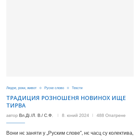
Людзе, роки, живот
Руске слово
Тексти
ТРАДИЦИЯ РОЗНОШЕНЯ НОВИНОХ ИЩЕ
ТИРВА
автор
Вл.Дї./Л. В./ С.Ф.
8. юний 2024
488 Опатрене
Вони нє заняти у „Руским слове”, нє часц су колектива,