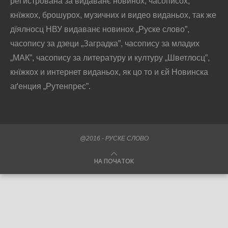
реґистрована за видаванє новинох, часописох,
кнїжкох, брошурох, музичних и видео виданьох, так же
дїялносц НВУ видаванє новинох „Руске слово”,
часопису за дзеци „Заградка”, часопису за младих
„МАК”, часопису за литературу и културу „Шветлосц”,
кнїжкох и интернет виданьох, як цо то и єй Новинска
аґенция „Рутенпрес”.
@2016 - РУСКЕ СЛОВО
НА ПОЧАТОК