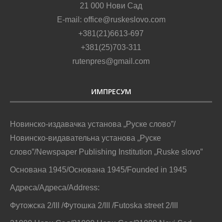
21 000 Нови Сад
E-mail: office@ruskeslovo.com
+381(21)6613-697
+381(25)703-311
rutenpres@gmail.com
ИМПРЕСУМ
Новинско-издавачка установа „Руске слово”/
Новинско-видавательна установа „Руске
слово”/Newspaper Publishing Institution „Ruske slovo”
Основана 1945/Основана 1945/Founded in 1945
Адреса/Адреса/Address:
Футожска 2/III /Футошка 2/III /Futoska street 2/III