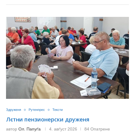
Здруженя
Рутенпрес
Тексти
Лєтни пензионерски друженя
автор
Ол. Папуґа
4. авґуст 2026
84 Опатрене