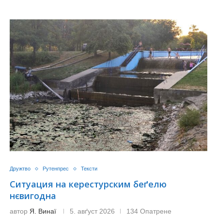
Дружтво
Рутенпрес
Тексти
Ситуация на керестурским беґелю
нєвигодна
автор
Я. Винаї
5. авґуст 2026
134 Опатрене