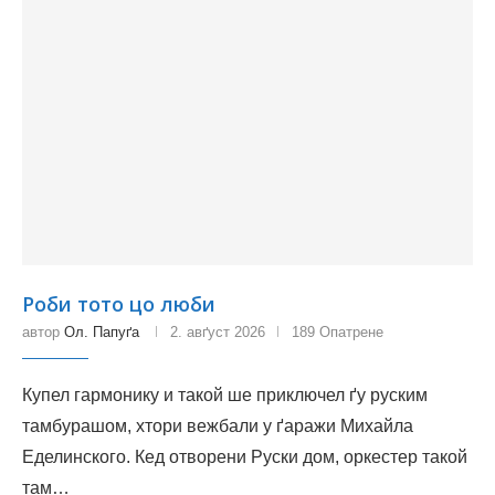
Роби тото цо люби
автор
Ол. Папуґа
2. авґуст 2026
189 Опатрене
Купел гармонику и такой ше приключел ґу руским
тамбурашом, хтори вежбали у ґаражи Михайла
Еделинского. Кед отворени Руски дом, оркестер такой
там…