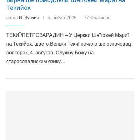
Вирни ше помодлєли Шнїговей Мариї на
Текийох
автор
В. Вуячич
5. авґуст 2026
77 Опатрене
ТЕКИЇ/ПЕТРОВАРАДИН – У Церкви Шнїговей Мариї
на Текийох, швето Вельки Текиї почало ше означовац
вовторок, 4. авґуста. Службу Божу на
старославянским язику…