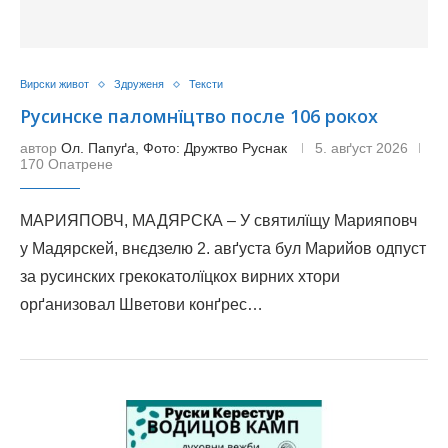
Вирски живот
Здруженя
Тексти
Русинске паломнїцтво после 106 рокох
автор
Ол. Папуґа, Фото: Дружтво Руснак
5. авґуст 2026
170 Опатрене
МАРИЯПОВЧ, МАДЯРСКА – У святилїщу Марияповч
у Мадярскей, внєдзелю 2. авґуста бул Марийов одпуст
за русинских грекокатолїцкох вирних хтори
орґанизовал Шветови конґрес…