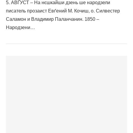
5. АВҐУСТ – На нєшкайши дзень ше народзели
писатель прозаист Евґений М. Кочиш, о. Силвестер
Саламон и Владимир Паланчанин. 1850 –
Народзени…