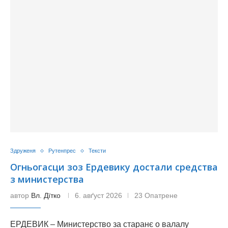
Здруженя
Рутенпрес
Тексти
Огньогасци зоз Ердевику достали средства
з министерства
автор
Вл. Дїтко
6. авґуст 2026
23 Опатрене
ЕРДЕВИК – Министерство за старанє о валалу