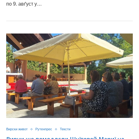
по 9. авґуст у…
Вирски живот
Рутенпрес
Тексти