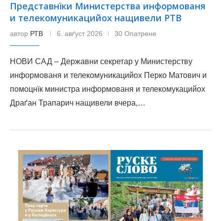
Представнїки Министерства информованя
и телекомуникацийох нащивели РТВ
автор
РТВ
6. авґуст 2026
30 Опатрене
НОВИ САД – Державни секретар у Министерству
информованя и телекомуникацийох Перко Матович и
помоцнїк министра информованя и телекомукацийох
Драґан Трапарич нащивели вчера,…