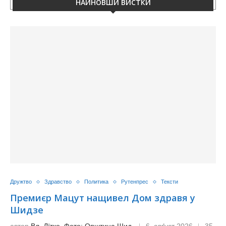
НАЙНОВШИ ВИСТКИ
Дружтво
Здравство
Политика
Рутенпрес
Тексти
Премиєр Мацут нащивел Дом здравя у
Шидзе