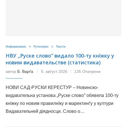
Информованє
Рутенпрес
Тексти
НВУ „Руске слово” видало 100-ту кнїжку у
новим видавательстве (статистика)
автор
Б. Варґа
5. авґуст 2026
135 Опатрене
НОВИ САД-РУСКИ КЕРЕСТУР – Новинско-
видавательна установа „Руске слово” обявела 100-ту
кнїжку по новим правилнїку и маректинґу у култури
Видавательней дїядносци. Слово о…