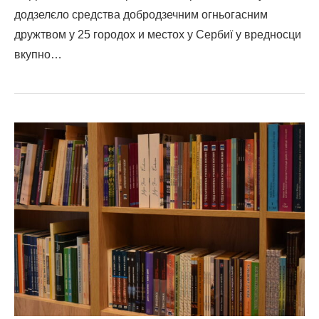
додзелєло средства добродзечним огньогасним
дружтвом у 25 городох и местох у Сербиї у вредносци
вкупно…