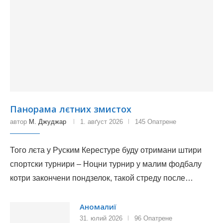
Панорама лєтних змистох
автор
М. Джуджар
1. авґуст 2026
145 Опатрене
Того лєта у Руским Керестуре буду отримани штири
спортски турнири – Ноцни турнир у малим фодбалу
котри закончени пондзелок, такой стреду после…
Аномалиї
31. юлий 2026
96 Опатрене