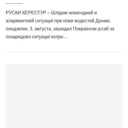
РУСКИ КЕРЕСТУР – Шлїдом нєвигодней и
алармантней ситуациї пре нїзки водостой Дунаю,
пондзелок, 3. авґуста, зашедал Покраїнски штаб за
позарядово ситуациї котри…