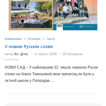
Информованє
Рутенпрес
Тексти
У новим Руским слове
автор
Вл. Дїтко
6. авґуст 2026
28 Опатрене
НОВИ САД – У найновшим 32. чишлє новинох Руске
слово на бокох Тижньовнїк мож пречитац як було у
лєтнєй школи у Попрадзе.…