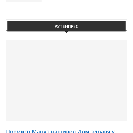
РУТЕНПРЕС
Премиєр Мацут нащивел Дом здравя у