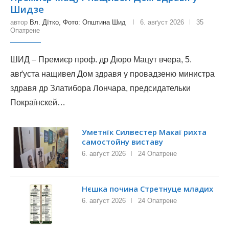
Шидзе
автор
Вл. Дїтко, Фото: Општина Шид
6. авґуст 2026
35
Опатрене
ШИД – Премиєр проф. др Дюро Мацут вчера, 5.
авґуста нащивел Дом здравя у провадзеню министра
здравя др Златибора Лончара, предсидательки
Покраїнскей…
Уметнїк Силвестер Макаї рихта
самостойну виставу
6. авґуст 2026
24 Опатрене
Нєшка почина Стретнуце младих
6. авґуст 2026
24 Опатрене