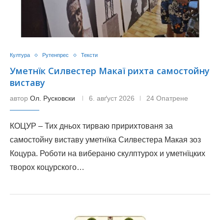
Култура
Рутенпрес
Тексти
Уметнїк Силвестер Макаї рихта самостойну
виставу
автор
Ол. Русковски
6. авґуст 2026
24 Опатрене
КОЦУР – Тих дньох тирваю пририхтованя за
самостойну виставу уметнїка Силвестера Макая зоз
Коцура. Роботи на вибераню скулптурох и уметнїцких
творох коцурского…