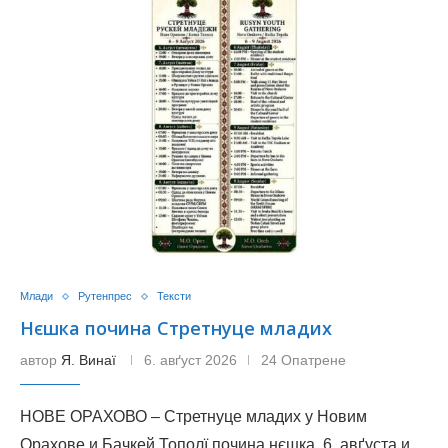
Млади
Рутенпрес
Тексти
Нєшка почина Стретнуце младих
автор
Я. Винаї
6. авґуст 2026
24 Опатрене
НОВЕ ОРАХОВО – Стретнуце младих у Новим
Орахове и Бачкей Тополї почина нєшка, 6. авґуста и