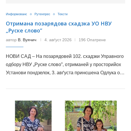
Информованє
Рутенпрес
Тексти
Отримана позарядова схадзка УО НВУ
„Руске слово”
автор
В. Вуячич
4. авґуст 2026
196 Опатрене
НОВИ САД – На позарядовей 102. схадзки Управного
одбору НВУ „Руске слово”, отриманей у просторийох
Установи пондзелок, 3. авґуста принєшена Одлука о…