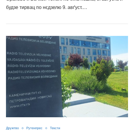
будзе тирвац по нєдзелю 9. авґуст.…
Дружтво
Рутенпрес
Тексти