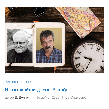
Рутенпрес
Тексти
На нєшкайши дзень, 5. авґуст
автор
В. Вуячич
5. авґуст 2026
68 Опатрене