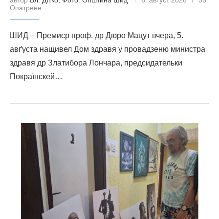
автор
Вл. Дїтко, Фото: Општина Шид
6. авґуст 2026
35
Опатрене
ШИД – Премиєр проф. др Дюро Мацут вчера, 5.
авґуста нащивел Дом здравя у провадзеню министра
здравя др Златибора Лончара, предсидательки
Покраїнскей…