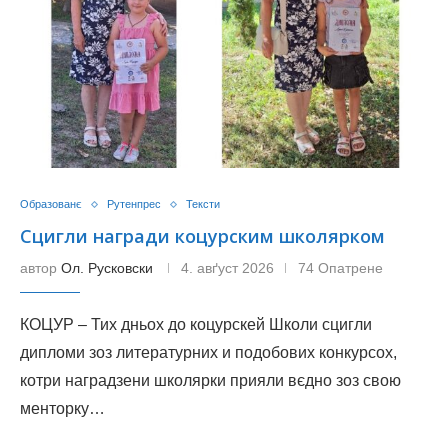
Образованє
Рутенпрес
Тексти
Сцигли награди коцурским школярком
автор
Ол. Русковски
4. авґуст 2026
74 Опатрене
КОЦУР – Тих дньох до коцурскей Школи сцигли
дипломи зоз литературних и подобових конкурсох,
котри наградзени школярки прияли вєдно зоз свою
менторку…