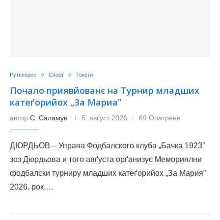
Рутенпрес
Спорт
Тексти
Почало приявйованє на Tурнир младших
катеґорийох „За Мариa”
автор
С. Саламун
5. авґуст 2026
69 Опатрене
ДЮРДЬОВ – Управа Фодбалского клуба „Бачка 1923”
зоз Дюрдьовa и того авґуста орґанизує Mемориялни
фодбалски турниру младших катеґорийох „За Мария”
2026. рок.…