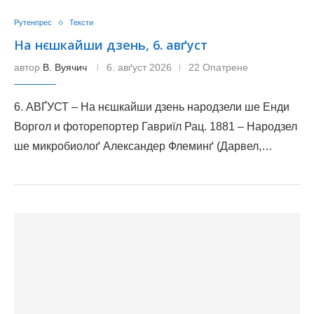
Рутенпрес
Тексти
На нєшкайши дзень, 6. авґуст
автор
В. Вуячич
6. авґуст 2026
22 Опатрене
6. АВҐУСТ – На нєшкайши дзень народзели ше Енди
Воргол и фоторепортер Гавриїл Рац. 1881 – Народзел
ше микробиолоґ Александер Флеминґ (Дарвел,…