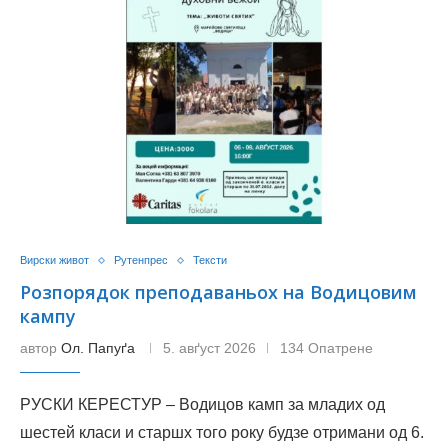
Вирски живот
Рутенпрес
Тексти
Розпорядок преподаваньох на Водицовим
кампу
автор
Ол. Папуґа
5. авґуст 2026
134 Опатрене
РУСКИ КЕРЕСТУР – Водицов камп за младих од
шестей класи и старшх того року будзе отримани од 6.