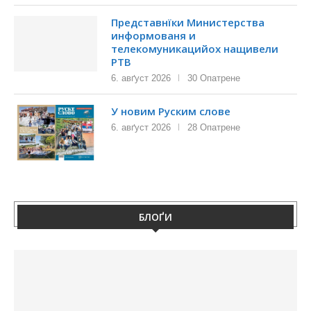
Представнїки Министерства
информованя и
телекомуникацийох нащивели
РТВ
6. авґуст 2026
30 Опатрене
У новим Руским слове
6. авґуст 2026
28 Опатрене
БЛОҐИ