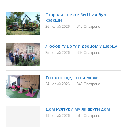
Старала ше же би Шид бул
красши
26. юлий 2026
345 Опатрене
Любов ґу Богу и дзецом у шерцу
25. юлий 2026
362 Опатрене
Тот хто сце, тот и може
24. юлий 2026
340 Опатрене
Дом култури му як други дом
19. юлий 2026
519 Опатрене