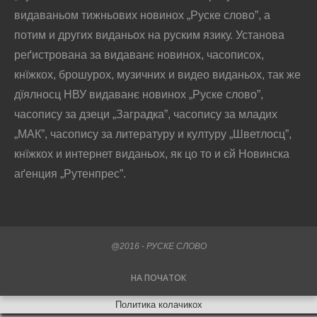
видаваньом тижньових новинох „Руске слово”, а
потим и других виданьох на руским язику. Установа
реґистрована за видаванє новинох, часописох,
кнїжкох, брошурох, музичних и видео виданьох, так же
дїялносц НВУ видаванє новинох „Руске слово”,
часопису за дзеци „Заградка”, часопису за младих
„МАК”, часопису за литературу и културу „Шветлосц”,
кнїжкох и интернет виданьох, як цо то и єй Новинска
аґенция „Рутенпрес”.
@2016 - РУСКЕ СЛОВО
НА ПОЧАТОК
Политика колачикох