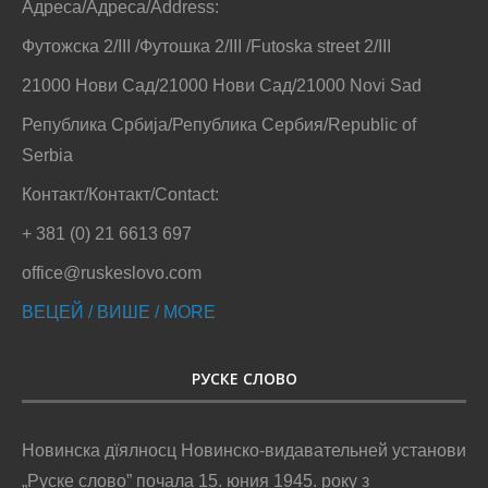
Адреса/Адреса/Address:
Футожска 2/III /Футошка 2/III /Futoska street 2/III
21000 Нови Сад/21000 Нови Сад/21000 Novi Sad
Република Србија/Република Сербия/Republic of
Serbia
Контакт/Контакт/Contact:
+ 381 (0) 21 6613 697
office@ruskeslovo.com
ВЕЦЕЙ / ВИШЕ / MORE
РУСКЕ СЛОВО
Новинска дїялносц Новинско-видавательней установи
„Руске слово” почала 15. юния 1945. року з