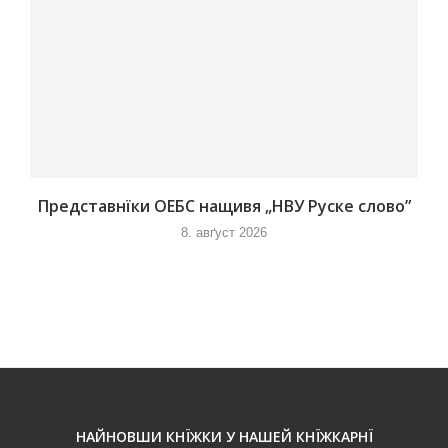
Представнїки ОЕБС нащивя „НВУ Руске слово”
8. авґуст 2026
НАЙНОВШИ КНЇЖКИ У НАШЕЙ КНЇЖКАРНЇ