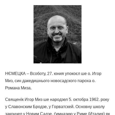
НЄМЕЦКА – Всоботу, 27. юния упокоєл ше о. Игор
Миз, син дакедишнього новосадского пароха о.
Романа Миза.
Священїк Игор Миз ше народзел 5. октобра 1962. року
у Славонским Бродзе, у Горватскей. Основну школу
закончел у Новим Садзе, ґимназию у Риме (Италия) як