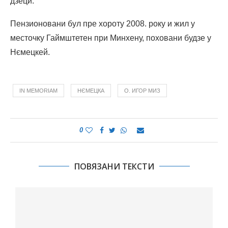
дзеци.
Пензионовани бул пре хороту 2008. року и жил у
месточку Гаймштетен при Минхену, поховани будзе у
Нємецкей.
IN MEMORIAM
НЄМЕЦКА
О. ИГОР МИЗ
0
ПОВЯЗАНИ ТЕКСТИ