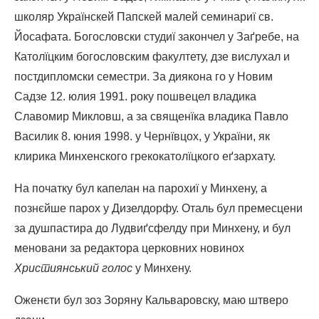
школяр Українскей Папскей малей семинариї св.
Йосафата. Богословски студиї закончел у Заґребе, на
Католїцким богословским факултету, дзе вислухал и
постдипломски семестри. За диякона го у Новим
Садзе 12. юлия 1991. року пошвецел владика
Славомир Микловш, а за священїка владика Павло
Василик 8. юния 1998. у Чернївцох, у України, як
клирика Минхенского грекокатолїцкого еґзархату.
На початку бул капелан на парохиї у Минхену, а
познєйше парох у Дизелдорфу. Оталь бул премесцени
за душпастира до Лудвиґсфелду при Минхену, и бул
меновани за редактора церковних новинох
Християнський голос
у Минхену.
Оженєти бул зоз Зоряну Кальваровску, маю штверо