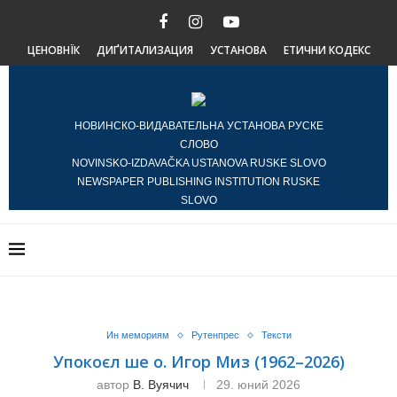
ЦЕНОВНЇК
ДИҐИТАЛИЗАЦИЯ
УСТАНОВА
ЕТИЧНИ КОДЕКС
НОВИНСКО-ВИДАВАТЕЛЬНА УСТАНОВА РУСКЕ
СЛОВО
NOVINSKO-IZDAVAČKA USTANOVA RUSKE SLOVO
NEWSPAPER PUBLISHING INSTITUTION RUSKE
SLOVO
Ин мемориям
Рутенпрес
Тексти
Упокоєл ше о. Игор Миз (1962–2026)
автор
В. Вуячич
29. юний 2026