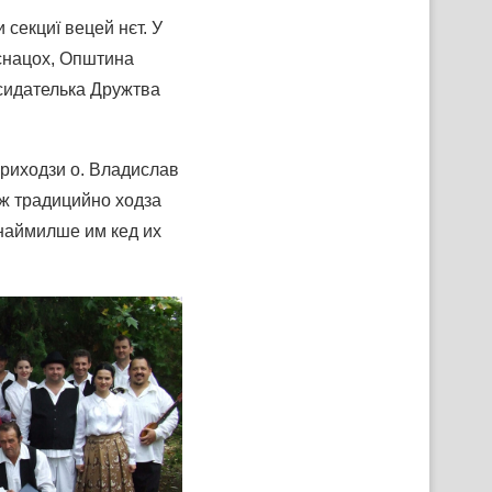
 секциї вецей нєт. У
снацох, Општина
дсидателька Дружтва
приходзи о. Владислав
уж традицийно ходза
 наймилше им кед их