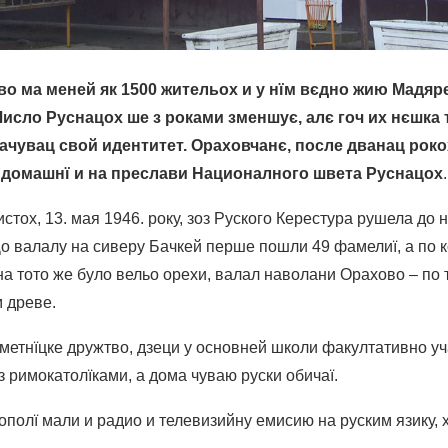
о ма меней як 1500 жительох и у нїм вєдно жию Мадяре
исло Руснацох ше з роками зменшує, алє гоч их нєшка т
ачувац свой идентитет. Ораховчанє, после дванац рокох
домашнї и на преслави Националного швета Руснацох
.
стох, 13. мая 1946. року, зоз Руского Керестура рушела до 
о валалу на сиверу Бачкей перше пошли 49 фамелиї, а по к
на тото же було вельо орехи, валал наволани Орахово – по
 древе.
метнїцке дружтво, дзеци у основней школи факултативно уч
оз римокатолїками, а дома чуваю руски обичаї.
ополї мали и радио и телевизийну емисию на руским язику, 