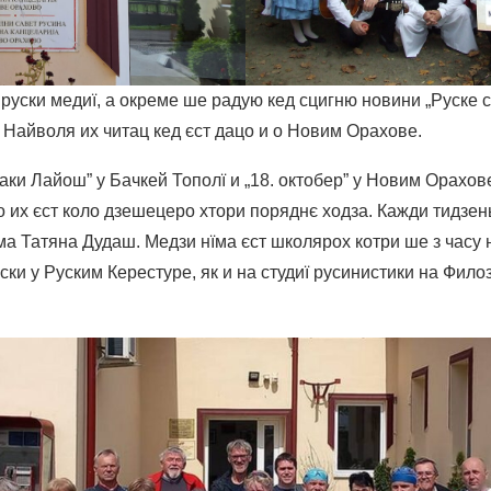
уски медиї, а окреме ше радую кед сцигню новини „Руске сл
 Найволя их читац кед єст дацо и о Новим Орахове.
аки Лайош” у Бачкей Тополї и „18. октобер” у Новим Орахо
но их єст коло дзешецеро хтори поряднє ходза. Кажди тидзе
ма Татяна Дудаш. Медзи нїма єст школярох котри ше з часу 
ски у Руским Керестуре, як и на студиї русинистики на Фил