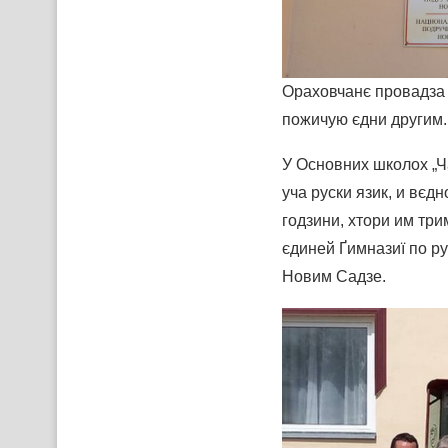
Ораховчанє провадза р
пожичую єдни другим.
У Основних школох „Ч
уча руски язик, и вєд
годзини, хтори им три
єдиней Ґимназиї по ру
Новим Садзе.