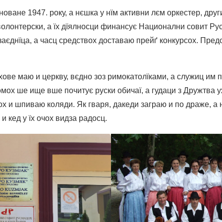
оване 1947. року, а нєшка у нїм активни лєм оркестер, други
олонтерски, а їх дїялносци финансує Национални совит Ру
заєднїца, а часц средствох доставаю прейґ конкурсох. Пре
ове маю и церкву, вєдно зоз римокатолїками, а служиц им 
домох ше ище вше почитує руски обичаї, а гудаци з Дружтва 
х и шпиваю коляди. Як гваря, дакеди заграю и по драже, а
и кед у їх очох видза радосц.