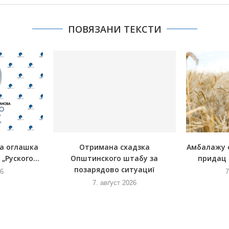
ПОВЯЗАНИ ТЕКСТИ
на оглашка
Отримана схадзка
Амбалажу 
„Руского...
Општинского штабу за
придац 
позарядово ситуациї
26
7
7. авґуст 2026