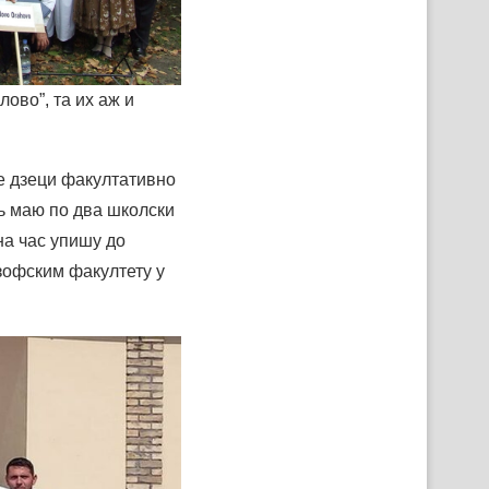
ово”, та их аж и
ве дзеци факултативно
нь маю по два школски
на час упишу до
озофским факултету у