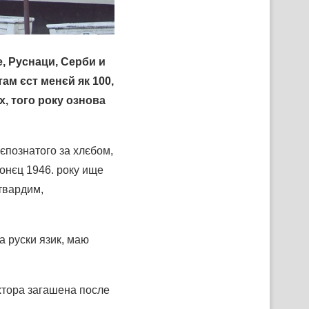
, Руснаци, Серби и
ам єст менєй як 100,
, того року ознова
нєпознатого за хлєбом,
онєц 1946. року ище
 твардим,
а руски язик, маю
хтора загашена после