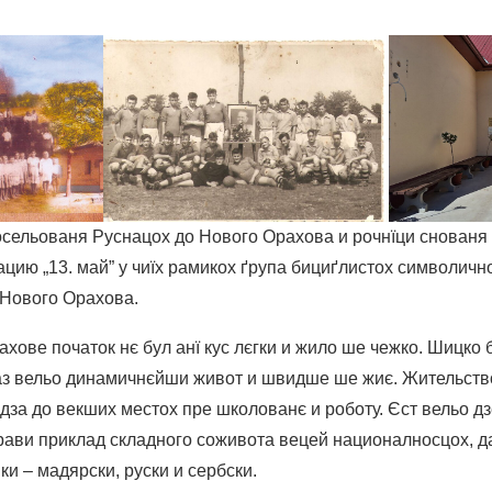
досельованя Руснацох до Нового Орахова и рочнїци снованя 
ию „13. май” у чиїх рамикох ґрупа бициґлистох символично
 Нового Орахова.
хове початок нє бул анї кус лєгки и жило ше чежко. Шицко
раз вельо динамичнєйши живот и швидше ше жиє. Жительст
дза до векших местох пре школованє и роботу. Єст вельо д
рави приклад складного соживота вецей националносцох, д
и – мадярски, руски и сербски.