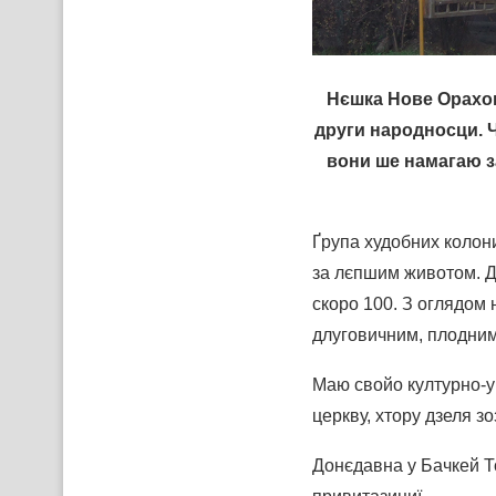
Нєшка Нове Орахов
други народносци. Ч
вони ше намагаю з
Ґрупа худобних колони
за лєпшим животом. Д
скоро 100. З оглядом 
длуговичним, плодним
Маю свойо културно-у
церкву, хтору дзеля з
Донєдавна у Бачкей Т