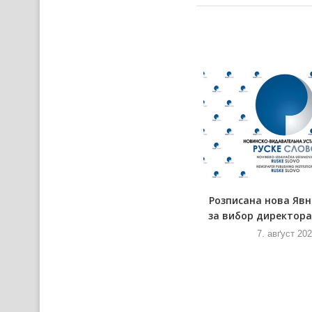
Розписана нова Яв
за вибор директора 
7. авґуст 20