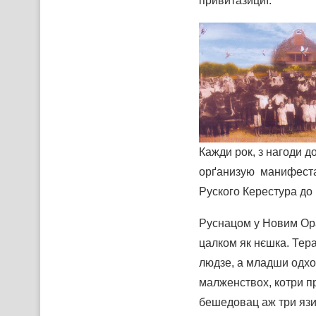
привитазициї.
Кажди рок, з нагоди 
орґанизую манифестац
Руского Керестура до
Руснацом у Новим Ора
цалком як нєшка. Те
людзе, а младши одхо
малженствох, котри п
бешедовац аж три язик