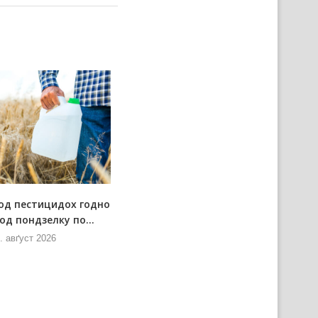
од пестицидох годно
од пондзелку по...
. авґуст 2026