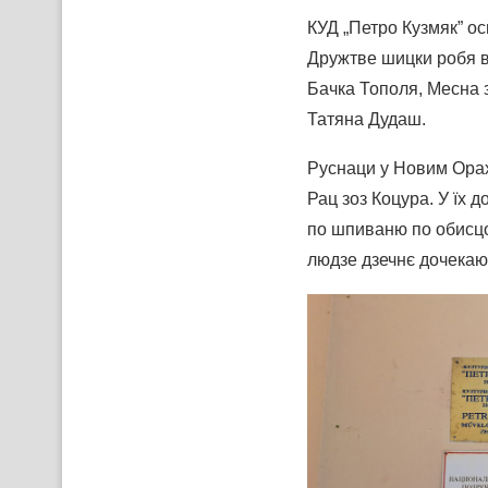
КУД „Петро Кузмяк” осн
Дружтве шицки робя в
Бачка Тополя, Месна 
Татяна Дудаш.
Руснаци у Новим Орах
Рац зоз Коцура. У їх 
по шпиваню по обисцо
людзе дзечнє дочекаю 