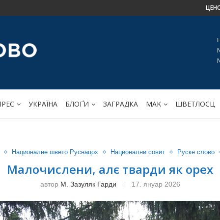
ЦЕН
ПРЕС
УКРАЇНА
БЛОҐИ
ЗАГРАДКА
МАK
ШВЕТЛОСЦ
Националне швето Руснацох
Национални совит
Руске слово
Малочислени, алє тварди як орех
автор
М. Зазуляк Гарди
17. януар 2026