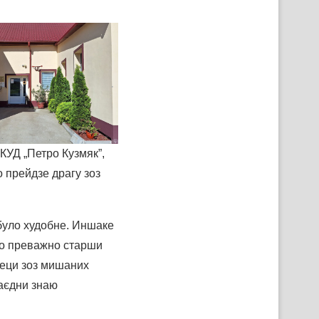
КУД „Петро Кузмяк”,
 прейдзе драгу зоз
 було худобне. Иншаке
во преважно старши
зеци зоз мишаних
аєдни знаю