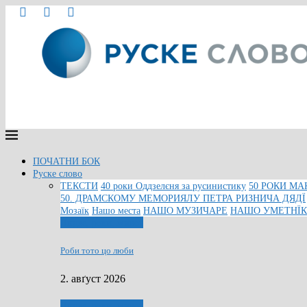
ПОЧАТНИ БОК
Руске слово
ТЕКСТИ
40 роки Оддзелєня за русинистику
50 РОКИ МА
50. ДРАМСКОМУ МЕМОРИЯЛУ ПЕТРА РИЗНИЧА ДЯДЇ
Мозаїк
Нашо места
НАШО МУЗИЧАРЕ
НАШО УМЕТНЇ
Людзе, роки, живот
Роби тото цо люби
2. авґуст 2026
Людзе, роки, живот