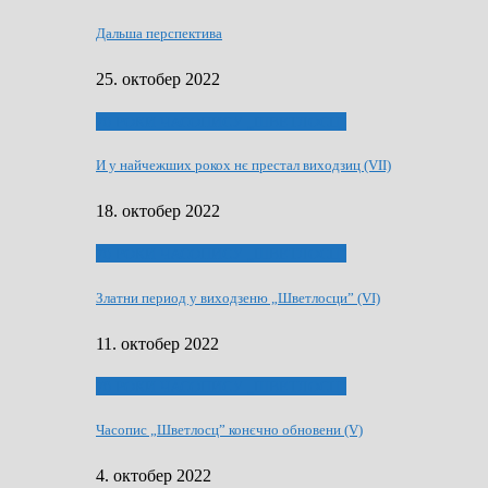
Дальша перспектива
25. октобер 2022
70 РОКИ ЧАСОПИСУ „ШВЕТЛОСЦ”
И у найчежших рокох нє престал виходзиц (VII)
18. октобер 2022
70 РОКИ ЧАСОПИСУ „ШВЕТЛОСЦ”
Златни период у виходзеню „Шветлосци” (VI)
11. октобер 2022
70 РОКИ ЧАСОПИСУ „ШВЕТЛОСЦ”
Часопис „Шветлосц” конєчно обновени (V)
4. октобер 2022