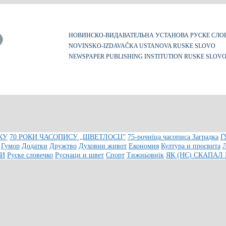
НОВИНСКО-ВИДАВАТЕЛЬНА УСТАНОВА РУСКЕ СЛО
NOVINSKO-IZDAVAČKA USTANOVA RUSKE SLOVO
NEWSPAPER PUBLISHING INSTITUTION RUSKE SLOV
КУ
70 РОКИ ЧАСОПИСУ „ШВЕТЛОСЦ”
75-рочнїца часописа Заградка
Ґ
Гумор
Додатки
Дружтво
Духовни живот
Економия
Култура и просвита
КИ
Руске словечко
Руснаци и швет
Спорт
Тижньовнїк
ЯК (НЄ) СКАПАЛ