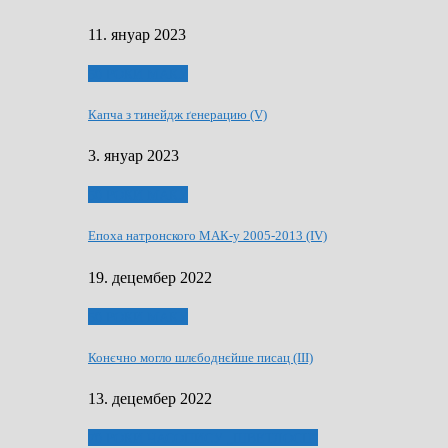
11. януар 2023
50 РОКИ МАКУ
Капча з тинейдж ґенерацию (V)
3. януар 2023
50 РОКИ МАКУ
Епоха натронского МАК-у 2005-2013 (IV)
19. децембер 2022
50 РОКИ МАКУ
Конєчно могло шлєбоднєйше писац (III)
13. децембер 2022
70 РОКИ ЧАСОПИСУ „ШВЕТЛОСЦ”