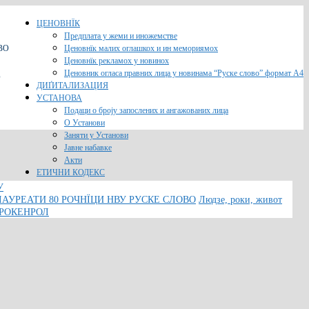
ЦЕНОВНЇК
Предплата у жеми и иножемстве
ВО
Ценовнїк малих оглашкох и ин мемориямох
Ценовнїк рекламох у новинох
Ценовник огласа правних лица у новинама “Руске слово” формат A4
O
ДИҐИТАЛИЗАЦИЯ
УСТАНОВА
Подаци о броју запослених и ангажованих лица
О Установи
Заняти у Установи
Јавне набавке
Акти
ЕТИЧНИ КОДЕКС
У
ЛАУРЕАТИ 80 РОЧНЇЦИ НВУ РУСКЕ СЛОВО
Людзе, роки, живот
 РОКЕНРОЛ