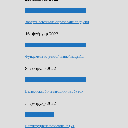
40 роки Оддзелєня за русинистику
Заварта вертикала образованя по руски
16. фебруар 2022
40 роки Оддзелєня за русинистику
Фундамент за розвой нашей заєднїци
8. фебруар 2022
40 роки Оддзелєня за русинистику
Вельки скарб и драгоцини здобуток
3. фебруар 2022
50 РОКИ МАКУ
Институция за почитованє (VI)