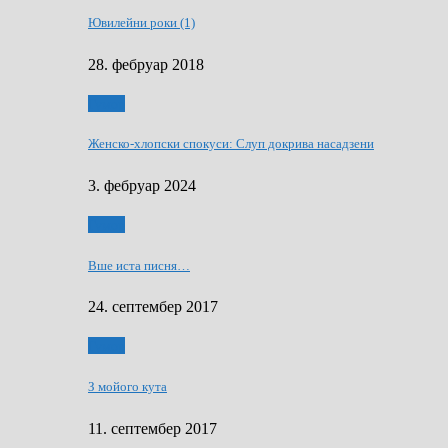
Ювилейни роки (1)
28. фебруар 2018
Гумор
Женско-хлопски спокуси: Слуп докрива насадзени
3. фебруар 2024
Гумор
Вше иста писня…
24. септембер 2017
Гумор
З мойого кута
11. септембер 2017