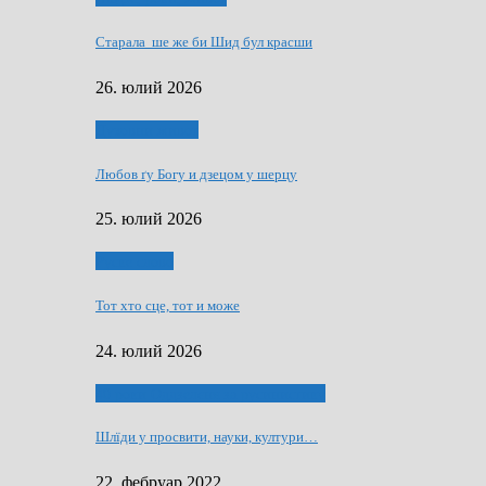
Старала ше же би Шид бул красши
26. юлий 2026
Духовни живот
Любов ґу Богу и дзецом у шерцу
25. юлий 2026
Руске слово
Тот хто сце, тот и може
24. юлий 2026
40 роки Оддзелєня за русинистику
Шлїди у просвити, науки, култури…
22. фебруар 2022