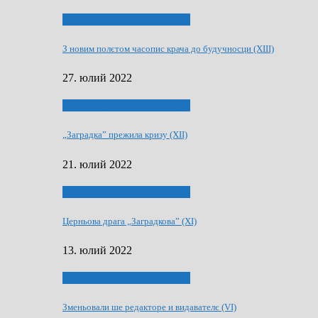
75-рочнїца часописа Заградка
З новим полєтом часопис крача до будучносци (XIII)
27. юлий 2022
75-рочнїца часописа Заградка
„Заградка” прежила кризу (XII)
21. юлий 2022
75-рочнїца часописа Заградка
Церньова драга „Заградкова” (XI)
13. юлий 2022
75-рочнїца часописа Заградка
Зменьовали ше редакторе и видавателє (VI)