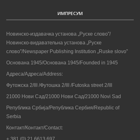
ИМПРЕСУМ
Новинско-издавачка установа „Руске слово”/
Новинско-видавательна установа „Руске
слово”/Newspaper Publishing Institution „Ruske slovo”
Основана 1945/Основана 1945/Founded in 1945
Адреса/Адреса/Address:
Футожска 2/III /Футошка 2/III /Futoska street 2/III
21000 Нови Сад/21000 Нови Сад/21000 Novi Sad
Република Србија/Република Сербия/Republic of
Serbia
Контакт/Контакт/Contact:
+ 381 (0) 21 6613 697