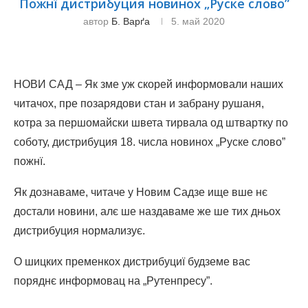
Пожнї дистрибуция новинох „Руске слово”
автор
Б. Варґа
5. май 2020
НОВИ САД – Як зме уж скорей информовали наших
читачох, пре позарядови стан и забрану рушаня,
котра за першомайски швета тирвала од штвартку по
соботу, дистрибуция 18. числа новинох „Руске слово”
пожнї.
Як дознаваме, читаче у Новим Садзе ище вше нє
достали новини, алє ше наздаваме же ше тих дньох
дистрибуция нормализує.
О шицких пременкох дистрибуциї будземе вас
поряднє информовац на „Рутенпресу”.