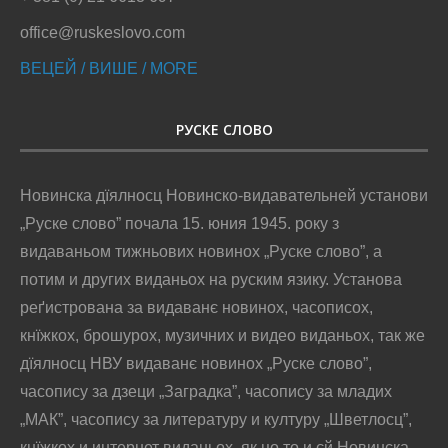
office@ruskeslovo.com
ВЕЦЕЙ / ВИШЕ / MORE
РУСКЕ СЛОВО
Новинска дїялносц Новинско-видавательней установи
„Руске слово” почала 15. юния 1945. року з
видаваньом тижньових новинох „Руске слово”, а
потим и других виданьох на руским язику. Установа
реґистрована за видаванє новинох, часописох,
кнїжкох, брошурох, музичних и видео виданьох, так же
дїялносц НВУ видаванє новинох „Руске слово”,
часопису за дзеци „Заградка”, часопису за младих
„МАК”, часопису за литературу и културу „Шветлосц”,
кнїжкох и интернет виданьох, як цо то и єй Новинска