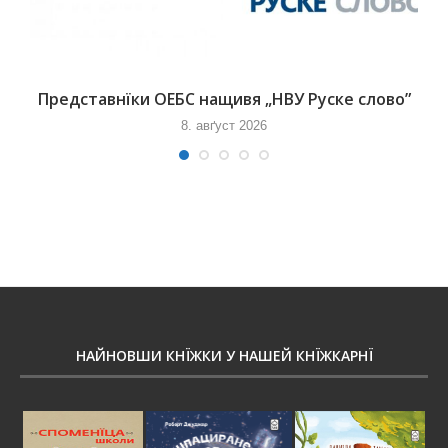
Представнїки ОЕБС нащивя „НВУ Руске слово”
8. авґуст 2026
НАЙНОВШИ КНЇЖКИ У НАШЕЙ КНЇЖКАРНЇ