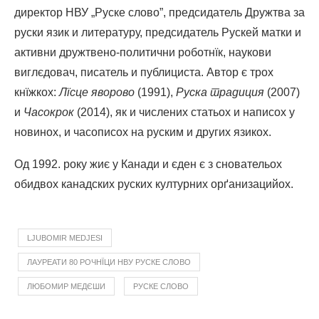
директор НВУ „Руске слово”, предсидатель Дружтва за
руски язик и литературу, предсидатель Рускей матки и
активни дружтвено-политични роботнїк, наукови
виглєдовач, писатель и публициста. Автор є трох
кнїжкох:
Лїсце яворово
(1991),
Руска традиция
(2007)
и
Часокрок
(2014), як и числених статьох и написох у
новинох, и часописох на руским и других язикох.
Од 1992. року жиє у Канади и єден є з сновательох
обидвох канадских руских културних орґанизацийох.
LJUBOMIR MEDJESI
ЛАУРЕАТИ 80 РОЧНЇЦИ НВУ РУСКЕ СЛОВО
ЛЮБОМИР МЕДЄШИ
РУСКЕ СЛОВО