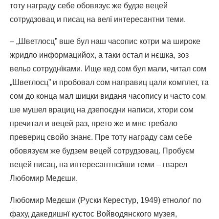
тоту награду себе обовязує же будзе вецей
сотрудзовац и писац на велї интересантни теми.
– „Шветлосц” вше бул наш часопис котри ма широке
жридло информацийох, а таки остал и нєшка, зоз
вельо сотруднїками. Ище кед сом бул мали, читал сом
„Шветлосц” и пробовал сом направиц цали комплет, та
сом до конца мал шицки виданя часопису и часто сом
ше мушел врациц на дзепоєдни написи, хтори сом
пречитал и вецей раз, прето же и мнє требало
превериц свойо знанє. Пре тоту награду сам себе
обовязуєм же будзем вецей сотрудзовац. Пробуєм
вецей писац, на интересантнєйши теми – гварел
Любомир Медєши.
Любомир Медєши (Руски Керестур, 1949) етнолоґ по
фаху, дакедишнї кустос Войводянского музея,