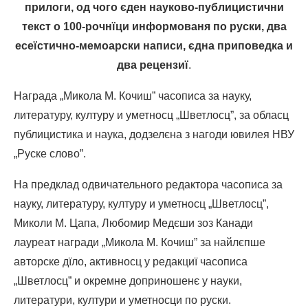
прилоги, од чого єден науково-публицистични
текст о 100-рочнїци информованя по руски, два
есеїстично-мемоарски написи, єднa приповедкa и
два рецензиї
.
Награда „Микола М. Кочиш” часописа за науку,
литературу, културу и уметносц „Шветлосц”, за обласц
публицистика и наука, додзелєна з нагоди ювилея НВУ
„Руске слово”.
На предклад одвичательного редактора часописа за
науку, литературу, културу и уметносц „Шветлосц”,
Миколи М. Цапа, Любомир Медєши зоз Канади
лауреат награди „Микола М. Кочиш” за найлєпше
авторске дїло, активносц у редакциї часописа
„Шветлосц” и окремне доприношенє у науки,
литератури, култури и уметносци по руски.