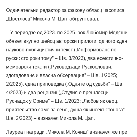
Одвичательни редактор за фахову обласц часописа
„Шветлосц” Микола М. Цап обгрунтовал:
– У периодзе од 2023. по 2025. рок Любомир Медєши
обявел вкупно шейсц авторски прилоги, од чого єден
науково-публицистични текст („Информованє по
руски: сто роки тому” – Шв. 3/2023), два есеїстично-
мемоарски тексти („Руководзаци Рускословци:
здогадованє и власна обсервация” – Шв. 1/2025;
2/2025), єднa приповедкa („Одняте од судьби” – Шв.
4/2023) и два рецензиї („Студия о прешлосци
Руснацох у Сриме” – Шв. 1/2023; „Любов як овоц,
приятельство саме за себе, душа як инсект стонога” –
Шв. 2/2023) – визначел Микола М. Цап.
Лауреат награди „Микола М. Кочиш” визначел же пре