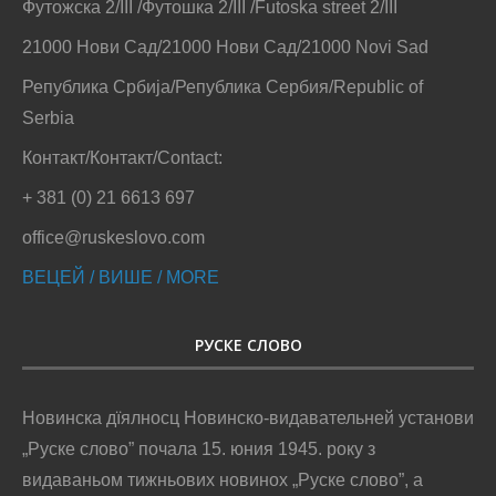
Футожска 2/III /Футошка 2/III /Futoska street 2/III
21000 Нови Сад/21000 Нови Сад/21000 Novi Sad
Република Србија/Република Сербия/Republic of
Serbia
Контакт/Контакт/Contact:
+ 381 (0) 21 6613 697
office@ruskeslovo.com
ВЕЦЕЙ / ВИШЕ / MORE
РУСКЕ СЛОВО
Новинска дїялносц Новинско-видавательней установи
„Руске слово” почала 15. юния 1945. року з
видаваньом тижньових новинох „Руске слово”, а