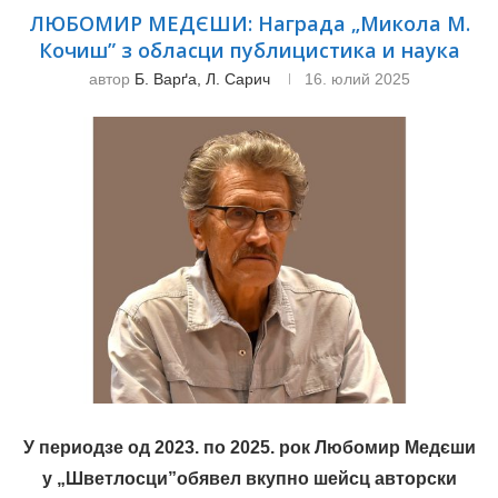
ЛЮБОМИР МЕДЄШИ: Награда „Микола М.
Кочиш” з обласци публицистика и наука
автор
Б. Варґа, Л. Сарич
16. юлий 2025
У периодзе од 2023. по 2025. рок Любомир Медєши
у „Шветлосци”обявел вкупно шейсц авторски