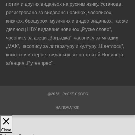
потим и других виданьох на руским язику. Установа
реґистрована за видаванє новинох, часописох,
кнїжкох, брошурох, музичних и видео виданьох, так же
дїялносц НВУ видаванє новинох „Руске слово”,
часопису за дзеци „Заградка”, часопису за младих
„МАК”, часопису за литературу и културу „Шветлосц”,
кнїжкох и интернет виданьох, як цо то и єй Новинска
аґенция „Рутенпрес”.
@2016 - РУСКЕ СЛОВО
НА ПОЧАТОК
Close