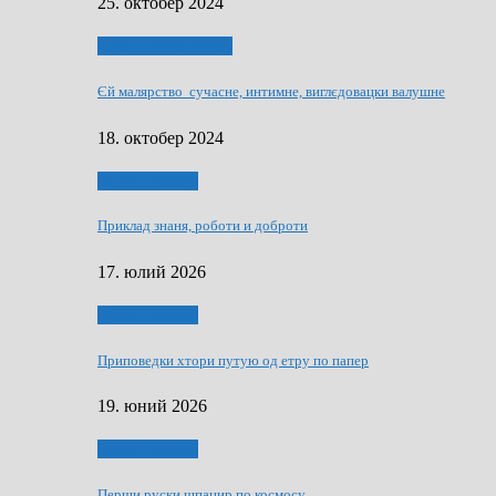
25. октобер 2024
НАШО УМЕТНЇКИ
Єй малярство сучасне, интимне, виглєдовацки валушне
18. октобер 2024
Руске словечко
Приклад знаня, роботи и доброти
17. юлий 2026
Руске словечко
Приповедки хтори путую од етру по папер
19. юний 2026
Руске словечко
Перши руски шпацир по космосу