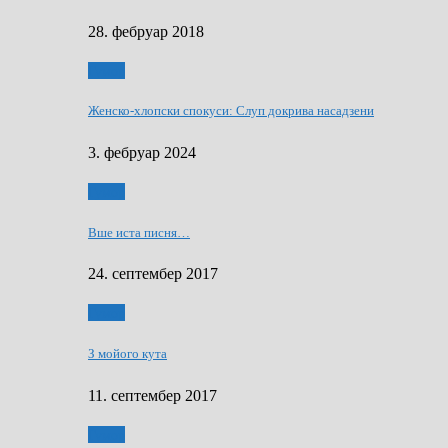
28. фебруар 2018
Гумор
Женско-хлопски спокуси: Слуп докрива насадзени
3. фебруар 2024
Гумор
Вше иста писня…
24. септембер 2017
Гумор
З мойого кута
11. септембер 2017
Гумор