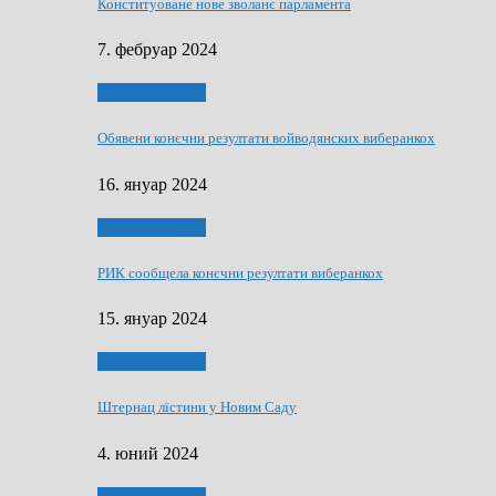
Конституоване нове зволанє парламентa
7. фебруар 2024
Виберанки 2023
Обявени конєчни резултати войводянских виберанкох
16. януар 2024
Виберанки 2023
РИК сообщела конєчни резултати виберанкох
15. януар 2024
Виберанки 2024
Штернац лїстини у Новим Саду
4. юний 2024