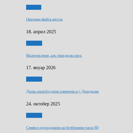
Додатки
Окремна файта щесца
18. април 2025
Дружтво
Малочислени, алє тварди як орех
17. януар 2026
Дружтво
Дзень ошлєбодзеня означени и у Дюрдьове
24. октобер 2025
Дружтво
Символ здогадованя на безбрижни часи (II)