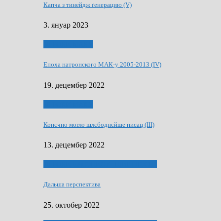
Капча з тинейдж ґенерацию (V)
3. януар 2023
50 РОКИ МАКУ
Епоха натронского МАК-у 2005-2013 (IV)
19. децембер 2022
50 РОКИ МАКУ
Конєчно могло шлєбоднєйше писац (III)
13. децембер 2022
70 РОКИ ЧАСОПИСУ „ШВЕТЛОСЦ”
Дальша перспектива
25. октобер 2022