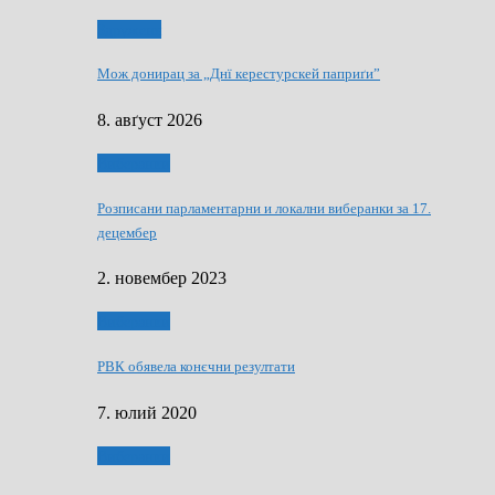
Здруженя
Мож донирац за „Днї керестурскей паприґи”
8. авґуст 2026
Виберанки
Розписани парламентарни и локални виберанки за 17.
децембер
2. новембер 2023
Виберанки
РВК обявела конєчни резултати
7. юлий 2020
Виберанки