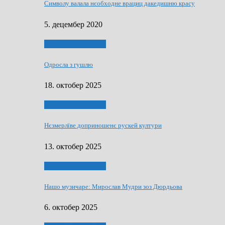
Символу валала нєобходне врациц дакедишню красу
5. децембер 2020
НАШО МУЗИЧАРЕ
Одросла з гушлю
18. октобер 2025
НАШО МУЗИЧАРЕ
Нєзмерлїве доприношенє рускей култури
13. октобер 2025
НАШО МУЗИЧАРЕ
Нашо музичаре: Мирослав Мудри зоз Дюрдьова
6. октобер 2025