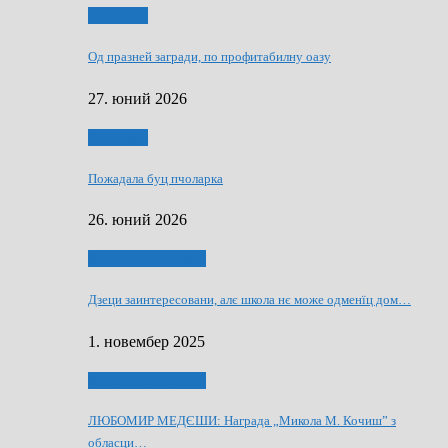
Економия
Од празней загради, по профитабилну оазу
27. юний 2026
Економия
Пожадала буц пчоларка
26. юний 2026
Култура и просвита
Дзеци заинтересовани, алє школа нє може одменїц дом…
1. новембер 2025
Култура и просвита
ЛЮБОМИР МЕДЄШИ: Награда „Микола М. Кочиш” з
обласци…