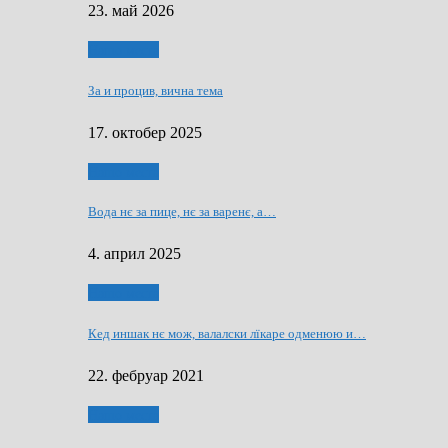
23. май 2026
Нашо места
За и процив, вична тема
17. октобер 2025
Нашо места
Вода нє за пице, нє за варeнє, a…
4. април 2025
Нашо места
Кед иншак нє мож, валалски лїкаре одменюю и…
22. фебруар 2021
Нашо места