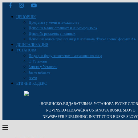
ЦЕНОВНЇК
Предплата у жеми и иножемстве
Ценовнїк малих оглашкох и ин мемориямох
Ценовнїк рекламох у новинох
Ценовник огласа правних лица у новинама “Руске слово” формат A4
ДИҐИТАЛИЗАЦИЯ
УСТАНОВА
Подаци о броју запослених и ангажованих лица
О Установи
Заняти у Установи
Јавне набавке
Акти
ЕТИЧНИ КОДЕКС
НОВИНСКО-ВИДАВАТЕЛЬНА УСТАНОВА РУСКЕ СЛО
NOVINSKO-IZDAVAČKA USTANOVA RUSKE SLOVO
NEWSPAPER PUBLISHING INSTITUTION RUSKE SLOV