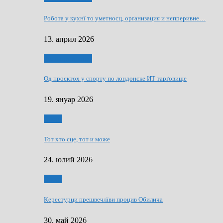
Робота у кухнї то уметносц, орґанизация и нєпреривне…
13. април 2026
Руснаци и швет
Од проєктох у спорту по лондонске ИТ тарґовище
19. януар 2026
Спорт
Тот хто сце, тот и може
24. юлий 2026
Спорт
Керестурци прешвечлїви процив Обилича
30. май 2026