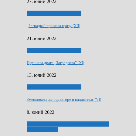
27. юлий 2022
75-рочнїца часописа Заградка
„Заградка” прежила кризу (XII)
21. юлий 2022
75-рочнїца часописа Заградка
Церньова драга „Заградкова” (XI)
13. юлий 2022
75-рочнїца часописа Заградка
Зменьовали ше редакторе и видавателє (VI)
8. юний 2022
ҐУ 50. ДРАМСКОМУ МЕМОРИЯЛУ ПЕТРА
РИЗНИЧА ДЯДЇ