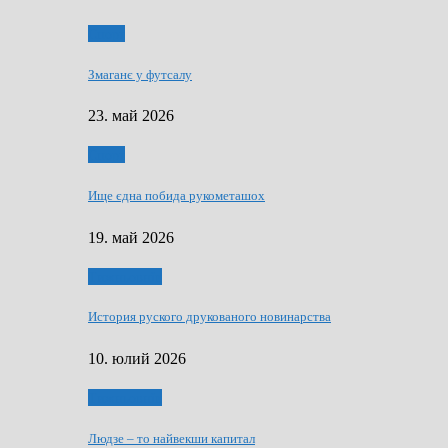
Спорт
Змаганє у футсалу
23. май 2026
Спорт
Ище єдна побида рукометашох
19. май 2026
Тижньовнїк
История руского друкованого новинарства
10. юлий 2026
Тижньовнїк
Людзе – то найвекши капитал