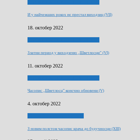
70 РОКИ ЧАСОПИСУ „ШВЕТЛОСЦ”
И у найчежших рокох нє престал виходзиц (VII)
18. октобер 2022
70 РОКИ ЧАСОПИСУ „ШВЕТЛОСЦ”
Златни период у виходзеню „Шветлосци” (VI)
11. октобер 2022
70 РОКИ ЧАСОПИСУ „ШВЕТЛОСЦ”
Часопис „Шветлосц” конєчно обновени (V)
4. октобер 2022
75-рочнїца часописа Заградка
З новим полєтом часопис крача до будучносци (XIII)