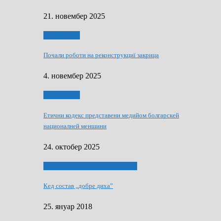
21. новембер 2025
Тижньовнїк
Почали роботи на реконструкциї закрица
4. новембер 2025
Тижньовнїк
Етични кодекс представени медийом болгарскей
националней меншини
24. октобер 2025
ЯК (НЄ) СКАПАЛ РОКЕНРОЛ
Кед состав „добре диха”
25. януар 2018