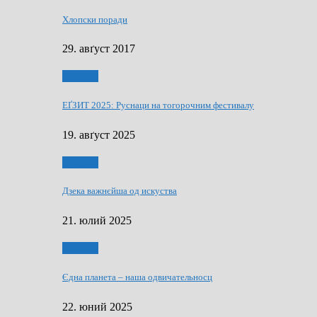
Хлопски поради
29. авґуст 2017
Додатки
ЕҐЗИТ 2025: Руснаци на тогорочним фестивалу
19. авґуст 2025
Додатки
Дзека важнєйша од искуства
21. юлий 2025
Додатки
Єдна планета – наша одвичательносц
22. юний 2025