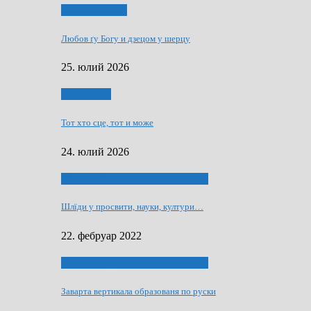
Духовни живот
Любов ґу Богу и дзецом у шерцу
25. юлий 2026
Руске слово
Тот хто сце, тот и може
24. юлий 2026
40 роки Оддзелєня за русинистику
Шлїди у просвити, науки, култури…
22. фебруар 2022
40 роки Оддзелєня за русинистику
Заварта вертикала образованя по руски