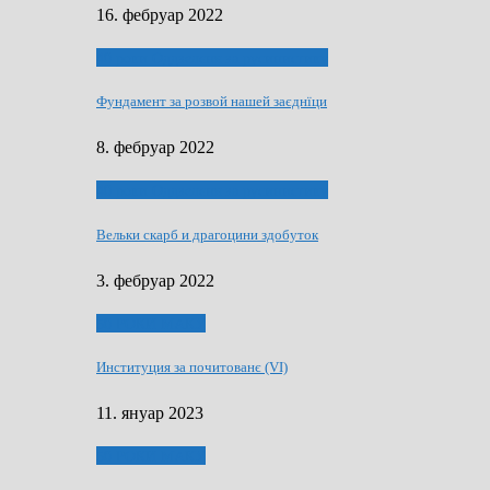
16. фебруар 2022
40 роки Оддзелєня за русинистику
Фундамент за розвой нашей заєднїци
8. фебруар 2022
40 роки Оддзелєня за русинистику
Вельки скарб и драгоцини здобуток
3. фебруар 2022
50 РОКИ МАКУ
Институция за почитованє (VI)
11. януар 2023
50 РОКИ МАКУ