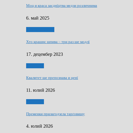
Моц и краса заєднїцтва медзи розличнима
6. май 2025
Духовни живот
Хто крашнє шпива – три раз ше модлї
17. децембер 2023
Економия
Квалитет ше препознава и ценї
11. юлий 2026
Економия
Пременки прилагодзела тарґовищу
4. юлий 2026