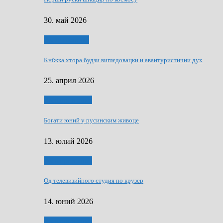
30. май 2026
Руске словечко
Кнїжка хтора будзи виглєдовацки и авантуристични дух
25. април 2026
Руснаци и швет
Богати юний у русинским живоце
13. юлий 2026
Руснаци и швет
Од телевизийного студия по крузер
14. юний 2026
Руснаци и швет