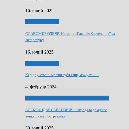
16. юлий 2025
Култура и просвита
СЛАВОМИР ОЛЕЯР: Награда „Гавриїл Костельник” за
литературу
16. юлий 2025
Култура и просвита
Кед дружтвени мрежи губя язик, можу го и…
4. фебруар 2024
ЛАУРЕАТИ 80 РОЧНЇЦИ НВУ РУСКЕ СЛОВО
АЛЕКСАНДАР САВАНОВИЧ: награда редакциї за
вонкашнього сотруднїка
30. юлий 2025