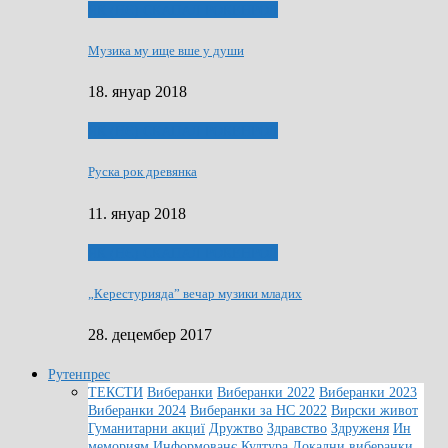
ЯК (НЄ) СКАПАЛ РОКЕНРОЛ
Музика му ище вше у души
18. януар 2018
ЯК (НЄ) СКАПАЛ РОКЕНРОЛ
Руска рок древянка
11. януар 2018
ЯК (НЄ) СКАПАЛ РОКЕНРОЛ
„Керестурияда” вечар музики младих
28. децембер 2017
Рутенпрес
ТЕКСТИ
Виберанки
Виберанки 2022
Виберанки 2023
Виберанки 2024
Виберанки за НС 2022
Вирски живот
Гуманитарни акциї
Дружтво
Здравство
Здруженя
Ин
мемориям
Информованє
Култура
Локални виберанки