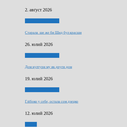
2. авґуст 2026
Людзе, роки, живот
Старала ше же би Шид бул красши
26. юлий 2026
Людзе, роки, живот
Дом култури му як други дом
19. юлий 2026
Людзе, роки, живот
Глїбоко у себе, остала сом дзецко
12. юлий 2026
Мозаїк