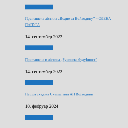
Виберанки 2022
Преглашена лїстина „Вєдно за Войводину” – ОЛЕНА
ПАПУҐА
14. септембер 2022
Виберанки 2022
Преглашена и лїстина „Русинска будућност”
14. септембер 2022
Виберанки 2023
Перша схадзка Скупштини АП Војводини
10. фебруар 2024
Виберанки 2023