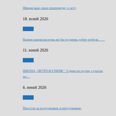
Шицки маю свою приповедку о лєту
18. юлий 2026
Мозаїк
Важни шицки колєчка же би годзинка добре робела……
11. юний 2026
Мозаїк
ШКОЛА „ПЕТРО КУЗМЯК”: Єдина по руски, сучасна
по…
6. юний 2026
Мозаїк
Простор за роздумованє и предумованє