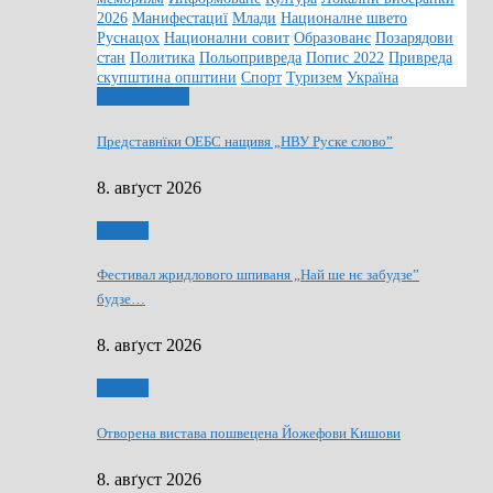
2026
Манифестациї
Млади
Националне швето
Руснацох
Национални совит
Образованє
Позарядови
стан
Политика
Польопривреда
Попис 2022
Привреда
скупштина општини
Спорт
Туризем
Україна
Информованє
Представнїки ОЕБС нащивя „НВУ Руске слово”
8. авґуст 2026
Култура
Фестивал жридлового шпиваня „Най ше нє забудзе”
будзе…
8. авґуст 2026
Култура
Отворена вистава пошвецена Йожефови Кишови
8. авґуст 2026