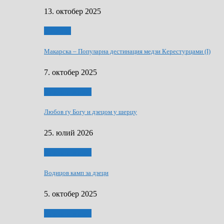
13. октобер 2025
Дружтво
Макарскa – Популарна дестинация медзи Керестурцами (I)
7. октобер 2025
Духовни живот
Любов ґу Богу и дзецом у шерцу
25. юлий 2026
Духовни живот
Водицов камп за дзеци
5. октобер 2025
Духовни живот