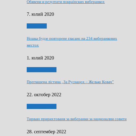
Обявени и резултати покраїнских виберанкох
7. юлий 2020
Виберанки
Нєшка будзе повторене гласанє на 234 виберанкових
местох
1. юлий 2020
Виберанки 2022
Преглашена лїстина „За Руснацох – Желько Ковач”
22. октобер 2022
Виберанки 2022
Тирваю пририхтованя за виберанки за национални совити
28. септембер 2022