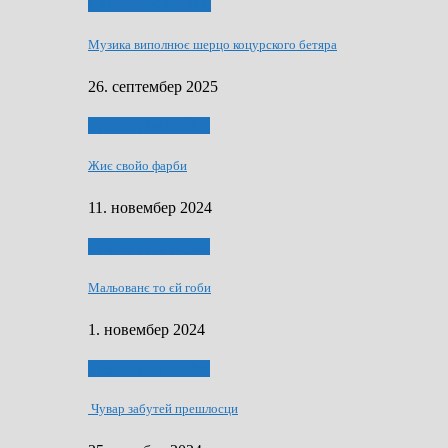
НАШО МУЗИЧАРЕ
Музика виполнює шерцо коцурского бетяра
26. септембер 2025
НАШО УМЕТНЇКИ
Жиє свойо фарби
11. новембер 2024
НАШО УМЕТНЇКИ
Мальованє то єй гоби
1. новембер 2024
НАШО УМЕТНЇКИ
Чувар забутей прешлосци