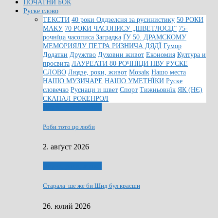
ПОЧАТНИ БОК
Руске слово
ТЕКСТИ
40 роки Оддзелєня за русинистику
50 РОКИ
МАКУ
70 РОКИ ЧАСОПИСУ „ШВЕТЛОСЦ”
75-
рочнїца часописа Заградка
ҐУ 50. ДРАМСКОМУ
МЕМОРИЯЛУ ПЕТРА РИЗНИЧА ДЯДЇ
Гумор
Додатки
Дружтво
Духовни живот
Економия
Култура и
просвита
ЛАУРЕАТИ 80 РОЧНЇЦИ НВУ РУСКЕ
СЛОВО
Людзе, роки, живот
Мозаїк
Нашо места
НАШО МУЗИЧАРЕ
НАШО УМЕТНЇКИ
Руске
словечко
Руснаци и швет
Спорт
Тижньовнїк
ЯК (НЄ)
СКАПАЛ РОКЕНРОЛ
Людзе, роки, живот
Роби тото цо люби
2. авґуст 2026
Людзе, роки, живот
Старала ше же би Шид бул красши
26. юлий 2026