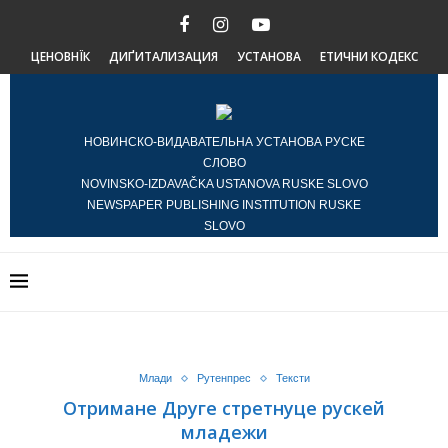
ЦЕНОВНЇК
ДИҐИТАЛИЗАЦИЯ
УСТАНОВА
ЕТИЧНИ КОДЕКС
НОВИНСКО-ВИДАВАТЕЛЬНА УСТАНОВА РУСКЕ
СЛОВО
NOVINSKO-IZDAVAČKA USTANOVA RUSKE SLOVO
NEWSPAPER PUBLISHING INSTITUTION RUSKE
SLOVO
Млади
Рутенпрес
Тексти
Отримане Друге стретнуце рускей
младежи