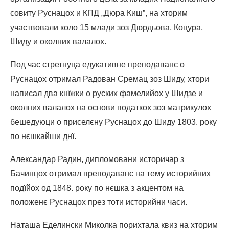
совиту Руснацох и КПД „Дюра Киш”, на хторим
участвовали коло 15 млади зоз Дюрдьова, Коцура,
Шиду и околних валалох.
Под час стретнуца едукативне преподаванє о
Руснацох отримал Радован Сремац зоз Шиду, хтори
написал два кнїжки о руских фамелийох у Шидзе и
околних валалох на основи податкох зоз матрикулох
бешедуюци о приселєну Руснацох до Шиду 1803. року
по нєшкайши днї.
Александар Радин, дипломовани историчар з
Бачинцох отримал преподаванє на тему историйних
подїйох од 1848. року по нєшка з акцентом на
положенє Руснацох през тоти историйни часи.
Наташа Еделински Миколка порихтала квиз на хторим