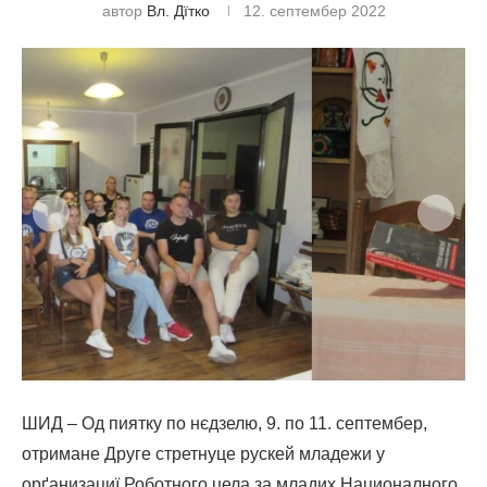
автор
Вл. Дїтко
12. септембер 2022
ШИД – Од пиятку по нєдзелю, 9. по 11. септембер,
отримане Друге стретнуце рускей младежи у
орґанизациї Роботного цела за младих Националного