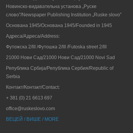
Новинско-видавательна установа „Руске
слово”/Newspaper Publishing Institution „Ruske slovo”
Основана 1945/Основана 1945/Founded in 1945
Адреса/Адреса/Address:
Футожска 2/III /Футошка 2/III /Futoska street 2/III
21000 Нови Сад/21000 Нови Сад/21000 Novi Sad
Република Србија/Република Сербия/Republic of
Serbia
Контакт/Контакт/Contact:
+ 381 (0) 21 6613 697
office@ruskeslovo.com
ВЕЦЕЙ / ВИШЕ / MORE