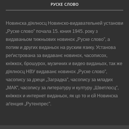
РУСКЕ СЛОВО
Новинска дїялносц Новинско-видавательней установи
„Руске слово” почала 15. юния 1945. року з
видаваньом тижньових новинох „Руске слово”, а
потим и других виданьох на руским язику. Установа
реґистрована за видаванє новинох, часописох,
кнїжкох, брошурох, музичних и видео виданьох, так же
дїялносц НВУ видаванє новинох „Руске слово”,
часопису за дзеци „Заградка”, часопису за младих
„МАК”, часопису за литературу и културу „Шветлосц”,
кнїжкох и интернет виданьох, як цо то и єй Новинска
аґенция „Рутенпрес”.