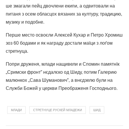
ше змагали пейц двочлени екипи, а одвитовали на
питаня з осем обласцох вязаних за културу, традицию,
музику и подобне.
Перше место освоєли Алексей Кухар и Петро Хромиш
зоз 60 бодами и як награду достали маїци з лоґом
стретнуца.
Попри друженя, млади нащивели и Спомин памятнїк
„Сримски фронт” нєдалєко од Шиду, потим Ґалерию
малюнкох „Сава Шуманович”, а внєдзелю були на
Служби Божей у церкви Преображеня Господнього.
МЛАДИ
СТРЕТНУЦЕ РУСКЕЙ МЛАДЕЖИ
ШИД