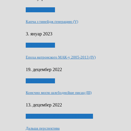
50 РОКИ МАКУ
Капча з тинейдж ґенерацию (V)
3. януар 2023
50 РОКИ МАКУ
Епоха натронского МАК-у 2005-2013 (IV)
19. децембер 2022
50 РОКИ МАКУ
Конєчно могло шлєбоднєйше писац (III)
13. децембер 2022
70 РОКИ ЧАСОПИСУ „ШВЕТЛОСЦ”
Дальша перспектива