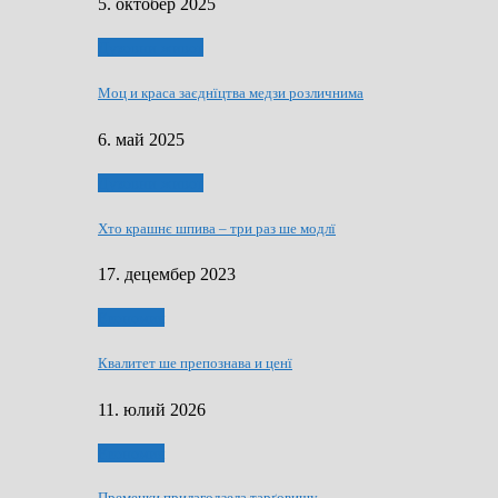
5. октобер 2025
Духовни живот
Моц и краса заєднїцтва медзи розличнима
6. май 2025
Духовни живот
Хто крашнє шпива – три раз ше модлї
17. децембер 2023
Економия
Квалитет ше препознава и ценї
11. юлий 2026
Економия
Пременки прилагодзела тарґовищу