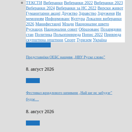
ТЕКСТИ
Виберанки
Виберанки 2022
Виберанки 2023
Виберанки 2024
Виберанки за НС 2022
Вирски живот
Гуманитарни акциї
Дружтво
Здравство
Здруженя
Ин
мемориям
Информованє
Култура
Локални виберанки
2026
Манифестациї
Млади
Националне швето
Руснацох
Национални совит
Образованє
Позарядови
стан
Политика
Польопривреда
Попис 2022
Привреда
скупштина општини
Спорт
Туризем
Україна
Информованє
Представнїки ОЕБС нащивя „НВУ Руске слово”
8. авґуст 2026
Култура
Фестивал жридлового шпиваня „Най ше нє забудзе”
будзе…
8. авґуст 2026
Култура