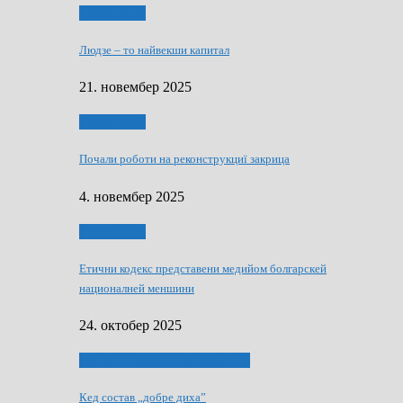
Тижньовнїк
Людзе – то найвекши капитал
21. новембер 2025
Тижньовнїк
Почали роботи на реконструкциї закрица
4. новембер 2025
Тижньовнїк
Етични кодекс представени медийом болгарскей
националней меншини
24. октобер 2025
ЯК (НЄ) СКАПАЛ РОКЕНРОЛ
Кед состав „добре диха”