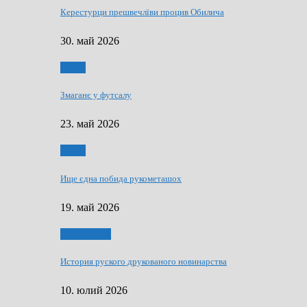
Керестурци прешвечлїви процив Обилича
30. май 2026
Спорт
Змаганє у футсалу
23. май 2026
Спорт
Ище єдна побида рукометашох
19. май 2026
Тижньовнїк
История руского друкованого новинарства
10. юлий 2026