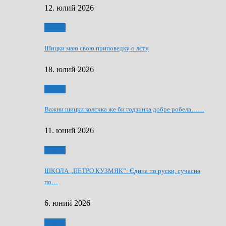
12. юлий 2026
Мозаїк
Шицки маю свою приповедку о лєту
18. юлий 2026
Мозаїк
Важни шицки колєчка же би годзинка добре робела……
11. юний 2026
Мозаїк
ШКОЛА „ПЕТРО КУЗМЯК”: Єдина по руски, сучасна
по…
6. юний 2026
Мозаїк