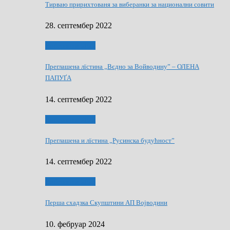
Тирваю пририхтованя за виберанки за национални совити
28. септембер 2022
Виберанки 2022
Преглашена лїстина „Вєдно за Войводину” – ОЛЕНА
ПАПУҐА
14. септембер 2022
Виберанки 2022
Преглашена и лїстина „Русинска будућност”
14. септембер 2022
Виберанки 2023
Перша схадзка Скупштини АП Војводини
10. фебруар 2024