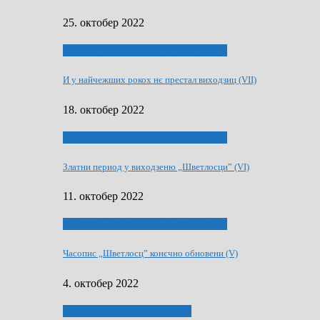
25. октобер 2022
70 РОКИ ЧАСОПИСУ „ШВЕТЛОСЦ”
И у найчежших рокох нє престал виходзиц (VII)
18. октобер 2022
70 РОКИ ЧАСОПИСУ „ШВЕТЛОСЦ”
Златни период у виходзеню „Шветлосци” (VI)
11. октобер 2022
70 РОКИ ЧАСОПИСУ „ШВЕТЛОСЦ”
Часопис „Шветлосц” конєчно обновени (V)
4. октобер 2022
75-рочнїца часописа Заградка