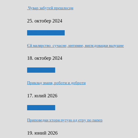
Чувар забутей прешлосци
25. октобер 2024
НАШО УМЕТНЇКИ
Єй малярство сучасне, интимне, виглєдовацки валушне
18. октобер 2024
Руске словечко
Приклад знаня, роботи и доброти
17. юлий 2026
Руске словечко
Приповедки хтори путую од етру по папер
19. юний 2026