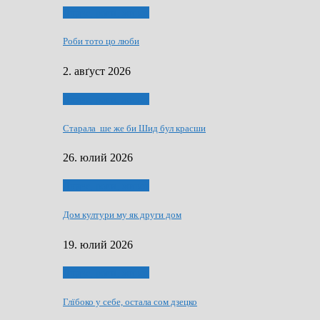
Людзе, роки, живот
Роби тото цо люби
2. авґуст 2026
Людзе, роки, живот
Старала ше же би Шид бул красши
26. юлий 2026
Людзе, роки, живот
Дом култури му як други дом
19. юлий 2026
Людзе, роки, живот
Глїбоко у себе, остала сом дзецко