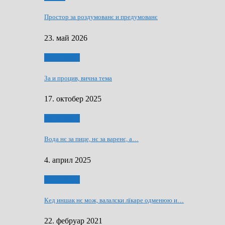
Простор за роздумованє и предумованє
23. май 2026
Нашо места
За и процив, вична тема
17. октобер 2025
Нашо места
Вода нє за пице, нє за варeнє, a…
4. април 2025
Нашо места
Кед иншак нє мож, валалски лїкаре одменюю и…
22. фебруар 2021