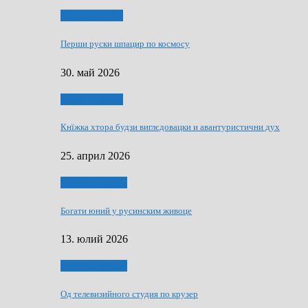
Руске словечко
Перши руски шпацир по космосу
30. май 2026
Руске словечко
Кнїжка хтора будзи виглєдовацки и авантуристични дух
25. април 2026
Руснаци и швет
Богати юний у русинским живоце
13. юлий 2026
Руснаци и швет
Од телевизийного студия по крузер