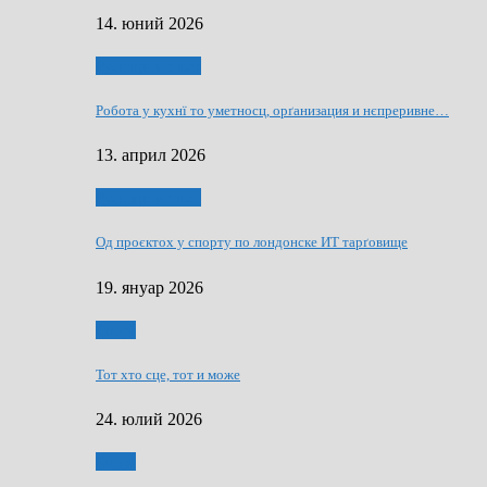
14. юний 2026
Руснаци и швет
Робота у кухнї то уметносц, орґанизация и нєпреривне…
13. април 2026
Руснаци и швет
Од проєктох у спорту по лондонске ИТ тарґовище
19. януар 2026
Спорт
Тот хто сце, тот и може
24. юлий 2026
Спорт