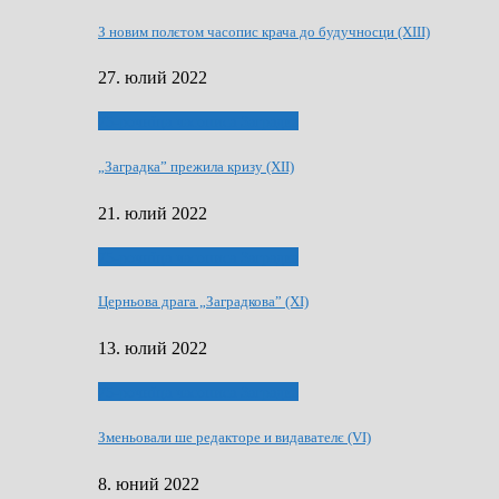
З новим полєтом часопис крача до будучносци (XIII)
27. юлий 2022
75-рочнїца часописа Заградка
„Заградка” прежила кризу (XII)
21. юлий 2022
75-рочнїца часописа Заградка
Церньова драга „Заградкова” (XI)
13. юлий 2022
75-рочнїца часописа Заградка
Зменьовали ше редакторе и видавателє (VI)
8. юний 2022