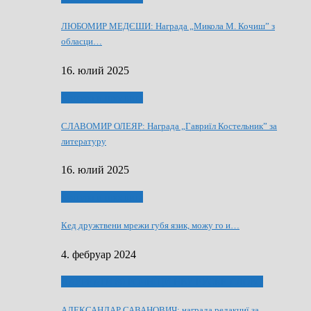
ЛЮБОМИР МЕДЄШИ: Награда „Микола М. Кочиш” з
обласци…
16. юлий 2025
Култура и просвита
СЛАВОМИР ОЛЕЯР: Награда „Гавриїл Костельник” за
литературу
16. юлий 2025
Култура и просвита
Кед дружтвени мрежи губя язик, можу го и…
4. фебруар 2024
ЛАУРЕАТИ 80 РОЧНЇЦИ НВУ РУСКЕ СЛОВО
АЛЕКСАНДАР САВАНОВИЧ: награда редакциї за