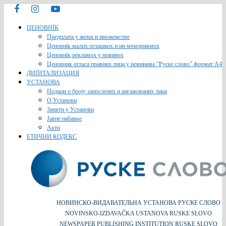
ЦЕНОВНЇК
Предплата у жеми и иножемстве
Ценовнїк малих оглашкох и ин мемориямох
Ценовнїк рекламох у новинох
Ценовник огласа правних лица у новинама “Руске слово” формат A4
ДИҐИТАЛИЗАЦИЯ
УСТАНОВА
Подаци о броју запослених и ангажованих лица
О Установи
Заняти у Установи
Јавне набавке
Акти
ЕТИЧНИ КОДЕКС
НОВИНСКО-ВИДАВАТЕЛЬНА УСТАНОВА РУСКЕ СЛОВО
NOVINSKO-IZDAVAČKA USTANOVA RUSKE SLOVO
NEWSPAPER PUBLISHING INSTITUTION RUSKE SLOVO