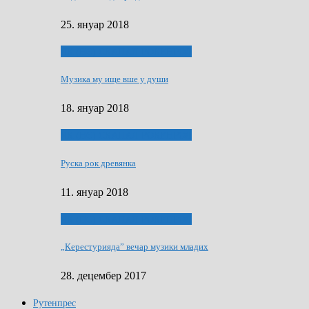
25. януар 2018
ЯК (НЄ) СКАПАЛ РОКЕНРОЛ
Музика му ище вше у души
18. януар 2018
ЯК (НЄ) СКАПАЛ РОКЕНРОЛ
Руска рок древянка
11. януар 2018
ЯК (НЄ) СКАПАЛ РОКЕНРОЛ
„Керестурияда” вечар музики младих
28. децембер 2017
Рутенпрес