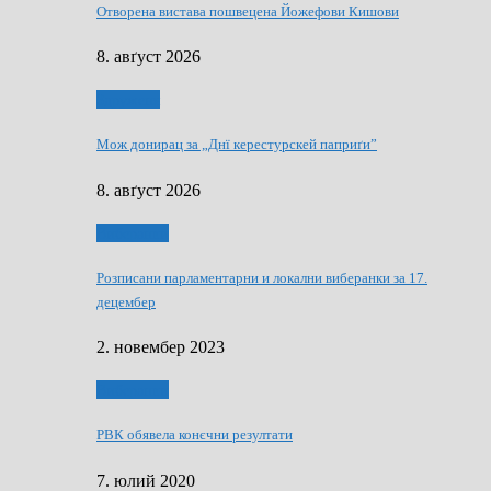
Отворена вистава пошвецена Йожефови Кишови
8. авґуст 2026
Здруженя
Мож донирац за „Днї керестурскей паприґи”
8. авґуст 2026
Виберанки
Розписани парламентарни и локални виберанки за 17.
децембер
2. новембер 2023
Виберанки
РВК обявела конєчни резултати
7. юлий 2020