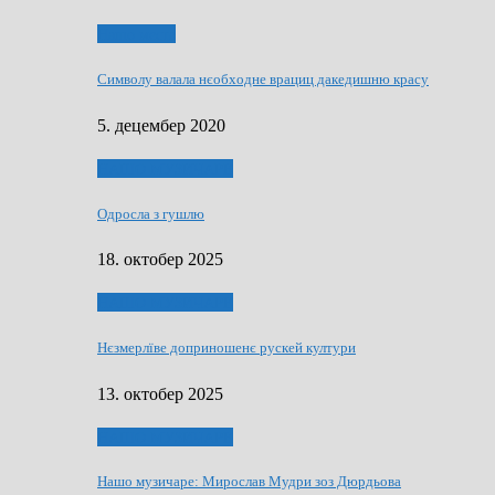
Нашо места
Символу валала нєобходне врациц дакедишню красу
5. децембер 2020
НАШО МУЗИЧАРЕ
Одросла з гушлю
18. октобер 2025
НАШО МУЗИЧАРЕ
Нєзмерлїве доприношенє рускей култури
13. октобер 2025
НАШО МУЗИЧАРЕ
Нашо музичаре: Мирослав Мудри зоз Дюрдьова