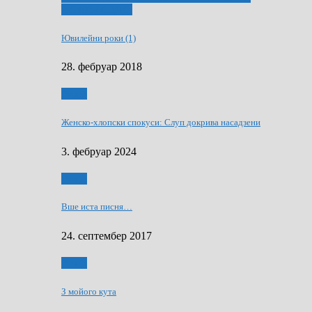
РИЗНИЧА ДЯДЇ
Ювилейни роки (1)
28. фебруар 2018
Гумор
Женско-хлопски спокуси: Слуп докрива насадзени
3. фебруар 2024
Гумор
Вше иста писня…
24. септембер 2017
Гумор
З мойого кута