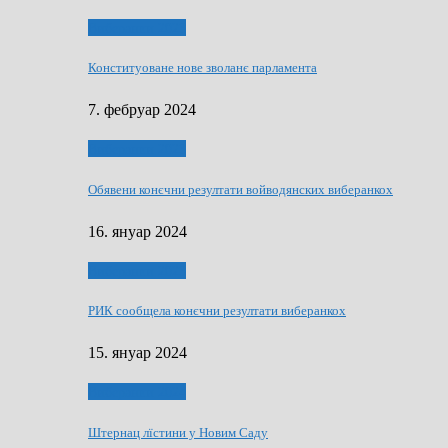
Виберанки 2023
Конституоване нове зволанє парламентa
7. фебруар 2024
Виберанки 2023
Обявени конєчни резултати войводянских виберанкох
16. януар 2024
Виберанки 2023
РИК сообщела конєчни резултати виберанкох
15. януар 2024
Виберанки 2024
Штернац лїстини у Новим Саду