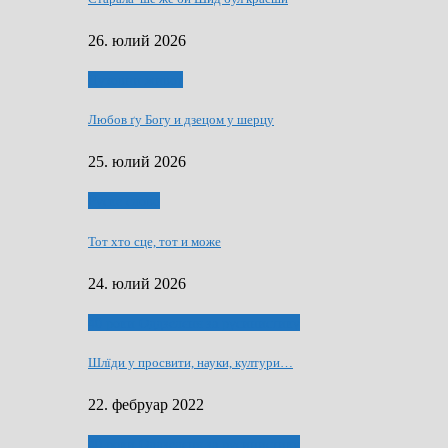
26. юлий 2026
Духовни живот
Любов ґу Богу и дзецом у шерцу
25. юлий 2026
Руске слово
Тот хто сце, тот и може
24. юлий 2026
40 роки Оддзелєня за русинистику
Шлїди у просвити, науки, култури…
22. фебруар 2022
40 роки Оддзелєня за русинистику