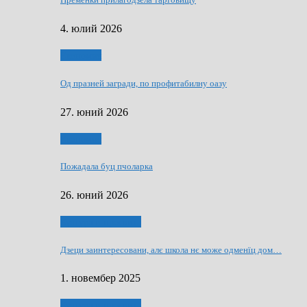
4. юлий 2026
Економия
Од празней загради, по профитабилну оазу
27. юний 2026
Економия
Пожадала буц пчоларка
26. юний 2026
Култура и просвита
Дзеци заинтересовани, алє школа нє може одменїц дом…
1. новембер 2025
Култура и просвита