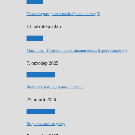
Дружтво
Символ здогадованя на безбрижни часи (II)
13. октобер 2025
Дружтво
Макарскa – Популарна дестинация медзи Керестурцами (I)
7. октобер 2025
Духовни живот
Любов ґу Богу и дзецом у шерцу
25. юлий 2026
Духовни живот
Водицов камп за дзеци