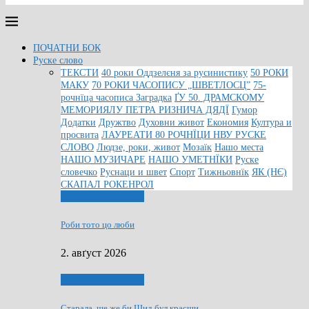
ПОЧАТНИ БОК
Руске слово
ТЕКСТИ
40 роки Оддзелєня за русинистику
50 РОКИ
МАКУ
70 РОКИ ЧАСОПИСУ „ШВЕТЛОСЦ”
75-
рочнїца часописа Заградка
ҐУ 50. ДРАМСКОМУ
МЕМОРИЯЛУ ПЕТРА РИЗНИЧА ДЯДЇ
Гумор
Додатки
Дружтво
Духовни живот
Економия
Култура и
просвита
ЛАУРЕАТИ 80 РОЧНЇЦИ НВУ РУСКЕ
СЛОВО
Людзе, роки, живот
Мозаїк
Нашо места
НАШО МУЗИЧАРЕ
НАШО УМЕТНЇКИ
Руске
словечко
Руснаци и швет
Спорт
Тижньовнїк
ЯК (НЄ)
СКАПАЛ РОКЕНРОЛ
Людзе, роки, живот
Роби тото цо люби
2. авґуст 2026
Людзе, роки, живот
Старала ше же би Шид бул красши