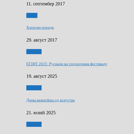
11. септембер 2017
Гумор
Хлопски поради
29. авґуст 2017
Додатки
ЕҐЗИТ 2025: Руснаци на тогорочним фестивалу
19. авґуст 2025
Додатки
Дзека важнєйша од искуства
21. юлий 2025
Додатки