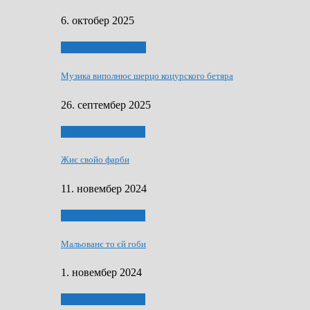
6. октобер 2025
НАШО МУЗИЧАРЕ
Музика виполнює шерцо коцурского бетяра
26. септембер 2025
НАШО УМЕТНЇКИ
Жиє свойо фарби
11. новембер 2024
НАШО УМЕТНЇКИ
Мальованє то єй гоби
1. новембер 2024
НАШО УМЕТНЇКИ