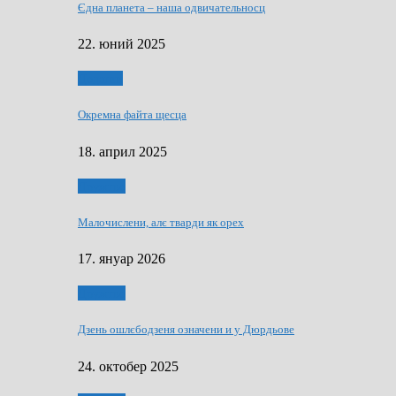
Єдна планета – наша одвичательносц
22. юний 2025
Додатки
Окремна файта щесца
18. април 2025
Дружтво
Малочислени, алє тварди як орех
17. януар 2026
Дружтво
Дзень ошлєбодзеня означени и у Дюрдьове
24. октобер 2025