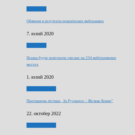
Виберанки
Обявени и резултати покраїнских виберанкох
7. юлий 2020
Виберанки
Нєшка будзе повторене гласанє на 234 виберанкових
местох
1. юлий 2020
Виберанки 2022
Преглашена лїстина „За Руснацох – Желько Ковач”
22. октобер 2022
Виберанки 2022