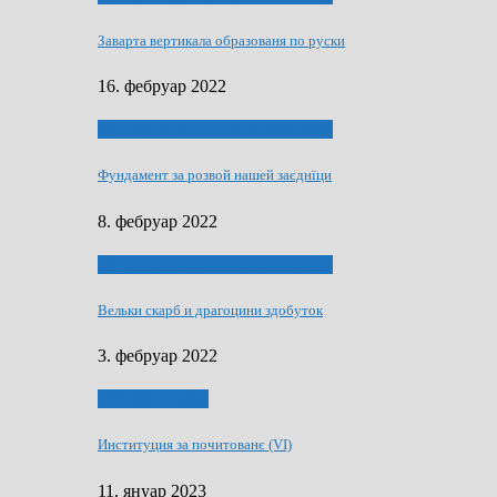
Заварта вертикала образованя по руски
16. фебруар 2022
40 роки Оддзелєня за русинистику
Фундамент за розвой нашей заєднїци
8. фебруар 2022
40 роки Оддзелєня за русинистику
Вельки скарб и драгоцини здобуток
3. фебруар 2022
50 РОКИ МАКУ
Институция за почитованє (VI)
11. януар 2023