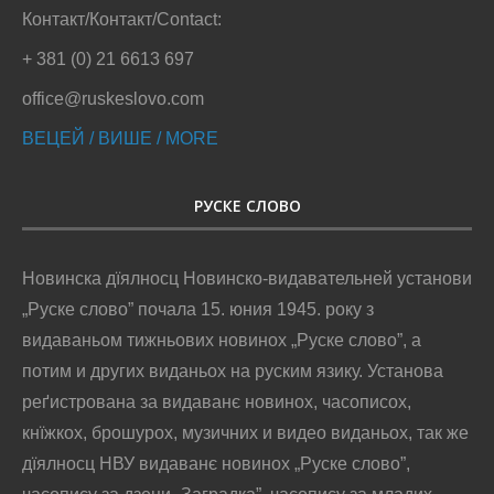
Контакт/Контакт/Contact:
+ 381 (0) 21 6613 697
office@ruskeslovo.com
ВЕЦЕЙ / ВИШЕ / MORE
РУСКЕ СЛОВО
Новинска дїялносц Новинско-видавательней установи
„Руске слово” почала 15. юния 1945. року з
видаваньом тижньових новинох „Руске слово”, а
потим и других виданьох на руским язику. Установа
реґистрована за видаванє новинох, часописох,
кнїжкох, брошурох, музичних и видео виданьох, так же
дїялносц НВУ видаванє новинох „Руске слово”,