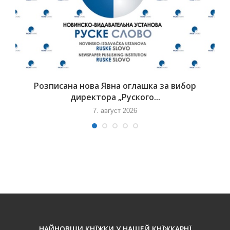
Розписана нова Явна оглашка за вибор
директора „Руского...
7. авґуст 2026
НАЙНОВШИ КНЇЖКИ У НАШЕЙ КНЇЖКАРНЇ