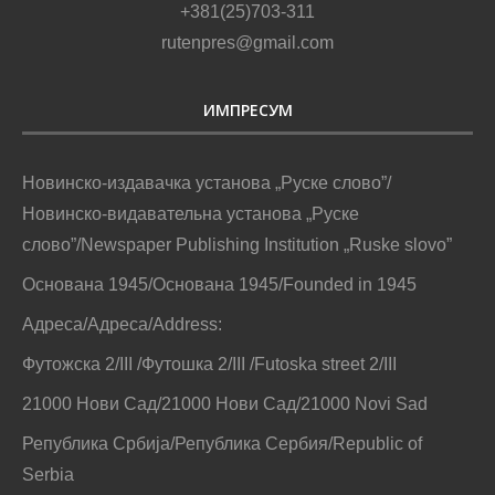
+381(25)703-311
rutenpres@gmail.com
ИМПРЕСУМ
Новинско-издавачка установа „Руске слово”/
Новинско-видавательна установа „Руске
слово”/Newspaper Publishing Institution „Ruske slovo”
Основана 1945/Основана 1945/Founded in 1945
Адреса/Адреса/Address:
Футожска 2/III /Футошка 2/III /Futoska street 2/III
21000 Нови Сад/21000 Нови Сад/21000 Novi Sad
Република Србија/Република Сербия/Republic of
Serbia