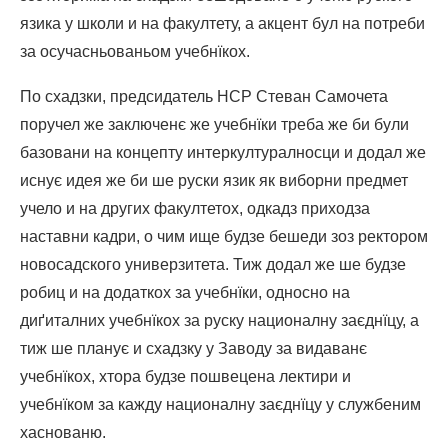
язика у школи и на факултету, а акцент бул на потреби
за осучасньованьом учебнїкох.
По схадзки, предсидатель НСР Стеван Самочета
поручел же заключенє же учебнїки треба же би були
базовани на концепту интеркултуралносци и додал же
иснує идея же би ше руски язик як виборни предмет
учело и на других факултетох, одкадз приходза
наставни кадри, о чим ище будзе бешеди зоз ректором
новосадского универзитета. Тиж додал же ше будзе
робиц и на додаткох за учебнїки, односно на
диґиталних учебнїкох за руску националну заєднїцу, а
тиж ше планує и схадзку у Заводу за видаванє
учебнїкох, хтора будзе пошвецена лектири и
учебнїком за кажду националну заєднїцу у службеним
хаснованю.