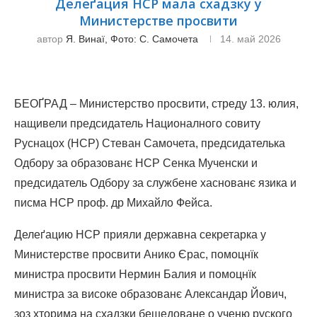
Делеґация НСР мала схадзку у
Министерстве просвити
автор
Я. Винаї, Фото: С. Самочета
14. май 2026
БЕОҐРАД – Министерство просвити, стреду 13. юлия,
нащивели предсидатель Националного совиту
Руснацох (НСР) Стеван Самочета, предсидателька
Одбору за образованє НСР Сенка Мученски и
предсидатель Одбору за службене хаснованє язика и
писма НСР проф. др Михайло Фейса.
Делеґацию НСР прияли державна секретарка у
Министерствe просвити Анико Єрас, помоцнїк
министра просвити Нермин Балия и помоцнїк
министра за високе образованє Александар Йович,
зоз хторима на схадзки бешедоване о ученю руского