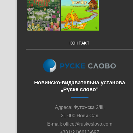
КОНТАКТ
Новинско-видавательна установа
„Руске слово”
Адреса: Футожска 2/III,
21 000 Нови Сад
E-mail: office@ruskeslovo.com
+381(21)6613-697