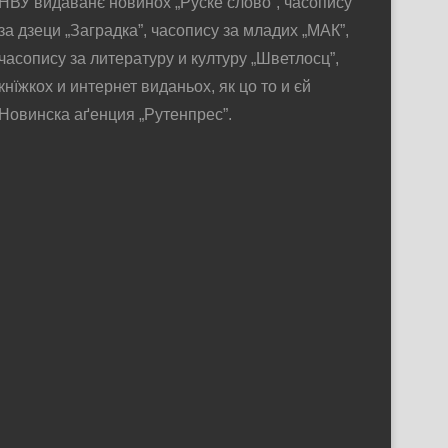
НВУ видаванє новинох „Руске слово”, часопису
за дзеци „Заградка”, часопису за младих „МАК”,
часопису за литературу и културу „Шветлосц”,
кнїжкох и интернет виданьох, як цо то и єй
Новинска аґенция „Рутенпрес”.