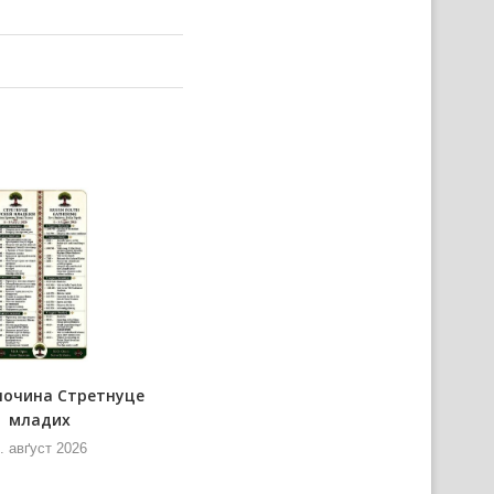
почина Стретнуце
Представнїки Министерства
младих
информованя и
телекомуникацийох нащивели
. авґуст 2026
РТВ