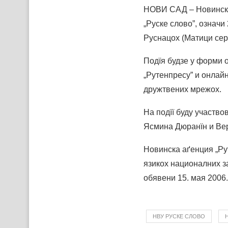
НОВИ САД – Новинска 
„Руске слово”, означи
Руснацох (Матици серб
Подїя будзе у форми 
„Рутенпресу” и онлайн
дружтвених мрежох.
На подїї буду участв
Ясмина Дюранїн и Ве
Новинска аґенция „Ру
язикох националних з
обявени 15. мая 2006.
НВУ РУСКЕ СЛОВО