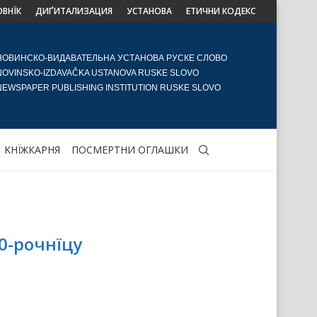
ОВНЇК
ДИҐИТАЛИЗАЦИЯ
УСТАНОВА
ЕТИЧНИ КОДЕКС
НОВИНСКО-ВИДАВАТЕЛЬНА УСТАНОВА РУСКЕ СЛОВО
NOVINSKO-IZDAVAČKA USTANOVA RUSKE SLOVO
NEWSPAPER PUBLISHING INSTITUTION RUSKE SLOVO
KНЇЖКАРНЯ
ПОСМЕРТНИ ОГЛАШКИ
0-рочнїцу