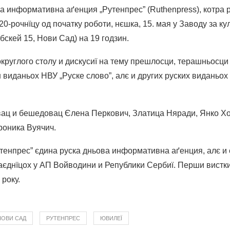
информaтивна аґенция „Рутенпрес” (Ruthenpress), котра 
 20-рочнїцу од початку роботи, нєшка, 15. мая у Заводу за к
скей 15, Нови Сад) на 19 годзин.
округлого столу и дискусиї на тему прешлосци, терашньосци
 виданьох НВУ „Руске слово”, алє и других руских виданьох
овац и бешедовац Єлена Перкович, Златица Няради, Янко Х
роника Вуячич.
тенпрес” єдина руска дньова информативна аґенция, алє и 
аєднїцох у АП Войводини и Републики Сербиї. Перши вистки
 року.
НОВИ САД
РУТЕНПРЕС
ЮВИЛЕЇ