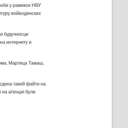
роби у рамикох НВУ
ултуру войводянских
 и будучносци
 на интернету и
ома, Мартица Тамаш,
єдина такей файти на
 на аґенциї були