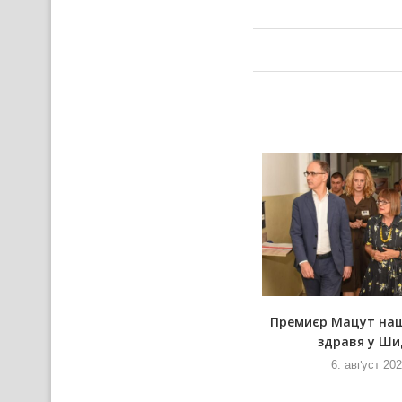
У новим Руским слове
Премиєр Мацут на
здравя у Ши
6. авґуст 2026
и
6. авґуст 20