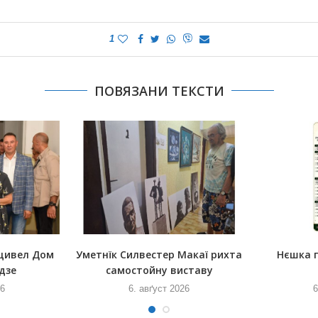
1
ПОВЯЗАНИ ТЕКСТИ
щивел Дом
Уметнїк Силвестер Макаї рихта
Нєшка 
дзе
самостойну виставу
26
6. авґуст 2026
6