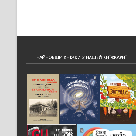
НАЙНОВШИ КНЇЖКИ У НАШЕЙ КНЇЖКАРНЇ