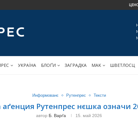
ЦЕН
ПРЕС
УКРАЇНА
БЛОҐИ
ЗАГРАДКА
МАK
ШВЕТЛОСЦ
Информованє
Рутенпрес
Тексти
 аґенция Рутенпрес нєшка означи 2
автор
Б. Варґа
15. май 2026