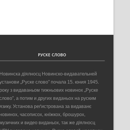
6. авґуст 2026
РУСКЕ СЛОВО
Новинска дїялносц Новинско-видавательней
установи „Руске слово” почала 15. юния 1945.
року з видаваньом тижньових новинох „Руске
слово”, а потим и других виданьох на руским
язику. Установа реґистрована за видаванє
новинох, часописох, кнїжкох, брошурох,
музичних и видео виданьох, так же дїялносц