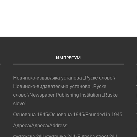
ИМПРЕСУМ
Новинско-издавачка установа „Руске слово”/
Новинско-видавательна установа „Руске
слово”/Newspaper Publishing Institution „Ruske
slovo”
Основана 1945/Основана 1945/Founded in 1945
Адреса/Адреса/Address:
Футожска 2/III /Футошка 2/III /Futoska street 2/III