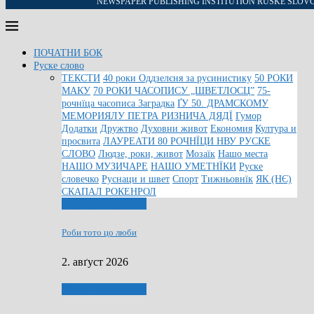
NEWSPAPER PUBLISHING INSTITUTION RUSKE SLOV
ПОЧАТНИ БОК
Руске слово
ТЕКСТИ
40 роки Оддзелєня за русинистику
50 РОКИ
МАКУ
70 РОКИ ЧАСОПИСУ „ШВЕТЛОСЦ”
75-
рочнїца часописа Заградка
ҐУ 50. ДРАМСКОМУ
МЕМОРИЯЛУ ПЕТРА РИЗНИЧА ДЯДЇ
Гумор
Додатки
Дружтво
Духовни живот
Економия
Култура и
просвита
ЛАУРЕАТИ 80 РОЧНЇЦИ НВУ РУСКЕ
СЛОВО
Людзе, роки, живот
Мозаїк
Нашо места
НАШО МУЗИЧАРЕ
НАШО УМЕТНЇКИ
Руске
словечко
Руснаци и швет
Спорт
Тижньовнїк
ЯК (НЄ)
СКАПАЛ РОКЕНРОЛ
Людзе, роки, живот
Роби тото цо люби
2. авґуст 2026
Людзе, роки, живот