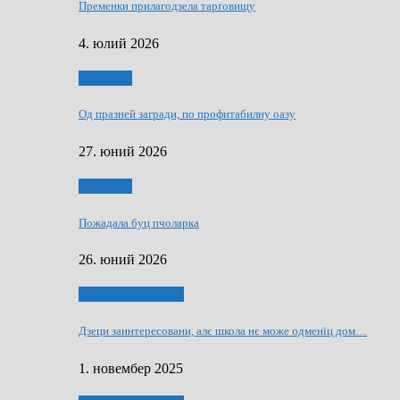
Пременки прилагодзела тарґовищу
4. юлий 2026
Економия
Од празней загради, по профитабилну оазу
27. юний 2026
Економия
Пожадала буц пчоларка
26. юний 2026
Култура и просвита
Дзеци заинтересовани, алє школа нє може одменїц дом…
1. новембер 2025