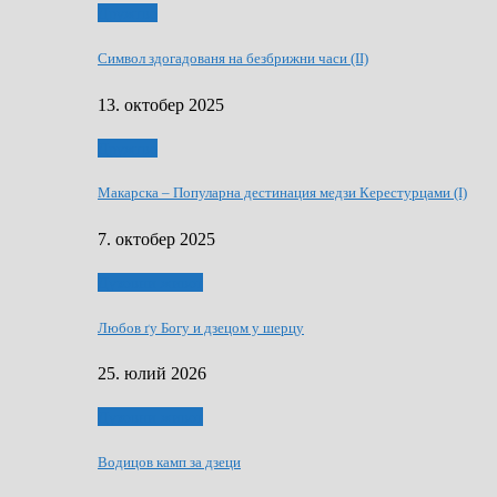
Дружтво
Символ здогадованя на безбрижни часи (II)
13. октобер 2025
Дружтво
Макарскa – Популарна дестинация медзи Керестурцами (I)
7. октобер 2025
Духовни живот
Любов ґу Богу и дзецом у шерцу
25. юлий 2026
Духовни живот
Водицов камп за дзеци