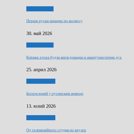
Руске словечко
Перши руски шпацир по космосу
30. май 2026
Руске словечко
Кнїжка хтора будзи виглєдовацки и авантуристични дух
25. април 2026
Руснаци и швет
Богати юний у русинским живоце
13. юлий 2026
Руснаци и швет
Од телевизийного студия по крузер