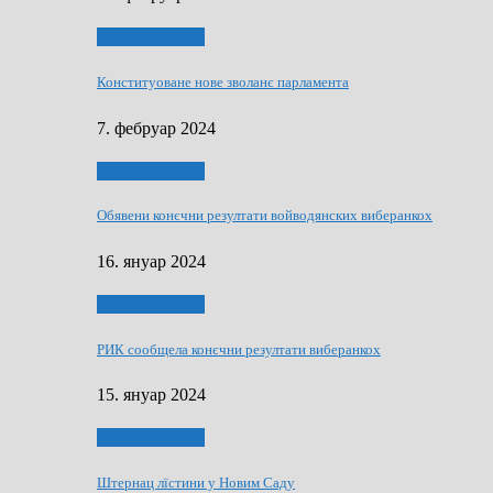
Виберанки 2023
Конституоване нове зволанє парламентa
7. фебруар 2024
Виберанки 2023
Обявени конєчни резултати войводянских виберанкох
16. януар 2024
Виберанки 2023
РИК сообщела конєчни резултати виберанкох
15. януар 2024
Виберанки 2024
Штернац лїстини у Новим Саду