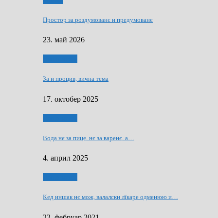
Мозаїк
Простор за роздумованє и предумованє
23. май 2026
Нашо места
За и процив, вична тема
17. октобер 2025
Нашо места
Вода нє за пице, нє за варeнє, a…
4. април 2025
Нашо места
Кед иншак нє мож, валалски лїкаре одменюю и…
22. фебруар 2021