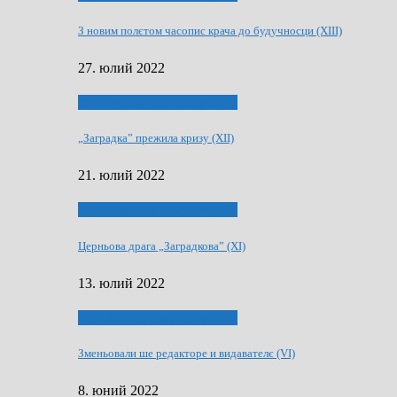
З новим полєтом часопис крача до будучносци (XIII)
27. юлий 2022
75-рочнїца часописа Заградка
„Заградка” прежила кризу (XII)
21. юлий 2022
75-рочнїца часописа Заградка
Церньова драга „Заградкова” (XI)
13. юлий 2022
75-рочнїца часописа Заградка
Зменьовали ше редакторе и видавателє (VI)
8. юний 2022