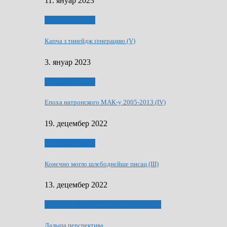
11. януар 2023
50 РОКИ МАКУ
Капча з тинейдж ґенерацию (V)
3. януар 2023
50 РОКИ МАКУ
Епоха натронского МАК-у 2005-2013 (IV)
19. децембер 2022
50 РОКИ МАКУ
Конєчно могло шлєбоднєйше писац (III)
13. децембер 2022
70 РОКИ ЧАСОПИСУ „ШВЕТЛОСЦ”
Дальша перспектива