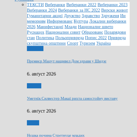
ТЕКСТИ
Виберанки
Виберанки 2022
Виберанки 2023
Виберанки 2024
Виберанки за НС 2022
Вирски живот
Гуманитарни акциї
Дружтво
Здравство
Здруженя
Ин
мемориям
Информованє
Култура
Локални виберанки
2026
Манифестациї
Млади
Националне швето
Руснацох
Национални совит
Образованє
Позарядови
стан
Политика
Польопривреда
Попис 2022
Привреда
скупштина општини
Спорт
Туризем
Україна
Дружтво
Премиєр Мацут нащивел Дом здравя у Шидзе
6. авґуст 2026
Култура
Уметнїк Силвестер Макаї рихта самостойну виставу
6. авґуст 2026
Млади
Нєшка почина Стретнуце младих