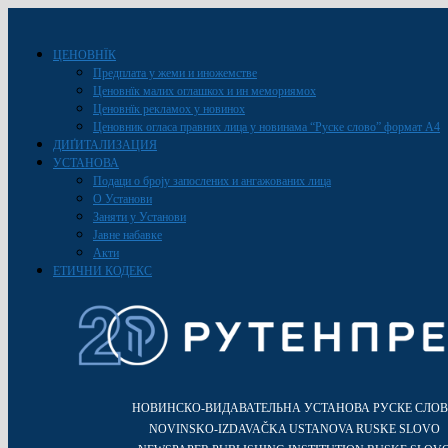
ЦЕНОВНЇК
Предплата у жеми и иножемстве
Ценовнїк малих оглашкох и ин мемориямох
Ценовнїк рекламох у новинох
Ценовник огласа правних лица у новинама “Руске слово” формат A4
ДИҐИТАЛИЗАЦИЯ
УСТАНОВА
Подаци о броју запослених и ангажованих лица
О Установи
Заняти у Установи
Јавне набавке
Акти
ЕТИЧНИ КОДЕКС
НОВИНСКО-ВИДАВАТЕЛЬНА УСТАНОВА РУСКЕ СЛО
NOVINSKO-IZDAVAČKA USTANOVA RUSKE SLOVO