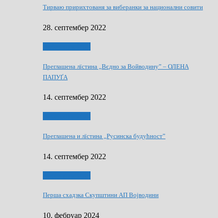
Тирваю пририхтованя за виберанки за национални совити
28. септембер 2022
Виберанки 2022
Преглашена лїстина „Вєдно за Войводину” – ОЛЕНА
ПАПУҐА
14. септембер 2022
Виберанки 2022
Преглашена и лїстина „Русинска будућност”
14. септембер 2022
Виберанки 2023
Перша схадзка Скупштини АП Војводини
10. фебруар 2024