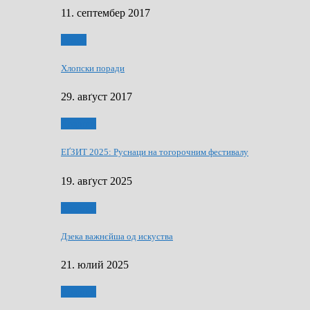
11. септембер 2017
Гумор
Хлопски поради
29. авґуст 2017
Додатки
ЕҐЗИТ 2025: Руснаци на тогорочним фестивалу
19. авґуст 2025
Додатки
Дзека важнєйша од искуства
21. юлий 2025
Додатки