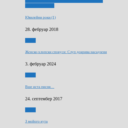
ҐУ 50. ДРАМСКОМУ МЕМОРИЯЛУ ПЕТРА
РИЗНИЧА ДЯДЇ
Ювилейни роки (1)
28. фебруар 2018
Гумор
Женско-хлопски спокуси: Слуп докрива насадзени
3. фебруар 2024
Гумор
Вше иста писня…
24. септембер 2017
Гумор
З мойого кута