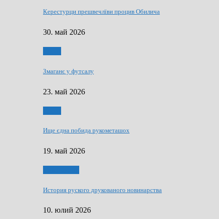
Керестурци прешвечлїви процив Обилича
30. май 2026
Спорт
Змаганє у футсалу
23. май 2026
Спорт
Ище єдна побида рукометашох
19. май 2026
Тижньовнїк
История руского друкованого новинарства
10. юлий 2026