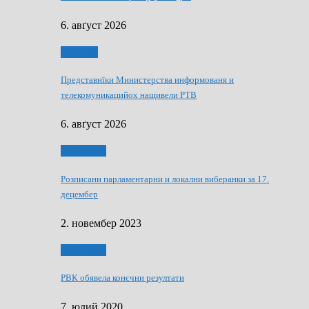
6. авґуст 2026
Дружтво
Представнїки Министерства информованя и
телекомуникацийох нащивели РТВ
6. авґуст 2026
Виберанки
Розписани парламентарни и локални виберанки за 17.
децембер
2. новембер 2023
Виберанки
РВК обявела конєчни резултати
7. юлий 2020