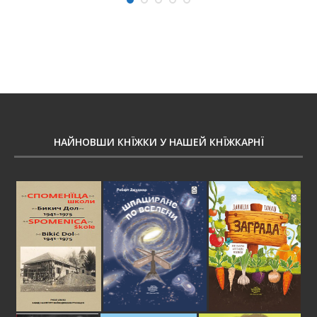
НАЙНОВШИ КНЇЖКИ У НАШЕЙ КНЇЖКАРНЇ