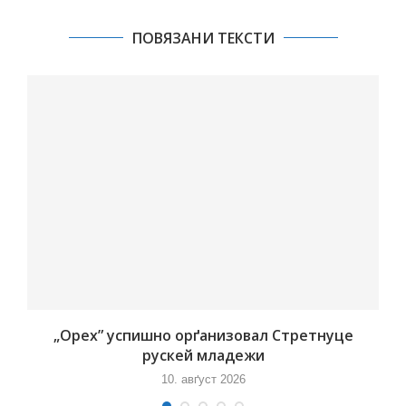
ПОВЯЗАНИ ТЕКСТИ
„Орех” успишно орґанизовал Стретнуце
рускей младежи
10. авґуст 2026