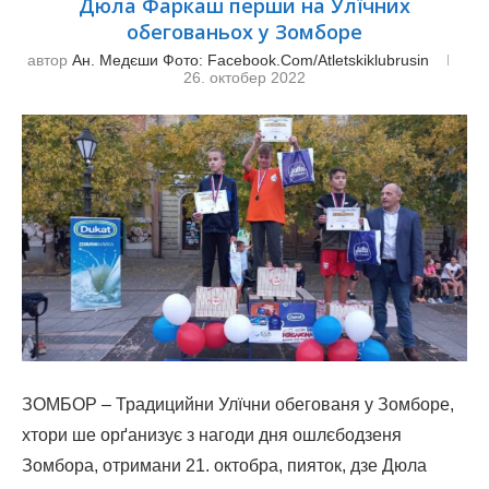
Дюла Фаркаш перши на Улїчних
обегованьох у Зомборе
автор
Ан. Медєши Фото: Facebook.com/atletskiklubrusin
26. октобер 2022
ЗОМБОР – Традицийни Улїчни обегованя у Зомборе,
хтори ше орґанизує з нагоди дня ошлєбодзеня
Зомбора, отримани 21. октобра, пияток, дзе Дюла