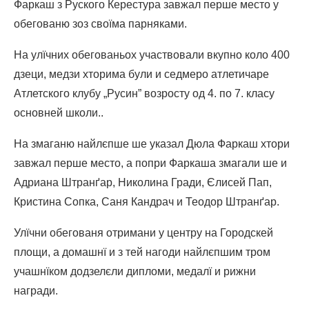
Фаркаш з Руского Керестура завжал перше место у
обегованю зоз своїма парняками.
На улїчних обегованьох участвовали вкупно коло 400
дзеци, медзи хторима були и седмеро атлетичаре
Атлетского клубу „Русин” возросту од 4. по 7. класу
основней школи..
На змаганю найлєпше ше указал Дюла Фаркаш хтори
завжал перше место, а попри Фаркаша змагали ше и
Адриана Штранґар, Николина Гради, Єлисей Пап,
Кристина Сопка, Саня Кандрач и Теодор Штранґар.
Улїчни обегованя отримани у центру на Городскей
площи, а домашнї и з тей нагоди найлєпшим тром
учашнїком додзелєли дипломи, медалї и рижни
награди.