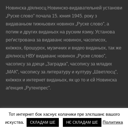
Новинска дїялносц Новинско-видавательней установи
„Руске слово” почала 15. юния 1945. року з
видаваньом тижньових новинох „Руске слово”, а
потим и других виданьох на руским язику. Установа
реґистрована за видаванє новинох, часописох,
кнїжкох, брошурох, музичних и видео виданьох, так же
дїялносц НВУ видаванє новинох „Руске слово”,
часопису за дзеци „Заградка”, часопису за младих
„МАК”, часопису за литературу и културу „Шветлосц”,
кнїжкох и интернет виданьох, як цо то и єй Новинска
аґенция „Рутенпрес”.
Тот интернет бок хаснує колачики пре злєпшанє вашого
@2016 - РУСКЕ СЛОВО
искуства.
Политика
СКЛАДАМ ШЕ
НЄ СКЛАДАМ ШЕ