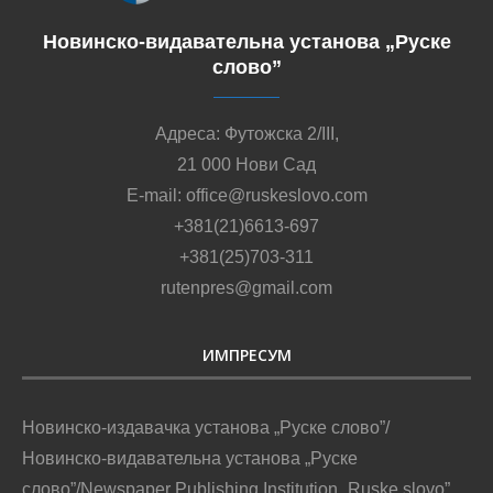
Новинско-видавательна установа „Руске
слово”
Адреса: Футожска 2/III,
21 000 Нови Сад
E-mail: office@ruskeslovo.com
+381(21)6613-697
+381(25)703-311
rutenpres@gmail.com
ИМПРЕСУМ
Новинско-издавачка установа „Руске слово”/
Новинско-видавательна установа „Руске
слово”/Newspaper Publishing Institution „Ruske slovo”