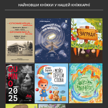
НАЙНОВШИ КНЇЖКИ У НАШЕЙ КНЇЖКАРНЇ