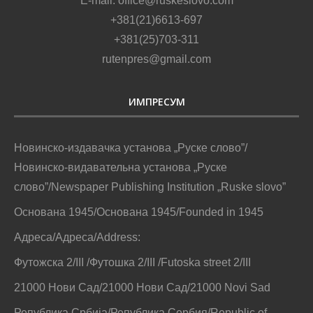
E-mail: office@ruskeslovo.com
+381(21)6613-697
+381(25)703-311
rutenpres@gmail.com
ИМПРЕСУМ
Новинско-издавачка установа „Руске слово”/
Новинско-видавательна установа „Руске
слово”/Newspaper Publishing Institution „Ruske slovo”
Основана 1945/Основана 1945/Founded in 1945
Адреса/Адреса/Address:
Футожска 2/III /Футошка 2/III /Futoska street 2/III
21000 Нови Сад/21000 Нови Сад/21000 Novi Sad
Република Србија/Република Сербия/Republic of