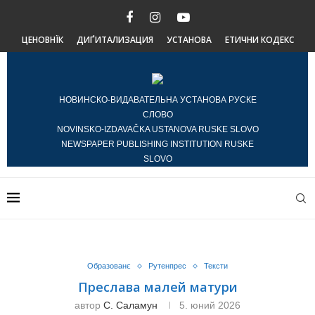
ЦЕНОВНЇК
ДИҐИТАЛИЗАЦИЯ
УСТАНОВА
ЕТИЧНИ КОДЕКС
НОВИНСКО-ВИДАВАТЕЛЬНА УСТАНОВА РУСКЕ
СЛОВО
NOVINSKO-IZDAVAČKA USTANOVA RUSKE SLOVO
NEWSPAPER PUBLISHING INSTITUTION RUSKE
SLOVO
Образованє
Рутенпрес
Тексти
Преслава малей матури
автор
С. Саламун
5. юний 2026