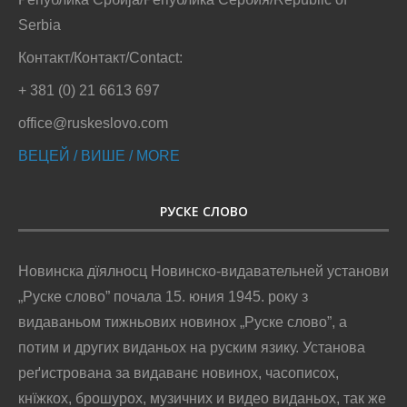
Serbia
Контакт/Контакт/Contact:
+ 381 (0) 21 6613 697
office@ruskeslovo.com
ВЕЦЕЙ / ВИШЕ / MORE
РУСКЕ СЛОВО
Новинска дїялносц Новинско-видавательней установи
„Руске слово” почала 15. юния 1945. року з
видаваньом тижньових новинох „Руске слово”, а
потим и других виданьох на руским язику. Установа
реґистрована за видаванє новинох, часописох,
кнїжкох, брошурох, музичних и видео виданьох, так же