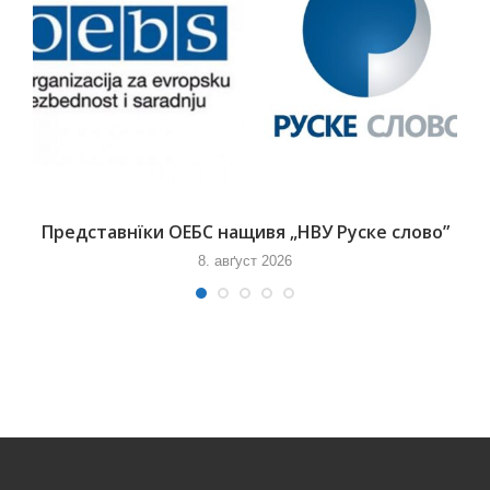
Представнїки ОЕБС нащивя „НВУ Руске слово”
8. авґуст 2026