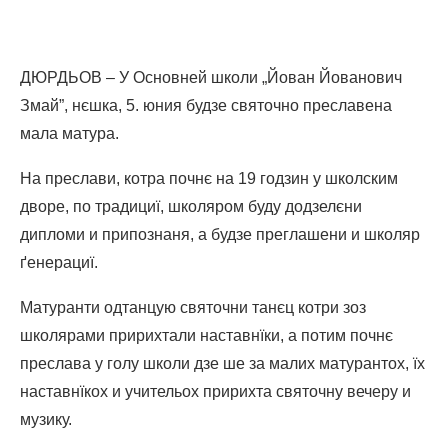
ДЮРДЬОВ – У Основней школи „Йован Йованович
Змай”, нєшка, 5. юния будзе святочно преславена
мала матура.
На преслави, котра почнє на 19 годзин у школским
дворе, по традициї, школяром буду додзелєни
дипломи и припознаня, а будзе преглашени и школяр
ґенерациї.
Матуранти одтанцую святочни танєц котри зоз
школярами пририхтали наставнїки, а потим почнє
преслава у голу школи дзе ше за малих матурантох, їх
наставнїкох и учительох пририхта святочну вечеру и
музику.