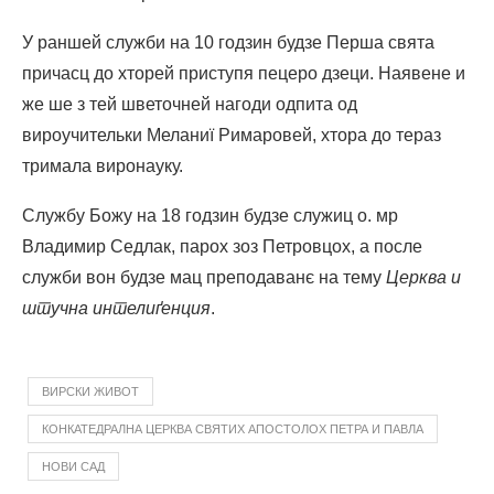
У раншей служби на 10 годзин будзе Перша свята
причасц до хторей приступя пецеро дзеци. Наявене и
же ше з тей шветочней нагоди одпита од
вироучительки Меланиї Римаровей, хтора до тераз
тримала виронауку.
Службу Божу на 18 годзин будзе служиц о. мр
Владимир Седлак, парох зоз Петровцох, а после
служби вон будзе мац преподаванє на тему
Церква и
штучна интелиґенция
.
ВИРСКИ ЖИВОТ
КОНКАТЕДРАЛНА ЦЕРКВА СВЯТИХ АПОСТОЛОХ ПЕТРА И ПАВЛА
НОВИ САД