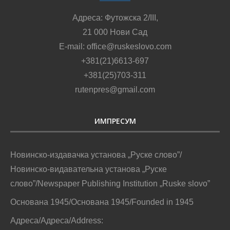
Адреса: Футожска 2/III,
21 000 Нови Сад
E-mail: office@ruskeslovo.com
+381(21)6613-697
+381(25)703-311
rutenpres@gmail.com
ИМПРЕСУМ
Новинско-издавачка установа „Руске слово”/
Новинско-видавательна установа „Руске
слово”/Newspaper Publishing Institution „Ruske slovo”
Основана 1945/Основана 1945/Founded in 1945
Адреса/Адреса/Address: