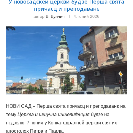
У новосадскей церкви будзе Перша свята
причасц и преподаванє
автор
В. Вуячич
4. юний 2026
НОВИ САД – Перша свята причасц и преподаванє на
тему
Церква и штучна интелиґенция
будзе на
нєдзелю, 7. юния у Конкатедралней церкви святих
апостолох Петра и Павла.