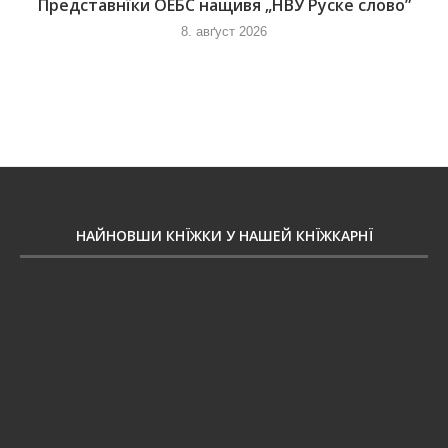
Представнїки ОЕБС нащивя „НВУ Руске слово”
8. авґуст 2026
НАЙНОВШИ КНЇЖКИ У НАШЕЙ КНЇЖКАРНЇ